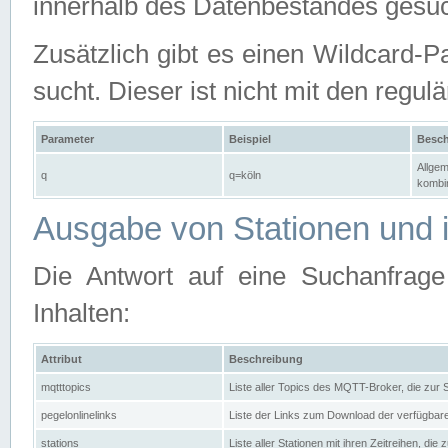
innerhalb des Datenbestandes gesuc
Zusätzlich gibt es einen Wildcard-P
sucht. Dieser ist nicht mit den reg
Parameter
Beispiel
Besch
Allgem
q
q=köln
kombin
Ausgabe von Stationen und i
Die Antwort auf eine Suchanfrag
Inhalten:
Attribut
Beschreibung
mqtttopics
Liste aller Topics des MQTT-Broker, die zur
pegelonlinelinks
Liste der Links zum Download der verfügba
stations
Liste aller Stationen mit ihren Zeitreihen, di