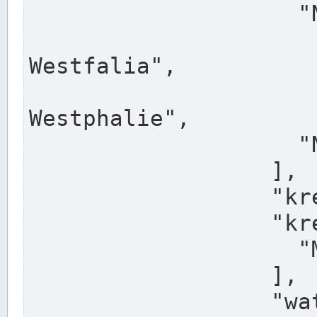
                    "North Rhine-Westphalia",

                    "Nadreni
Westfalia",

                    "Rhéna
Westphalie",

                    "Noordrijn-Westfalen"

                  ],

                  "kreis": "Münster",

                  "kreis_alternatives": [

                    "Munster"

                  ],

                  "water_alternatives": [
