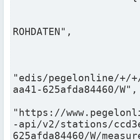
                      "shortname": "W"
                      "longname": "WASSER
ROHDATEN",

                      "unit": "m+NN",
                      "equidistance": 1
                    
"edis/pegelonline/+/+
aa41-625afda84460/W",

                      "pegel
"https://www.pegelonl
-api/v2/stations/ccd3
625afda84460/W/measure