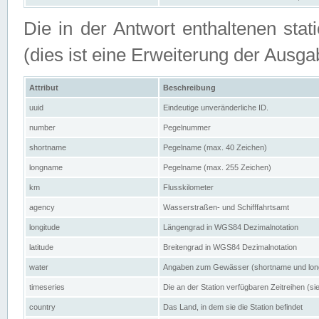
Die in der Antwort enthaltenen stat
(dies ist eine Erweiterung der Au
Attribut
Beschreibung
uuid
Eindeutige unveränderliche ID.
number
Pegelnummer
shortname
Pegelname (max. 40 Zeichen)
longname
Pegelname (max. 255 Zeichen)
km
Flusskilometer
agency
Wasserstraßen- und Schifffahrtsamt
longitude
Längengrad in WGS84 Dezimalnotation
latitude
Breitengrad in WGS84 Dezimalnotation
water
Angaben zum Gewässer (shortname und lo
timeseries
Die an der Station verfügbaren Zeitreihen (si
country
Das Land, in dem sie die Station befindet