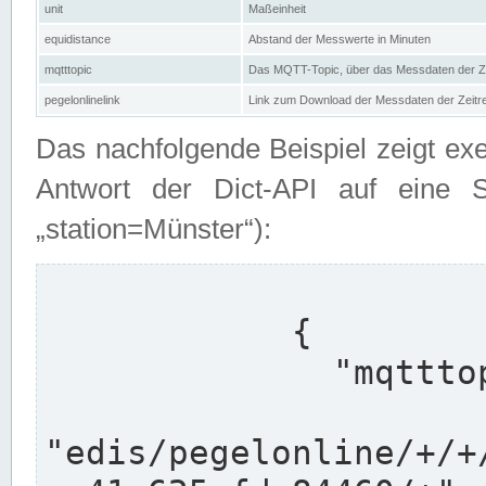
unit
Maßeinheit
equidistance
Abstand der Messwerte in Minuten
mqtttopic
Das MQTT-Topic, über das Messdaten der Ze
pegelonlinelink
Link zum Download der Messdaten der Zeit
Das nachfolgende Beispiel zeigt ex
Antwort der Dict-API auf eine 
„station=Münster“):
            {

              "mqtttopics": [

"edis/pegelonline/+/+