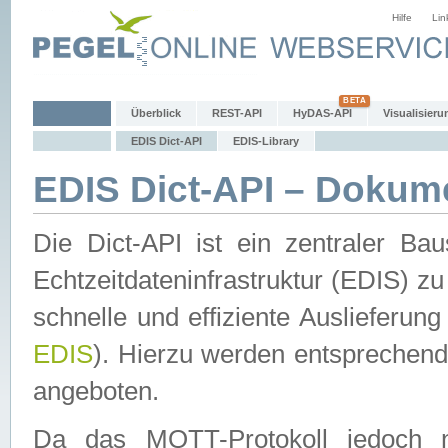
Hilfe
Lin
Überblick
REST-API
HyDAS-API
Visualisieru
EDIS Dict-API
EDIS-Library
EDIS Dict-API – Dokum
Die Dict-API ist ein zentraler 
Echtzeitdateninfrastruktur (EDIS) zu
schnelle und effiziente Auslieferun
EDIS
). Hierzu werden entspreche
angeboten.
Da das MQTT-Protokoll jedoch n