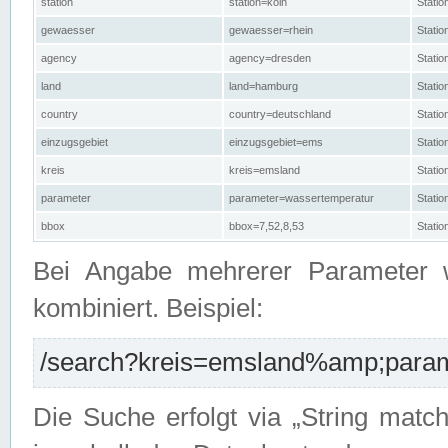
station
station=köln
Stati
gewaesser
gewaesser=rhein
Stati
agency
agency=dresden
Stati
land
land=hamburg
Stati
country
country=deutschland
Statio
einzugsgebiet
einzugsgebiet=ems
Stati
kreis
kreis=emsland
Stati
parameter
parameter=wassertemperatur
Stati
bbox
bbox=7,52,8,53
Statio
Bei Angabe mehrerer Parameter 
kombiniert. Beispiel:
/search?kreis=emsland%amp;parame
Die Suche erfolgt via „String matc