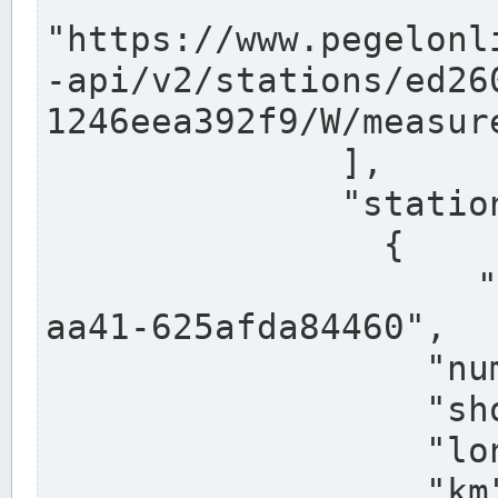
"https://www.pegelonl
-api/v2/stations/ed26
1246eea392f9/W/measure
              ],

              "stations": [

                {

                  "uuid": "ccd3e8f1-39e9-4e09-
aa41-625afda84460",

                  "number": "27800040",

                  "shortname": "MÜNSTER OW",

                  "longname": "MÜNSTER OW",

                  "km": 70.315,
