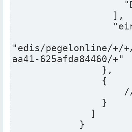
                    "DEK"

                  ],

                  "einzugsgebiet": "Ems",

                  
"edis/pegelonline/+/+
aa41-625afda84460/+"

                },

                {

                    // Weitere Stationen

                }

              ]

            }
