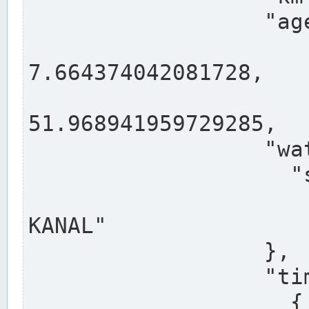
                  "agency": "RHEINE",

                  
7.664374042081728,

                 
51.968941959729285,

                  "water": {

                    "shortname": "DEK",

                    "longname": "DORTMUND-E
KANAL"

                  },

                  "timeseries": [

                    {
