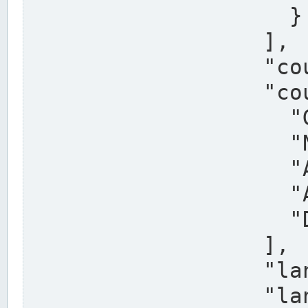
                    }

                  ],

                  "country": "Deutschland",

                  "country_alternatives": [

                    "Germany",

                    "Niemcy",

                    "Alemaña",

                    "Allemagne",

                    "Duitsland"

                  ],

                  "land": "Nordrhein-Westfalen",

                  "land_alternatives": [
