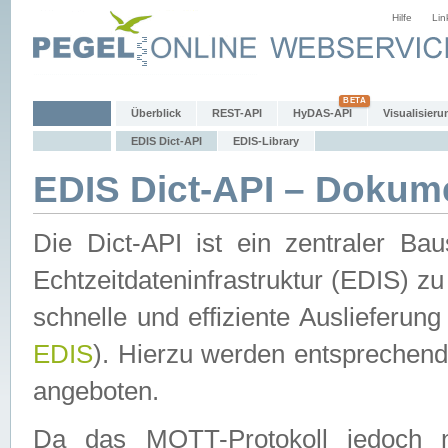
Hilfe
Lin
Überblick
REST-API
HyDAS-API
Visualisieru
EDIS Dict-API
EDIS-Library
EDIS Dict-API – Dokum
Die Dict-API ist ein zentraler 
Echtzeitdateninfrastruktur (EDIS) zu
schnelle und effiziente Auslieferun
EDIS
). Hierzu werden entspreche
angeboten.
Da das MQTT-Protokoll jedoch n