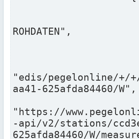
                      "shortname": "W"
                      "longname": "WASSER
ROHDATEN",

                      "unit": "m+NN",
                      "equidistance": 1
                    
"edis/pegelonline/+/+
aa41-625afda84460/W",

                      "pegel
"https://www.pegelonl
-api/v2/stations/ccd3
625afda84460/W/measure