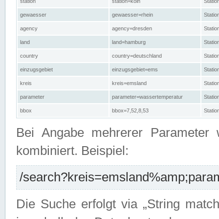
station
station=köln
Stati
gewaesser
gewaesser=rhein
Stati
agency
agency=dresden
Stati
land
land=hamburg
Stati
country
country=deutschland
Statio
einzugsgebiet
einzugsgebiet=ems
Stati
kreis
kreis=emsland
Stati
parameter
parameter=wassertemperatur
Stati
bbox
bbox=7,52,8,53
Statio
Bei Angabe mehrerer Parameter 
kombiniert. Beispiel:
/search?kreis=emsland%amp;parame
Die Suche erfolgt via „String matc