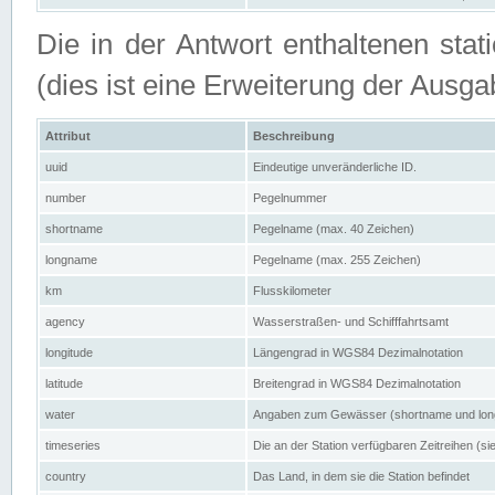
Die in der Antwort enthaltenen stat
(dies ist eine Erweiterung der Au
Attribut
Beschreibung
uuid
Eindeutige unveränderliche ID.
number
Pegelnummer
shortname
Pegelname (max. 40 Zeichen)
longname
Pegelname (max. 255 Zeichen)
km
Flusskilometer
agency
Wasserstraßen- und Schifffahrtsamt
longitude
Längengrad in WGS84 Dezimalnotation
latitude
Breitengrad in WGS84 Dezimalnotation
water
Angaben zum Gewässer (shortname und lo
timeseries
Die an der Station verfügbaren Zeitreihen (si
country
Das Land, in dem sie die Station befindet