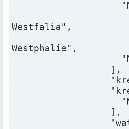
                    "North Rhine-Westphalia",

                    "Nadreni
Westfalia",

                    "Rhéna
Westphalie",

                    "Noordrijn-Westfalen"

                  ],

                  "kreis": "Münster",

                  "kreis_alternatives": [

                    "Munster"

                  ],

                  "water_alternatives": [
