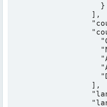
                    }

                  ],

                  "country": "Deutschland",

                  "country_alternatives": [

                    "Germany",

                    "Niemcy",

                    "Alemaña",

                    "Allemagne",

                    "Duitsland"

                  ],

                  "land": "Nordrhein-Westfalen",

                  "land_alternatives": [
