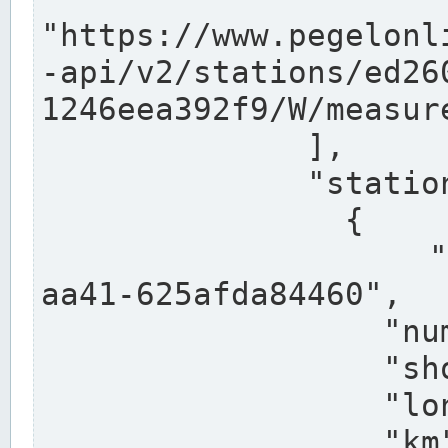
"https://www.pegelonl
-api/v2/stations/ed26
1246eea392f9/W/measure
              ],

              "stations": [

                {

                  "uuid": "ccd3e8f1-39e9-4e09-
aa41-625afda84460",

                  "number": "27800040",

                  "shortname": "MÜNSTER OW",

                  "longname": "MÜNSTER OW",

                  "km": 70.315,
