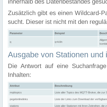
innerhalb des Datenbestandes gesuc
Zusätzlich gibt es einen Wildcard-P
sucht. Dieser ist nicht mit den reg
Parameter
Beispiel
Besch
Allgem
q
q=köln
kombin
Ausgabe von Stationen und i
Die Antwort auf eine Suchanfrag
Inhalten:
Attribut
Beschreibung
mqtttopics
Liste aller Topics des MQTT-Broker, die zur
pegelonlinelinks
Liste der Links zum Download der verfügba
stations
Liste aller Stationen mit ihren Zeitreihen, di