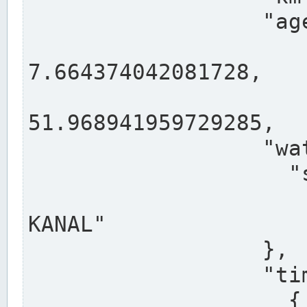
                  "agency": "RHEINE",

                  
7.664374042081728,

                 
51.968941959729285,

                  "water": {

                    "shortname": "DEK",

                    "longname": "DORTMUND-E
KANAL"

                  },

                  "timeseries": [

                    {
