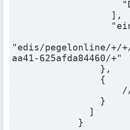
                    "DEK"

                  ],

                  "einzugsgebiet": "Ems",

                  
"edis/pegelonline/+/+
aa41-625afda84460/+"

                },

                {

                    // Weitere Stationen

                }

              ]

            }
