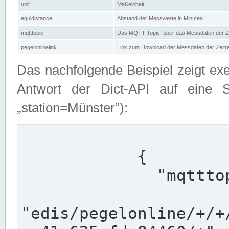
unit
Maßeinheit
equidistance
Abstand der Messwerte in Minuten
mqtttopic
Das MQTT-Topic, über das Messdaten der Ze
pegelonlinelink
Link zum Download der Messdaten der Zeit
Das nachfolgende Beispiel zeigt ex
Antwort der Dict-API auf eine 
„station=Münster“):
            {

              "mqtttopics": [

"edis/pegelonline/+/+