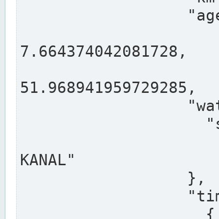
                  "agency": "RHEINE",

                  
7.664374042081728,

                 
51.968941959729285,

                  "water": {

                    "shortname": "DEK",

                    "longname": "DORTMUND-E
KANAL"

                  },

                  "timeseries": [

                    {
