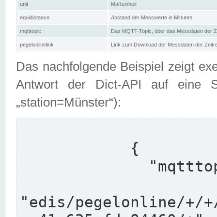
unit
Maßeinheit
equidistance
Abstand der Messwerte in Minuten
mqtttopic
Das MQTT-Topic, über das Messdaten der Ze
pegelonlinelink
Link zum Download der Messdaten der Zeit
Das nachfolgende Beispiel zeigt ex
Antwort der Dict-API auf eine 
„station=Münster“):
            {

              "mqtttopics": [

"edis/pegelonline/+/+