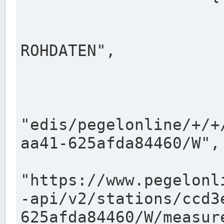
                      "shortname": "W"
                      "longname": "WASSER
ROHDATEN",

                      "unit": "m+NN",
                      "equidistance": 1
                    
"edis/pegelonline/+/+
aa41-625afda84460/W",

                      "pegel
"https://www.pegelonl
-api/v2/stations/ccd3
625afda84460/W/measure