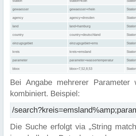
station
station=köln
Stati
gewaesser
gewaesser=rhein
Stati
agency
agency=dresden
Stati
land
land=hamburg
Stati
country
country=deutschland
Statio
einzugsgebiet
einzugsgebiet=ems
Stati
kreis
kreis=emsland
Stati
parameter
parameter=wassertemperatur
Stati
bbox
bbox=7,52,8,53
Statio
Bei Angabe mehrerer Parameter 
kombiniert. Beispiel:
/search?kreis=emsland%amp;parame
Die Suche erfolgt via „String matc