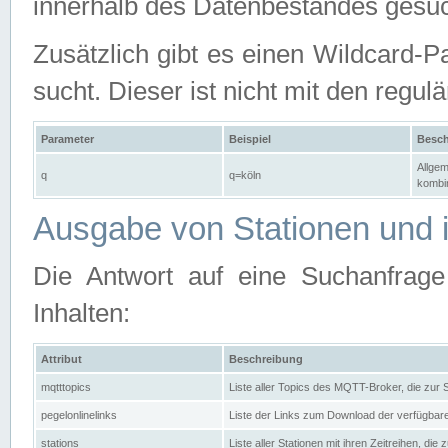
innerhalb des Datenbestandes gesuc
Zusätzlich gibt es einen Wildcard-P
sucht. Dieser ist nicht mit den reg
Parameter
Beispiel
Besch
Allgem
q
q=köln
kombin
Ausgabe von Stationen und i
Die Antwort auf eine Suchanfrag
Inhalten:
Attribut
Beschreibung
mqtttopics
Liste aller Topics des MQTT-Broker, die zur
pegelonlinelinks
Liste der Links zum Download der verfügba
stations
Liste aller Stationen mit ihren Zeitreihen, di