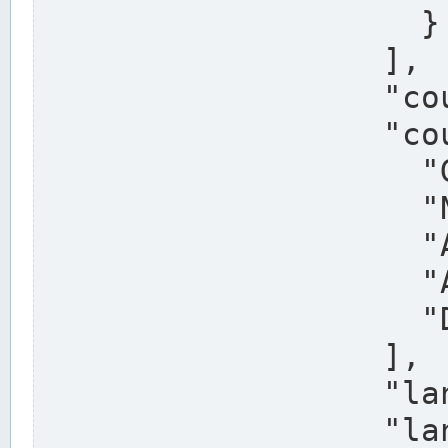
                    }

                  ],

                  "country": "Deutschland",

                  "country_alternatives": [

                    "Germany",

                    "Niemcy",

                    "Alemaña",

                    "Allemagne",

                    "Duitsland"

                  ],

                  "land": "Nordrhein-Westfalen",

                  "land_alternatives": [
