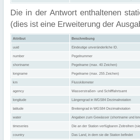
Die in der Antwort enthaltenen stat
(dies ist eine Erweiterung der Au
Attribut
Beschreibung
uuid
Eindeutige unveränderliche ID.
number
Pegelnummer
shortname
Pegelname (max. 40 Zeichen)
longname
Pegelname (max. 255 Zeichen)
km
Flusskilometer
agency
Wasserstraßen- und Schifffahrtsamt
longitude
Längengrad in WGS84 Dezimalnotation
latitude
Breitengrad in WGS84 Dezimalnotation
water
Angaben zum Gewässer (shortname und lo
timeseries
Die an der Station verfügbaren Zeitreihen (si
country
Das Land, in dem sie die Station befindet