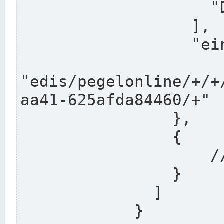
                    "DEK"

                  ],

                  "einzugsgebiet": "Ems",

                  
"edis/pegelonline/+/+
aa41-625afda84460/+"

                },

                {

                    // Weitere Stationen

                }

              ]

            }
