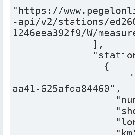
"https://www.pegelonl
-api/v2/stations/ed26
1246eea392f9/W/measure
              ],

              "stations": [

                {

                  "uuid": "ccd3e8f1-39e9-4e09-
aa41-625afda84460",

                  "number": "27800040",

                  "shortname": "MÜNSTER OW",

                  "longname": "MÜNSTER OW",

                  "km": 70.315,
