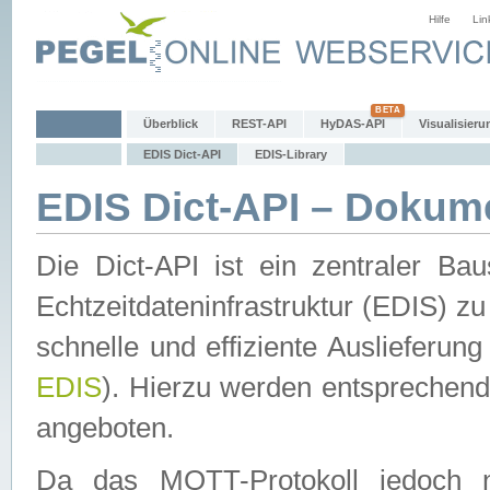
Hilfe
Lin
Überblick
REST-API
HyDAS-API
Visualisieru
EDIS Dict-API
EDIS-Library
EDIS Dict-API – Dokum
Die Dict-API ist ein zentraler 
Echtzeitdateninfrastruktur (EDIS) zu
schnelle und effiziente Auslieferun
EDIS
). Hierzu werden entspreche
angeboten.
Da das MQTT-Protokoll jedoch n