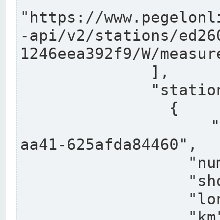
"https://www.pegelonl
-api/v2/stations/ed26
1246eea392f9/W/measure
              ],

              "stations": [

                {

                  "uuid": "ccd3e8f1-39e9-4e09-
aa41-625afda84460",

                  "number": "27800040",

                  "shortname": "MÜNSTER OW",

                  "longname": "MÜNSTER OW",

                  "km": 70.315,
