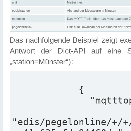
unit
Maßeinheit
equidistance
Abstand der Messwerte in Minuten
mqtttopic
Das MQTT-Topic, über das Messdaten der Ze
pegelonlinelink
Link zum Download der Messdaten der Zeit
Das nachfolgende Beispiel zeigt ex
Antwort der Dict-API auf eine 
„station=Münster“):
            {

              "mqtttopics": [

"edis/pegelonline/+/+