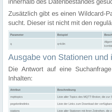
innerhalb des Datenbestandes gesuc
Zusätzlich gibt es einen Wildcard-P
sucht. Dieser ist nicht mit den reg
Parameter
Beispiel
Besch
Allgem
q
q=köln
kombin
Ausgabe von Stationen und i
Die Antwort auf eine Suchanfrag
Inhalten:
Attribut
Beschreibung
mqtttopics
Liste aller Topics des MQTT-Broker, die zur
pegelonlinelinks
Liste der Links zum Download der verfügba
stations
Liste aller Stationen mit ihren Zeitreihen, di