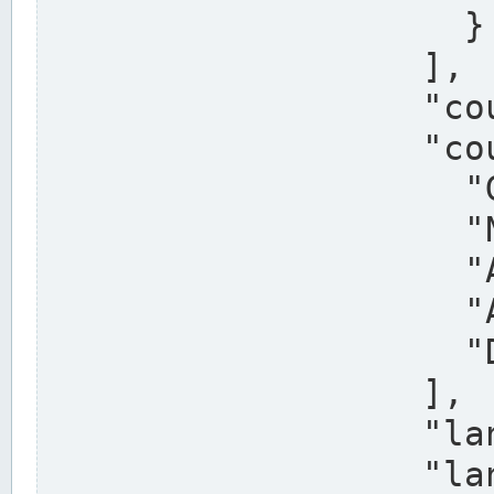
                    }

                  ],

                  "country": "Deutschland",

                  "country_alternatives": [

                    "Germany",

                    "Niemcy",

                    "Alemaña",

                    "Allemagne",

                    "Duitsland"

                  ],

                  "land": "Nordrhein-Westfalen",

                  "land_alternatives": [
