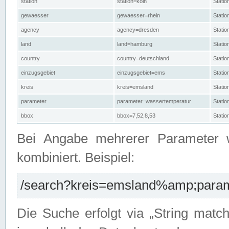
station
station=köln
Stati
gewaesser
gewaesser=rhein
Stati
agency
agency=dresden
Stati
land
land=hamburg
Stati
country
country=deutschland
Statio
einzugsgebiet
einzugsgebiet=ems
Stati
kreis
kreis=emsland
Stati
parameter
parameter=wassertemperatur
Stati
bbox
bbox=7,52,8,53
Statio
Bei Angabe mehrerer Parameter 
kombiniert. Beispiel:
/search?kreis=emsland%amp;parame
Die Suche erfolgt via „String matc