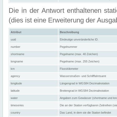
Die in der Antwort enthaltenen stat
(dies ist eine Erweiterung der Au
Attribut
Beschreibung
uuid
Eindeutige unveränderliche ID.
number
Pegelnummer
shortname
Pegelname (max. 40 Zeichen)
longname
Pegelname (max. 255 Zeichen)
km
Flusskilometer
agency
Wasserstraßen- und Schifffahrtsamt
longitude
Längengrad in WGS84 Dezimalnotation
latitude
Breitengrad in WGS84 Dezimalnotation
water
Angaben zum Gewässer (shortname und lo
timeseries
Die an der Station verfügbaren Zeitreihen (si
country
Das Land, in dem sie die Station befindet