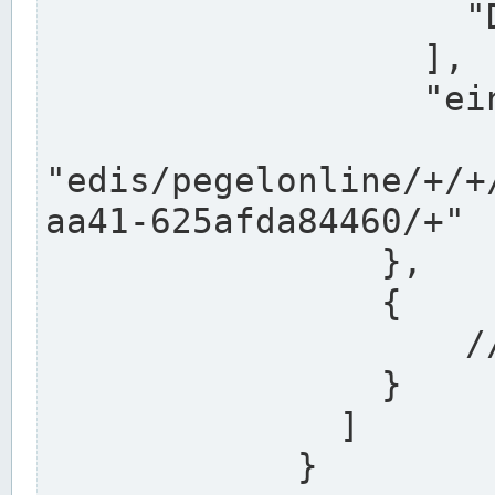
                    "DEK"

                  ],

                  "einzugsgebiet": "Ems",

                  
"edis/pegelonline/+/+
aa41-625afda84460/+"

                },

                {

                    // Weitere Stationen

                }

              ]

            }
