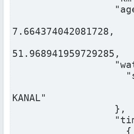
                  "agency": "RHEINE",

                  
7.664374042081728,

                 
51.968941959729285,

                  "water": {

                    "shortname": "DEK",

                    "longname": "DORTMUND-E
KANAL"

                  },

                  "timeseries": [

                    {
