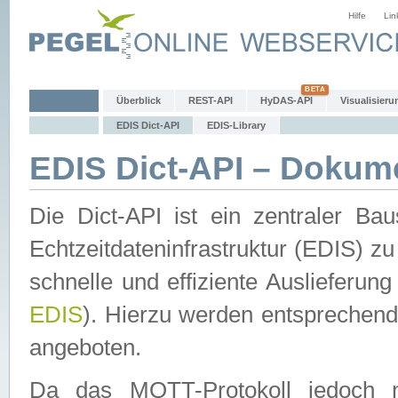
Hilfe
Lin
Überblick
REST-API
HyDAS-API
Visualisieru
EDIS Dict-API
EDIS-Library
EDIS Dict-API – Dokum
Die Dict-API ist ein zentraler 
Echtzeitdateninfrastruktur (EDIS) zu
schnelle und effiziente Auslieferun
EDIS
). Hierzu werden entspreche
angeboten.
Da das MQTT-Protokoll jedoch n