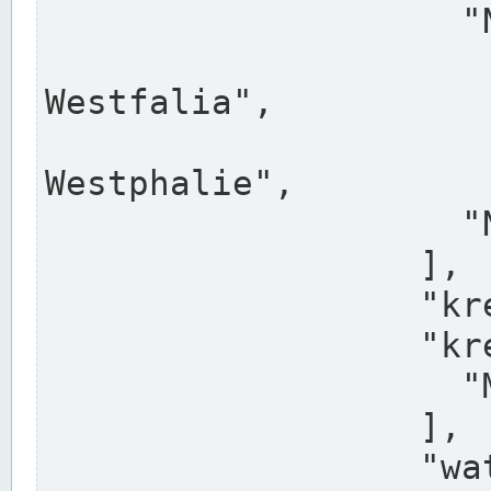
                    "North Rhine-Westphalia",

                    "Nadreni
Westfalia",

                    "Rhéna
Westphalie",

                    "Noordrijn-Westfalen"

                  ],

                  "kreis": "Münster",

                  "kreis_alternatives": [

                    "Munster"

                  ],

                  "water_alternatives": [
