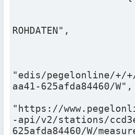
                      "shortname": "W"
                      "longname": "WASSER
ROHDATEN",

                      "unit": "m+NN",
                      "equidistance": 1
                    
"edis/pegelonline/+/+
aa41-625afda84460/W",

                      "pegel
"https://www.pegelonl
-api/v2/stations/ccd3
625afda84460/W/measure