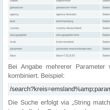
station
station=köln
Stati
gewaesser
gewaesser=rhein
Stati
agency
agency=dresden
Stati
land
land=hamburg
Stati
country
country=deutschland
Statio
einzugsgebiet
einzugsgebiet=ems
Stati
kreis
kreis=emsland
Stati
parameter
parameter=wassertemperatur
Stati
bbox
bbox=7,52,8,53
Statio
Bei Angabe mehrerer Parameter 
kombiniert. Beispiel:
/search?kreis=emsland%amp;parame
Die Suche erfolgt via „String matc