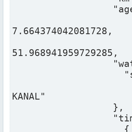
                  "agency": "RHEINE",

                  
7.664374042081728,

                 
51.968941959729285,

                  "water": {

                    "shortname": "DEK",

                    "longname": "DORTMUND-E
KANAL"

                  },

                  "timeseries": [

                    {
