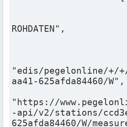
                      "shortname": "W"
                      "longname": "WASSER
ROHDATEN",

                      "unit": "m+NN",
                      "equidistance": 1
                    
"edis/pegelonline/+/+
aa41-625afda84460/W",

                      "pegel
"https://www.pegelonl
-api/v2/stations/ccd3
625afda84460/W/measure