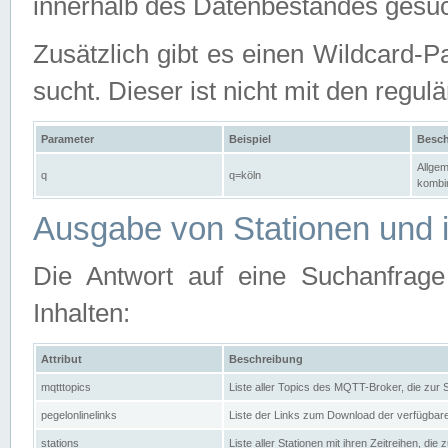
innerhalb des Datenbestandes gesuc
Zusätzlich gibt es einen Wildcard-P
sucht. Dieser ist nicht mit den reg
Parameter
Beispiel
Besch
Allgem
q
q=köln
kombin
Ausgabe von Stationen und i
Die Antwort auf eine Suchanfrag
Inhalten:
Attribut
Beschreibung
mqtttopics
Liste aller Topics des MQTT-Broker, die zur
pegelonlinelinks
Liste der Links zum Download der verfügba
stations
Liste aller Stationen mit ihren Zeitreihen, di