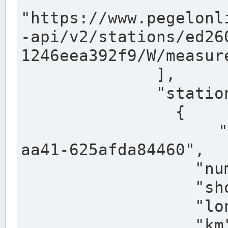
"https://www.pegelonl
-api/v2/stations/ed26
1246eea392f9/W/measure
              ],

              "stations": [

                {

                  "uuid": "ccd3e8f1-39e9-4e09-
aa41-625afda84460",

                  "number": "27800040",

                  "shortname": "MÜNSTER OW",

                  "longname": "MÜNSTER OW",

                  "km": 70.315,
