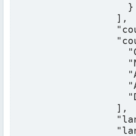
                    }

                  ],

                  "country": "Deutschland",

                  "country_alternatives": [

                    "Germany",

                    "Niemcy",

                    "Alemaña",

                    "Allemagne",

                    "Duitsland"

                  ],

                  "land": "Nordrhein-Westfalen",

                  "land_alternatives": [
