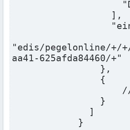
                    "DEK"

                  ],

                  "einzugsgebiet": "Ems",

                  
"edis/pegelonline/+/+
aa41-625afda84460/+"

                },

                {

                    // Weitere Stationen

                }

              ]

            }
