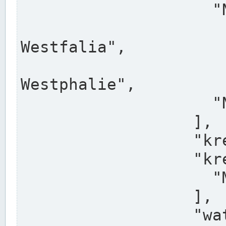
                    "North Rhine-Westphalia",

                    "Nadreni
Westfalia",

                    "Rhéna
Westphalie",

                    "Noordrijn-Westfalen"

                  ],

                  "kreis": "Münster",

                  "kreis_alternatives": [

                    "Munster"

                  ],

                  "water_alternatives": [
