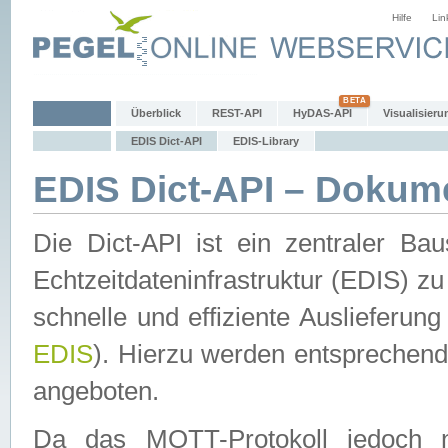
Hilfe
Lin
Überblick
REST-API
HyDAS-API
Visualisieru
EDIS Dict-API
EDIS-Library
EDIS Dict-API – Dokum
Die Dict-API ist ein zentraler 
Echtzeitdateninfrastruktur (EDIS) zu
schnelle und effiziente Auslieferun
EDIS
). Hierzu werden entspreche
angeboten.
Da das MQTT-Protokoll jedoch n