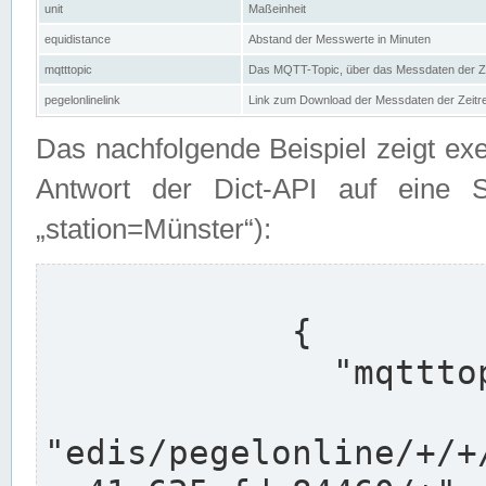
unit
Maßeinheit
equidistance
Abstand der Messwerte in Minuten
mqtttopic
Das MQTT-Topic, über das Messdaten der Ze
pegelonlinelink
Link zum Download der Messdaten der Zeit
Das nachfolgende Beispiel zeigt ex
Antwort der Dict-API auf eine 
„station=Münster“):
            {

              "mqtttopics": [

"edis/pegelonline/+/+