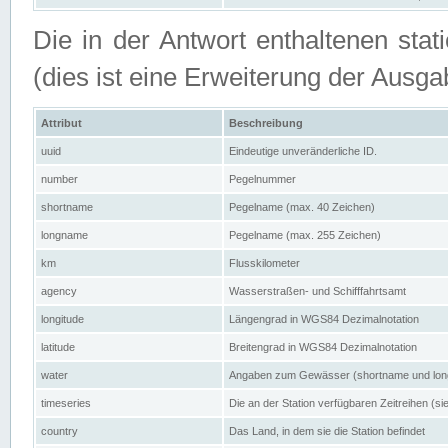
Die in der Antwort enthaltenen stat
(dies ist eine Erweiterung der Au
Attribut
Beschreibung
uuid
Eindeutige unveränderliche ID.
number
Pegelnummer
shortname
Pegelname (max. 40 Zeichen)
longname
Pegelname (max. 255 Zeichen)
km
Flusskilometer
agency
Wasserstraßen- und Schifffahrtsamt
longitude
Längengrad in WGS84 Dezimalnotation
latitude
Breitengrad in WGS84 Dezimalnotation
water
Angaben zum Gewässer (shortname und lo
timeseries
Die an der Station verfügbaren Zeitreihen (si
country
Das Land, in dem sie die Station befindet