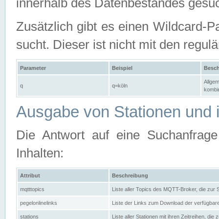
innerhalb des Datenbestandes gesuc
Zusätzlich gibt es einen Wildcard-P
sucht. Dieser ist nicht mit den reg
Parameter
Beispiel
Besch
Allgem
q
q=köln
kombin
Ausgabe von Stationen und i
Die Antwort auf eine Suchanfrag
Inhalten:
Attribut
Beschreibung
mqtttopics
Liste aller Topics des MQTT-Broker, die zur
pegelonlinelinks
Liste der Links zum Download der verfügba
stations
Liste aller Stationen mit ihren Zeitreihen, di