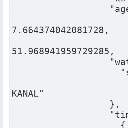
                  "agency": "RHEINE",

                  
7.664374042081728,

                 
51.968941959729285,

                  "water": {

                    "shortname": "DEK",

                    "longname": "DORTMUND-E
KANAL"

                  },

                  "timeseries": [

                    {
