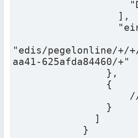
                    "DEK"

                  ],

                  "einzugsgebiet": "Ems",

                  
"edis/pegelonline/+/+
aa41-625afda84460/+"

                },

                {

                    // Weitere Stationen

                }

              ]

            }
