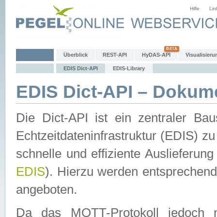
Hilfe
Lin
Überblick
REST-API
HyDAS-API
Visualisieru
EDIS Dict-API
EDIS-Library
EDIS Dict-API – Dokum
Die Dict-API ist ein zentraler 
Echtzeitdateninfrastruktur (EDIS) zu
schnelle und effiziente Auslieferun
EDIS
). Hierzu werden entspreche
angeboten.
Da das MQTT-Protokoll jedoch n