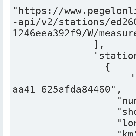
"https://www.pegelonl
-api/v2/stations/ed26
1246eea392f9/W/measure
              ],

              "stations": [

                {

                  "uuid": "ccd3e8f1-39e9-4e09-
aa41-625afda84460",

                  "number": "27800040",

                  "shortname": "MÜNSTER OW",

                  "longname": "MÜNSTER OW",

                  "km": 70.315,
