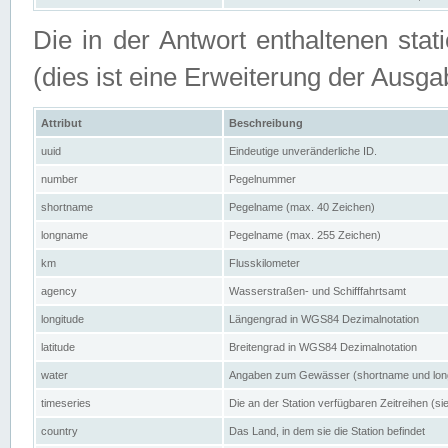
Die in der Antwort enthaltenen stat
(dies ist eine Erweiterung der Au
Attribut
Beschreibung
uuid
Eindeutige unveränderliche ID.
number
Pegelnummer
shortname
Pegelname (max. 40 Zeichen)
longname
Pegelname (max. 255 Zeichen)
km
Flusskilometer
agency
Wasserstraßen- und Schifffahrtsamt
longitude
Längengrad in WGS84 Dezimalnotation
latitude
Breitengrad in WGS84 Dezimalnotation
water
Angaben zum Gewässer (shortname und lo
timeseries
Die an der Station verfügbaren Zeitreihen (si
country
Das Land, in dem sie die Station befindet