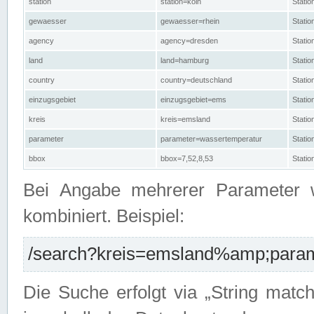
station
station=köln
Stati
gewaesser
gewaesser=rhein
Stati
agency
agency=dresden
Stati
land
land=hamburg
Stati
country
country=deutschland
Statio
einzugsgebiet
einzugsgebiet=ems
Stati
kreis
kreis=emsland
Stati
parameter
parameter=wassertemperatur
Stati
bbox
bbox=7,52,8,53
Statio
Bei Angabe mehrerer Parameter 
kombiniert. Beispiel:
/search?kreis=emsland%amp;parame
Die Suche erfolgt via „String matc