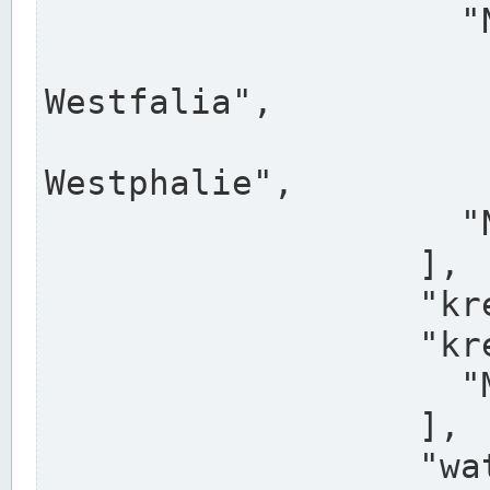
                    "North Rhine-Westphalia",

                    "Nadreni
Westfalia",

                    "Rhéna
Westphalie",

                    "Noordrijn-Westfalen"

                  ],

                  "kreis": "Münster",

                  "kreis_alternatives": [

                    "Munster"

                  ],

                  "water_alternatives": [
