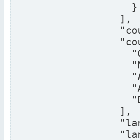
                    }

                  ],

                  "country": "Deutschland",

                  "country_alternatives": [

                    "Germany",

                    "Niemcy",

                    "Alemaña",

                    "Allemagne",

                    "Duitsland"

                  ],

                  "land": "Nordrhein-Westfalen",

                  "land_alternatives": [
