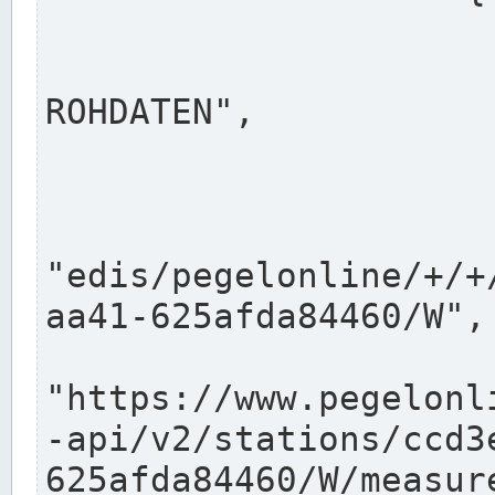
                      "shortname": "W"
                      "longname": "WASSER
ROHDATEN",

                      "unit": "m+NN",
                      "equidistance": 1
                    
"edis/pegelonline/+/+
aa41-625afda84460/W",

                      "pegel
"https://www.pegelonl
-api/v2/stations/ccd3
625afda84460/W/measure