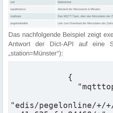
unit
Maßeinheit
equidistance
Abstand der Messwerte in Minuten
mqtttopic
Das MQTT-Topic, über das Messdaten der Ze
pegelonlinelink
Link zum Download der Messdaten der Zeit
Das nachfolgende Beispiel zeigt ex
Antwort der Dict-API auf eine 
„station=Münster“):
            {

              "mqtttopics": [

"edis/pegelonline/+/+