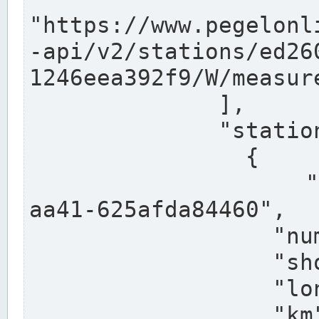
"https://www.pegelonl
-api/v2/stations/ed26
1246eea392f9/W/measure
              ],

              "stations": [

                {

                  "uuid": "ccd3e8f1-39e9-4e09-
aa41-625afda84460",

                  "number": "27800040",

                  "shortname": "MÜNSTER OW",

                  "longname": "MÜNSTER OW",

                  "km": 70.315,
