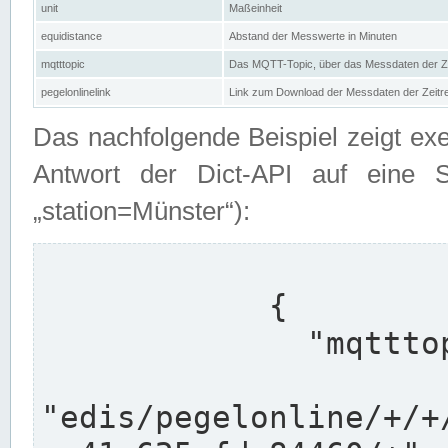
unit
Maßeinheit
equidistance
Abstand der Messwerte in Minuten
mqtttopic
Das MQTT-Topic, über das Messdaten der Ze
pegelonlinelink
Link zum Download der Messdaten der Zeit
Das nachfolgende Beispiel zeigt ex
Antwort der Dict-API auf eine 
„station=Münster“):
            {

              "mqtttopics": [

"edis/pegelonline/+/+