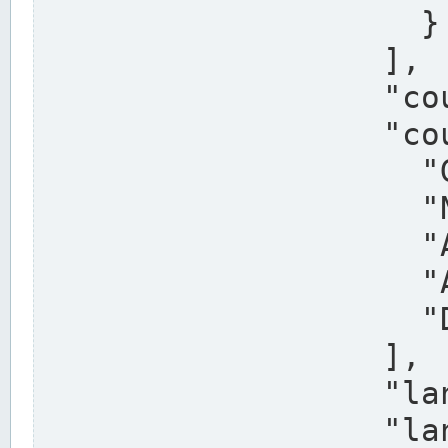
                    }

                  ],

                  "country": "Deutschland",

                  "country_alternatives": [

                    "Germany",

                    "Niemcy",

                    "Alemaña",

                    "Allemagne",

                    "Duitsland"

                  ],

                  "land": "Nordrhein-Westfalen",

                  "land_alternatives": [
