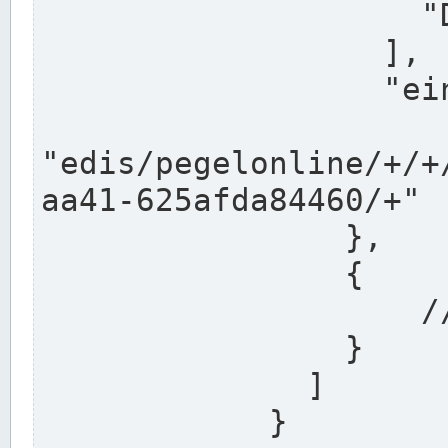
                    "DEK"

                  ],

                  "einzugsgebiet": "Ems",

                  
"edis/pegelonline/+/+
aa41-625afda84460/+"

                },

                {

                    // Weitere Stationen

                }

              ]

            }
