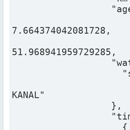
                  "agency": "RHEINE",

                  
7.664374042081728,

                 
51.968941959729285,

                  "water": {

                    "shortname": "DEK",

                    "longname": "DORTMUND-E
KANAL"

                  },

                  "timeseries": [

                    {
