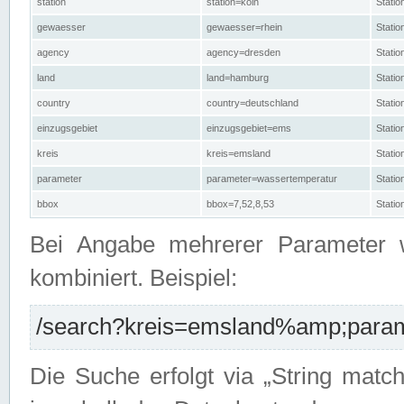
station
station=köln
Stati
gewaesser
gewaesser=rhein
Stati
agency
agency=dresden
Stati
land
land=hamburg
Stati
country
country=deutschland
Statio
einzugsgebiet
einzugsgebiet=ems
Stati
kreis
kreis=emsland
Stati
parameter
parameter=wassertemperatur
Stati
bbox
bbox=7,52,8,53
Statio
Bei Angabe mehrerer Parameter 
kombiniert. Beispiel:
/search?kreis=emsland%amp;parame
Die Suche erfolgt via „String matc