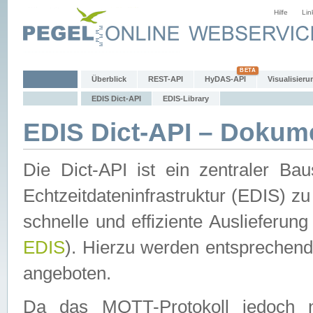
Hilfe
Lin
Überblick
REST-API
HyDAS-API
Visualisieru
EDIS Dict-API
EDIS-Library
EDIS Dict-API – Dokum
Die Dict-API ist ein zentraler 
Echtzeitdateninfrastruktur (EDIS) zu
schnelle und effiziente Auslieferun
EDIS
). Hierzu werden entspreche
angeboten.
Da das MQTT-Protokoll jedoch n