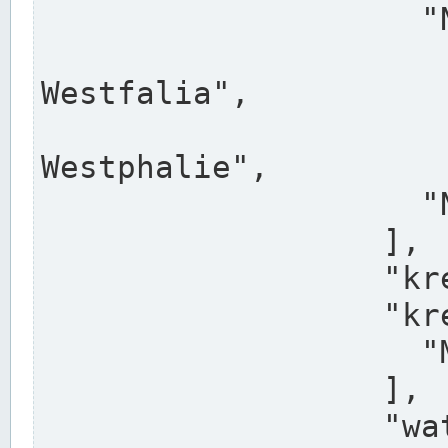
                    "North Rhine-Westphalia",

                    "Nadreni
Westfalia",

                    "Rhéna
Westphalie",

                    "Noordrijn-Westfalen"

                  ],

                  "kreis": "Münster",

                  "kreis_alternatives": [

                    "Munster"

                  ],

                  "water_alternatives": [
