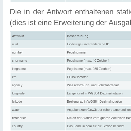
Die in der Antwort enthaltenen stat
(dies ist eine Erweiterung der Au
Attribut
Beschreibung
uuid
Eindeutige unveränderliche ID.
number
Pegelnummer
shortname
Pegelname (max. 40 Zeichen)
longname
Pegelname (max. 255 Zeichen)
km
Flusskilometer
agency
Wasserstraßen- und Schifffahrtsamt
longitude
Längengrad in WGS84 Dezimalnotation
latitude
Breitengrad in WGS84 Dezimalnotation
water
Angaben zum Gewässer (shortname und lo
timeseries
Die an der Station verfügbaren Zeitreihen (si
country
Das Land, in dem sie die Station befindet