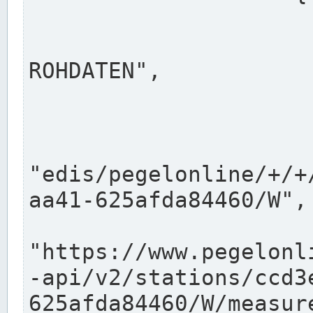
                      "shortname": "W"
                      "longname": "WASSER
ROHDATEN",

                      "unit": "m+NN",
                      "equidistance": 1
                    
"edis/pegelonline/+/+
aa41-625afda84460/W",

                      "pegel
"https://www.pegelonl
-api/v2/stations/ccd3
625afda84460/W/measure