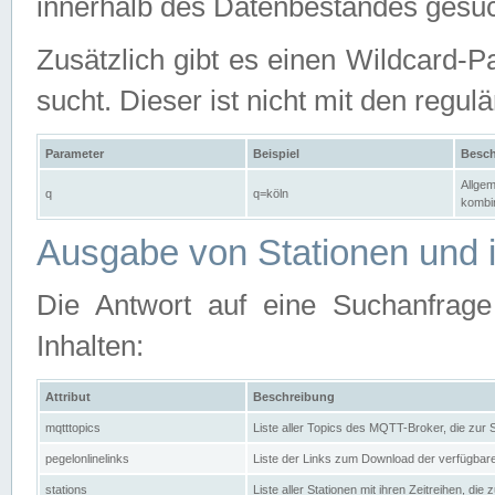
innerhalb des Datenbestandes gesuc
Zusätzlich gibt es einen Wildcard-P
sucht. Dieser ist nicht mit den reg
Parameter
Beispiel
Besch
Allgem
q
q=köln
kombin
Ausgabe von Stationen und i
Die Antwort auf eine Suchanfrag
Inhalten:
Attribut
Beschreibung
mqtttopics
Liste aller Topics des MQTT-Broker, die zur
pegelonlinelinks
Liste der Links zum Download der verfügba
stations
Liste aller Stationen mit ihren Zeitreihen, di