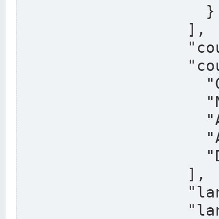
                    }

                  ],

                  "country": "Deutschland",

                  "country_alternatives": [

                    "Germany",

                    "Niemcy",

                    "Alemaña",

                    "Allemagne",

                    "Duitsland"

                  ],

                  "land": "Nordrhein-Westfalen",

                  "land_alternatives": [
