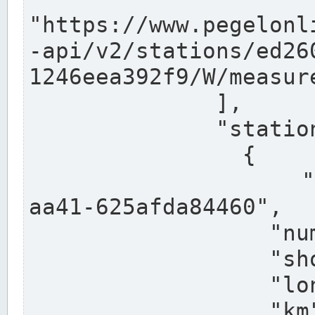
"https://www.pegelonl
-api/v2/stations/ed26
1246eea392f9/W/measure
              ],

              "stations": [

                {

                  "uuid": "ccd3e8f1-39e9-4e09-
aa41-625afda84460",

                  "number": "27800040",

                  "shortname": "MÜNSTER OW",

                  "longname": "MÜNSTER OW",

                  "km": 70.315,
