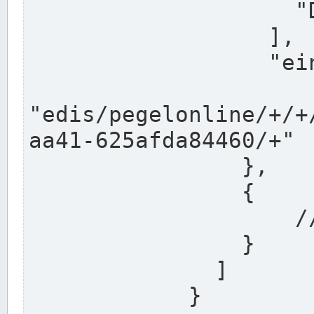
                    "DEK"

                  ],

                  "einzugsgebiet": "Ems",

                  
"edis/pegelonline/+/+
aa41-625afda84460/+"

                },

                {

                    // Weitere Stationen

                }

              ]

            }
