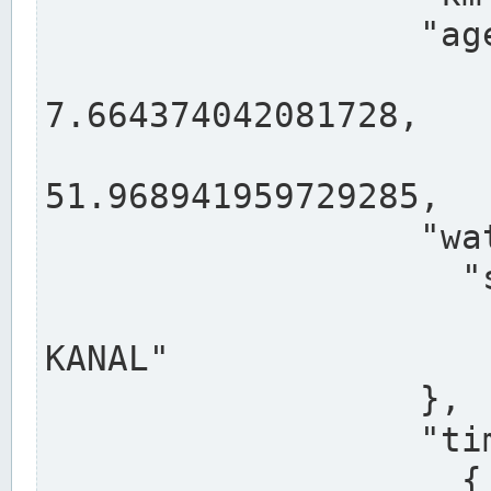
                  "agency": "RHEINE",

                  
7.664374042081728,

                 
51.968941959729285,

                  "water": {

                    "shortname": "DEK",

                    "longname": "DORTMUND-E
KANAL"

                  },

                  "timeseries": [

                    {
