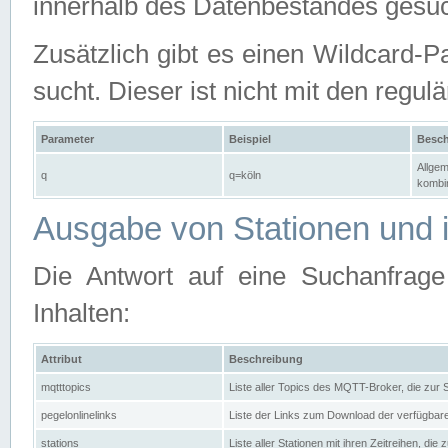
innerhalb des Datenbestandes gesuc
Zusätzlich gibt es einen Wildcard-P
sucht. Dieser ist nicht mit den reg
Parameter
Beispiel
Besch
Allgem
q
q=köln
kombin
Ausgabe von Stationen und i
Die Antwort auf eine Suchanfrag
Inhalten:
Attribut
Beschreibung
mqtttopics
Liste aller Topics des MQTT-Broker, die zur
pegelonlinelinks
Liste der Links zum Download der verfügba
stations
Liste aller Stationen mit ihren Zeitreihen, di