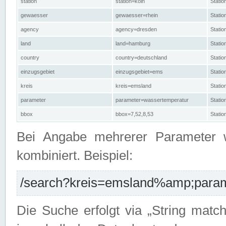
station
station=köln
Stati
gewaesser
gewaesser=rhein
Stati
agency
agency=dresden
Stati
land
land=hamburg
Stati
country
country=deutschland
Statio
einzugsgebiet
einzugsgebiet=ems
Stati
kreis
kreis=emsland
Stati
parameter
parameter=wassertemperatur
Stati
bbox
bbox=7,52,8,53
Statio
Bei Angabe mehrerer Parameter 
kombiniert. Beispiel:
/search?kreis=emsland%amp;parame
Die Suche erfolgt via „String matc