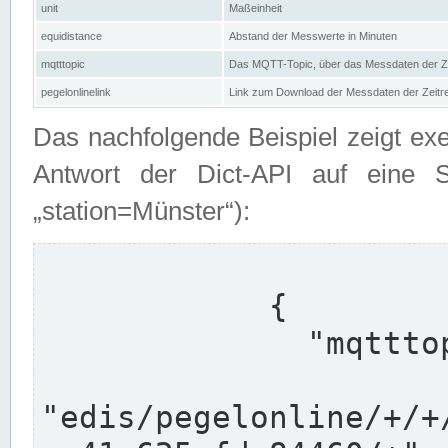
unit
Maßeinheit
equidistance
Abstand der Messwerte in Minuten
mqtttopic
Das MQTT-Topic, über das Messdaten der Ze
pegelonlinelink
Link zum Download der Messdaten der Zeit
Das nachfolgende Beispiel zeigt ex
Antwort der Dict-API auf eine 
„station=Münster“):
            {

              "mqtttopics": [

"edis/pegelonline/+/+