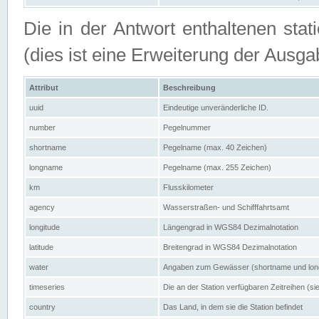
Die in der Antwort enthaltenen stat
(dies ist eine Erweiterung der Au
Attribut
Beschreibung
uuid
Eindeutige unveränderliche ID.
number
Pegelnummer
shortname
Pegelname (max. 40 Zeichen)
longname
Pegelname (max. 255 Zeichen)
km
Flusskilometer
agency
Wasserstraßen- und Schifffahrtsamt
longitude
Längengrad in WGS84 Dezimalnotation
latitude
Breitengrad in WGS84 Dezimalnotation
water
Angaben zum Gewässer (shortname und lo
timeseries
Die an der Station verfügbaren Zeitreihen (si
country
Das Land, in dem sie die Station befindet