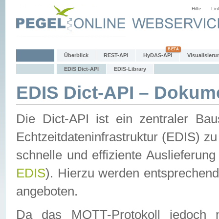
Hilfe
Lin
Überblick
REST-API
HyDAS-API
Visualisieru
EDIS Dict-API
EDIS-Library
EDIS Dict-API – Dokum
Die Dict-API ist ein zentraler 
Echtzeitdateninfrastruktur (EDIS) zu
schnelle und effiziente Auslieferun
EDIS
). Hierzu werden entspreche
angeboten.
Da das MQTT-Protokoll jedoch n