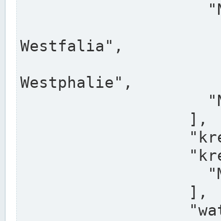
                    "North Rhine-Westphalia",

                    "Nadreni
Westfalia",

                    "Rhéna
Westphalie",

                    "Noordrijn-Westfalen"

                  ],

                  "kreis": "Münster",

                  "kreis_alternatives": [

                    "Munster"

                  ],

                  "water_alternatives": [
