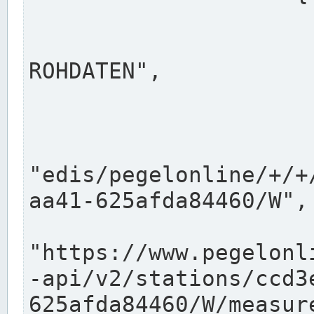
                      "shortname": "W"
                      "longname": "WASSER
ROHDATEN",

                      "unit": "m+NN",
                      "equidistance": 1
                    
"edis/pegelonline/+/+
aa41-625afda84460/W",

                      "pegel
"https://www.pegelonl
-api/v2/stations/ccd3
625afda84460/W/measure