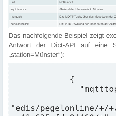
unit
Maßeinheit
equidistance
Abstand der Messwerte in Minuten
mqtttopic
Das MQTT-Topic, über das Messdaten der Ze
pegelonlinelink
Link zum Download der Messdaten der Zeit
Das nachfolgende Beispiel zeigt ex
Antwort der Dict-API auf eine 
„station=Münster“):
            {

              "mqtttopics": [

"edis/pegelonline/+/+