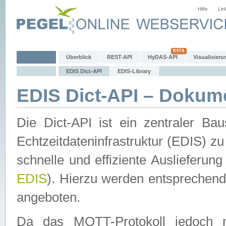
Hilfe
Lin
Überblick
REST-API
HyDAS-API
Visualisieru
EDIS Dict-API
EDIS-Library
EDIS Dict-API – Dokum
Die Dict-API ist ein zentraler 
Echtzeitdateninfrastruktur (EDIS) zu
schnelle und effiziente Auslieferun
EDIS
). Hierzu werden entspreche
angeboten.
Da das MQTT-Protokoll jedoch n