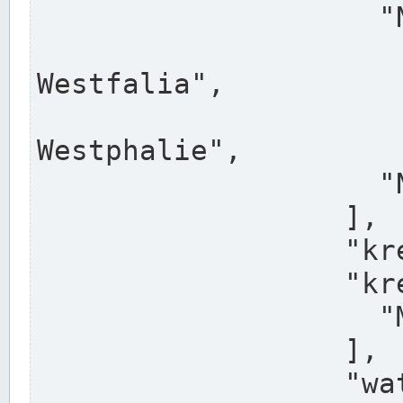
                    "North Rhine-Westphalia",

                    "Nadreni
Westfalia",

                    "Rhéna
Westphalie",

                    "Noordrijn-Westfalen"

                  ],

                  "kreis": "Münster",

                  "kreis_alternatives": [

                    "Munster"

                  ],

                  "water_alternatives": [
