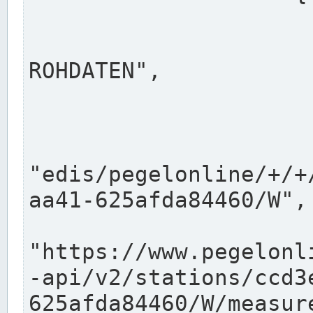
                      "shortname": "W"
                      "longname": "WASSER
ROHDATEN",

                      "unit": "m+NN",
                      "equidistance": 1
                    
"edis/pegelonline/+/+
aa41-625afda84460/W",

                      "pegel
"https://www.pegelonl
-api/v2/stations/ccd3
625afda84460/W/measure