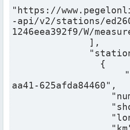
"https://www.pegelonl
-api/v2/stations/ed26
1246eea392f9/W/measure
              ],

              "stations": [

                {

                  "uuid": "ccd3e8f1-39e9-4e09-
aa41-625afda84460",

                  "number": "27800040",

                  "shortname": "MÜNSTER OW",

                  "longname": "MÜNSTER OW",

                  "km": 70.315,
