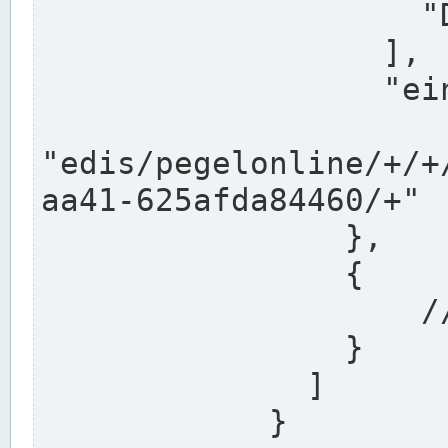
                    "DEK"

                  ],

                  "einzugsgebiet": "Ems",

                  
"edis/pegelonline/+/+
aa41-625afda84460/+"

                },

                {

                    // Weitere Stationen

                }

              ]

            }
