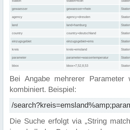
station
station=köln
Stati
gewaesser
gewaesser=rhein
Stati
agency
agency=dresden
Stati
land
land=hamburg
Stati
country
country=deutschland
Statio
einzugsgebiet
einzugsgebiet=ems
Stati
kreis
kreis=emsland
Stati
parameter
parameter=wassertemperatur
Stati
bbox
bbox=7,52,8,53
Statio
Bei Angabe mehrerer Parameter 
kombiniert. Beispiel:
/search?kreis=emsland%amp;parame
Die Suche erfolgt via „String matc