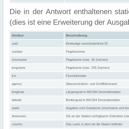
Die in der Antwort enthaltenen stat
(dies ist eine Erweiterung der Au
Attribut
Beschreibung
uuid
Eindeutige unveränderliche ID.
number
Pegelnummer
shortname
Pegelname (max. 40 Zeichen)
longname
Pegelname (max. 255 Zeichen)
km
Flusskilometer
agency
Wasserstraßen- und Schifffahrtsamt
longitude
Längengrad in WGS84 Dezimalnotation
latitude
Breitengrad in WGS84 Dezimalnotation
water
Angaben zum Gewässer (shortname und lo
timeseries
Die an der Station verfügbaren Zeitreihen (si
country
Das Land, in dem sie die Station befindet