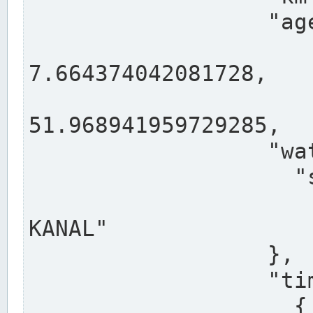
                  "agency": "RHEINE",

                  
7.664374042081728,

                 
51.968941959729285,

                  "water": {

                    "shortname": "DEK",

                    "longname": "DORTMUND-E
KANAL"

                  },

                  "timeseries": [

                    {
