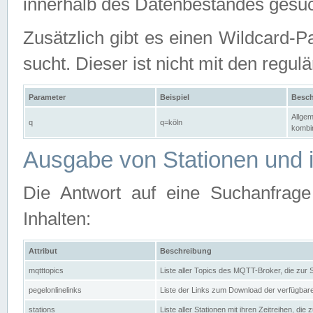
innerhalb des Datenbestandes gesuc
Zusätzlich gibt es einen Wildcard-P
sucht. Dieser ist nicht mit den reg
Parameter
Beispiel
Besch
Allgem
q
q=köln
kombin
Ausgabe von Stationen und i
Die Antwort auf eine Suchanfrag
Inhalten:
Attribut
Beschreibung
mqtttopics
Liste aller Topics des MQTT-Broker, die zur
pegelonlinelinks
Liste der Links zum Download der verfügba
stations
Liste aller Stationen mit ihren Zeitreihen, di