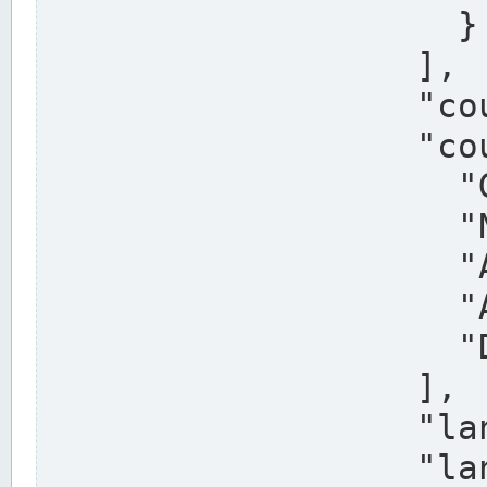
                    }

                  ],

                  "country": "Deutschland",

                  "country_alternatives": [

                    "Germany",

                    "Niemcy",

                    "Alemaña",

                    "Allemagne",

                    "Duitsland"

                  ],

                  "land": "Nordrhein-Westfalen",

                  "land_alternatives": [
