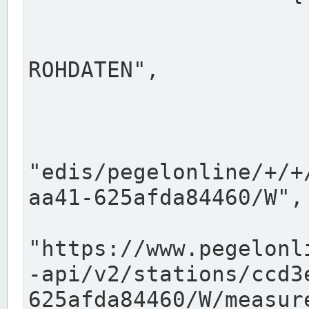
                      "shortname": "W"
                      "longname": "WASSER
ROHDATEN",

                      "unit": "m+NN",
                      "equidistance": 1
                    
"edis/pegelonline/+/+
aa41-625afda84460/W",

                      "pegel
"https://www.pegelonl
-api/v2/stations/ccd3
625afda84460/W/measure