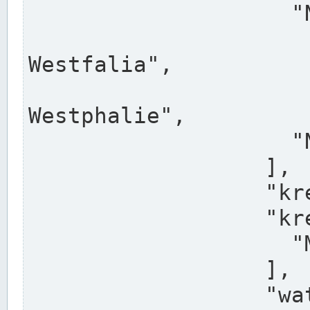
                    "North Rhine-Westphalia",

                    "Nadreni
Westfalia",

                    "Rhéna
Westphalie",

                    "Noordrijn-Westfalen"

                  ],

                  "kreis": "Münster",

                  "kreis_alternatives": [

                    "Munster"

                  ],

                  "water_alternatives": [
