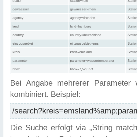
station
station=köln
Stati
gewaesser
gewaesser=rhein
Stati
agency
agency=dresden
Stati
land
land=hamburg
Stati
country
country=deutschland
Statio
einzugsgebiet
einzugsgebiet=ems
Stati
kreis
kreis=emsland
Stati
parameter
parameter=wassertemperatur
Stati
bbox
bbox=7,52,8,53
Statio
Bei Angabe mehrerer Parameter 
kombiniert. Beispiel:
/search?kreis=emsland%amp;parame
Die Suche erfolgt via „String matc