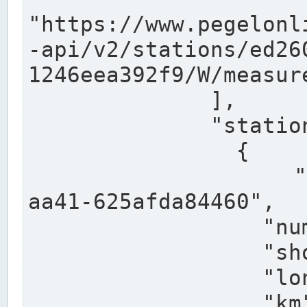
"https://www.pegelonl
-api/v2/stations/ed26
1246eea392f9/W/measure
              ],

              "stations": [

                {

                  "uuid": "ccd3e8f1-39e9-4e09-
aa41-625afda84460",

                  "number": "27800040",

                  "shortname": "MÜNSTER OW",

                  "longname": "MÜNSTER OW",

                  "km": 70.315,
