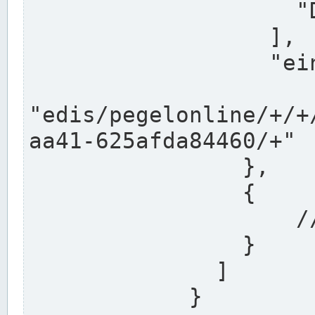
                    "DEK"

                  ],

                  "einzugsgebiet": "Ems",

                  
"edis/pegelonline/+/+
aa41-625afda84460/+"

                },

                {

                    // Weitere Stationen

                }

              ]

            }
