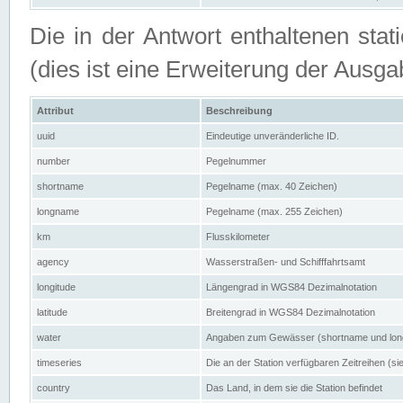
Die in der Antwort enthaltenen stat
(dies ist eine Erweiterung der Au
Attribut
Beschreibung
uuid
Eindeutige unveränderliche ID.
number
Pegelnummer
shortname
Pegelname (max. 40 Zeichen)
longname
Pegelname (max. 255 Zeichen)
km
Flusskilometer
agency
Wasserstraßen- und Schifffahrtsamt
longitude
Längengrad in WGS84 Dezimalnotation
latitude
Breitengrad in WGS84 Dezimalnotation
water
Angaben zum Gewässer (shortname und lo
timeseries
Die an der Station verfügbaren Zeitreihen (si
country
Das Land, in dem sie die Station befindet