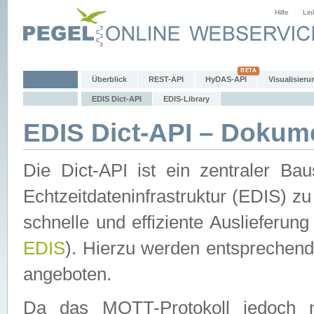
Hilfe
Lin
Überblick
REST-API
HyDAS-API
Visualisieru
EDIS Dict-API
EDIS-Library
EDIS Dict-API – Dokum
Die Dict-API ist ein zentraler 
Echtzeitdateninfrastruktur (EDIS) zu
schnelle und effiziente Auslieferun
EDIS
). Hierzu werden entspreche
angeboten.
Da das MQTT-Protokoll jedoch n