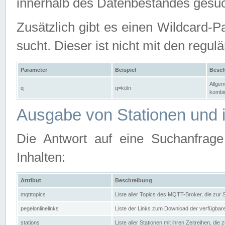
innerhalb des Datenbestandes gesuc
Zusätzlich gibt es einen Wildcard-P
sucht. Dieser ist nicht mit den reg
Parameter
Beispiel
Besch
Allgem
q
q=köln
kombin
Ausgabe von Stationen und i
Die Antwort auf eine Suchanfrag
Inhalten:
Attribut
Beschreibung
mqtttopics
Liste aller Topics des MQTT-Broker, die zur
pegelonlinelinks
Liste der Links zum Download der verfügba
stations
Liste aller Stationen mit ihren Zeitreihen, di