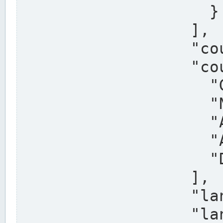
                    }

                  ],

                  "country": "Deutschland",

                  "country_alternatives": [

                    "Germany",

                    "Niemcy",

                    "Alemaña",

                    "Allemagne",

                    "Duitsland"

                  ],

                  "land": "Nordrhein-Westfalen",

                  "land_alternatives": [
