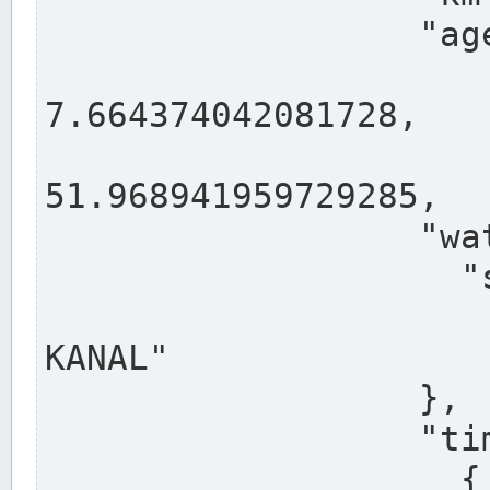
                  "agency": "RHEINE",

                  
7.664374042081728,

                 
51.968941959729285,

                  "water": {

                    "shortname": "DEK",

                    "longname": "DORTMUND-E
KANAL"

                  },

                  "timeseries": [

                    {
