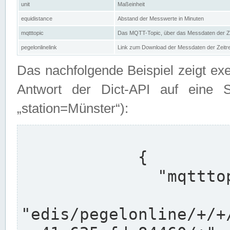
unit
Maßeinheit
equidistance
Abstand der Messwerte in Minuten
mqtttopic
Das MQTT-Topic, über das Messdaten der Ze
pegelonlinelink
Link zum Download der Messdaten der Zeit
Das nachfolgende Beispiel zeigt ex
Antwort der Dict-API auf eine 
„station=Münster“):
            {

              "mqtttopics": [

"edis/pegelonline/+/+