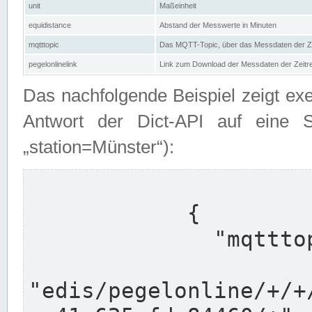
unit
Maßeinheit
equidistance
Abstand der Messwerte in Minuten
mqtttopic
Das MQTT-Topic, über das Messdaten der Ze
pegelonlinelink
Link zum Download der Messdaten der Zeit
Das nachfolgende Beispiel zeigt ex
Antwort der Dict-API auf eine 
„station=Münster“):
            {

              "mqtttopics": [

"edis/pegelonline/+/+