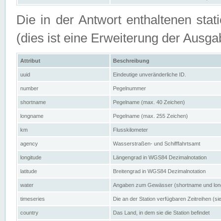
Die in der Antwort enthaltenen stat
(dies ist eine Erweiterung der Au
Attribut
Beschreibung
uuid
Eindeutige unveränderliche ID.
number
Pegelnummer
shortname
Pegelname (max. 40 Zeichen)
longname
Pegelname (max. 255 Zeichen)
km
Flusskilometer
agency
Wasserstraßen- und Schifffahrtsamt
longitude
Längengrad in WGS84 Dezimalnotation
latitude
Breitengrad in WGS84 Dezimalnotation
water
Angaben zum Gewässer (shortname und lo
timeseries
Die an der Station verfügbaren Zeitreihen (si
country
Das Land, in dem sie die Station befindet