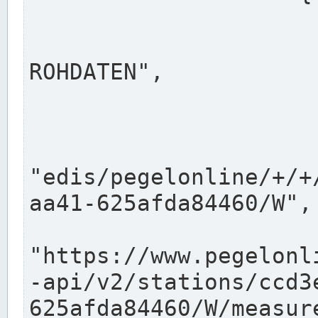
                      "shortname": "W"
                      "longname": "WASSER
ROHDATEN",

                      "unit": "m+NN",
                      "equidistance": 1
                    
"edis/pegelonline/+/+
aa41-625afda84460/W",

                      "pegel
"https://www.pegelonl
-api/v2/stations/ccd3
625afda84460/W/measure