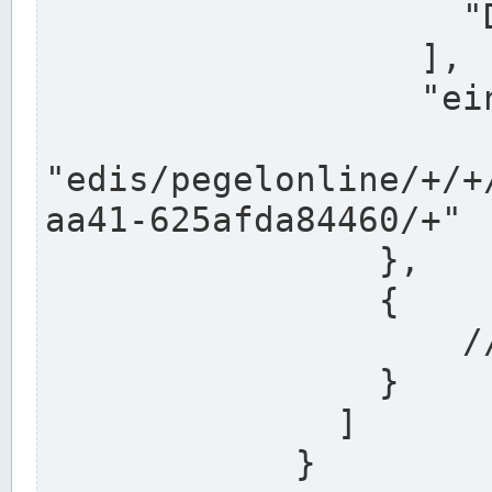
                    "DEK"

                  ],

                  "einzugsgebiet": "Ems",

                  
"edis/pegelonline/+/+
aa41-625afda84460/+"

                },

                {

                    // Weitere Stationen

                }

              ]

            }
