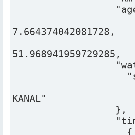
                  "agency": "RHEINE",

                  
7.664374042081728,

                 
51.968941959729285,

                  "water": {

                    "shortname": "DEK",

                    "longname": "DORTMUND-E
KANAL"

                  },

                  "timeseries": [

                    {
