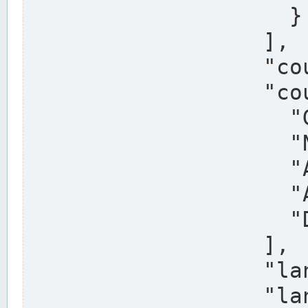
                    }

                  ],

                  "country": "Deutschland",

                  "country_alternatives": [

                    "Germany",

                    "Niemcy",

                    "Alemaña",

                    "Allemagne",

                    "Duitsland"

                  ],

                  "land": "Nordrhein-Westfalen",

                  "land_alternatives": [
