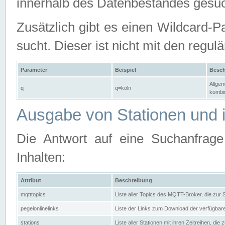
innerhalb des Datenbestandes gesuc
Zusätzlich gibt es einen Wildcard-P
sucht. Dieser ist nicht mit den reg
Parameter
Beispiel
Besch
Allgem
q
q=köln
kombin
Ausgabe von Stationen und i
Die Antwort auf eine Suchanfrag
Inhalten:
Attribut
Beschreibung
mqtttopics
Liste aller Topics des MQTT-Broker, die zur
pegelonlinelinks
Liste der Links zum Download der verfügba
stations
Liste aller Stationen mit ihren Zeitreihen, di