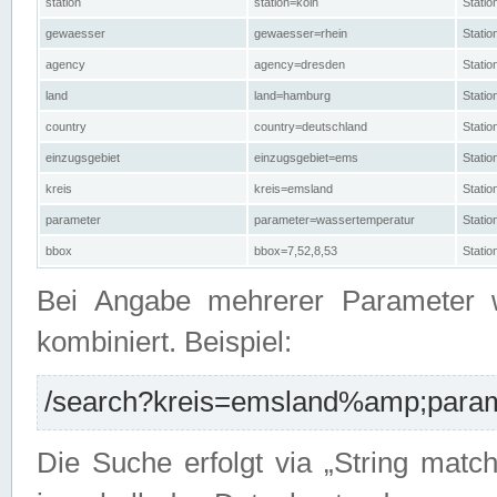
station
station=köln
Stati
gewaesser
gewaesser=rhein
Stati
agency
agency=dresden
Stati
land
land=hamburg
Stati
country
country=deutschland
Statio
einzugsgebiet
einzugsgebiet=ems
Stati
kreis
kreis=emsland
Stati
parameter
parameter=wassertemperatur
Stati
bbox
bbox=7,52,8,53
Statio
Bei Angabe mehrerer Parameter 
kombiniert. Beispiel:
/search?kreis=emsland%amp;parame
Die Suche erfolgt via „String matc