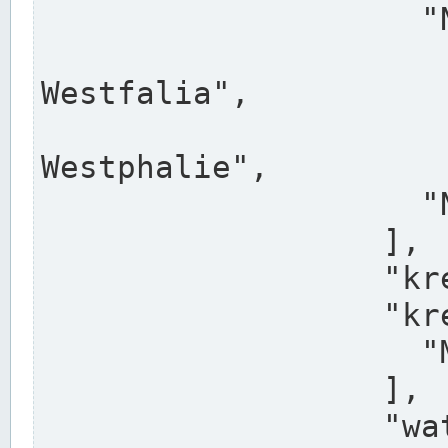
                    "North Rhine-Westphalia",

                    "Nadreni
Westfalia",

                    "Rhéna
Westphalie",

                    "Noordrijn-Westfalen"

                  ],

                  "kreis": "Münster",

                  "kreis_alternatives": [

                    "Munster"

                  ],

                  "water_alternatives": [
