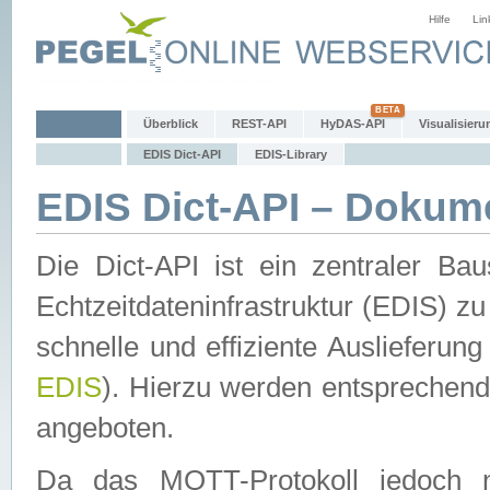
Hilfe
Lin
Überblick
REST-API
HyDAS-API
Visualisieru
EDIS Dict-API
EDIS-Library
EDIS Dict-API – Dokum
Die Dict-API ist ein zentraler 
Echtzeitdateninfrastruktur (EDIS) zu
schnelle und effiziente Auslieferun
EDIS
). Hierzu werden entspreche
angeboten.
Da das MQTT-Protokoll jedoch n