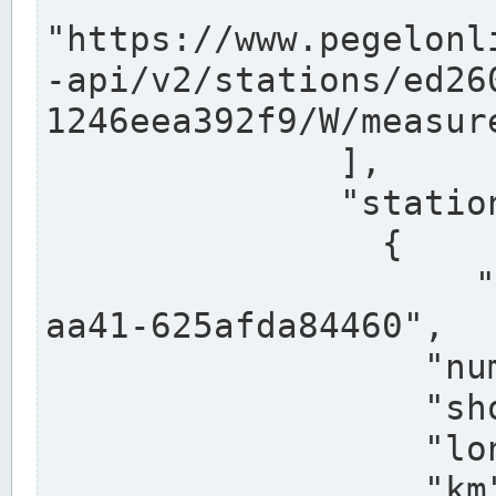
"https://www.pegelonl
-api/v2/stations/ed26
1246eea392f9/W/measure
              ],

              "stations": [

                {

                  "uuid": "ccd3e8f1-39e9-4e09-
aa41-625afda84460",

                  "number": "27800040",

                  "shortname": "MÜNSTER OW",

                  "longname": "MÜNSTER OW",

                  "km": 70.315,
