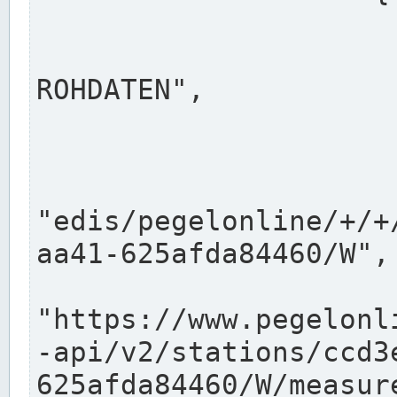
                      "shortname": "W"
                      "longname": "WASSER
ROHDATEN",

                      "unit": "m+NN",
                      "equidistance": 1
                    
"edis/pegelonline/+/+
aa41-625afda84460/W",

                      "pegel
"https://www.pegelonl
-api/v2/stations/ccd3
625afda84460/W/measure