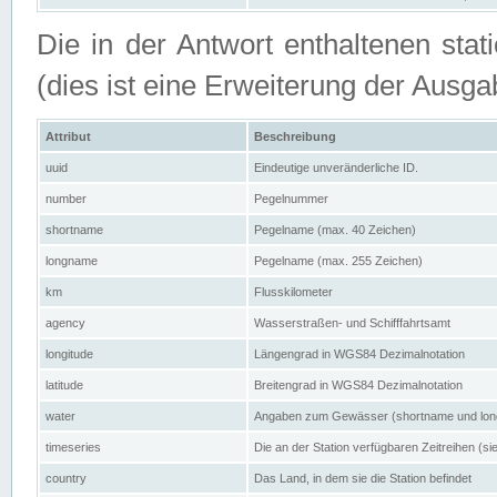
Die in der Antwort enthaltenen stat
(dies ist eine Erweiterung der Au
Attribut
Beschreibung
uuid
Eindeutige unveränderliche ID.
number
Pegelnummer
shortname
Pegelname (max. 40 Zeichen)
longname
Pegelname (max. 255 Zeichen)
km
Flusskilometer
agency
Wasserstraßen- und Schifffahrtsamt
longitude
Längengrad in WGS84 Dezimalnotation
latitude
Breitengrad in WGS84 Dezimalnotation
water
Angaben zum Gewässer (shortname und lo
timeseries
Die an der Station verfügbaren Zeitreihen (si
country
Das Land, in dem sie die Station befindet