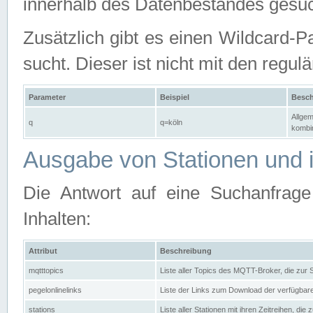
innerhalb des Datenbestandes gesuc
Zusätzlich gibt es einen Wildcard-P
sucht. Dieser ist nicht mit den reg
Parameter
Beispiel
Besch
Allgem
q
q=köln
kombin
Ausgabe von Stationen und i
Die Antwort auf eine Suchanfrag
Inhalten:
Attribut
Beschreibung
mqtttopics
Liste aller Topics des MQTT-Broker, die zur
pegelonlinelinks
Liste der Links zum Download der verfügba
stations
Liste aller Stationen mit ihren Zeitreihen, di