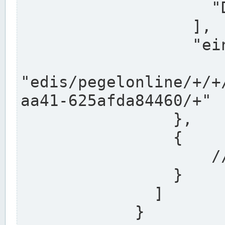
                    "DEK"

                  ],

                  "einzugsgebiet": "Ems",

                  
"edis/pegelonline/+/+
aa41-625afda84460/+"

                },

                {

                    // Weitere Stationen

                }

              ]

            }
