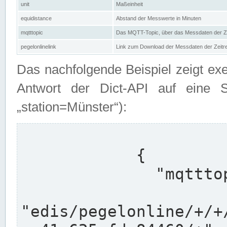
unit
Maßeinheit
equidistance
Abstand der Messwerte in Minuten
mqtttopic
Das MQTT-Topic, über das Messdaten der Ze
pegelonlinelink
Link zum Download der Messdaten der Zeit
Das nachfolgende Beispiel zeigt ex
Antwort der Dict-API auf eine 
„station=Münster“):
            {

              "mqtttopics": [

"edis/pegelonline/+/+