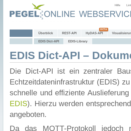
Hilfe
Lin
Überblick
REST-API
HyDAS-API
Visualisieru
EDIS Dict-API
EDIS-Library
EDIS Dict-API – Dokum
Die Dict-API ist ein zentraler 
Echtzeitdateninfrastruktur (EDIS) zu
schnelle und effiziente Auslieferun
EDIS
). Hierzu werden entspreche
angeboten.
Da das MQTT-Protokoll jedoch n