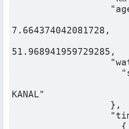
                  "agency": "RHEINE",

                  
7.664374042081728,

                 
51.968941959729285,

                  "water": {

                    "shortname": "DEK",

                    "longname": "DORTMUND-E
KANAL"

                  },

                  "timeseries": [

                    {
