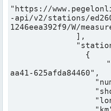
"https://www.pegelonl
-api/v2/stations/ed26
1246eea392f9/W/measure
              ],

              "stations": [

                {

                  "uuid": "ccd3e8f1-39e9-4e09-
aa41-625afda84460",

                  "number": "27800040",

                  "shortname": "MÜNSTER OW",

                  "longname": "MÜNSTER OW",

                  "km": 70.315,
