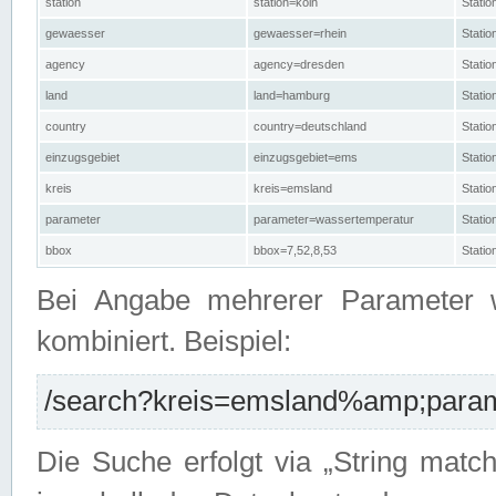
station
station=köln
Stati
gewaesser
gewaesser=rhein
Stati
agency
agency=dresden
Stati
land
land=hamburg
Stati
country
country=deutschland
Statio
einzugsgebiet
einzugsgebiet=ems
Stati
kreis
kreis=emsland
Stati
parameter
parameter=wassertemperatur
Stati
bbox
bbox=7,52,8,53
Statio
Bei Angabe mehrerer Parameter 
kombiniert. Beispiel:
/search?kreis=emsland%amp;parame
Die Suche erfolgt via „String matc