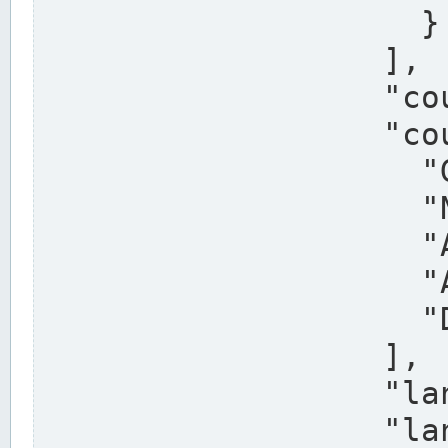
                    }

                  ],

                  "country": "Deutschland",

                  "country_alternatives": [

                    "Germany",

                    "Niemcy",

                    "Alemaña",

                    "Allemagne",

                    "Duitsland"

                  ],

                  "land": "Nordrhein-Westfalen",

                  "land_alternatives": [
