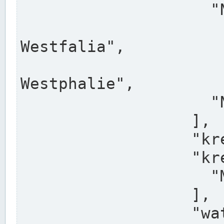
                    "North Rhine-Westphalia",

                    "Nadreni
Westfalia",

                    "Rhéna
Westphalie",

                    "Noordrijn-Westfalen"

                  ],

                  "kreis": "Münster",

                  "kreis_alternatives": [

                    "Munster"

                  ],

                  "water_alternatives": [
