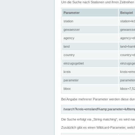
Um die Suche nach Stationen und ihren Zeitreihe
Parameter
Beispiel
station
station=kö
gewaesser
gewaesse
agency
agency=d
land
land=ham
country
country=d
einzugsgebiet
einzugsg
kreis
kreis=em
parameter
paramete
bbox
bbox=7,52
Bei Angabe mehrerer Parameter werden diese durc
/search?kreis=emsland%amp;parameter=lufttemp
Die Suche erfolgt via „String matching“, es wird
Zusätzlich gibt es einen Wildcard-Parameter, welc