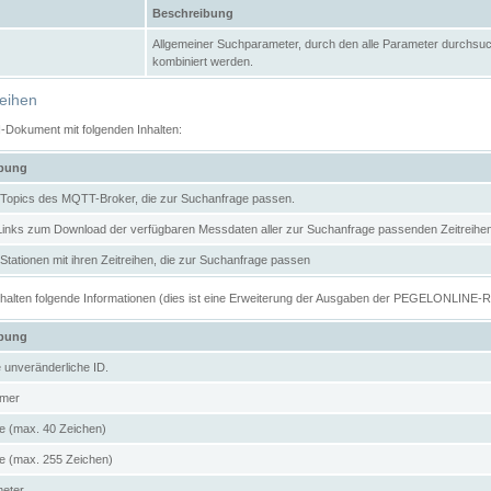
Beschreibung
Allgemeiner Suchparameter, durch den alle Parameter durchsuc
kombiniert werden.
reihen
N-Dokument mit folgenden Inhalten:
ibung
er Topics des MQTT-Broker, die zur Suchanfrage passen.
 Links zum Download der verfügbaren Messdaten aller zur Suchanfrage passenden Zeitrei
r Stationen mit ihren Zeitreihen, die zur Suchanfrage passen
enthalten folgende Informationen (dies ist eine Erweiterung der Ausgaben der PEGELONLINE-
ibung
e unveränderliche ID.
mer
 (max. 40 Zeichen)
 (max. 255 Zeichen)
meter