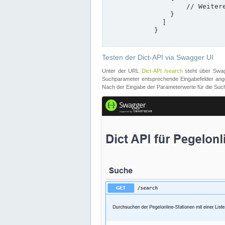
                    // Weitere Stationen

                }

              ]

            }

Testen der Dict-API via Swagger UI
Unter der URL
Dict-API /search
steht über Swagg
Suchparameter entsprechende Eingabefelder angeb
Nach der Eingabe der Parameterwerte für die Suche