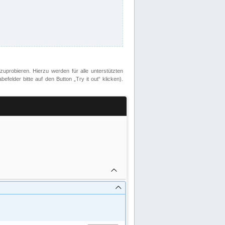
zuprobieren. Hierzu werden für alle unterstützten
lder bitte auf den Button „Try it out“ klicken).