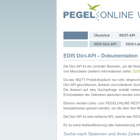
Überblick
REST-API
EDIS Dict-API
EDIS-Lib
EDIS Dict-API – Dokumentation
Die Dict-API ist ein zentraler Baustein, um die Nu
von Messdaten (weitere Informationen siehe:
EDI
Da das MQTT-Protokoll jedoch nur sehr eingeschr
Dict-API geschlossen. Anhand verschiedener Su
Die Antwort auf eine Suchanfrage enthält nebe
Echtzeitdaten der Zeitreihen abonniert werden kön
Ebenso werden Links zum PEGELONLINE-REST-
beispielsweise genutzt werden, um die über den M
Die Dict-API ist eine einfache API, welche das RE
Es ist keine Authentifizierung oder Autorisierung er
Suche nach Stationen und ihren Zeitre