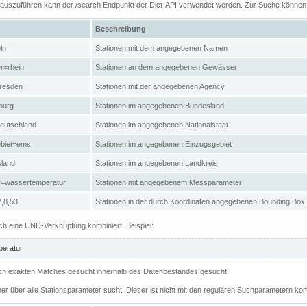
n auszuführen kann der /search Endpunkt der Dict-API verwendet werden. Zur Suche könne
Beschreibung
ln
Stationen mit dem angegebenen Namen
r=rhein
Stationen an dem angegebenen Gewässer
resden
Stationen mit der angegebenen Agency
burg
Stationen im angegebenen Bundesland
eutschland
Stationen im angegebenen Nationalstaat
ebiet=ems
Stationen im angegebenen Einzugsgebiet
sland
Stationen im angegebenen Landkreis
r=wassertemperatur
Stationen mit angegebenem Messparameter
,8,53
Stationen in der durch Koordinaten angegebenen Bounding Box
h eine UND-Verknüpfung kombiniert. Beispiel:
eratur
 nach exakten Matches gesucht innerhalb des Datenbestandes gesucht.
her über alle Stationsparameter sucht. Dieser ist nicht mit den regulären Suchparametern kom