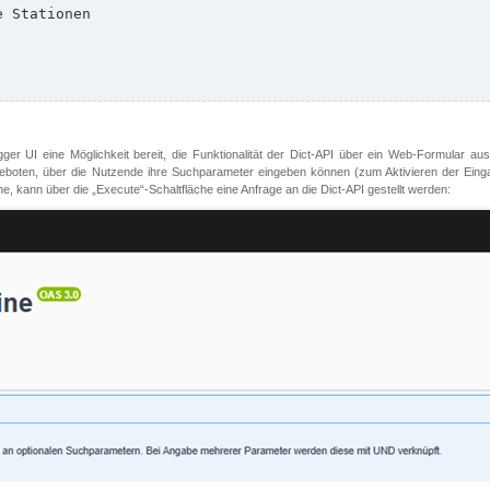
er UI eine Möglichkeit bereit, die Funktionalität der Dict-API über ein Web-Formular aus
oten, über die Nutzende ihre Suchparameter eingeben können (zum Aktivieren der Eingabefe
, kann über die „Execute“-Schaltfläche eine Anfrage an die Dict-API gestellt werden: