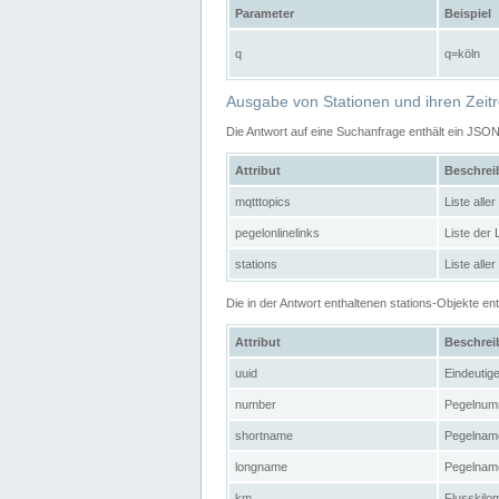
Parameter
Beispiel
q
q=köln
Ausgabe von Stationen und ihren Zeit
Die Antwort auf eine Suchanfrage enthält ein JSO
Attribut
Beschre
mqtttopics
Liste all
pegelonlinelinks
Liste der
stations
Liste alle
Die in der Antwort enthaltenen stations-Objekte 
Attribut
Beschre
uuid
Eindeutig
number
Pegelnum
shortname
Pegelname
longname
Pegelname
km
Flusskilo