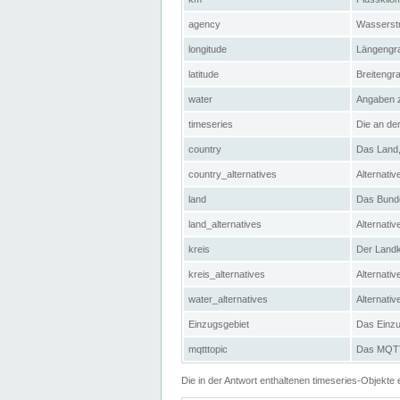
agency
Wasserstr
longitude
Längengra
latitude
Breitengr
water
Angaben 
timeseries
Die an der
country
Das Land, 
country_alternatives
Alternativ
land
Das Bundes
land_alternatives
Alternativ
kreis
Der Landkr
kreis_alternatives
Alternativ
water_alternatives
Alternati
Einzugsgebiet
Das Einzug
mqtttopic
Das MQTT-
Die in der Antwort enthaltenen timeseries-Objekt