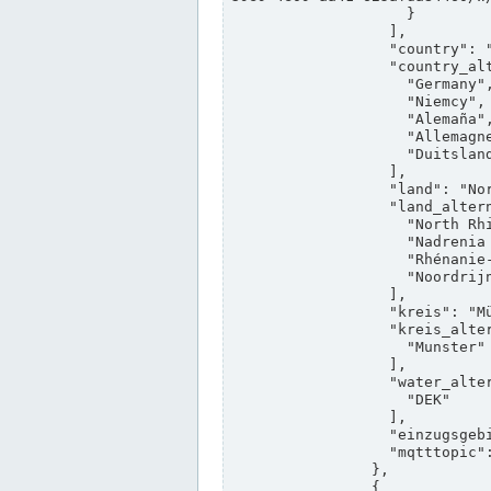
                    }

                  ],

                  "country": "Deutschland",

                  "country_alternatives": [

                    "Germany",

                    "Niemcy",

                    "Alemaña",

                    "Allemagne",

                    "Duitsland"

                  ],

                  "land": "Nordrhein-Westfalen",

                  "land_alternatives": [

                    "North Rhine-Westphalia",

                    "Nadrenia Północna-Westfalia",

                    "Rhénanie-du-Nord-Westphalie",

                    "Noordrijn-Westfalen"

                  ],

                  "kreis": "Münster",

                  "kreis_alternatives": [

                    "Munster"

                  ],

                  "water_alternatives": [

                    "DEK"

                  ],

                  "einzugsgebiet": "Ems",

                  "mqtttopic": "edis/pegelonline/+/+/+/+/ccd3e8f1-39e9-4e09-aa41-625afda84460/+"

                },

                {
