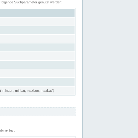
n folgende Suchparameter genutzt werden:
 (`minLon, minLat, maxLon, maxLat`)
binierbar: