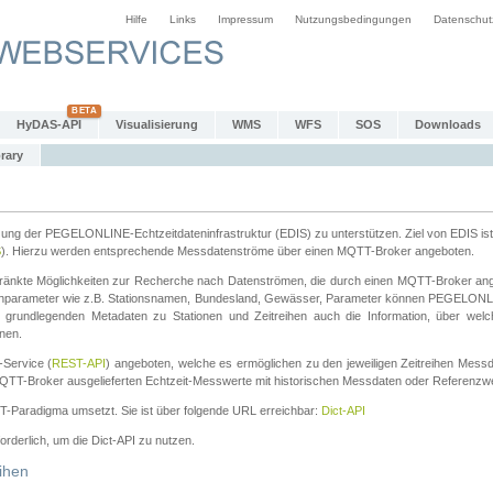
Hilfe
Links
Impressum
Nutzungsbedingungen
Datenschut
HyDAS-API
Visualisierung
WMS
WFS
SOS
Downloads
rary
tzung der PEGELONLINE-Echtzeitdateninfrastruktur (EDIS) zu unterstützen. Ziel von EDIS ist 
S
). Hierzu werden entsprechende Messdatenströme über einen MQTT-Broker angeboten.
änkte Möglichkeiten zur Recherche nach Datenströmen, die durch einen MQTT-Broker ange
chparameter wie z.B. Stationsnamen, Bundesland, Gewässer, Parameter können PEGELONL
n grundlegenden Metadaten zu Stationen und Zeitreihen auch die Information, über wel
nen.
Service (
REST-API
) angeboten, welche es ermöglichen zu den jeweiligen Zeitreihen Mess
QTT-Broker ausgelieferten Echtzeit-Messwerte mit historischen Messdaten oder Referenzwer
ST-Paradigma umsetzt. Sie ist über folgende URL erreichbar:
Dict-API
forderlich, um die Dict-API zu nutzen.
ihen