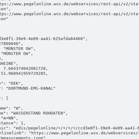
on",

on"

measurements.json"
