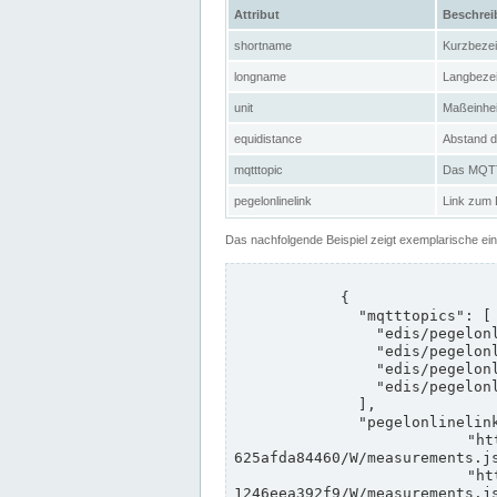
Attribut
Beschre
shortname
Kurzbeze
longname
Langbeze
unit
Maßeinhei
equidistance
Abstand d
mqtttopic
Das MQTT-
pegelonlinelink
Link zum
Das nachfolgende Beispiel zeigt exemplarische ei
            {

              "mqtttopics": [

                "edis/pegelonline/+/+/+/+/ccd3e8f1-39e9-4e09-aa41-625afda84460/+",

                "edis/pegelonline/+/+/+/+/ed260406-bdd6-42ef-bf2a-1246eea392f9/+",

                "edis/pegelonline/+/+/+/+/ccd3e8f1-39e9-4e09-aa41-625afda84460/+",

                "edis/pegelonline/+/+/+/+/ed260406-bdd6-42ef-bf2a-1246eea392f9/+"

              ],

              "pegelonlinelinks": [

                "https://www.pegelonline.wsv.de/webservices/rest-api/v2/stations/ccd3e8f1-39e9-4e09-aa41-
625afda84460/W/measurements.js
                "https://www.pegelonline.wsv.de/webservices/rest-api/v2/stations/ed260406-bdd6-42ef-bf2a-
1246eea392f9/W/measurements.js