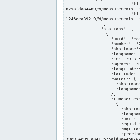
                "https://www.pegelonline.wsv.de/webservices/rest-api/v2/stations/ccd3e8f1-39e9-4e09-aa41-
625afda84460/W/measurements.js
                "https://www.pegelonline.wsv.de/webservices/rest-api/v2/stations/ed260406-bdd6-42ef-bf2a-
1246eea392f9/W/measurements.js
              ],

              "stations": [

                {

                  "uuid": "ccd3e8f1-39e9-4e09-aa41-625afda84460",

                  "number": "27800040",

                  "shortname": "MÜNSTER OW",

                  "longname": "MÜNSTER OW",

                  "km": 70.315,

                  "agency": "RHEINE",

                  "longitude": 7.664374042081728,

                  "latitude": 51.968941959729285,

                  "water": {

                    "shortname": "DEK",

                    "longname": "DORTMUND-EMS-KANAL"

                  },

                  "timeseries": [

                    {

                      "shortname": "W",

                      "longname": "WASSERSTAND ROHDATEN",

                      "unit": "m+NN",

                      "equidistance": 1,

                      "mqtttopic": "edis/pegelonline/+/+/+/+/ccd3e8f1-39e9-4e09-aa41-625afda84460/W",

                      "pegelonlinelink": "https://www.pegelonline.wsv.de/webservices/rest-api/v2/stations/ccd3e8f1-
39e9-4e09-aa41-625afda84460/W/