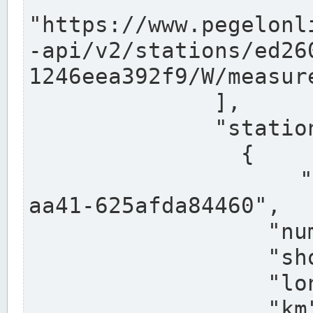
"https://www.pegelonl
-api/v2/stations/ed26
1246eea392f9/W/measure
              ],

              "stations": [

                {

                  "uuid": "ccd3e8f1-39e9-4e09-
aa41-625afda84460",

                  "number": "27800040",

                  "shortname": "MÜNSTER OW",

                  "longname": "MÜNSTER OW",

                  "km": 70.315,
