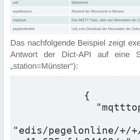
unit
Maßeinheit
equidistance
Abstand der Messwerte in Minuten
mqtttopic
Das MQTT-Topic, über das Messdaten der Ze
pegelonlinelink
Link zum Download der Messdaten der Zeit
Das nachfolgende Beispiel zeigt ex
Antwort der Dict-API auf eine 
„station=Münster“):
            {

              "mqtttopics": [

"edis/pegelonline/+/+