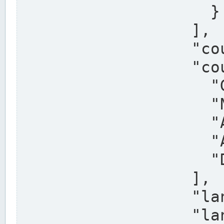
                    }

                  ],

                  "country": "Deutschland",

                  "country_alternatives": [

                    "Germany",

                    "Niemcy",

                    "Alemaña",

                    "Allemagne",

                    "Duitsland"

                  ],

                  "land": "Nordrhein-Westfalen",

                  "land_alternatives": [
