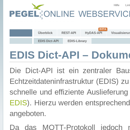
Hilfe
Lin
Überblick
REST-API
HyDAS-API
Visualisieru
EDIS Dict-API
EDIS-Library
EDIS Dict-API – Dokum
Die Dict-API ist ein zentraler 
Echtzeitdateninfrastruktur (EDIS) zu
schnelle und effiziente Auslieferun
EDIS
). Hierzu werden entspreche
angeboten.
Da das MQTT-Protokoll jedoch n