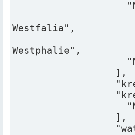
                    "North Rhine-Westphalia",

                    "Nadreni
Westfalia",

                    "Rhéna
Westphalie",

                    "Noordrijn-Westfalen"

                  ],

                  "kreis": "Münster",

                  "kreis_alternatives": [

                    "Munster"

                  ],

                  "water_alternatives": [
