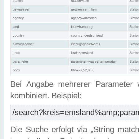
station
station=köln
Stati
gewaesser
gewaesser=rhein
Stati
agency
agency=dresden
Stati
land
land=hamburg
Stati
country
country=deutschland
Statio
einzugsgebiet
einzugsgebiet=ems
Stati
kreis
kreis=emsland
Stati
parameter
parameter=wassertemperatur
Stati
bbox
bbox=7,52,8,53
Statio
Bei Angabe mehrerer Parameter 
kombiniert. Beispiel:
/search?kreis=emsland%amp;parame
Die Suche erfolgt via „String matc