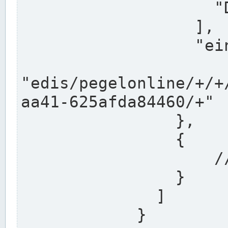
                    "DEK"

                  ],

                  "einzugsgebiet": "Ems",

                  
"edis/pegelonline/+/+
aa41-625afda84460/+"

                },

                {

                    // Weitere Stationen

                }

              ]

            }
