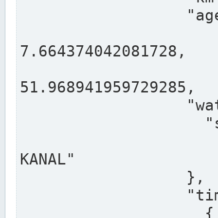
                  "agency": "RHEINE",

                  
7.664374042081728,

                 
51.968941959729285,

                  "water": {

                    "shortname": "DEK",

                    "longname": "DORTMUND-E
KANAL"

                  },

                  "timeseries": [

                    {
