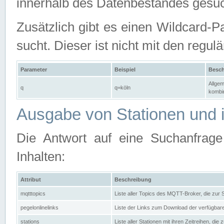
innerhalb des Datenbestandes gesuc
Zusätzlich gibt es einen Wildcard-P
sucht. Dieser ist nicht mit den reg
Parameter
Beispiel
Besch
Allgem
q
q=köln
kombin
Ausgabe von Stationen und i
Die Antwort auf eine Suchanfrag
Inhalten:
Attribut
Beschreibung
mqtttopics
Liste aller Topics des MQTT-Broker, die zur
pegelonlinelinks
Liste der Links zum Download der verfügba
stations
Liste aller Stationen mit ihren Zeitreihen, di