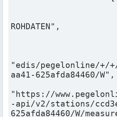
                      "shortname": "W"
                      "longname": "WASSER
ROHDATEN",

                      "unit": "m+NN",
                      "equidistance": 1
                    
"edis/pegelonline/+/+
aa41-625afda84460/W",

                      "pegel
"https://www.pegelonl
-api/v2/stations/ccd3
625afda84460/W/measure