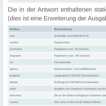
Die in der Antwort enthaltenen stat
(dies ist eine Erweiterung der Au
Attribut
Beschreibung
uuid
Eindeutige unveränderliche ID.
number
Pegelnummer
shortname
Pegelname (max. 40 Zeichen)
longname
Pegelname (max. 255 Zeichen)
km
Flusskilometer
agency
Wasserstraßen- und Schifffahrtsamt
longitude
Längengrad in WGS84 Dezimalnotation
latitude
Breitengrad in WGS84 Dezimalnotation
water
Angaben zum Gewässer (shortname und lo
timeseries
Die an der Station verfügbaren Zeitreihen (si
country
Das Land, in dem sie die Station befindet