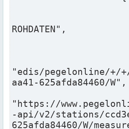
                      "shortname": "W"
                      "longname": "WASSER
ROHDATEN",

                      "unit": "m+NN",
                      "equidistance": 1
                    
"edis/pegelonline/+/+
aa41-625afda84460/W",

                      "pegel
"https://www.pegelonl
-api/v2/stations/ccd3
625afda84460/W/measure