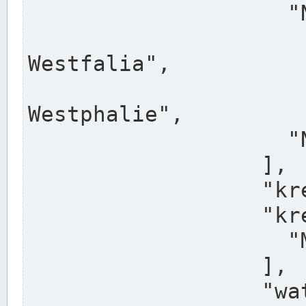
                    "North Rhine-Westphalia",

                    "Nadreni
Westfalia",

                    "Rhéna
Westphalie",

                    "Noordrijn-Westfalen"

                  ],

                  "kreis": "Münster",

                  "kreis_alternatives": [

                    "Munster"

                  ],

                  "water_alternatives": [
