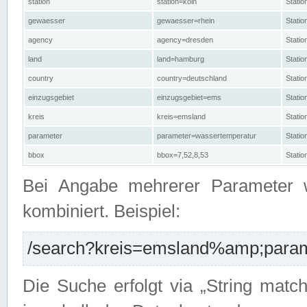
station
station=köln
Stati
gewaesser
gewaesser=rhein
Stati
agency
agency=dresden
Stati
land
land=hamburg
Stati
country
country=deutschland
Statio
einzugsgebiet
einzugsgebiet=ems
Stati
kreis
kreis=emsland
Stati
parameter
parameter=wassertemperatur
Stati
bbox
bbox=7,52,8,53
Statio
Bei Angabe mehrerer Parameter 
kombiniert. Beispiel:
/search?kreis=emsland%amp;parame
Die Suche erfolgt via „String matc