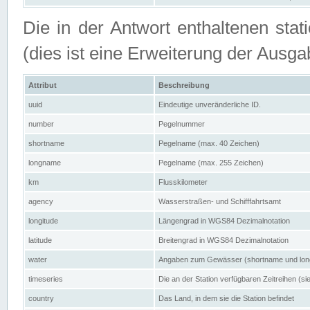
Die in der Antwort enthaltenen stat
(dies ist eine Erweiterung der Au
Attribut
Beschreibung
uuid
Eindeutige unveränderliche ID.
number
Pegelnummer
shortname
Pegelname (max. 40 Zeichen)
longname
Pegelname (max. 255 Zeichen)
km
Flusskilometer
agency
Wasserstraßen- und Schifffahrtsamt
longitude
Längengrad in WGS84 Dezimalnotation
latitude
Breitengrad in WGS84 Dezimalnotation
water
Angaben zum Gewässer (shortname und lo
timeseries
Die an der Station verfügbaren Zeitreihen (si
country
Das Land, in dem sie die Station befindet