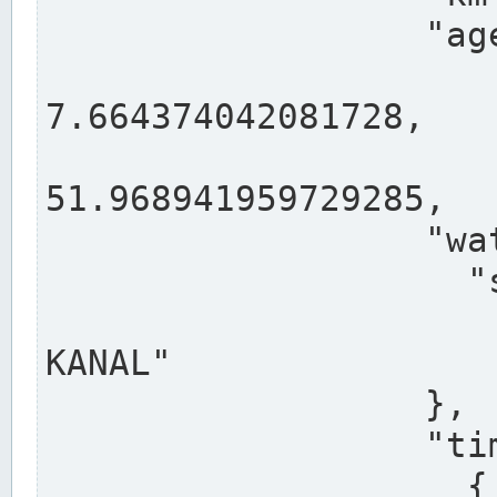
                  "agency": "RHEINE",

                  
7.664374042081728,

                 
51.968941959729285,

                  "water": {

                    "shortname": "DEK",

                    "longname": "DORTMUND-E
KANAL"

                  },

                  "timeseries": [

                    {
