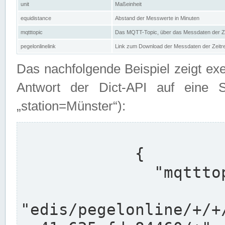
unit
Maßeinheit
equidistance
Abstand der Messwerte in Minuten
mqtttopic
Das MQTT-Topic, über das Messdaten der Ze
pegelonlinelink
Link zum Download der Messdaten der Zeit
Das nachfolgende Beispiel zeigt ex
Antwort der Dict-API auf eine 
„station=Münster“):
            {

              "mqtttopics": [

"edis/pegelonline/+/+