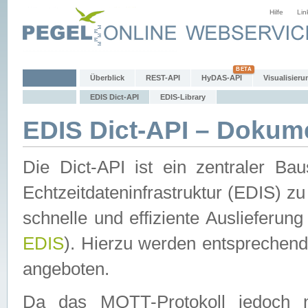
Hilfe
Lin
Überblick
REST-API
HyDAS-API
Visualisieru
EDIS Dict-API
EDIS-Library
EDIS Dict-API – Dokum
Die Dict-API ist ein zentraler 
Echtzeitdateninfrastruktur (EDIS) zu
schnelle und effiziente Auslieferun
EDIS
). Hierzu werden entspreche
angeboten.
Da das MQTT-Protokoll jedoch n