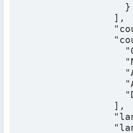
                    }

                  ],

                  "country": "Deutschland",

                  "country_alternatives": [

                    "Germany",

                    "Niemcy",

                    "Alemaña",

                    "Allemagne",

                    "Duitsland"

                  ],

                  "land": "Nordrhein-Westfalen",

                  "land_alternatives": [
