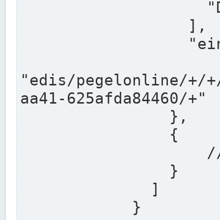
                    "DEK"

                  ],

                  "einzugsgebiet": "Ems",

                  
"edis/pegelonline/+/+
aa41-625afda84460/+"

                },

                {

                    // Weitere Stationen

                }

              ]

            }
