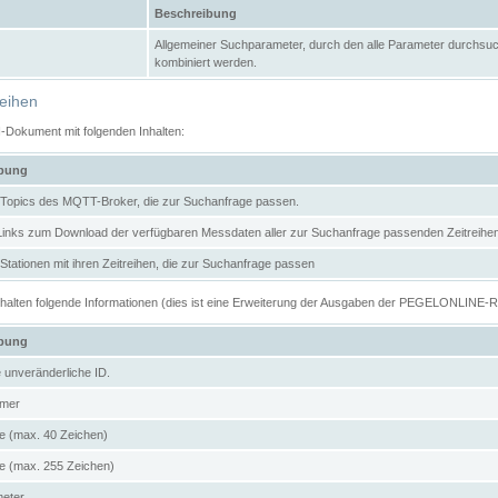
Beschreibung
Allgemeiner Suchparameter, durch den alle Parameter durchsuc
kombiniert werden.
reihen
N-Dokument mit folgenden Inhalten:
ibung
er Topics des MQTT-Broker, die zur Suchanfrage passen.
 Links zum Download der verfügbaren Messdaten aller zur Suchanfrage passenden Zeitrei
r Stationen mit ihren Zeitreihen, die zur Suchanfrage passen
enthalten folgende Informationen (dies ist eine Erweiterung der Ausgaben der PEGELONLINE-
ibung
e unveränderliche ID.
mer
 (max. 40 Zeichen)
 (max. 255 Zeichen)
meter