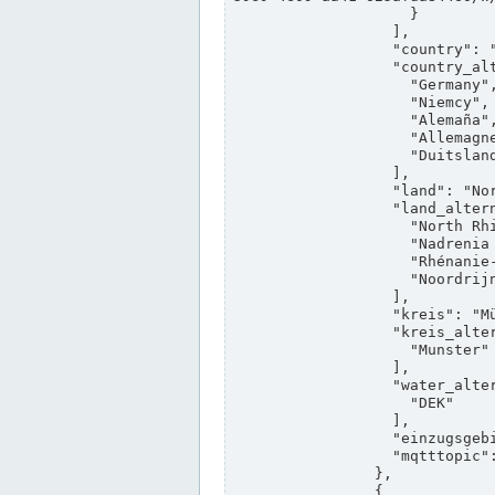
                    }

                  ],

                  "country": "Deutschland",

                  "country_alternatives": [

                    "Germany",

                    "Niemcy",

                    "Alemaña",

                    "Allemagne",

                    "Duitsland"

                  ],

                  "land": "Nordrhein-Westfalen",

                  "land_alternatives": [

                    "North Rhine-Westphalia",

                    "Nadrenia Północna-Westfalia",

                    "Rhénanie-du-Nord-Westphalie",

                    "Noordrijn-Westfalen"

                  ],

                  "kreis": "Münster",

                  "kreis_alternatives": [

                    "Munster"

                  ],

                  "water_alternatives": [

                    "DEK"

                  ],

                  "einzugsgebiet": "Ems",

                  "mqtttopic": "edis/pegelonline/+/+/+/+/ccd3e8f1-39e9-4e09-aa41-625afda84460/+"

                },

                {
