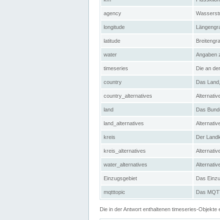
agency
Wasserstr
longitude
Längengra
latitude
Breitengr
water
Angaben 
timeseries
Die an der
country
Das Land, 
country_alternatives
Alternativ
land
Das Bundes
land_alternatives
Alternativ
kreis
Der Landkr
kreis_alternatives
Alternativ
water_alternatives
Alternati
Einzugsgebiet
Das Einzug
mqtttopic
Das MQTT-
Die in der Antwort enthaltenen timeseries-Objekt