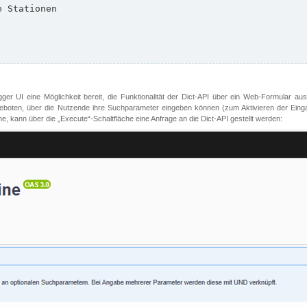
er UI eine Möglichkeit bereit, die Funktionalität der Dict-API über ein Web-Formular aus
oten, über die Nutzende ihre Suchparameter eingeben können (zum Aktivieren der Eingabefe
, kann über die „Execute“-Schaltfläche eine Anfrage an die Dict-API gestellt werden: