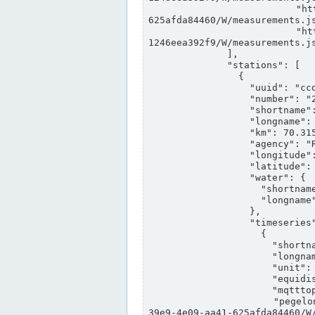
                "https://www.pegelonline.wsv.de/webservices/rest-api/v2/stations/ccd3e8f1-39e9-4e09-aa41-
625afda84460/W/measurements.js
                "https://www.pegelonline.wsv.de/webservices/rest-api/v2/stations/ed260406-bdd6-42ef-bf2a-
1246eea392f9/W/measurements.js
              ],

              "stations": [

                {

                  "uuid": "ccd3e8f1-39e9-4e09-aa41-625afda84460",

                  "number": "27800040",

                  "shortname": "MÜNSTER OW",

                  "longname": "MÜNSTER OW",

                  "km": 70.315,

                  "agency": "RHEINE",

                  "longitude": 7.664374042081728,

                  "latitude": 51.968941959729285,

                  "water": {

                    "shortname": "DEK",

                    "longname": "DORTMUND-EMS-KANAL"

                  },

                  "timeseries": [

                    {

                      "shortname": "W",

                      "longname": "WASSERSTAND ROHDATEN",

                      "unit": "m+NN",

                      "equidistance": 1,

                      "mqtttopic": "edis/pegelonline/+/+/+/+/ccd3e8f1-39e9-4e09-aa41-625afda84460/W",

                      "pegelonlinelink": "https://www.pegelonline.wsv.de/webservices/rest-api/v2/stations/ccd3e8f1-
39e9-4e09-aa41-625afda84460/W/