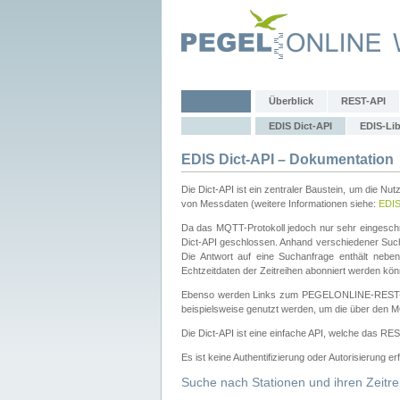
Überblick
REST-API
EDIS Dict-API
EDIS-Lib
EDIS Dict-API – Dokumentation
Die Dict-API ist ein zentraler Baustein, um die Nu
von Messdaten (weitere Informationen siehe:
EDI
Da das MQTT-Protokoll jedoch nur sehr eingeschr
Dict-API geschlossen. Anhand verschiedener Su
Die Antwort auf eine Suchanfrage enthält nebe
Echtzeitdaten der Zeitreihen abonniert werden kön
Ebenso werden Links zum PEGELONLINE-REST-
beispielsweise genutzt werden, um die über den M
Die Dict-API ist eine einfache API, welche das RE
Es ist keine Authentifizierung oder Autorisierung er
Suche nach Stationen und ihren Zeitre