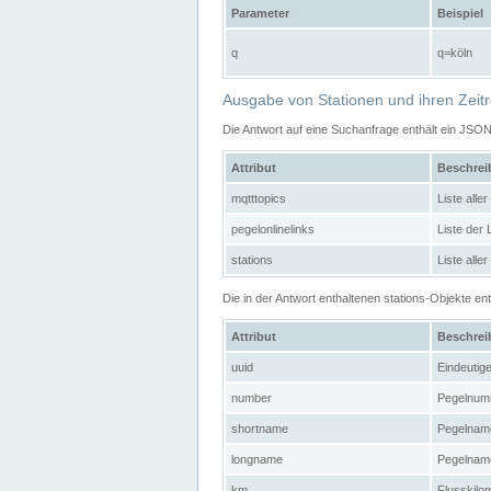
Parameter
Beispiel
q
q=köln
Ausgabe von Stationen und ihren Zeit
Die Antwort auf eine Suchanfrage enthält ein JSO
Attribut
Beschre
mqtttopics
Liste all
pegelonlinelinks
Liste der
stations
Liste alle
Die in der Antwort enthaltenen stations-Objekte 
Attribut
Beschre
uuid
Eindeutig
number
Pegelnum
shortname
Pegelname
longname
Pegelname
km
Flusskilo