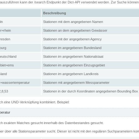
n auszuführen kann der /search Endpunkt der Dict-API verwendet werden. Zur Suche könne
Beschreibung
ln
Stationen mit dem angegebenen Namen
r=rhein
Stationen an dem angegebenen Gewässer
resden
Stationen mit der angegebenen Agency
burg
Stationen im angegebenen Bundesland
eutschland
Stationen im angegebenen Nationalstaat
ebiet=ems
Stationen im angegebenen Einzugsgebiet
sland
Stationen im angegebenen Landkreis
r=wassertemperatur
Stationen mit angegebenem Messparameter
,8,53
Stationen in der durch Koordinaten angegebenen Bounding Box
h eine UND-Verknüpfung kombiniert. Beispiel:
eratur
 nach exakten Matches gesucht innerhalb des Datenbestandes gesucht.
her über alle Stationsparameter sucht. Dieser ist nicht mit den regulären Suchparametern kom