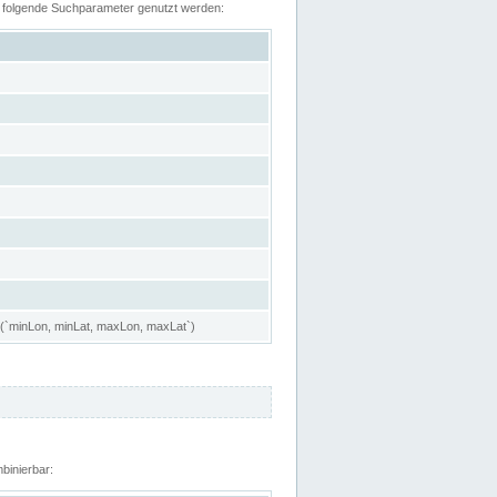
n folgende Suchparameter genutzt werden:
 (`minLon, minLat, maxLon, maxLat`)
binierbar: