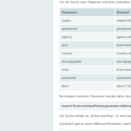
Um die Suche nach Stationen und ihren Zeitreihe
Parameter
Beispiel
station
station=kö
gewaesser
gewaesse
agency
agency=d
land
land=ham
country
country=d
einzugsgebiet
einzugsg
kreis
kreis=em
parameter
paramete
bbox
bbox=7,52
Bei Angabe mehrerer Parameter werden diese durc
/search?kreis=emsland%amp;parameter=lufttemp
Die Suche erfolgt via „String matching“, es wird
Zusätzlich gibt es einen Wildcard-Parameter, welc