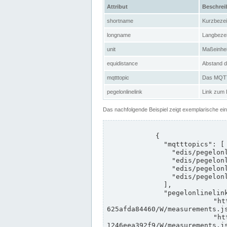
Attribut
Beschre
shortname
Kurzbeze
longname
Langbeze
unit
Maßeinhei
equidistance
Abstand d
mqtttopic
Das MQTT-
pegelonlinelink
Link zum
Das nachfolgende Beispiel zeigt exemplarische ei
            {

              "mqtttopics": [

                "edis/pegelonline/+/+/+/+/ccd3e8f1-39e9-4e09-aa41-625afda84460/+",

                "edis/pegelonline/+/+/+/+/ed260406-bdd6-42ef-bf2a-1246eea392f9/+",

                "edis/pegelonline/+/+/+/+/ccd3e8f1-39e9-4e09-aa41-625afda84460/+",

                "edis/pegelonline/+/+/+/+/ed260406-bdd6-42ef-bf2a-1246eea392f9/+"

              ],

              "pegelonlinelinks": [

                "https://www.pegelonline.wsv.de/webservices/rest-api/v2/stations/ccd3e8f1-39e9-4e09-aa41-
625afda84460/W/measurements.js
                "https://www.pegelonline.wsv.de/webservices/rest-api/v2/stations/ed260406-bdd6-42ef-bf2a-
1246eea392f9/W/measurements.js