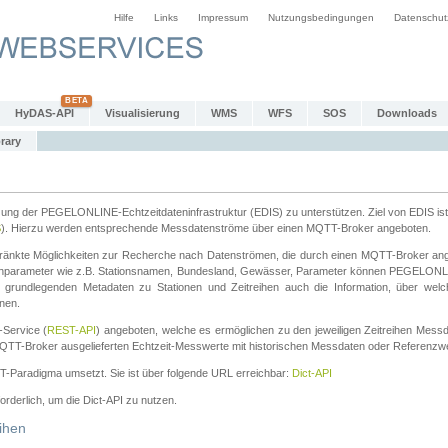
Hilfe
Links
Impressum
Nutzungsbedingungen
Datenschut
HyDAS-API
Visualisierung
WMS
WFS
SOS
Downloads
rary
tzung der PEGELONLINE-Echtzeitdateninfrastruktur (EDIS) zu unterstützen. Ziel von EDIS ist 
S
). Hierzu werden entsprechende Messdatenströme über einen MQTT-Broker angeboten.
änkte Möglichkeiten zur Recherche nach Datenströmen, die durch einen MQTT-Broker ange
chparameter wie z.B. Stationsnamen, Bundesland, Gewässer, Parameter können PEGELONL
n grundlegenden Metadaten zu Stationen und Zeitreihen auch die Information, über wel
nen.
Service (
REST-API
) angeboten, welche es ermöglichen zu den jeweiligen Zeitreihen Mess
QTT-Broker ausgelieferten Echtzeit-Messwerte mit historischen Messdaten oder Referenzwer
ST-Paradigma umsetzt. Sie ist über folgende URL erreichbar:
Dict-API
forderlich, um die Dict-API zu nutzen.
ihen