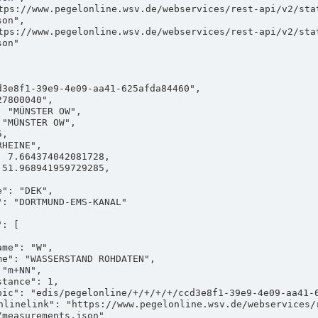
on",

on"

measurements.json"
