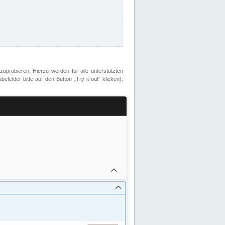
zuprobieren. Hierzu werden für alle unterstützten
lder bitte auf den Button „Try it out“ klicken).