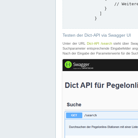
                    // Weitere Stationen

                }

              ]

            }

Testen der Dict-API via Swagger UI
Unter der URL
Dict-API /search
steht über Swagg
Suchparameter entsprechende Eingabefelder angeb
Nach der Eingabe der Parameterwerte für die Suche