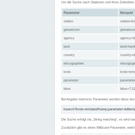
Um die Suche nach Stationen und ihren Zeitreihe
Parameter
Beispiel
station
station=kö
gewaesser
gewaesse
agency
agency=d
land
land=ham
country
country=d
einzugsgebiet
einzugsg
kreis
kreis=em
parameter
paramete
bbox
bbox=7,52
Bei Angabe mehrerer Parameter werden diese durc
/search?kreis=emsland%amp;parameter=lufttemp
Die Suche erfolgt via „String matching“, es wird
Zusätzlich gibt es einen Wildcard-Parameter, welc