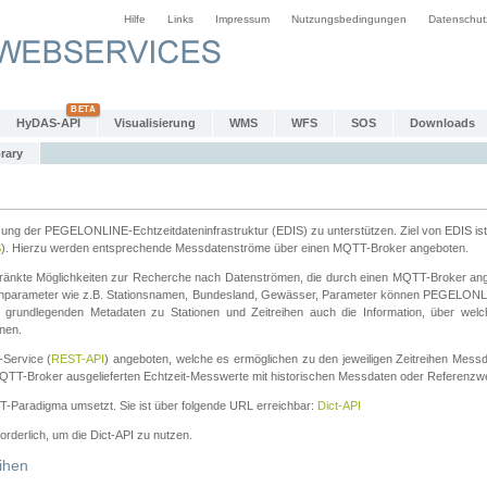
Hilfe
Links
Impressum
Nutzungsbedingungen
Datenschut
HyDAS-API
Visualisierung
WMS
WFS
SOS
Downloads
rary
tzung der PEGELONLINE-Echtzeitdateninfrastruktur (EDIS) zu unterstützen. Ziel von EDIS ist 
S
). Hierzu werden entsprechende Messdatenströme über einen MQTT-Broker angeboten.
änkte Möglichkeiten zur Recherche nach Datenströmen, die durch einen MQTT-Broker ange
chparameter wie z.B. Stationsnamen, Bundesland, Gewässer, Parameter können PEGELONL
n grundlegenden Metadaten zu Stationen und Zeitreihen auch die Information, über wel
nen.
Service (
REST-API
) angeboten, welche es ermöglichen zu den jeweiligen Zeitreihen Mess
QTT-Broker ausgelieferten Echtzeit-Messwerte mit historischen Messdaten oder Referenzwer
ST-Paradigma umsetzt. Sie ist über folgende URL erreichbar:
Dict-API
forderlich, um die Dict-API zu nutzen.
ihen