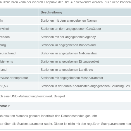
n auszuführen kann der /search Endpunkt der Dict-API verwendet werden. Zur Suche könne
Beschreibung
ln
Stationen mit dem angegebenen Namen
r=rhein
Stationen an dem angegebenen Gewässer
resden
Stationen mit der angegebenen Agency
burg
Stationen im angegebenen Bundesland
eutschland
Stationen im angegebenen Nationalstaat
ebiet=ems
Stationen im angegebenen Einzugsgebiet
sland
Stationen im angegebenen Landkreis
r=wassertemperatur
Stationen mit angegebenem Messparameter
,8,53
Stationen in der durch Koordinaten angegebenen Bounding Box
h eine UND-Verknüpfung kombiniert. Beispiel:
eratur
 nach exakten Matches gesucht innerhalb des Datenbestandes gesucht.
her über alle Stationsparameter sucht. Dieser ist nicht mit den regulären Suchparametern kom