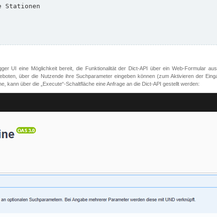
er UI eine Möglichkeit bereit, die Funktionalität der Dict-API über ein Web-Formular aus
oten, über die Nutzende ihre Suchparameter eingeben können (zum Aktivieren der Eingabefe
, kann über die „Execute“-Schaltfläche eine Anfrage an die Dict-API gestellt werden: