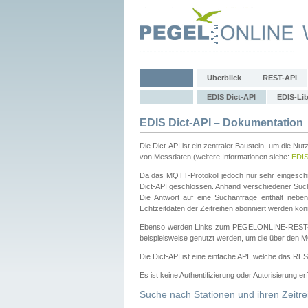
Überblick
REST-API
EDIS Dict-API
EDIS-Lib
EDIS Dict-API – Dokumentation
Die Dict-API ist ein zentraler Baustein, um die Nu
von Messdaten (weitere Informationen siehe:
EDI
Da das MQTT-Protokoll jedoch nur sehr eingeschr
Dict-API geschlossen. Anhand verschiedener Su
Die Antwort auf eine Suchanfrage enthält nebe
Echtzeitdaten der Zeitreihen abonniert werden kön
Ebenso werden Links zum PEGELONLINE-REST-
beispielsweise genutzt werden, um die über den M
Die Dict-API ist eine einfache API, welche das RE
Es ist keine Authentifizierung oder Autorisierung er
Suche nach Stationen und ihren Zeitre