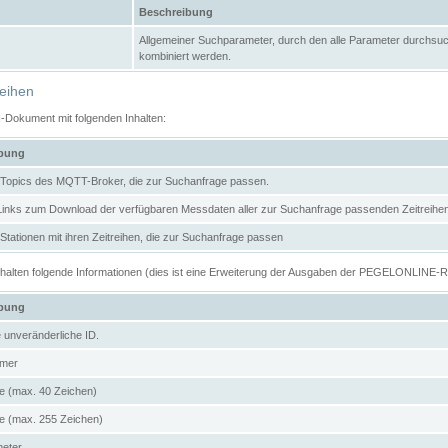
Beschreibung
Allgemeiner Suchparameter, durch den alle Parameter durchsuc
kombiniert werden.
reihen
N-Dokument mit folgenden Inhalten:
ibung
er Topics des MQTT-Broker, die zur Suchanfrage passen.
 Links zum Download der verfügbaren Messdaten aller zur Suchanfrage passenden Zeitrei
r Stationen mit ihren Zeitreihen, die zur Suchanfrage passen
enthalten folgende Informationen (dies ist eine Erweiterung der Ausgaben der PEGELONLINE-
ibung
e unveränderliche ID.
mer
 (max. 40 Zeichen)
 (max. 255 Zeichen)
meter