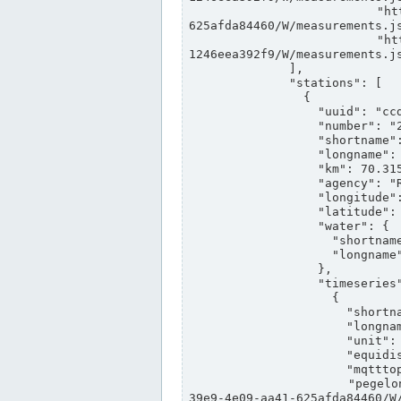
                "https://www.pegelonline.wsv.de/webservices/rest-api/v2/stations/ccd3e8f1-39e9-4e09-aa41-
625afda84460/W/measurements.js
                "https://www.pegelonline.wsv.de/webservices/rest-api/v2/stations/ed260406-bdd6-42ef-bf2a-
1246eea392f9/W/measurements.js
              ],

              "stations": [

                {

                  "uuid": "ccd3e8f1-39e9-4e09-aa41-625afda84460",

                  "number": "27800040",

                  "shortname": "MÜNSTER OW",

                  "longname": "MÜNSTER OW",

                  "km": 70.315,

                  "agency": "RHEINE",

                  "longitude": 7.664374042081728,

                  "latitude": 51.968941959729285,

                  "water": {

                    "shortname": "DEK",

                    "longname": "DORTMUND-EMS-KANAL"

                  },

                  "timeseries": [

                    {

                      "shortname": "W",

                      "longname": "WASSERSTAND ROHDATEN",

                      "unit": "m+NN",

                      "equidistance": 1,

                      "mqtttopic": "edis/pegelonline/+/+/+/+/ccd3e8f1-39e9-4e09-aa41-625afda84460/W",

                      "pegelonlinelink": "https://www.pegelonline.wsv.de/webservices/rest-api/v2/stations/ccd3e8f1-
39e9-4e09-aa41-625afda84460/W/