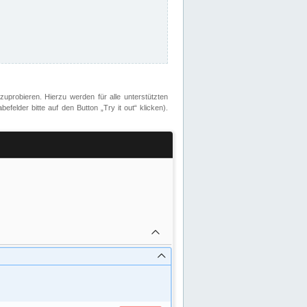
zuprobieren. Hierzu werden für alle unterstützten
lder bitte auf den Button „Try it out“ klicken).