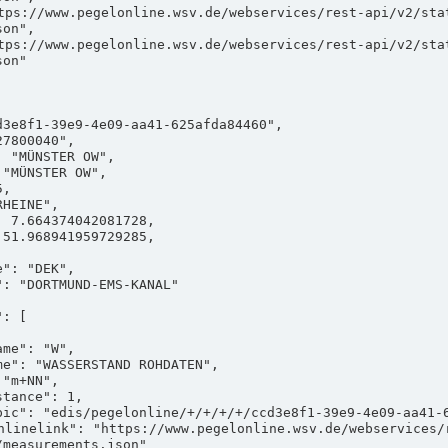
on",

on"

measurements.json"
