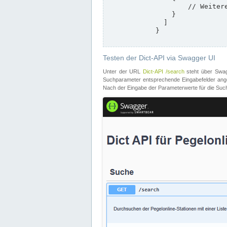
                    // Weitere Stationen

                }

              ]

            }

Testen der Dict-API via Swagger UI
Unter der URL
Dict-API /search
steht über Swagg
Suchparameter entsprechende Eingabefelder angeb
Nach der Eingabe der Parameterwerte für die Suche