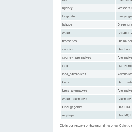
agency
Wasserstr
longitude
Längengra
latitude
Breitengr
water
Angaben 
timeseries
Die an der
country
Das Land, 
country_alternatives
Alternativ
land
Das Bundes
land_alternatives
Alternativ
kreis
Der Landkr
kreis_alternatives
Alternativ
water_alternatives
Alternati
Einzugsgebiet
Das Einzug
mqtttopic
Das MQTT-
Die in der Antwort enthaltenen timeseries-Objekt