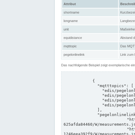
Attribut
Beschre
shortname
Kurzbeze
longname
Langbeze
unit
Maßeinhei
equidistance
Abstand d
mqtttopic
Das MQTT-
pegelonlinelink
Link zum
Das nachfolgende Beispiel zeigt exemplarische ei
            {

              "mqtttopics": [

                "edis/pegelonline/+/+/+/+/ccd3e8f1-39e9-4e09-aa41-625afda84460/+",

                "edis/pegelonline/+/+/+/+/ed260406-bdd6-42ef-bf2a-1246eea392f9/+",

                "edis/pegelonline/+/+/+/+/ccd3e8f1-39e9-4e09-aa41-625afda84460/+",

                "edis/pegelonline/+/+/+/+/ed260406-bdd6-42ef-bf2a-1246eea392f9/+"

              ],

              "pegelonlinelinks": [

                "https://www.pegelonline.wsv.de/webservices/rest-api/v2/stations/ccd3e8f1-39e9-4e09-aa41-
625afda84460/W/measurements.js
                "https://www.pegelonline.wsv.de/webservices/rest-api/v2/stations/ed260406-bdd6-42ef-bf2a-
1246eea392f9/W/measurements.js