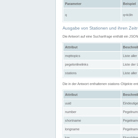
Parameter
Beispiel
q
q=köln
Ausgabe von Stationen und ihren Zeit
Die Antwort auf eine Suchanfrage enthält ein JSO
Attribut
Beschre
mqtttopics
Liste all
pegelonlinelinks
Liste der
stations
Liste alle
Die in der Antwort enthaltenen stations-Objekte 
Attribut
Beschre
uuid
Eindeutig
number
Pegelnum
shortname
Pegelname
longname
Pegelname
km
Flusskilo