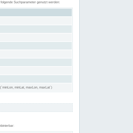
n folgende Suchparameter genutzt werden:
 (`minLon, minLat, maxLon, maxLat`)
binierbar: