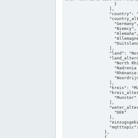
                    }

                  ],

                  "country": "Deutschland",

                  "country_alternatives": [

                    "Germany",

                    "Niemcy",

                    "Alemaña",

                    "Allemagne",

                    "Duitsland"

                  ],

                  "land": "Nordrhein-Westfalen",

                  "land_alternatives": [

                    "North Rhine-Westphalia",

                    "Nadrenia Północna-Westfalia",

                    "Rhénanie-du-Nord-Westphalie",

                    "Noordrijn-Westfalen"

                  ],

                  "kreis": "Münster",

                  "kreis_alternatives": [

                    "Munster"

                  ],

                  "water_alternatives": [

                    "DEK"

                  ],

                  "einzugsgebiet": "Ems",

                  "mqtttopic": "edis/pegelonline/+/+/+/+/ccd3e8f1-39e9-4e09-aa41-625afda84460/+"

                },

                {
