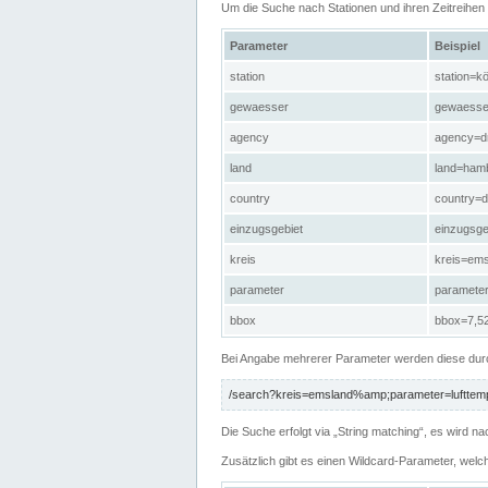
Um die Suche nach Stationen und ihren Zeitreihe
Parameter
Beispiel
station
station=kö
gewaesser
gewaesse
agency
agency=d
land
land=ham
country
country=d
einzugsgebiet
einzugsg
kreis
kreis=em
parameter
paramete
bbox
bbox=7,52
Bei Angabe mehrerer Parameter werden diese durc
/search?kreis=emsland%amp;parameter=lufttemp
Die Suche erfolgt via „String matching“, es wird
Zusätzlich gibt es einen Wildcard-Parameter, welc