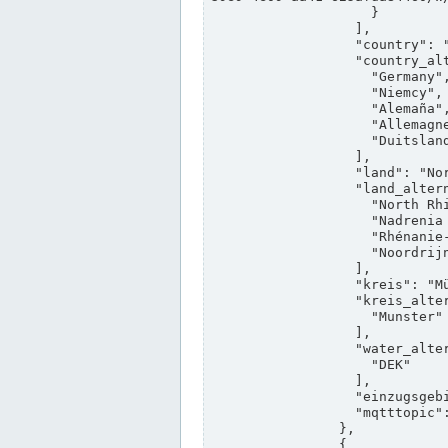
                    }

                  ],

                  "country": "Deutschland",

                  "country_alternatives": [

                    "Germany",

                    "Niemcy",

                    "Alemaña",

                    "Allemagne",

                    "Duitsland"

                  ],

                  "land": "Nordrhein-Westfalen",

                  "land_alternatives": [

                    "North Rhine-Westphalia",

                    "Nadrenia Północna-Westfalia",

                    "Rhénanie-du-Nord-Westphalie",

                    "Noordrijn-Westfalen"

                  ],

                  "kreis": "Münster",

                  "kreis_alternatives": [

                    "Munster"

                  ],

                  "water_alternatives": [

                    "DEK"

                  ],

                  "einzugsgebiet": "Ems",

                  "mqtttopic": "edis/pegelonline/+/+/+/+/ccd3e8f1-39e9-4e09-aa41-625afda84460/+"

                },

                {
