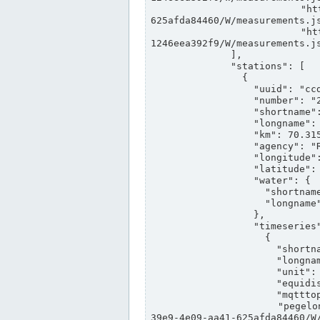
                "https://www.pegelonline.wsv.de/webservices/rest-api/v2/stations/ccd3e8f1-39e9-4e09-aa41-
625afda84460/W/measurements.js
                "https://www.pegelonline.wsv.de/webservices/rest-api/v2/stations/ed260406-bdd6-42ef-bf2a-
1246eea392f9/W/measurements.js
              ],

              "stations": [

                {

                  "uuid": "ccd3e8f1-39e9-4e09-aa41-625afda84460",

                  "number": "27800040",

                  "shortname": "MÜNSTER OW",

                  "longname": "MÜNSTER OW",

                  "km": 70.315,

                  "agency": "RHEINE",

                  "longitude": 7.664374042081728,

                  "latitude": 51.968941959729285,

                  "water": {

                    "shortname": "DEK",

                    "longname": "DORTMUND-EMS-KANAL"

                  },

                  "timeseries": [

                    {

                      "shortname": "W",

                      "longname": "WASSERSTAND ROHDATEN",

                      "unit": "m+NN",

                      "equidistance": 1,

                      "mqtttopic": "edis/pegelonline/+/+/+/+/ccd3e8f1-39e9-4e09-aa41-625afda84460/W",

                      "pegelonlinelink": "https://www.pegelonline.wsv.de/webservices/rest-api/v2/stations/ccd3e8f1-
39e9-4e09-aa41-625afda84460/W/