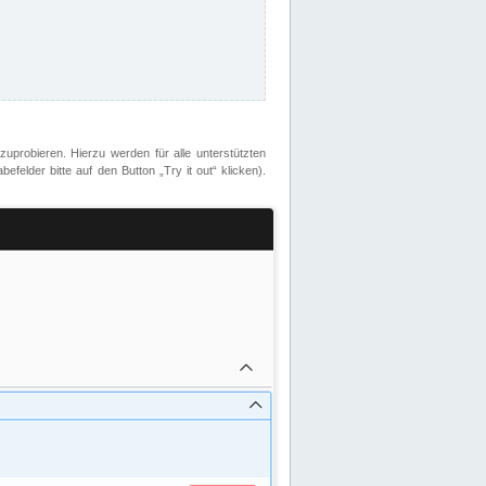
zuprobieren. Hierzu werden für alle unterstützten
lder bitte auf den Button „Try it out“ klicken).