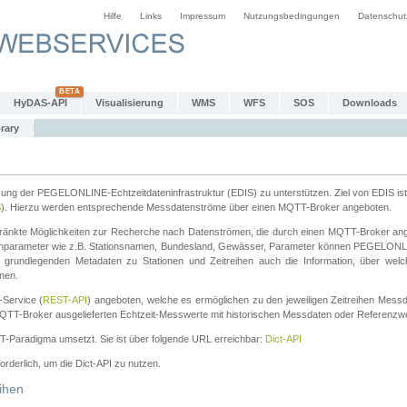
Hilfe
Links
Impressum
Nutzungsbedingungen
Datenschut
HyDAS-API
Visualisierung
WMS
WFS
SOS
Downloads
rary
tzung der PEGELONLINE-Echtzeitdateninfrastruktur (EDIS) zu unterstützen. Ziel von EDIS ist 
S
). Hierzu werden entsprechende Messdatenströme über einen MQTT-Broker angeboten.
änkte Möglichkeiten zur Recherche nach Datenströmen, die durch einen MQTT-Broker ange
chparameter wie z.B. Stationsnamen, Bundesland, Gewässer, Parameter können PEGELONL
n grundlegenden Metadaten zu Stationen und Zeitreihen auch die Information, über wel
nen.
Service (
REST-API
) angeboten, welche es ermöglichen zu den jeweiligen Zeitreihen Mess
QTT-Broker ausgelieferten Echtzeit-Messwerte mit historischen Messdaten oder Referenzwer
ST-Paradigma umsetzt. Sie ist über folgende URL erreichbar:
Dict-API
forderlich, um die Dict-API zu nutzen.
ihen