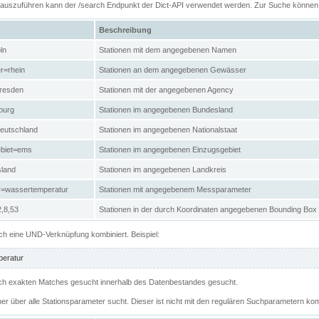
n auszuführen kann der /search Endpunkt der Dict-API verwendet werden. Zur Suche könne
Beschreibung
ln
Stationen mit dem angegebenen Namen
r=rhein
Stationen an dem angegebenen Gewässer
resden
Stationen mit der angegebenen Agency
burg
Stationen im angegebenen Bundesland
eutschland
Stationen im angegebenen Nationalstaat
ebiet=ems
Stationen im angegebenen Einzugsgebiet
sland
Stationen im angegebenen Landkreis
r=wassertemperatur
Stationen mit angegebenem Messparameter
,8,53
Stationen in der durch Koordinaten angegebenen Bounding Box
h eine UND-Verknüpfung kombiniert. Beispiel:
eratur
 nach exakten Matches gesucht innerhalb des Datenbestandes gesucht.
her über alle Stationsparameter sucht. Dieser ist nicht mit den regulären Suchparametern kom