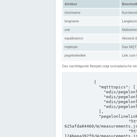
Attribut
Beschre
shortname
Kurzbeze
longname
Langbeze
unit
Maßeinhei
equidistance
Abstand d
mqtttopic
Das MQTT-
pegelonlinelink
Link zum
Das nachfolgende Beispiel zeigt exemplarische ei
            {

              "mqtttopics": [

                "edis/pegelonline/+/+/+/+/ccd3e8f1-39e9-4e09-aa41-625afda84460/+",

                "edis/pegelonline/+/+/+/+/ed260406-bdd6-42ef-bf2a-1246eea392f9/+",

                "edis/pegelonline/+/+/+/+/ccd3e8f1-39e9-4e09-aa41-625afda84460/+",

                "edis/pegelonline/+/+/+/+/ed260406-bdd6-42ef-bf2a-1246eea392f9/+"

              ],

              "pegelonlinelinks": [

                "https://www.pegelonline.wsv.de/webservices/rest-api/v2/stations/ccd3e8f1-39e9-4e09-aa41-
625afda84460/W/measurements.js
                "https://www.pegelonline.wsv.de/webservices/rest-api/v2/stations/ed260406-bdd6-42ef-bf2a-
1246eea392f9/W/measurements.js