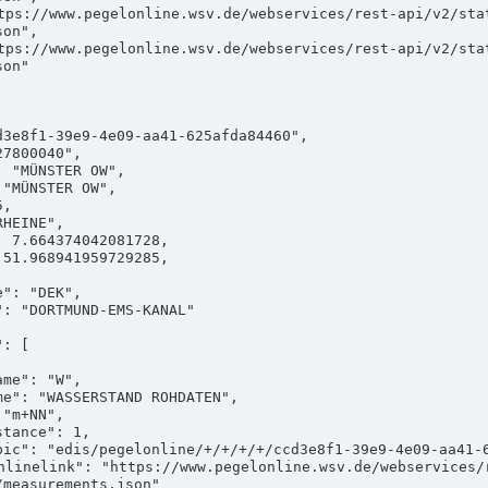
on",

on"

measurements.json"
