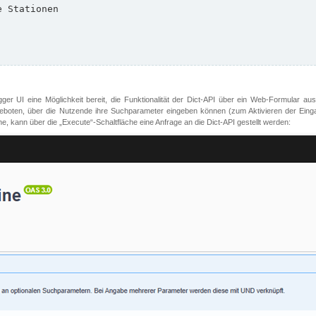
er UI eine Möglichkeit bereit, die Funktionalität der Dict-API über ein Web-Formular aus
oten, über die Nutzende ihre Suchparameter eingeben können (zum Aktivieren der Eingabefe
, kann über die „Execute“-Schaltfläche eine Anfrage an die Dict-API gestellt werden: