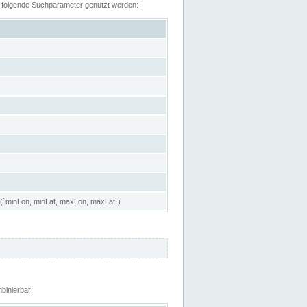
n folgende Suchparameter genutzt werden:
 (`minLon, minLat, maxLon, maxLat`)
binierbar: