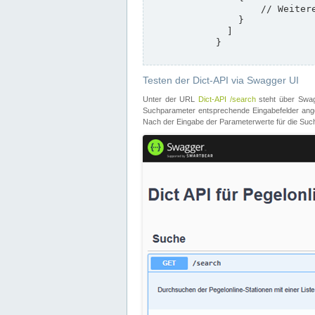
                    // Weitere Stationen

                }

              ]

            }

Testen der Dict-API via Swagger UI
Unter der URL
Dict-API /search
steht über Swagg
Suchparameter entsprechende Eingabefelder angeb
Nach der Eingabe der Parameterwerte für die Suche