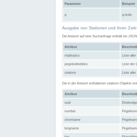
Parameter
Beispiel
q
q=köln
Ausgabe von Stationen und ihren Zeit
Die Antwort auf eine Suchanfrage enthält ein JSO
Attribut
Beschre
mqtttopics
Liste all
pegelonlinelinks
Liste der
stations
Liste alle
Die in der Antwort enthaltenen stations-Objekte 
Attribut
Beschre
uuid
Eindeutig
number
Pegelnum
shortname
Pegelname
longname
Pegelname
km
Flusskilo