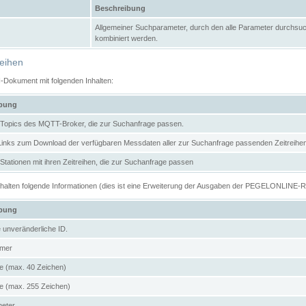
Beschreibung
Allgemeiner Suchparameter, durch den alle Parameter durchsuc
kombiniert werden.
reihen
N-Dokument mit folgenden Inhalten:
ibung
er Topics des MQTT-Broker, die zur Suchanfrage passen.
 Links zum Download der verfügbaren Messdaten aller zur Suchanfrage passenden Zeitrei
r Stationen mit ihren Zeitreihen, die zur Suchanfrage passen
enthalten folgende Informationen (dies ist eine Erweiterung der Ausgaben der PEGELONLINE-
ibung
e unveränderliche ID.
mer
 (max. 40 Zeichen)
 (max. 255 Zeichen)
meter