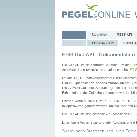
Überblick
REST-API
EDIS Dict-API
EDIS-Lib
EDIS Dict-API – Dokumentation
Die Dict-API ist ein zentraler Baustein, um die Nu
von Messdaten (weitere Informationen siehe:
EDI
Da das MQTT-Protokoll jedoch nur sehr eingeschr
Dict-API geschlossen. Anhand verschiedener Su
Die Antwort auf eine Suchanfrage enthält nebe
Echtzeitdaten der Zeitreihen abonniert werden kön
Ebenso werden Links zum PEGELONLINE-REST-
beispielsweise genutzt werden, um die über den M
Die Dict-API ist eine einfache API, welche das RE
Es ist keine Authentifizierung oder Autorisierung er
Suche nach Stationen und ihren Zeitre