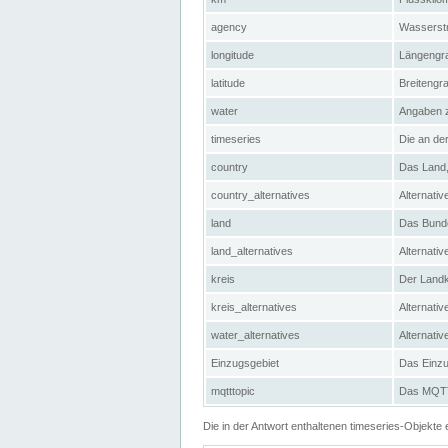
agency
Wasserstr
longitude
Längengra
latitude
Breitengr
water
Angaben 
timeseries
Die an der
country
Das Land, 
country_alternatives
Alternativ
land
Das Bundes
land_alternatives
Alternativ
kreis
Der Landkr
kreis_alternatives
Alternativ
water_alternatives
Alternati
Einzugsgebiet
Das Einzug
mqtttopic
Das MQTT-
Die in der Antwort enthaltenen timeseries-Objekt