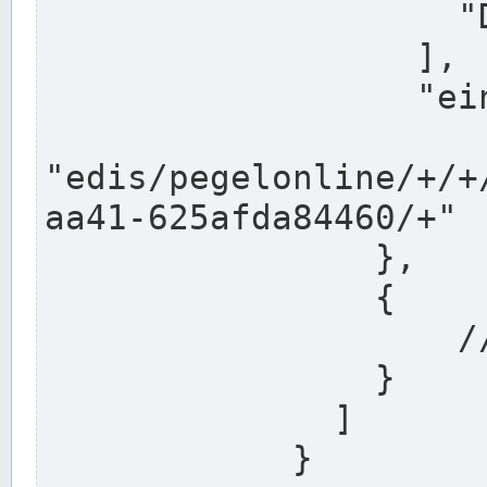
                    "DEK"

                  ],

                  "einzugsgebiet": "Ems",

                  
"edis/pegelonline/+/+
aa41-625afda84460/+"

                },

                {

                    // Weitere Stationen

                }

              ]

            }
