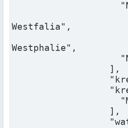
                    "North Rhine-Westphalia",

                    "Nadreni
Westfalia",

                    "Rhéna
Westphalie",

                    "Noordrijn-Westfalen"

                  ],

                  "kreis": "Münster",

                  "kreis_alternatives": [

                    "Munster"

                  ],

                  "water_alternatives": [
