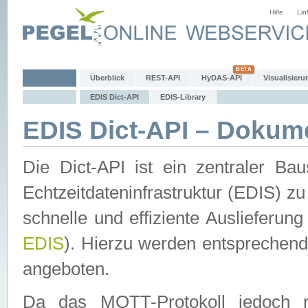
Hilfe
Lin
Überblick
REST-API
HyDAS-API
Visualisieru
EDIS Dict-API
EDIS-Library
EDIS Dict-API – Dokum
Die Dict-API ist ein zentraler 
Echtzeitdateninfrastruktur (EDIS) zu
schnelle und effiziente Auslieferun
EDIS
). Hierzu werden entspreche
angeboten.
Da das MQTT-Protokoll jedoch n