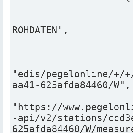
                      "shortname": "W"
                      "longname": "WASSER
ROHDATEN",

                      "unit": "m+NN",
                      "equidistance": 1
                    
"edis/pegelonline/+/+
aa41-625afda84460/W",

                      "pegel
"https://www.pegelonl
-api/v2/stations/ccd3
625afda84460/W/measure