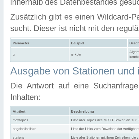
innerhalb des Datenbestandes gesuc
Zusätzlich gibt es einen Wildcard-P
sucht. Dieser ist nicht mit den reg
Parameter
Beispiel
Besch
Allgem
q
q=köln
kombin
Ausgabe von Stationen und i
Die Antwort auf eine Suchanfrag
Inhalten:
Attribut
Beschreibung
mqtttopics
Liste aller Topics des MQTT-Broker, die zur
pegelonlinelinks
Liste der Links zum Download der verfügba
stations
Liste aller Stationen mit ihren Zeitreihen, di