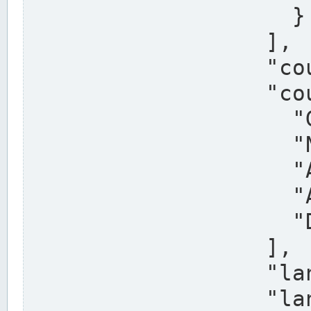
                    }

                  ],

                  "country": "Deutschland",

                  "country_alternatives": [

                    "Germany",

                    "Niemcy",

                    "Alemaña",

                    "Allemagne",

                    "Duitsland"

                  ],

                  "land": "Nordrhein-Westfalen",

                  "land_alternatives": [
