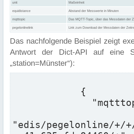
unit
Maßeinheit
equidistance
Abstand der Messwerte in Minuten
mqtttopic
Das MQTT-Topic, über das Messdaten der Ze
pegelonlinelink
Link zum Download der Messdaten der Zeit
Das nachfolgende Beispiel zeigt ex
Antwort der Dict-API auf eine 
„station=Münster“):
            {

              "mqtttopics": [

"edis/pegelonline/+/+