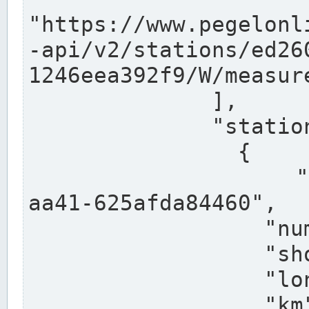
"https://www.pegelonl
-api/v2/stations/ed26
1246eea392f9/W/measure
              ],

              "stations": [

                {

                  "uuid": "ccd3e8f1-39e9-4e09-
aa41-625afda84460",

                  "number": "27800040",

                  "shortname": "MÜNSTER OW",

                  "longname": "MÜNSTER OW",

                  "km": 70.315,
