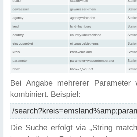
station
station=köln
Stati
gewaesser
gewaesser=rhein
Stati
agency
agency=dresden
Stati
land
land=hamburg
Stati
country
country=deutschland
Statio
einzugsgebiet
einzugsgebiet=ems
Stati
kreis
kreis=emsland
Stati
parameter
parameter=wassertemperatur
Stati
bbox
bbox=7,52,8,53
Statio
Bei Angabe mehrerer Parameter 
kombiniert. Beispiel:
/search?kreis=emsland%amp;parame
Die Suche erfolgt via „String matc