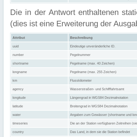
Die in der Antwort enthaltenen stat
(dies ist eine Erweiterung der Au
Attribut
Beschreibung
uuid
Eindeutige unveränderliche ID.
number
Pegelnummer
shortname
Pegelname (max. 40 Zeichen)
longname
Pegelname (max. 255 Zeichen)
km
Flusskilometer
agency
Wasserstraßen- und Schifffahrtsamt
longitude
Längengrad in WGS84 Dezimalnotation
latitude
Breitengrad in WGS84 Dezimalnotation
water
Angaben zum Gewässer (shortname und lo
timeseries
Die an der Station verfügbaren Zeitreihen (si
country
Das Land, in dem sie die Station befindet