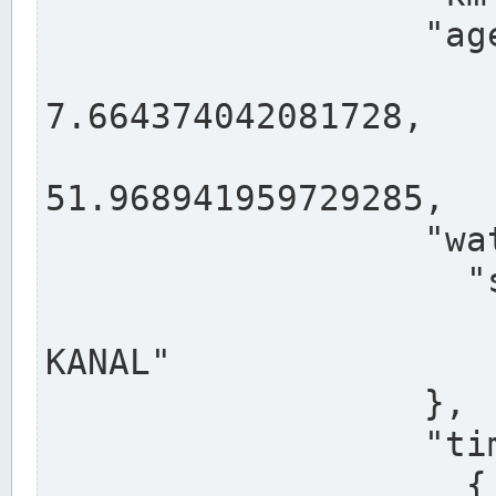
                  "agency": "RHEINE",

                  
7.664374042081728,

                 
51.968941959729285,

                  "water": {

                    "shortname": "DEK",

                    "longname": "DORTMUND-E
KANAL"

                  },

                  "timeseries": [

                    {
