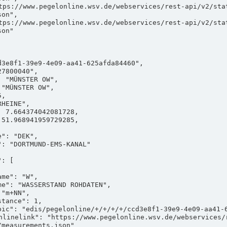
on",

on"

measurements.json"
