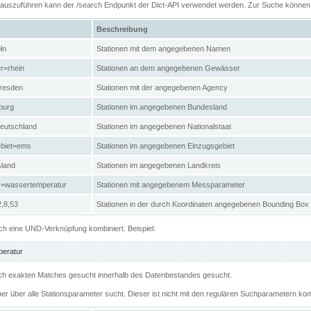
n auszuführen kann der /search Endpunkt der Dict-API verwendet werden. Zur Suche könne
Beschreibung
ln
Stationen mit dem angegebenen Namen
r=rhein
Stationen an dem angegebenen Gewässer
resden
Stationen mit der angegebenen Agency
burg
Stationen im angegebenen Bundesland
eutschland
Stationen im angegebenen Nationalstaat
ebiet=ems
Stationen im angegebenen Einzugsgebiet
sland
Stationen im angegebenen Landkreis
r=wassertemperatur
Stationen mit angegebenem Messparameter
,8,53
Stationen in der durch Koordinaten angegebenen Bounding Box
h eine UND-Verknüpfung kombiniert. Beispiel:
eratur
 nach exakten Matches gesucht innerhalb des Datenbestandes gesucht.
her über alle Stationsparameter sucht. Dieser ist nicht mit den regulären Suchparametern kom