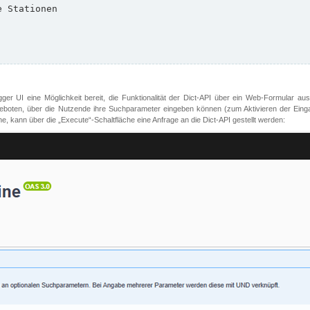
er UI eine Möglichkeit bereit, die Funktionalität der Dict-API über ein Web-Formular aus
oten, über die Nutzende ihre Suchparameter eingeben können (zum Aktivieren der Eingabefe
, kann über die „Execute“-Schaltfläche eine Anfrage an die Dict-API gestellt werden: