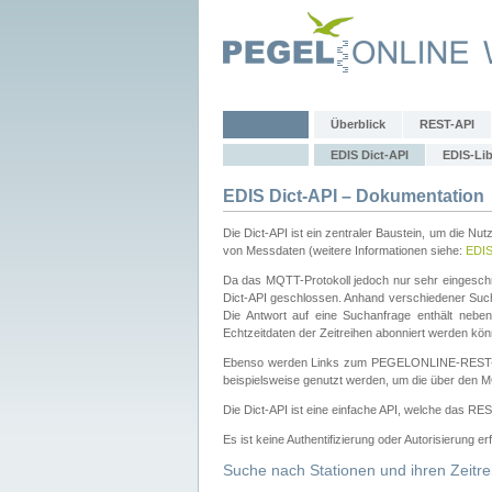
Überblick
REST-API
EDIS Dict-API
EDIS-Lib
EDIS Dict-API – Dokumentation
Die Dict-API ist ein zentraler Baustein, um die Nu
von Messdaten (weitere Informationen siehe:
EDI
Da das MQTT-Protokoll jedoch nur sehr eingeschr
Dict-API geschlossen. Anhand verschiedener Su
Die Antwort auf eine Suchanfrage enthält nebe
Echtzeitdaten der Zeitreihen abonniert werden kön
Ebenso werden Links zum PEGELONLINE-REST-
beispielsweise genutzt werden, um die über den M
Die Dict-API ist eine einfache API, welche das RE
Es ist keine Authentifizierung oder Autorisierung er
Suche nach Stationen und ihren Zeitre