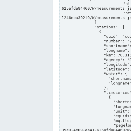
                "https://www.pegelonline.wsv.de/webservices/rest-api/v2/stations/ccd3e8f1-39e9-4e09-aa41-
625afda84460/W/measurements.js
                "https://www.pegelonline.wsv.de/webservices/rest-api/v2/stations/ed260406-bdd6-42ef-bf2a-
1246eea392f9/W/measurements.js
              ],

              "stations": [

                {

                  "uuid": "ccd3e8f1-39e9-4e09-aa41-625afda84460",

                  "number": "27800040",

                  "shortname": "MÜNSTER OW",

                  "longname": "MÜNSTER OW",

                  "km": 70.315,

                  "agency": "RHEINE",

                  "longitude": 7.664374042081728,

                  "latitude": 51.968941959729285,

                  "water": {

                    "shortname": "DEK",

                    "longname": "DORTMUND-EMS-KANAL"

                  },

                  "timeseries": [

                    {

                      "shortname": "W",

                      "longname": "WASSERSTAND ROHDATEN",

                      "unit": "m+NN",

                      "equidistance": 1,

                      "mqtttopic": "edis/pegelonline/+/+/+/+/ccd3e8f1-39e9-4e09-aa41-625afda84460/W",

                      "pegelonlinelink": "https://www.pegelonline.wsv.de/webservices/rest-api/v2/stations/ccd3e8f1-
39e9-4e09-aa41-625afda84460/W/