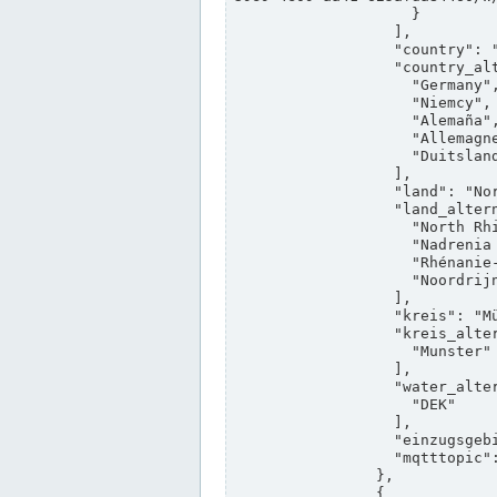
                    }

                  ],

                  "country": "Deutschland",

                  "country_alternatives": [

                    "Germany",

                    "Niemcy",

                    "Alemaña",

                    "Allemagne",

                    "Duitsland"

                  ],

                  "land": "Nordrhein-Westfalen",

                  "land_alternatives": [

                    "North Rhine-Westphalia",

                    "Nadrenia Północna-Westfalia",

                    "Rhénanie-du-Nord-Westphalie",

                    "Noordrijn-Westfalen"

                  ],

                  "kreis": "Münster",

                  "kreis_alternatives": [

                    "Munster"

                  ],

                  "water_alternatives": [

                    "DEK"

                  ],

                  "einzugsgebiet": "Ems",

                  "mqtttopic": "edis/pegelonline/+/+/+/+/ccd3e8f1-39e9-4e09-aa41-625afda84460/+"

                },

                {
