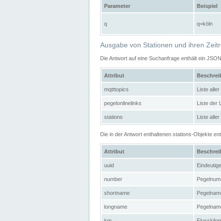
Parameter
Beispiel
q
q=köln
Ausgabe von Stationen und ihren Zeit
Die Antwort auf eine Suchanfrage enthält ein JSO
Attribut
Beschre
mqtttopics
Liste all
pegelonlinelinks
Liste der
stations
Liste alle
Die in der Antwort enthaltenen stations-Objekte 
Attribut
Beschre
uuid
Eindeutig
number
Pegelnum
shortname
Pegelname
longname
Pegelname
km
Flusskilo