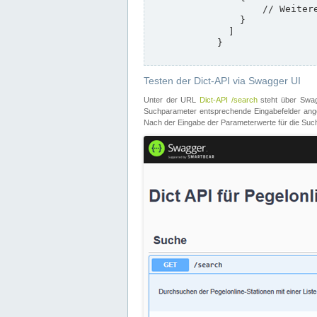
                    // Weitere Stationen

                }

              ]

            }

Testen der Dict-API via Swagger UI
Unter der URL
Dict-API /search
steht über Swagg
Suchparameter entsprechende Eingabefelder angeb
Nach der Eingabe der Parameterwerte für die Suche