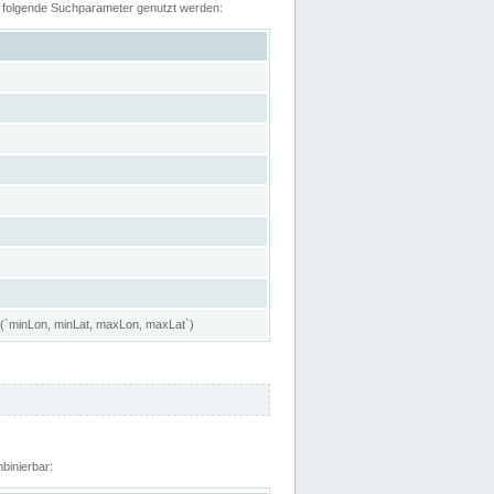
n folgende Suchparameter genutzt werden:
 (`minLon, minLat, maxLon, maxLat`)
binierbar: