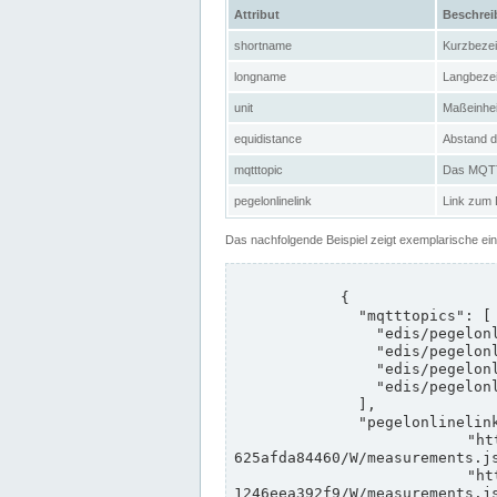
Attribut
Beschre
shortname
Kurzbeze
longname
Langbeze
unit
Maßeinhei
equidistance
Abstand d
mqtttopic
Das MQTT-
pegelonlinelink
Link zum
Das nachfolgende Beispiel zeigt exemplarische ei
            {

              "mqtttopics": [

                "edis/pegelonline/+/+/+/+/ccd3e8f1-39e9-4e09-aa41-625afda84460/+",

                "edis/pegelonline/+/+/+/+/ed260406-bdd6-42ef-bf2a-1246eea392f9/+",

                "edis/pegelonline/+/+/+/+/ccd3e8f1-39e9-4e09-aa41-625afda84460/+",

                "edis/pegelonline/+/+/+/+/ed260406-bdd6-42ef-bf2a-1246eea392f9/+"

              ],

              "pegelonlinelinks": [

                "https://www.pegelonline.wsv.de/webservices/rest-api/v2/stations/ccd3e8f1-39e9-4e09-aa41-
625afda84460/W/measurements.js
                "https://www.pegelonline.wsv.de/webservices/rest-api/v2/stations/ed260406-bdd6-42ef-bf2a-
1246eea392f9/W/measurements.js