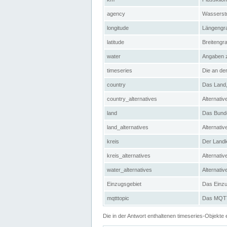
agency
Wasserstr
longitude
Längengra
latitude
Breitengr
water
Angaben 
timeseries
Die an der
country
Das Land, 
country_alternatives
Alternativ
land
Das Bundes
land_alternatives
Alternativ
kreis
Der Landkr
kreis_alternatives
Alternativ
water_alternatives
Alternati
Einzugsgebiet
Das Einzug
mqtttopic
Das MQTT-
Die in der Antwort enthaltenen timeseries-Objekt