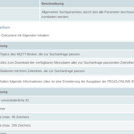
Beschreibung
Allgemeiner Suchparameter, durch den alle Parameter durchsuc
kombiniert werden.
reihen
N-Dokument mit folgenden Inhalten:
ibung
er Topics des MQTT-Broker, die zur Suchanfrage passen.
 Links zum Download der verfügbaren Messdaten aller zur Suchanfrage passenden Zeitrei
r Stationen mit ihren Zeitreihen, die zur Suchanfrage passen
enthalten folgende Informationen (dies ist eine Erweiterung der Ausgaben der PEGELONLINE-
ibung
e unveränderliche ID.
mer
 (max. 40 Zeichen)
 (max. 255 Zeichen)
meter