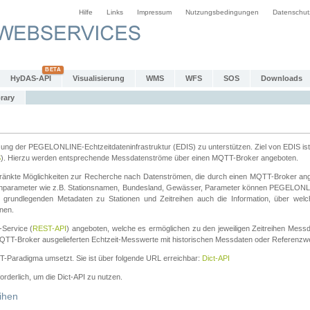
Hilfe
Links
Impressum
Nutzungsbedingungen
Datenschut
HyDAS-API
Visualisierung
WMS
WFS
SOS
Downloads
rary
tzung der PEGELONLINE-Echtzeitdateninfrastruktur (EDIS) zu unterstützen. Ziel von EDIS ist 
S
). Hierzu werden entsprechende Messdatenströme über einen MQTT-Broker angeboten.
änkte Möglichkeiten zur Recherche nach Datenströmen, die durch einen MQTT-Broker ange
chparameter wie z.B. Stationsnamen, Bundesland, Gewässer, Parameter können PEGELONL
n grundlegenden Metadaten zu Stationen und Zeitreihen auch die Information, über wel
nen.
Service (
REST-API
) angeboten, welche es ermöglichen zu den jeweiligen Zeitreihen Mess
QTT-Broker ausgelieferten Echtzeit-Messwerte mit historischen Messdaten oder Referenzwer
ST-Paradigma umsetzt. Sie ist über folgende URL erreichbar:
Dict-API
forderlich, um die Dict-API zu nutzen.
ihen