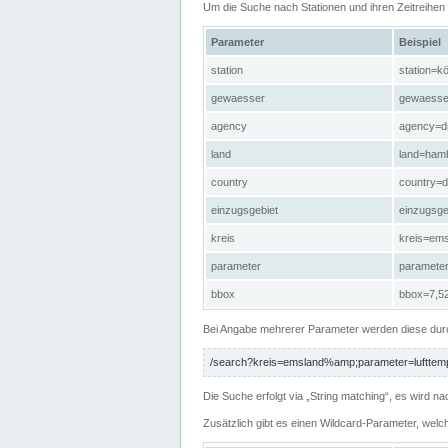
Um die Suche nach Stationen und ihren Zeitreihe
Parameter
Beispiel
station
station=kö
gewaesser
gewaesse
agency
agency=d
land
land=ham
country
country=d
einzugsgebiet
einzugsg
kreis
kreis=em
parameter
paramete
bbox
bbox=7,52
Bei Angabe mehrerer Parameter werden diese durc
/search?kreis=emsland%amp;parameter=lufttemp
Die Suche erfolgt via „String matching“, es wird
Zusätzlich gibt es einen Wildcard-Parameter, welc