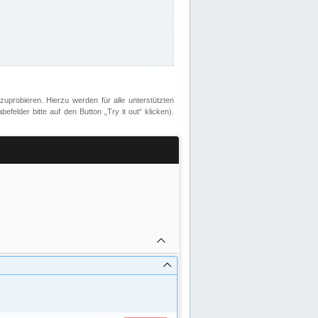
zuprobieren. Hierzu werden für alle unterstützten
lder bitte auf den Button „Try it out“ klicken).