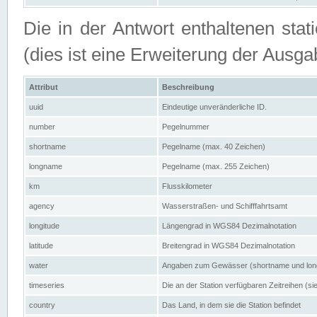
Die in der Antwort enthaltenen stat
(dies ist eine Erweiterung der Au
Attribut
Beschreibung
uuid
Eindeutige unveränderliche ID.
number
Pegelnummer
shortname
Pegelname (max. 40 Zeichen)
longname
Pegelname (max. 255 Zeichen)
km
Flusskilometer
agency
Wasserstraßen- und Schifffahrtsamt
longitude
Längengrad in WGS84 Dezimalnotation
latitude
Breitengrad in WGS84 Dezimalnotation
water
Angaben zum Gewässer (shortname und lo
timeseries
Die an der Station verfügbaren Zeitreihen (si
country
Das Land, in dem sie die Station befindet