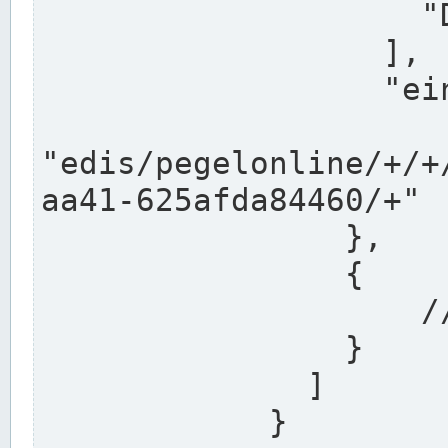
                    "DEK"

                  ],

                  "einzugsgebiet": "Ems",

                  
"edis/pegelonline/+/+
aa41-625afda84460/+"

                },

                {

                    // Weitere Stationen

                }

              ]

            }
