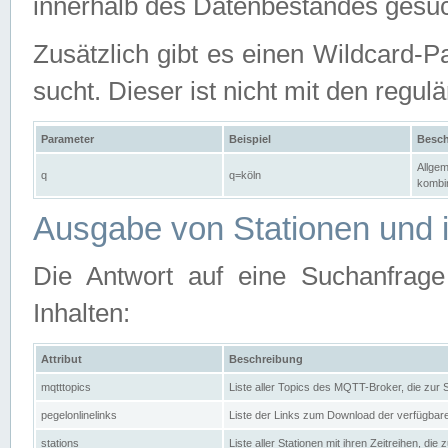
innerhalb des Datenbestandes gesuc
Zusätzlich gibt es einen Wildcard-P
sucht. Dieser ist nicht mit den reg
Parameter
Beispiel
Besch
Allgem
q
q=köln
kombin
Ausgabe von Stationen und i
Die Antwort auf eine Suchanfrag
Inhalten:
Attribut
Beschreibung
mqtttopics
Liste aller Topics des MQTT-Broker, die zur
pegelonlinelinks
Liste der Links zum Download der verfügba
stations
Liste aller Stationen mit ihren Zeitreihen, di