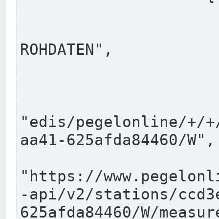
                      "shortname": "W"
                      "longname": "WASSER
ROHDATEN",

                      "unit": "m+NN",
                      "equidistance": 1
                    
"edis/pegelonline/+/+
aa41-625afda84460/W",

                      "pegel
"https://www.pegelonl
-api/v2/stations/ccd3
625afda84460/W/measure