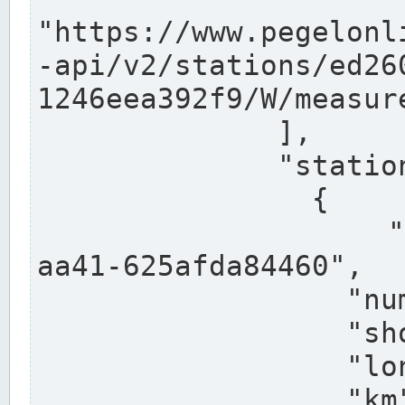
"https://www.pegelonl
-api/v2/stations/ed26
1246eea392f9/W/measure
              ],

              "stations": [

                {

                  "uuid": "ccd3e8f1-39e9-4e09-
aa41-625afda84460",

                  "number": "27800040",

                  "shortname": "MÜNSTER OW",

                  "longname": "MÜNSTER OW",

                  "km": 70.315,
