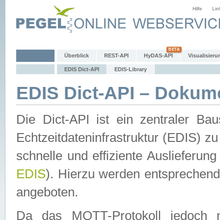
Hilfe
Lin
Überblick
REST-API
HyDAS-API
Visualisieru
EDIS Dict-API
EDIS-Library
EDIS Dict-API – Dokum
Die Dict-API ist ein zentraler 
Echtzeitdateninfrastruktur (EDIS) zu
schnelle und effiziente Auslieferun
EDIS
). Hierzu werden entspreche
angeboten.
Da das MQTT-Protokoll jedoch n