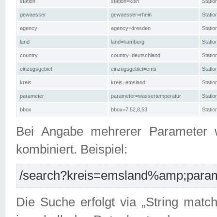
station
station=köln
Stati
gewaesser
gewaesser=rhein
Stati
agency
agency=dresden
Stati
land
land=hamburg
Stati
country
country=deutschland
Statio
einzugsgebiet
einzugsgebiet=ems
Stati
kreis
kreis=emsland
Stati
parameter
parameter=wassertemperatur
Stati
bbox
bbox=7,52,8,53
Statio
Bei Angabe mehrerer Parameter 
kombiniert. Beispiel:
/search?kreis=emsland%amp;parame
Die Suche erfolgt via „String matc