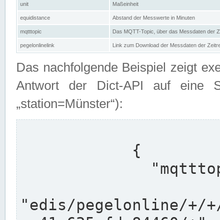
unit
Maßeinheit
equidistance
Abstand der Messwerte in Minuten
mqtttopic
Das MQTT-Topic, über das Messdaten der Ze
pegelonlinelink
Link zum Download der Messdaten der Zeit
Das nachfolgende Beispiel zeigt ex
Antwort der Dict-API auf eine 
„station=Münster“):
            {

              "mqtttopics": [

"edis/pegelonline/+/+