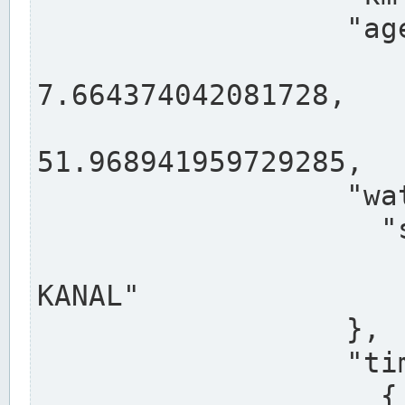
                  "agency": "RHEINE",

                  
7.664374042081728,

                 
51.968941959729285,

                  "water": {

                    "shortname": "DEK",

                    "longname": "DORTMUND-E
KANAL"

                  },

                  "timeseries": [

                    {
