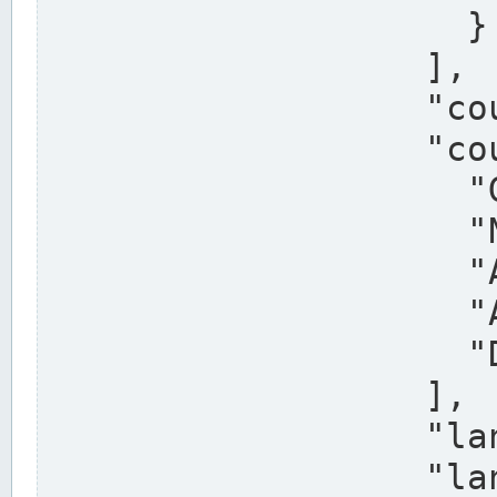
                    }

                  ],

                  "country": "Deutschland",

                  "country_alternatives": [

                    "Germany",

                    "Niemcy",

                    "Alemaña",

                    "Allemagne",

                    "Duitsland"

                  ],

                  "land": "Nordrhein-Westfalen",

                  "land_alternatives": [
