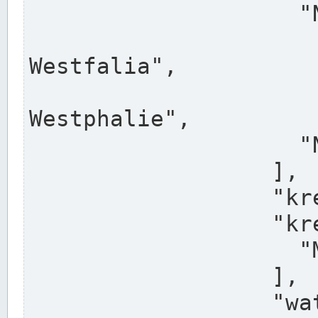
                    "North Rhine-Westphalia",

                    "Nadreni
Westfalia",

                    "Rhéna
Westphalie",

                    "Noordrijn-Westfalen"

                  ],

                  "kreis": "Münster",

                  "kreis_alternatives": [

                    "Munster"

                  ],

                  "water_alternatives": [
