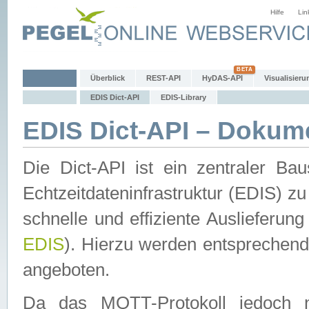
Hilfe
Lin
Überblick
REST-API
HyDAS-API
Visualisieru
EDIS Dict-API
EDIS-Library
EDIS Dict-API – Dokum
Die Dict-API ist ein zentraler 
Echtzeitdateninfrastruktur (EDIS) zu
schnelle und effiziente Auslieferun
EDIS
). Hierzu werden entspreche
angeboten.
Da das MQTT-Protokoll jedoch n