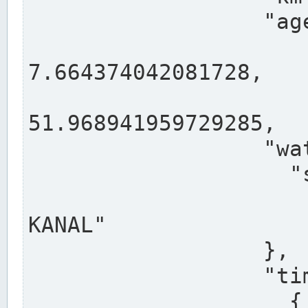
                  "agency": "RHEINE",

                  
7.664374042081728,

                 
51.968941959729285,

                  "water": {

                    "shortname": "DEK",

                    "longname": "DORTMUND-E
KANAL"

                  },

                  "timeseries": [

                    {
