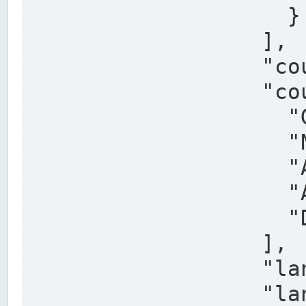
                    }

                  ],

                  "country": "Deutschland",

                  "country_alternatives": [

                    "Germany",

                    "Niemcy",

                    "Alemaña",

                    "Allemagne",

                    "Duitsland"

                  ],

                  "land": "Nordrhein-Westfalen",

                  "land_alternatives": [
