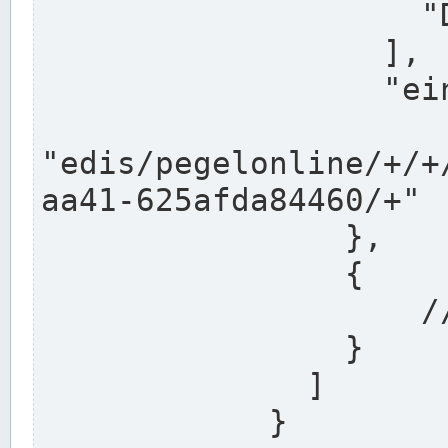
                    "DEK"

                  ],

                  "einzugsgebiet": "Ems",

                  
"edis/pegelonline/+/+
aa41-625afda84460/+"

                },

                {

                    // Weitere Stationen

                }

              ]

            }
