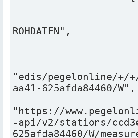
                      "shortname": "W"
                      "longname": "WASSER
ROHDATEN",

                      "unit": "m+NN",
                      "equidistance": 1
                    
"edis/pegelonline/+/+
aa41-625afda84460/W",

                      "pegel
"https://www.pegelonl
-api/v2/stations/ccd3
625afda84460/W/measure