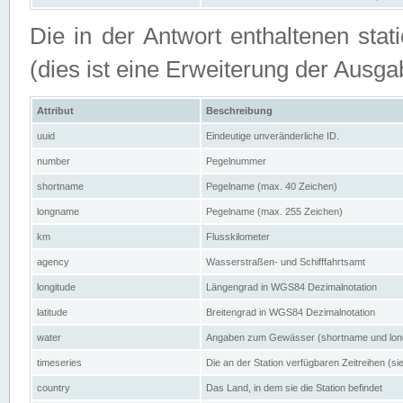
Die in der Antwort enthaltenen stat
(dies ist eine Erweiterung der Au
Attribut
Beschreibung
uuid
Eindeutige unveränderliche ID.
number
Pegelnummer
shortname
Pegelname (max. 40 Zeichen)
longname
Pegelname (max. 255 Zeichen)
km
Flusskilometer
agency
Wasserstraßen- und Schifffahrtsamt
longitude
Längengrad in WGS84 Dezimalnotation
latitude
Breitengrad in WGS84 Dezimalnotation
water
Angaben zum Gewässer (shortname und lo
timeseries
Die an der Station verfügbaren Zeitreihen (si
country
Das Land, in dem sie die Station befindet