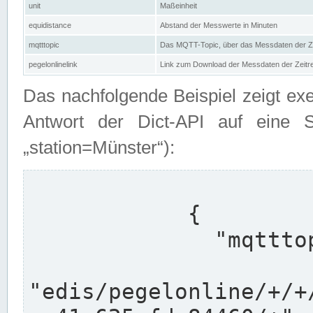
unit
Maßeinheit
equidistance
Abstand der Messwerte in Minuten
mqtttopic
Das MQTT-Topic, über das Messdaten der Ze
pegelonlinelink
Link zum Download der Messdaten der Zeit
Das nachfolgende Beispiel zeigt ex
Antwort der Dict-API auf eine 
„station=Münster“):
            {

              "mqtttopics": [

"edis/pegelonline/+/+