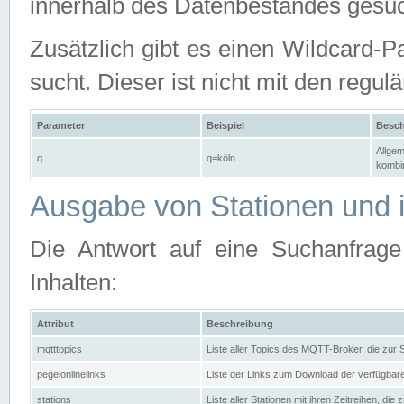
innerhalb des Datenbestandes gesuc
Zusätzlich gibt es einen Wildcard-P
sucht. Dieser ist nicht mit den reg
Parameter
Beispiel
Besch
Allgem
q
q=köln
kombin
Ausgabe von Stationen und i
Die Antwort auf eine Suchanfrag
Inhalten:
Attribut
Beschreibung
mqtttopics
Liste aller Topics des MQTT-Broker, die zur
pegelonlinelinks
Liste der Links zum Download der verfügba
stations
Liste aller Stationen mit ihren Zeitreihen, di