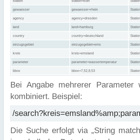
station
station=köln
Stati
gewaesser
gewaesser=rhein
Stati
agency
agency=dresden
Stati
land
land=hamburg
Stati
country
country=deutschland
Statio
einzugsgebiet
einzugsgebiet=ems
Stati
kreis
kreis=emsland
Stati
parameter
parameter=wassertemperatur
Stati
bbox
bbox=7,52,8,53
Statio
Bei Angabe mehrerer Parameter 
kombiniert. Beispiel:
/search?kreis=emsland%amp;parame
Die Suche erfolgt via „String matc