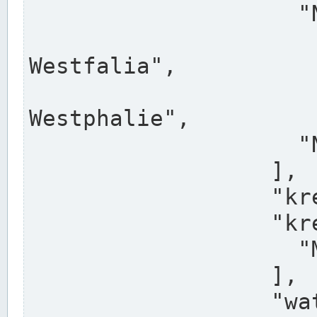
                    "North Rhine-Westphalia",

                    "Nadreni
Westfalia",

                    "Rhéna
Westphalie",

                    "Noordrijn-Westfalen"

                  ],

                  "kreis": "Münster",

                  "kreis_alternatives": [

                    "Munster"

                  ],

                  "water_alternatives": [
