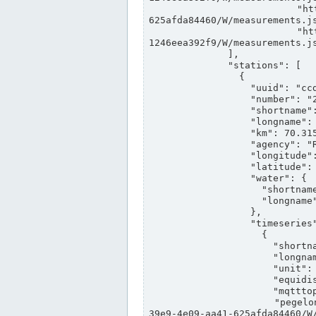
                "https://www.pegelonline.wsv.de/webservices/rest-api/v2/stations/ccd3e8f1-39e9-4e09-aa41-
625afda84460/W/measurements.js
                "https://www.pegelonline.wsv.de/webservices/rest-api/v2/stations/ed260406-bdd6-42ef-bf2a-
1246eea392f9/W/measurements.js
              ],

              "stations": [

                {

                  "uuid": "ccd3e8f1-39e9-4e09-aa41-625afda84460",

                  "number": "27800040",

                  "shortname": "MÜNSTER OW",

                  "longname": "MÜNSTER OW",

                  "km": 70.315,

                  "agency": "RHEINE",

                  "longitude": 7.664374042081728,

                  "latitude": 51.968941959729285,

                  "water": {

                    "shortname": "DEK",

                    "longname": "DORTMUND-EMS-KANAL"

                  },

                  "timeseries": [

                    {

                      "shortname": "W",

                      "longname": "WASSERSTAND ROHDATEN",

                      "unit": "m+NN",

                      "equidistance": 1,

                      "mqtttopic": "edis/pegelonline/+/+/+/+/ccd3e8f1-39e9-4e09-aa41-625afda84460/W",

                      "pegelonlinelink": "https://www.pegelonline.wsv.de/webservices/rest-api/v2/stations/ccd3e8f1-
39e9-4e09-aa41-625afda84460/W/