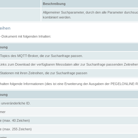
Beschreibung
Allgemeiner Suchparameter, durch den alle Parameter durchsuc
kombiniert werden.
reihen
N-Dokument mit folgenden Inhalten:
ibung
er Topics des MQTT-Broker, die zur Suchanfrage passen.
 Links zum Download der verfügbaren Messdaten aller zur Suchanfrage passenden Zeitrei
r Stationen mit ihren Zeitreihen, die zur Suchanfrage passen
enthalten folgende Informationen (dies ist eine Erweiterung der Ausgaben der PEGELONLINE-
ibung
e unveränderliche ID.
mer
 (max. 40 Zeichen)
 (max. 255 Zeichen)
meter