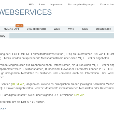
Hilfe
Links
Impressum
Nutzungsbedingungen
Datenschut
HyDAS-API
Visualisierung
WMS
WFS
SOS
Downloads
rary
tzung der PEGELONLINE-Echtzeitdateninfrastruktur (EDIS) zu unterstützen. Ziel von EDIS ist 
S
). Hierzu werden entsprechende Messdatenströme über einen MQTT-Broker angeboten.
änkte Möglichkeiten zur Recherche nach Datenströmen, die durch einen MQTT-Broker ange
chparameter wie z.B. Stationsnamen, Bundesland, Gewässer, Parameter können PEGELONL
n grundlegenden Metadaten zu Stationen und Zeitreihen auch die Information, über wel
nen.
Service (
REST-API
) angeboten, welche es ermöglichen zu den jeweiligen Zeitreihen Mess
QTT-Broker ausgelieferten Echtzeit-Messwerte mit historischen Messdaten oder Referenzwer
ST-Paradigma umsetzt. Sie ist über folgende URL erreichbar:
Dict-API
forderlich, um die Dict-API zu nutzen.
ihen