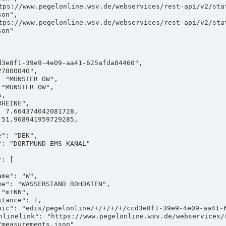
on",

on"

measurements.json"
