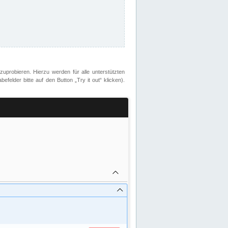
zuprobieren. Hierzu werden für alle unterstützten
lder bitte auf den Button „Try it out“ klicken).