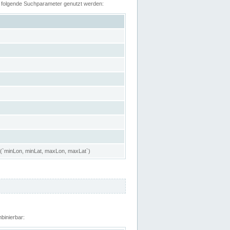
n folgende Suchparameter genutzt werden:
 (`minLon, minLat, maxLon, maxLat`)
binierbar: