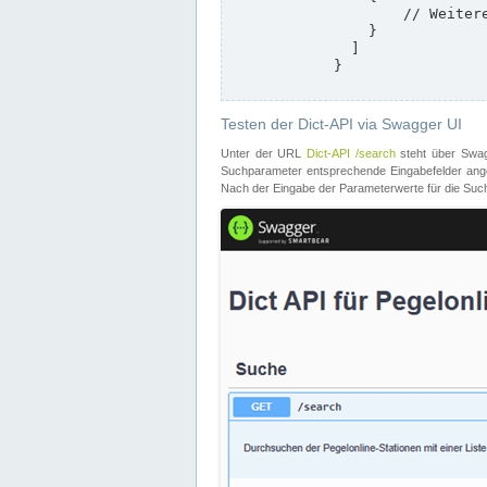
                    // Weitere Stationen

                }

              ]

            }

Testen der Dict-API via Swagger UI
Unter der URL
Dict-API /search
steht über Swagg
Suchparameter entsprechende Eingabefelder angeb
Nach der Eingabe der Parameterwerte für die Suche