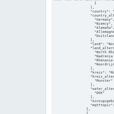
                    }

                  ],

                  "country": "Deutschland",

                  "country_alternatives": [

                    "Germany",

                    "Niemcy",

                    "Alemaña",

                    "Allemagne",

                    "Duitsland"

                  ],

                  "land": "Nordrhein-Westfalen",

                  "land_alternatives": [

                    "North Rhine-Westphalia",

                    "Nadrenia Północna-Westfalia",

                    "Rhénanie-du-Nord-Westphalie",

                    "Noordrijn-Westfalen"

                  ],

                  "kreis": "Münster",

                  "kreis_alternatives": [

                    "Munster"

                  ],

                  "water_alternatives": [

                    "DEK"

                  ],

                  "einzugsgebiet": "Ems",

                  "mqtttopic": "edis/pegelonline/+/+/+/+/ccd3e8f1-39e9-4e09-aa41-625afda84460/+"

                },

                {
