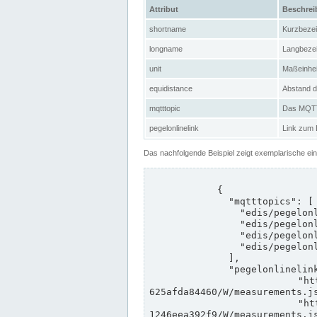
Attribut
Beschre
shortname
Kurzbeze
longname
Langbeze
unit
Maßeinhei
equidistance
Abstand d
mqtttopic
Das MQTT-
pegelonlinelink
Link zum
Das nachfolgende Beispiel zeigt exemplarische ei
            {

              "mqtttopics": [

                "edis/pegelonline/+/+/+/+/ccd3e8f1-39e9-4e09-aa41-625afda84460/+",

                "edis/pegelonline/+/+/+/+/ed260406-bdd6-42ef-bf2a-1246eea392f9/+",

                "edis/pegelonline/+/+/+/+/ccd3e8f1-39e9-4e09-aa41-625afda84460/+",

                "edis/pegelonline/+/+/+/+/ed260406-bdd6-42ef-bf2a-1246eea392f9/+"

              ],

              "pegelonlinelinks": [

                "https://www.pegelonline.wsv.de/webservices/rest-api/v2/stations/ccd3e8f1-39e9-4e09-aa41-
625afda84460/W/measurements.js
                "https://www.pegelonline.wsv.de/webservices/rest-api/v2/stations/ed260406-bdd6-42ef-bf2a-
1246eea392f9/W/measurements.js