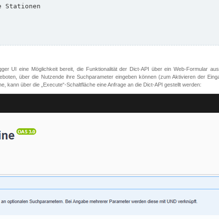
er UI eine Möglichkeit bereit, die Funktionalität der Dict-API über ein Web-Formular aus
oten, über die Nutzende ihre Suchparameter eingeben können (zum Aktivieren der Eingabefe
, kann über die „Execute“-Schaltfläche eine Anfrage an die Dict-API gestellt werden: