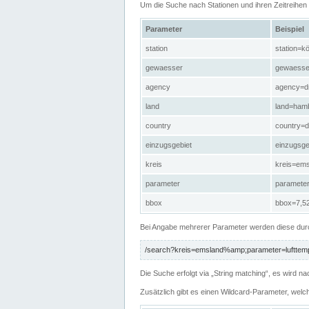
Um die Suche nach Stationen und ihren Zeitreihe
Parameter
Beispiel
station
station=kö
gewaesser
gewaesse
agency
agency=d
land
land=ham
country
country=d
einzugsgebiet
einzugsg
kreis
kreis=em
parameter
paramete
bbox
bbox=7,52
Bei Angabe mehrerer Parameter werden diese durc
/search?kreis=emsland%amp;parameter=lufttemp
Die Suche erfolgt via „String matching“, es wird
Zusätzlich gibt es einen Wildcard-Parameter, welc