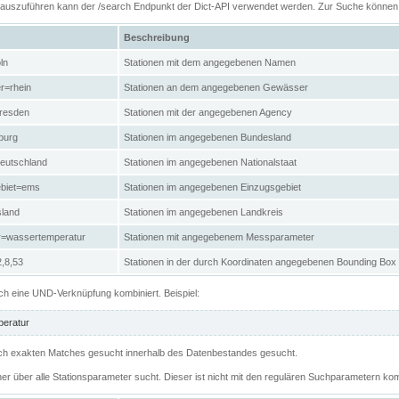
n auszuführen kann der /search Endpunkt der Dict-API verwendet werden. Zur Suche könne
Beschreibung
ln
Stationen mit dem angegebenen Namen
r=rhein
Stationen an dem angegebenen Gewässer
resden
Stationen mit der angegebenen Agency
burg
Stationen im angegebenen Bundesland
eutschland
Stationen im angegebenen Nationalstaat
ebiet=ems
Stationen im angegebenen Einzugsgebiet
sland
Stationen im angegebenen Landkreis
r=wassertemperatur
Stationen mit angegebenem Messparameter
,8,53
Stationen in der durch Koordinaten angegebenen Bounding Box
h eine UND-Verknüpfung kombiniert. Beispiel:
eratur
 nach exakten Matches gesucht innerhalb des Datenbestandes gesucht.
her über alle Stationsparameter sucht. Dieser ist nicht mit den regulären Suchparametern kom