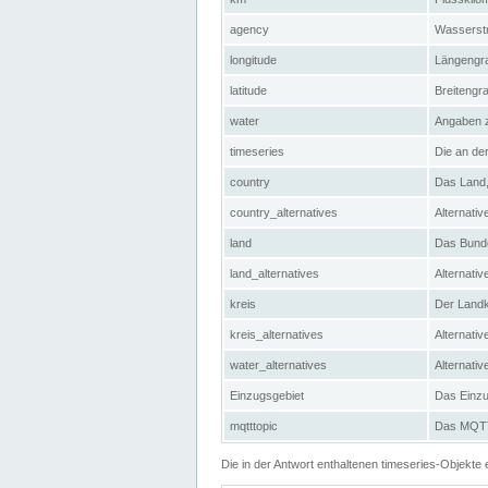
agency
Wasserstr
longitude
Längengra
latitude
Breitengr
water
Angaben 
timeseries
Die an der
country
Das Land, 
country_alternatives
Alternativ
land
Das Bundes
land_alternatives
Alternativ
kreis
Der Landkr
kreis_alternatives
Alternativ
water_alternatives
Alternati
Einzugsgebiet
Das Einzug
mqtttopic
Das MQTT-
Die in der Antwort enthaltenen timeseries-Objekt