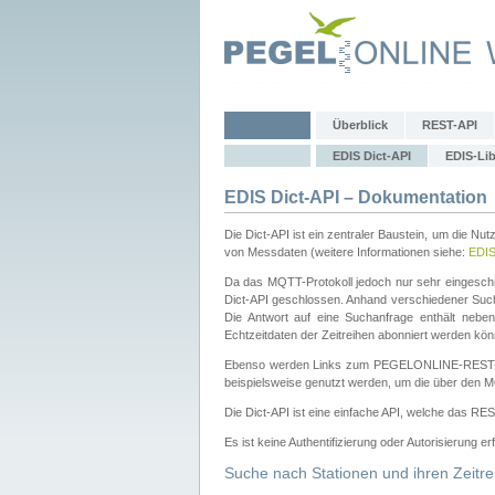
Überblick
REST-API
EDIS Dict-API
EDIS-Lib
EDIS Dict-API – Dokumentation
Die Dict-API ist ein zentraler Baustein, um die Nu
von Messdaten (weitere Informationen siehe:
EDI
Da das MQTT-Protokoll jedoch nur sehr eingeschr
Dict-API geschlossen. Anhand verschiedener Su
Die Antwort auf eine Suchanfrage enthält nebe
Echtzeitdaten der Zeitreihen abonniert werden kön
Ebenso werden Links zum PEGELONLINE-REST-
beispielsweise genutzt werden, um die über den M
Die Dict-API ist eine einfache API, welche das RE
Es ist keine Authentifizierung oder Autorisierung er
Suche nach Stationen und ihren Zeitre