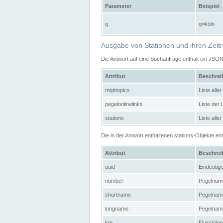
Parameter
Beispiel
q
q=köln
Ausgabe von Stationen und ihren Zeit
Die Antwort auf eine Suchanfrage enthält ein JSO
Attribut
Beschre
mqtttopics
Liste all
pegelonlinelinks
Liste der
stations
Liste alle
Die in der Antwort enthaltenen stations-Objekte 
Attribut
Beschre
uuid
Eindeutig
number
Pegelnum
shortname
Pegelname
longname
Pegelname
km
Flusskilo