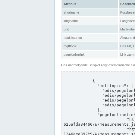
Attribut
Beschre
shortname
Kurzbeze
longname
Langbeze
unit
Maßeinhei
equidistance
Abstand d
mqtttopic
Das MQTT-
pegelonlinelink
Link zum
Das nachfolgende Beispiel zeigt exemplarische ei
            {

              "mqtttopics": [

                "edis/pegelonline/+/+/+/+/ccd3e8f1-39e9-4e09-aa41-625afda84460/+",

                "edis/pegelonline/+/+/+/+/ed260406-bdd6-42ef-bf2a-1246eea392f9/+",

                "edis/pegelonline/+/+/+/+/ccd3e8f1-39e9-4e09-aa41-625afda84460/+",

                "edis/pegelonline/+/+/+/+/ed260406-bdd6-42ef-bf2a-1246eea392f9/+"

              ],

              "pegelonlinelinks": [

                "https://www.pegelonline.wsv.de/webservices/rest-api/v2/stations/ccd3e8f1-39e9-4e09-aa41-
625afda84460/W/measurements.js
                "https://www.pegelonline.wsv.de/webservices/rest-api/v2/stations/ed260406-bdd6-42ef-bf2a-
1246eea392f9/W/measurements.js