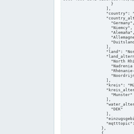
                    }

                  ],

                  "country": "Deutschland",

                  "country_alternatives": [

                    "Germany",

                    "Niemcy",

                    "Alemaña",

                    "Allemagne",

                    "Duitsland"

                  ],

                  "land": "Nordrhein-Westfalen",

                  "land_alternatives": [

                    "North Rhine-Westphalia",

                    "Nadrenia Północna-Westfalia",

                    "Rhénanie-du-Nord-Westphalie",

                    "Noordrijn-Westfalen"

                  ],

                  "kreis": "Münster",

                  "kreis_alternatives": [

                    "Munster"

                  ],

                  "water_alternatives": [

                    "DEK"

                  ],

                  "einzugsgebiet": "Ems",

                  "mqtttopic": "edis/pegelonline/+/+/+/+/ccd3e8f1-39e9-4e09-aa41-625afda84460/+"

                },

                {
