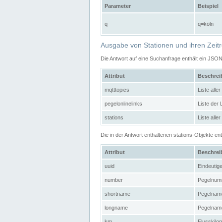
Parameter
Beispiel
q
q=köln
Ausgabe von Stationen und ihren Zeit
Die Antwort auf eine Suchanfrage enthält ein JSO
Attribut
Beschre
mqtttopics
Liste all
pegelonlinelinks
Liste der
stations
Liste alle
Die in der Antwort enthaltenen stations-Objekte 
Attribut
Beschre
uuid
Eindeutig
number
Pegelnum
shortname
Pegelname
longname
Pegelname
km
Flusskilo