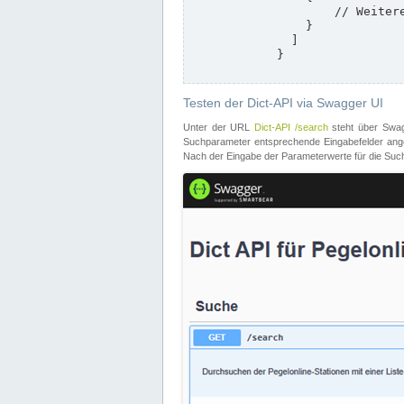
                    // Weitere Stationen

                }

              ]

            }

Testen der Dict-API via Swagger UI
Unter der URL
Dict-API /search
steht über Swagg
Suchparameter entsprechende Eingabefelder angeb
Nach der Eingabe der Parameterwerte für die Suche