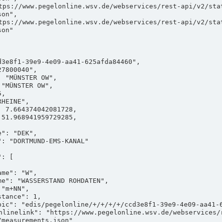
on",

on"

measurements.json"
