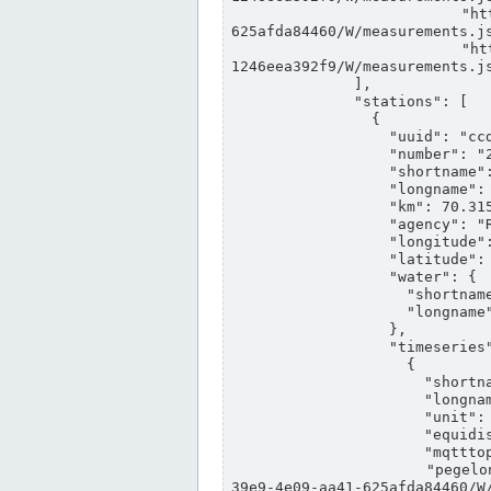
                "https://www.pegelonline.wsv.de/webservices/rest-api/v2/stations/ccd3e8f1-39e9-4e09-aa41-
625afda84460/W/measurements.js
                "https://www.pegelonline.wsv.de/webservices/rest-api/v2/stations/ed260406-bdd6-42ef-bf2a-
1246eea392f9/W/measurements.js
              ],

              "stations": [

                {

                  "uuid": "ccd3e8f1-39e9-4e09-aa41-625afda84460",

                  "number": "27800040",

                  "shortname": "MÜNSTER OW",

                  "longname": "MÜNSTER OW",

                  "km": 70.315,

                  "agency": "RHEINE",

                  "longitude": 7.664374042081728,

                  "latitude": 51.968941959729285,

                  "water": {

                    "shortname": "DEK",

                    "longname": "DORTMUND-EMS-KANAL"

                  },

                  "timeseries": [

                    {

                      "shortname": "W",

                      "longname": "WASSERSTAND ROHDATEN",

                      "unit": "m+NN",

                      "equidistance": 1,

                      "mqtttopic": "edis/pegelonline/+/+/+/+/ccd3e8f1-39e9-4e09-aa41-625afda84460/W",

                      "pegelonlinelink": "https://www.pegelonline.wsv.de/webservices/rest-api/v2/stations/ccd3e8f1-
39e9-4e09-aa41-625afda84460/W/