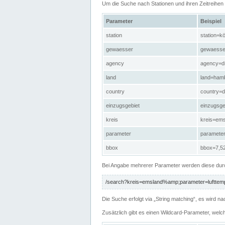
Um die Suche nach Stationen und ihren Zeitreihe
Parameter
Beispiel
station
station=kö
gewaesser
gewaesse
agency
agency=d
land
land=ham
country
country=d
einzugsgebiet
einzugsg
kreis
kreis=em
parameter
paramete
bbox
bbox=7,52
Bei Angabe mehrerer Parameter werden diese durc
/search?kreis=emsland%amp;parameter=lufttemp
Die Suche erfolgt via „String matching“, es wird
Zusätzlich gibt es einen Wildcard-Parameter, welc