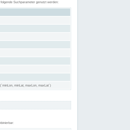
n folgende Suchparameter genutzt werden:
 (`minLon, minLat, maxLon, maxLat`)
binierbar: