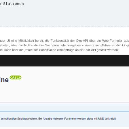
er UI eine Möglichkeit bereit, die Funktionalität der Dict-API über ein Web-Formular aus
oten, über die Nutzende ihre Suchparameter eingeben können (zum Aktivieren der Eingabefe
, kann über die „Execute“-Schaltfläche eine Anfrage an die Dict-API gestellt werden: