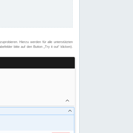
zuprobieren. Hierzu werden für alle unterstützten
lder bitte auf den Button „Try it out“ klicken).