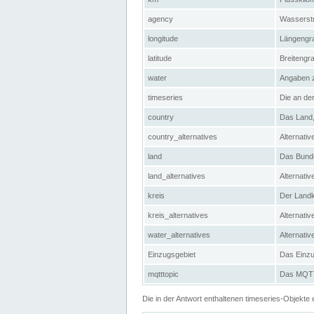
agency
Wasserstr
longitude
Längengra
latitude
Breitengr
water
Angaben 
timeseries
Die an der
country
Das Land, 
country_alternatives
Alternativ
land
Das Bundes
land_alternatives
Alternativ
kreis
Der Landkr
kreis_alternatives
Alternativ
water_alternatives
Alternati
Einzugsgebiet
Das Einzug
mqtttopic
Das MQTT-
Die in der Antwort enthaltenen timeseries-Objekt