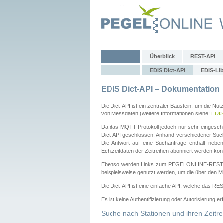
Überblick
REST-API
EDIS Dict-API
EDIS-Lib
EDIS Dict-API – Dokumentation
Die Dict-API ist ein zentraler Baustein, um die Nu
von Messdaten (weitere Informationen siehe:
EDI
Da das MQTT-Protokoll jedoch nur sehr eingeschr
Dict-API geschlossen. Anhand verschiedener Su
Die Antwort auf eine Suchanfrage enthält nebe
Echtzeitdaten der Zeitreihen abonniert werden kön
Ebenso werden Links zum PEGELONLINE-REST-
beispielsweise genutzt werden, um die über den M
Die Dict-API ist eine einfache API, welche das RE
Es ist keine Authentifizierung oder Autorisierung er
Suche nach Stationen und ihren Zeitre