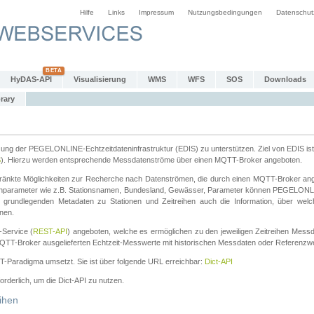
Hilfe
Links
Impressum
Nutzungsbedingungen
Datenschut
HyDAS-API
Visualisierung
WMS
WFS
SOS
Downloads
rary
tzung der PEGELONLINE-Echtzeitdateninfrastruktur (EDIS) zu unterstützen. Ziel von EDIS ist 
S
). Hierzu werden entsprechende Messdatenströme über einen MQTT-Broker angeboten.
änkte Möglichkeiten zur Recherche nach Datenströmen, die durch einen MQTT-Broker ange
chparameter wie z.B. Stationsnamen, Bundesland, Gewässer, Parameter können PEGELONL
n grundlegenden Metadaten zu Stationen und Zeitreihen auch die Information, über wel
nen.
Service (
REST-API
) angeboten, welche es ermöglichen zu den jeweiligen Zeitreihen Mess
QTT-Broker ausgelieferten Echtzeit-Messwerte mit historischen Messdaten oder Referenzwer
ST-Paradigma umsetzt. Sie ist über folgende URL erreichbar:
Dict-API
forderlich, um die Dict-API zu nutzen.
ihen