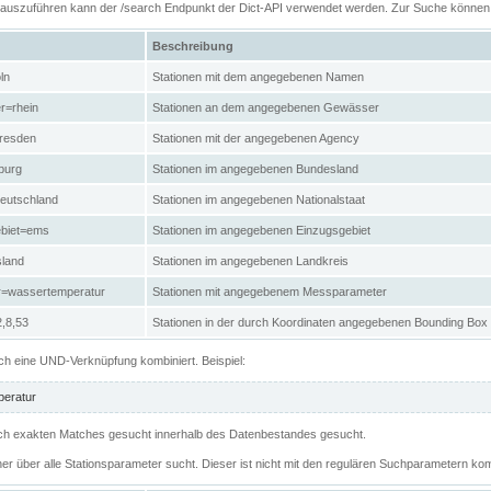
n auszuführen kann der /search Endpunkt der Dict-API verwendet werden. Zur Suche könne
Beschreibung
ln
Stationen mit dem angegebenen Namen
r=rhein
Stationen an dem angegebenen Gewässer
resden
Stationen mit der angegebenen Agency
burg
Stationen im angegebenen Bundesland
eutschland
Stationen im angegebenen Nationalstaat
ebiet=ems
Stationen im angegebenen Einzugsgebiet
sland
Stationen im angegebenen Landkreis
r=wassertemperatur
Stationen mit angegebenem Messparameter
,8,53
Stationen in der durch Koordinaten angegebenen Bounding Box
h eine UND-Verknüpfung kombiniert. Beispiel:
eratur
 nach exakten Matches gesucht innerhalb des Datenbestandes gesucht.
her über alle Stationsparameter sucht. Dieser ist nicht mit den regulären Suchparametern kom