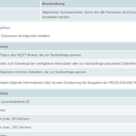
Beschreibung
Allgemeiner Suchparameter, durch den alle Parameter durchsuc
kombiniert werden.
reihen
N-Dokument mit folgenden Inhalten:
ibung
er Topics des MQTT-Broker, die zur Suchanfrage passen.
 Links zum Download der verfügbaren Messdaten aller zur Suchanfrage passenden Zeitrei
r Stationen mit ihren Zeitreihen, die zur Suchanfrage passen
enthalten folgende Informationen (dies ist eine Erweiterung der Ausgaben der PEGELONLINE-
ibung
e unveränderliche ID.
mer
 (max. 40 Zeichen)
 (max. 255 Zeichen)
meter