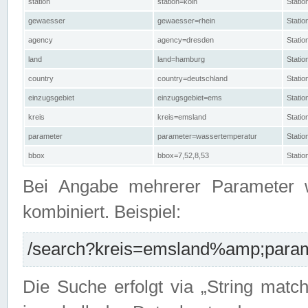
station
station=köln
Stati
gewaesser
gewaesser=rhein
Stati
agency
agency=dresden
Stati
land
land=hamburg
Stati
country
country=deutschland
Statio
einzugsgebiet
einzugsgebiet=ems
Stati
kreis
kreis=emsland
Stati
parameter
parameter=wassertemperatur
Stati
bbox
bbox=7,52,8,53
Statio
Bei Angabe mehrerer Parameter 
kombiniert. Beispiel:
/search?kreis=emsland%amp;parame
Die Suche erfolgt via „String matc