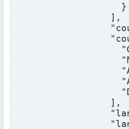
                    }

                  ],

                  "country": "Deutschland",

                  "country_alternatives": [

                    "Germany",

                    "Niemcy",

                    "Alemaña",

                    "Allemagne",

                    "Duitsland"

                  ],

                  "land": "Nordrhein-Westfalen",

                  "land_alternatives": [
