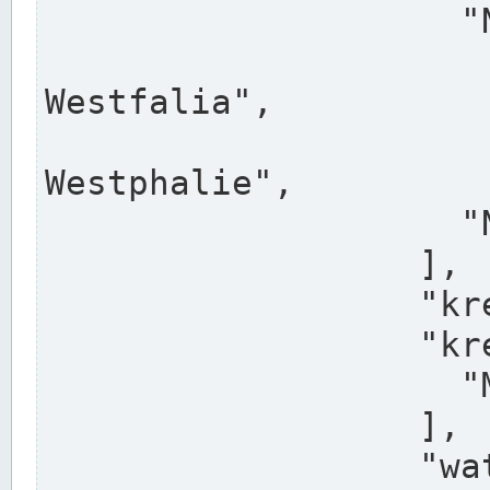
                    "North Rhine-Westphalia",

                    "Nadreni
Westfalia",

                    "Rhéna
Westphalie",

                    "Noordrijn-Westfalen"

                  ],

                  "kreis": "Münster",

                  "kreis_alternatives": [

                    "Munster"

                  ],

                  "water_alternatives": [
