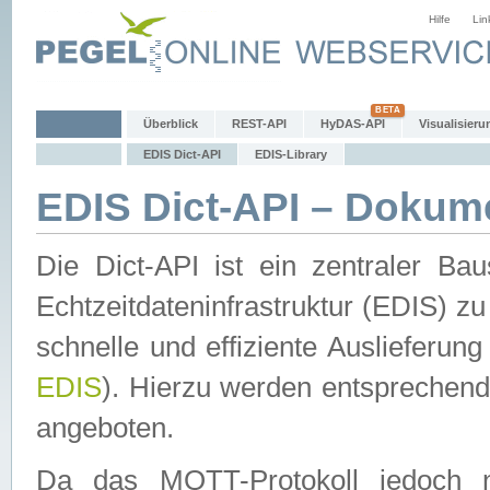
Hilfe
Lin
Überblick
REST-API
HyDAS-API
Visualisieru
EDIS Dict-API
EDIS-Library
EDIS Dict-API – Dokum
Die Dict-API ist ein zentraler 
Echtzeitdateninfrastruktur (EDIS) zu
schnelle und effiziente Auslieferun
EDIS
). Hierzu werden entspreche
angeboten.
Da das MQTT-Protokoll jedoch n