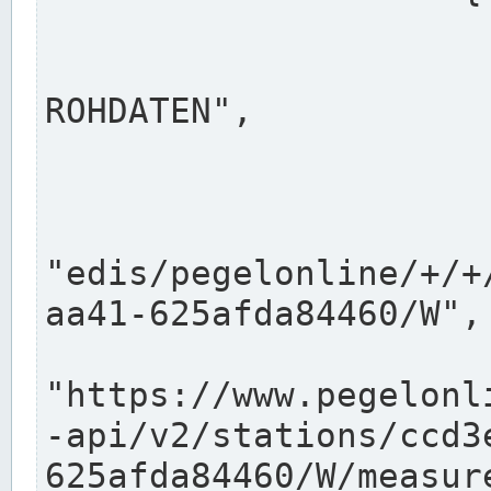
                      "shortname": "W"
                      "longname": "WASSER
ROHDATEN",

                      "unit": "m+NN",
                      "equidistance": 1
                    
"edis/pegelonline/+/+
aa41-625afda84460/W",

                      "pegel
"https://www.pegelonl
-api/v2/stations/ccd3
625afda84460/W/measure