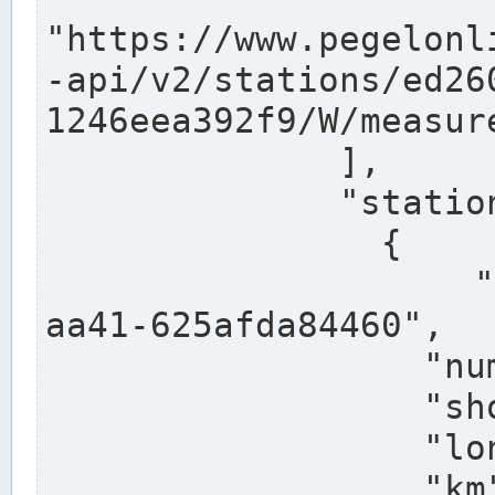
"https://www.pegelonl
-api/v2/stations/ed26
1246eea392f9/W/measure
              ],

              "stations": [

                {

                  "uuid": "ccd3e8f1-39e9-4e09-
aa41-625afda84460",

                  "number": "27800040",

                  "shortname": "MÜNSTER OW",

                  "longname": "MÜNSTER OW",

                  "km": 70.315,
