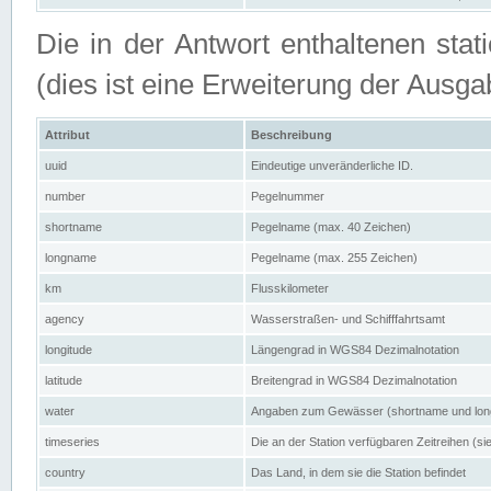
Die in der Antwort enthaltenen stat
(dies ist eine Erweiterung der Au
Attribut
Beschreibung
uuid
Eindeutige unveränderliche ID.
number
Pegelnummer
shortname
Pegelname (max. 40 Zeichen)
longname
Pegelname (max. 255 Zeichen)
km
Flusskilometer
agency
Wasserstraßen- und Schifffahrtsamt
longitude
Längengrad in WGS84 Dezimalnotation
latitude
Breitengrad in WGS84 Dezimalnotation
water
Angaben zum Gewässer (shortname und lo
timeseries
Die an der Station verfügbaren Zeitreihen (si
country
Das Land, in dem sie die Station befindet