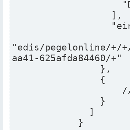
                    "DEK"

                  ],

                  "einzugsgebiet": "Ems",

                  
"edis/pegelonline/+/+
aa41-625afda84460/+"

                },

                {

                    // Weitere Stationen

                }

              ]

            }
