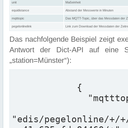
unit
Maßeinheit
equidistance
Abstand der Messwerte in Minuten
mqtttopic
Das MQTT-Topic, über das Messdaten der Ze
pegelonlinelink
Link zum Download der Messdaten der Zeit
Das nachfolgende Beispiel zeigt ex
Antwort der Dict-API auf eine 
„station=Münster“):
            {

              "mqtttopics": [

"edis/pegelonline/+/+