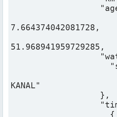
                  "agency": "RHEINE",

                  
7.664374042081728,

                 
51.968941959729285,

                  "water": {

                    "shortname": "DEK",

                    "longname": "DORTMUND-E
KANAL"

                  },

                  "timeseries": [

                    {
