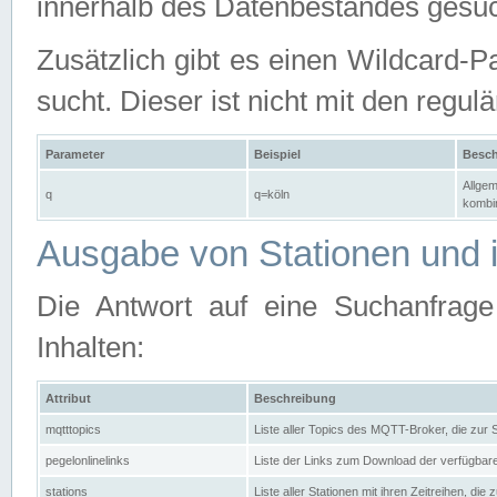
innerhalb des Datenbestandes gesuc
Zusätzlich gibt es einen Wildcard-P
sucht. Dieser ist nicht mit den reg
Parameter
Beispiel
Besch
Allgem
q
q=köln
kombin
Ausgabe von Stationen und i
Die Antwort auf eine Suchanfrag
Inhalten:
Attribut
Beschreibung
mqtttopics
Liste aller Topics des MQTT-Broker, die zur
pegelonlinelinks
Liste der Links zum Download der verfügba
stations
Liste aller Stationen mit ihren Zeitreihen, di