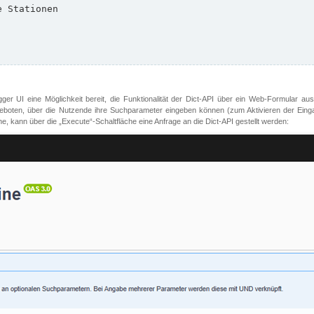
er UI eine Möglichkeit bereit, die Funktionalität der Dict-API über ein Web-Formular aus
oten, über die Nutzende ihre Suchparameter eingeben können (zum Aktivieren der Eingabefe
, kann über die „Execute“-Schaltfläche eine Anfrage an die Dict-API gestellt werden: