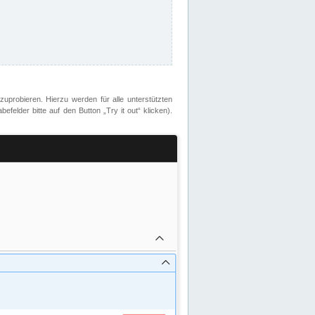
zuprobieren. Hierzu werden für alle unterstützten
lder bitte auf den Button „Try it out“ klicken).