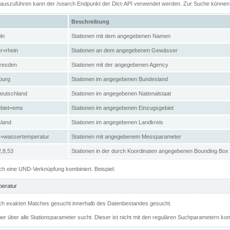
n auszuführen kann der /search Endpunkt der Dict-API verwendet werden. Zur Suche könne
Beschreibung
ln
Stationen mit dem angegebenen Namen
r=rhein
Stationen an dem angegebenen Gewässer
resden
Stationen mit der angegebenen Agency
burg
Stationen im angegebenen Bundesland
eutschland
Stationen im angegebenen Nationalstaat
ebiet=ems
Stationen im angegebenen Einzugsgebiet
sland
Stationen im angegebenen Landkreis
r=wassertemperatur
Stationen mit angegebenem Messparameter
,8,53
Stationen in der durch Koordinaten angegebenen Bounding Box
h eine UND-Verknüpfung kombiniert. Beispiel:
eratur
 nach exakten Matches gesucht innerhalb des Datenbestandes gesucht.
her über alle Stationsparameter sucht. Dieser ist nicht mit den regulären Suchparametern kom