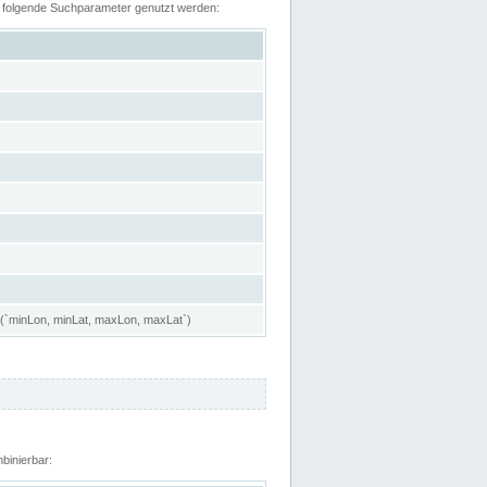
n folgende Suchparameter genutzt werden:
 (`minLon, minLat, maxLon, maxLat`)
binierbar: