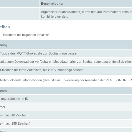
Beschreibung
Allgemeiner Suchparameter, durch den alle Parameter durchsuc
kombiniert werden.
reihen
N-Dokument mit folgenden Inhalten:
ibung
er Topics des MQTT-Broker, die zur Suchanfrage passen.
 Links zum Download der verfügbaren Messdaten aller zur Suchanfrage passenden Zeitrei
r Stationen mit ihren Zeitreihen, die zur Suchanfrage passen
enthalten folgende Informationen (dies ist eine Erweiterung der Ausgaben der PEGELONLINE-
ibung
e unveränderliche ID.
mer
 (max. 40 Zeichen)
 (max. 255 Zeichen)
meter