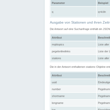
Parameter
Beispiel
q
q=köln
Ausgabe von Stationen und ihren Zeit
Die Antwort auf eine Suchanfrage enthält ein JSO
Attribut
Beschre
mqtttopics
Liste all
pegelonlinelinks
Liste der
stations
Liste alle
Die in der Antwort enthaltenen stations-Objekte 
Attribut
Beschre
uuid
Eindeutig
number
Pegelnum
shortname
Pegelname
longname
Pegelname
km
Flusskilo