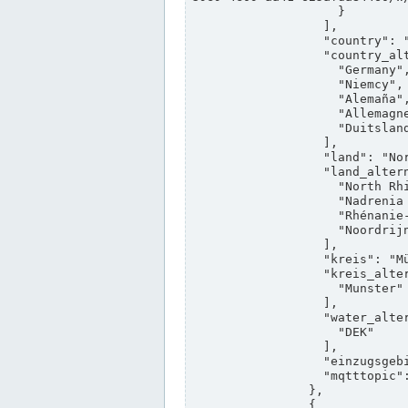
                    }

                  ],

                  "country": "Deutschland",

                  "country_alternatives": [

                    "Germany",

                    "Niemcy",

                    "Alemaña",

                    "Allemagne",

                    "Duitsland"

                  ],

                  "land": "Nordrhein-Westfalen",

                  "land_alternatives": [

                    "North Rhine-Westphalia",

                    "Nadrenia Północna-Westfalia",

                    "Rhénanie-du-Nord-Westphalie",

                    "Noordrijn-Westfalen"

                  ],

                  "kreis": "Münster",

                  "kreis_alternatives": [

                    "Munster"

                  ],

                  "water_alternatives": [

                    "DEK"

                  ],

                  "einzugsgebiet": "Ems",

                  "mqtttopic": "edis/pegelonline/+/+/+/+/ccd3e8f1-39e9-4e09-aa41-625afda84460/+"

                },

                {
