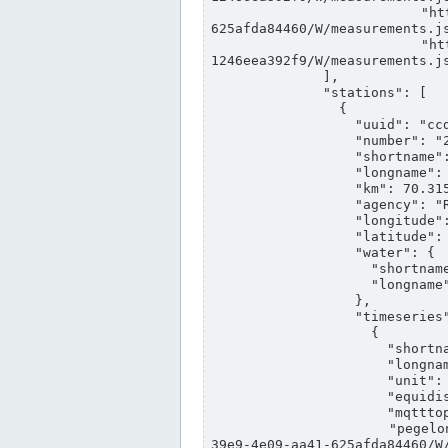
                "https://www.pegelonline.wsv.de/webservices/rest-api/v2/stations/ccd3e8f1-39e9-4e09-aa41-
625afda84460/W/measurements.js
                "https://www.pegelonline.wsv.de/webservices/rest-api/v2/stations/ed260406-bdd6-42ef-bf2a-
1246eea392f9/W/measurements.js
              ],

              "stations": [

                {

                  "uuid": "ccd3e8f1-39e9-4e09-aa41-625afda84460",

                  "number": "27800040",

                  "shortname": "MÜNSTER OW",

                  "longname": "MÜNSTER OW",

                  "km": 70.315,

                  "agency": "RHEINE",

                  "longitude": 7.664374042081728,

                  "latitude": 51.968941959729285,

                  "water": {

                    "shortname": "DEK",

                    "longname": "DORTMUND-EMS-KANAL"

                  },

                  "timeseries": [

                    {

                      "shortname": "W",

                      "longname": "WASSERSTAND ROHDATEN",

                      "unit": "m+NN",

                      "equidistance": 1,

                      "mqtttopic": "edis/pegelonline/+/+/+/+/ccd3e8f1-39e9-4e09-aa41-625afda84460/W",

                      "pegelonlinelink": "https://www.pegelonline.wsv.de/webservices/rest-api/v2/stations/ccd3e8f1-
39e9-4e09-aa41-625afda84460/W/