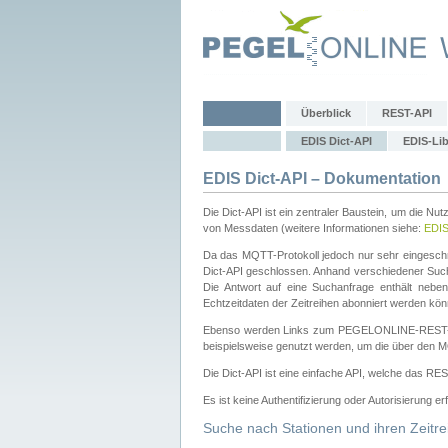
Überblick
REST-API
EDIS Dict-API
EDIS-Lib
EDIS Dict-API – Dokumentation
Die Dict-API ist ein zentraler Baustein, um die Nu
von Messdaten (weitere Informationen siehe:
EDI
Da das MQTT-Protokoll jedoch nur sehr eingeschr
Dict-API geschlossen. Anhand verschiedener Su
Die Antwort auf eine Suchanfrage enthält nebe
Echtzeitdaten der Zeitreihen abonniert werden kön
Ebenso werden Links zum PEGELONLINE-REST-
beispielsweise genutzt werden, um die über den M
Die Dict-API ist eine einfache API, welche das RE
Es ist keine Authentifizierung oder Autorisierung er
Suche nach Stationen und ihren Zeitre