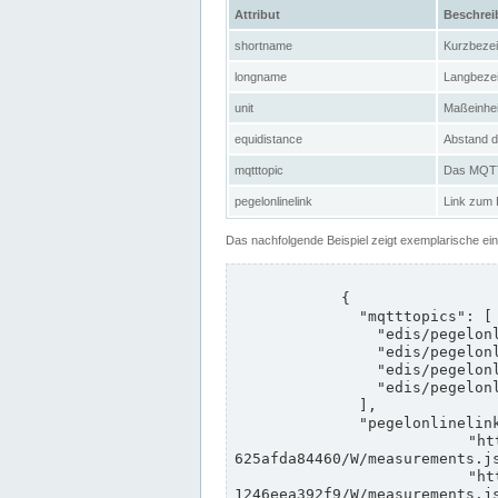
Attribut
Beschre
shortname
Kurzbeze
longname
Langbeze
unit
Maßeinhei
equidistance
Abstand d
mqtttopic
Das MQTT-
pegelonlinelink
Link zum
Das nachfolgende Beispiel zeigt exemplarische ei
            {

              "mqtttopics": [

                "edis/pegelonline/+/+/+/+/ccd3e8f1-39e9-4e09-aa41-625afda84460/+",

                "edis/pegelonline/+/+/+/+/ed260406-bdd6-42ef-bf2a-1246eea392f9/+",

                "edis/pegelonline/+/+/+/+/ccd3e8f1-39e9-4e09-aa41-625afda84460/+",

                "edis/pegelonline/+/+/+/+/ed260406-bdd6-42ef-bf2a-1246eea392f9/+"

              ],

              "pegelonlinelinks": [

                "https://www.pegelonline.wsv.de/webservices/rest-api/v2/stations/ccd3e8f1-39e9-4e09-aa41-
625afda84460/W/measurements.js
                "https://www.pegelonline.wsv.de/webservices/rest-api/v2/stations/ed260406-bdd6-42ef-bf2a-
1246eea392f9/W/measurements.js