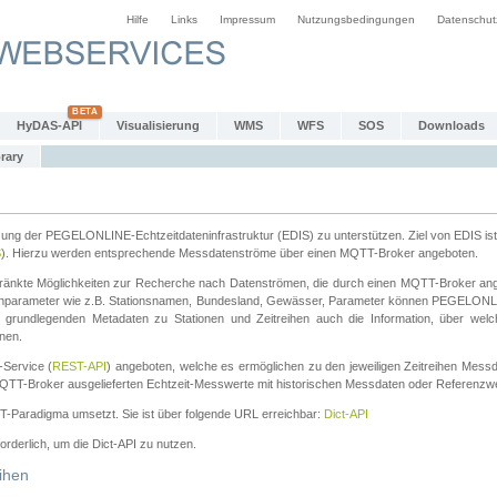
Hilfe
Links
Impressum
Nutzungsbedingungen
Datenschut
HyDAS-API
Visualisierung
WMS
WFS
SOS
Downloads
rary
tzung der PEGELONLINE-Echtzeitdateninfrastruktur (EDIS) zu unterstützen. Ziel von EDIS ist 
S
). Hierzu werden entsprechende Messdatenströme über einen MQTT-Broker angeboten.
änkte Möglichkeiten zur Recherche nach Datenströmen, die durch einen MQTT-Broker ange
chparameter wie z.B. Stationsnamen, Bundesland, Gewässer, Parameter können PEGELONL
n grundlegenden Metadaten zu Stationen und Zeitreihen auch die Information, über wel
nen.
Service (
REST-API
) angeboten, welche es ermöglichen zu den jeweiligen Zeitreihen Mess
QTT-Broker ausgelieferten Echtzeit-Messwerte mit historischen Messdaten oder Referenzwer
ST-Paradigma umsetzt. Sie ist über folgende URL erreichbar:
Dict-API
forderlich, um die Dict-API zu nutzen.
ihen