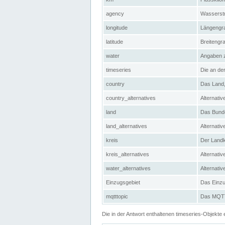
agency
Wasserstr
longitude
Längengra
latitude
Breitengr
water
Angaben 
timeseries
Die an der
country
Das Land, 
country_alternatives
Alternativ
land
Das Bundes
land_alternatives
Alternativ
kreis
Der Landkr
kreis_alternatives
Alternativ
water_alternatives
Alternati
Einzugsgebiet
Das Einzug
mqtttopic
Das MQTT-
Die in der Antwort enthaltenen timeseries-Objekt