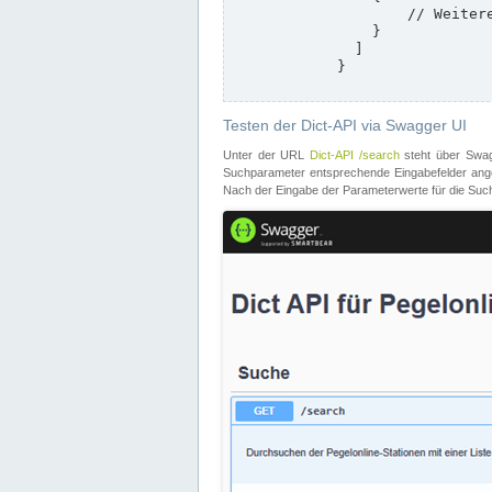
                    // Weitere Stationen

                }

              ]

            }

Testen der Dict-API via Swagger UI
Unter der URL
Dict-API /search
steht über Swagg
Suchparameter entsprechende Eingabefelder angeb
Nach der Eingabe der Parameterwerte für die Suche