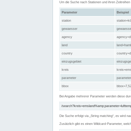
Um die Suche nach Stationen und ihren Zeitreihe
Parameter
Beispiel
station
station=kö
gewaesser
gewaesse
agency
agency=d
land
land=ham
country
country=d
einzugsgebiet
einzugsg
kreis
kreis=em
parameter
paramete
bbox
bbox=7,52
Bei Angabe mehrerer Parameter werden diese durc
/search?kreis=emsland%amp;parameter=lufttemp
Die Suche erfolgt via „String matching“, es wird
Zusätzlich gibt es einen Wildcard-Parameter, welc