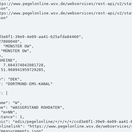
on",

on"

measurements.json"
