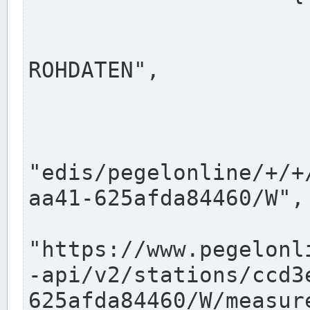
                      "shortname": "W"
                      "longname": "WASSER
ROHDATEN",

                      "unit": "m+NN",
                      "equidistance": 1
                    
"edis/pegelonline/+/+
aa41-625afda84460/W",

                      "pegel
"https://www.pegelonl
-api/v2/stations/ccd3
625afda84460/W/measure