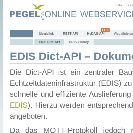
Hilfe
Lin
Überblick
REST-API
HyDAS-API
Visualisieru
EDIS Dict-API
EDIS-Library
EDIS Dict-API – Dokum
Die Dict-API ist ein zentraler 
Echtzeitdateninfrastruktur (EDIS) zu
schnelle und effiziente Auslieferun
EDIS
). Hierzu werden entspreche
angeboten.
Da das MQTT-Protokoll jedoch n