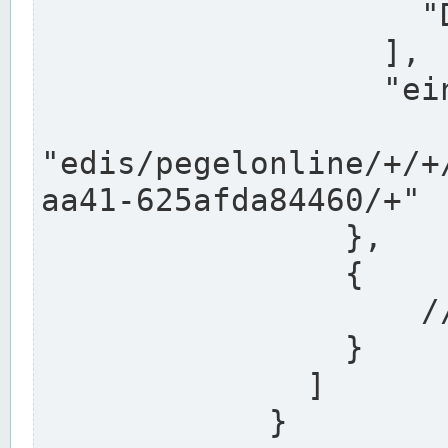
                    "DEK"

                  ],

                  "einzugsgebiet": "Ems",

                  
"edis/pegelonline/+/+
aa41-625afda84460/+"

                },

                {

                    // Weitere Stationen

                }

              ]

            }
