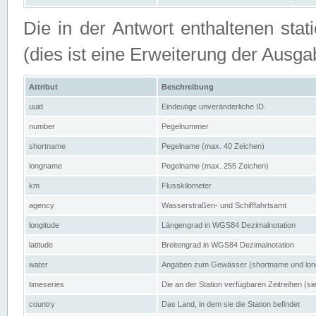
Die in der Antwort enthaltenen stat
(dies ist eine Erweiterung der Au
Attribut
Beschreibung
uuid
Eindeutige unveränderliche ID.
number
Pegelnummer
shortname
Pegelname (max. 40 Zeichen)
longname
Pegelname (max. 255 Zeichen)
km
Flusskilometer
agency
Wasserstraßen- und Schifffahrtsamt
longitude
Längengrad in WGS84 Dezimalnotation
latitude
Breitengrad in WGS84 Dezimalnotation
water
Angaben zum Gewässer (shortname und lo
timeseries
Die an der Station verfügbaren Zeitreihen (si
country
Das Land, in dem sie die Station befindet