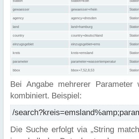
station
station=köln
Stati
gewaesser
gewaesser=rhein
Stati
agency
agency=dresden
Stati
land
land=hamburg
Stati
country
country=deutschland
Statio
einzugsgebiet
einzugsgebiet=ems
Stati
kreis
kreis=emsland
Stati
parameter
parameter=wassertemperatur
Stati
bbox
bbox=7,52,8,53
Statio
Bei Angabe mehrerer Parameter 
kombiniert. Beispiel:
/search?kreis=emsland%amp;parame
Die Suche erfolgt via „String matc