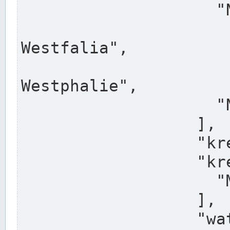
                    "North Rhine-Westphalia",

                    "Nadreni
Westfalia",

                    "Rhéna
Westphalie",

                    "Noordrijn-Westfalen"

                  ],

                  "kreis": "Münster",

                  "kreis_alternatives": [

                    "Munster"

                  ],

                  "water_alternatives": [
