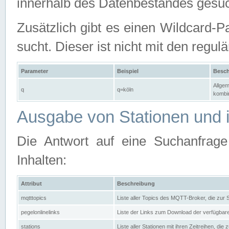
innerhalb des Datenbestandes gesuc
Zusätzlich gibt es einen Wildcard-P
sucht. Dieser ist nicht mit den reg
Parameter
Beispiel
Besch
Allgem
q
q=köln
kombin
Ausgabe von Stationen und i
Die Antwort auf eine Suchanfrag
Inhalten:
Attribut
Beschreibung
mqtttopics
Liste aller Topics des MQTT-Broker, die zur
pegelonlinelinks
Liste der Links zum Download der verfügba
stations
Liste aller Stationen mit ihren Zeitreihen, di