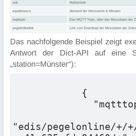
unit
Maßeinheit
equidistance
Abstand der Messwerte in Minuten
mqtttopic
Das MQTT-Topic, über das Messdaten der Ze
pegelonlinelink
Link zum Download der Messdaten der Zeit
Das nachfolgende Beispiel zeigt ex
Antwort der Dict-API auf eine 
„station=Münster“):
            {

              "mqtttopics": [

"edis/pegelonline/+/+