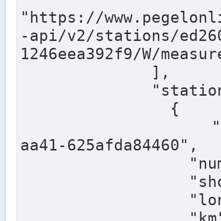
"https://www.pegelonl
-api/v2/stations/ed26
1246eea392f9/W/measure
              ],

              "stations": [

                {

                  "uuid": "ccd3e8f1-39e9-4e09-
aa41-625afda84460",

                  "number": "27800040",

                  "shortname": "MÜNSTER OW",

                  "longname": "MÜNSTER OW",

                  "km": 70.315,
