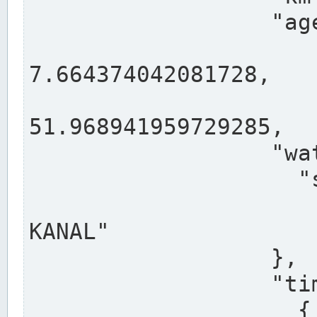
                  "agency": "RHEINE",

                  
7.664374042081728,

                 
51.968941959729285,

                  "water": {

                    "shortname": "DEK",

                    "longname": "DORTMUND-E
KANAL"

                  },

                  "timeseries": [

                    {
