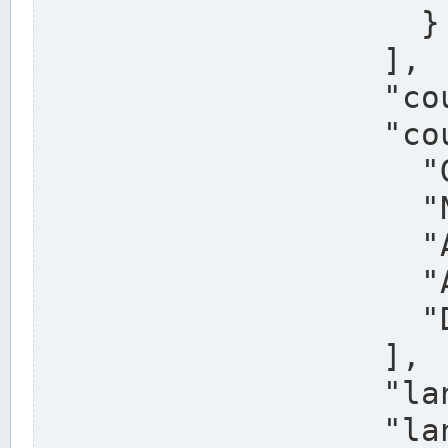
                    }

                  ],

                  "country": "Deutschland",

                  "country_alternatives": [

                    "Germany",

                    "Niemcy",

                    "Alemaña",

                    "Allemagne",

                    "Duitsland"

                  ],

                  "land": "Nordrhein-Westfalen",

                  "land_alternatives": [
