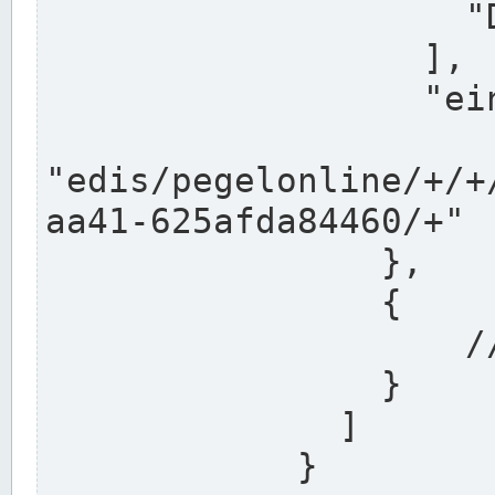
                    "DEK"

                  ],

                  "einzugsgebiet": "Ems",

                  
"edis/pegelonline/+/+
aa41-625afda84460/+"

                },

                {

                    // Weitere Stationen

                }

              ]

            }
