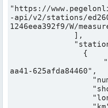
"https://www.pegelonl
-api/v2/stations/ed26
1246eea392f9/W/measure
              ],

              "stations": [

                {

                  "uuid": "ccd3e8f1-39e9-4e09-
aa41-625afda84460",

                  "number": "27800040",

                  "shortname": "MÜNSTER OW",

                  "longname": "MÜNSTER OW",

                  "km": 70.315,
