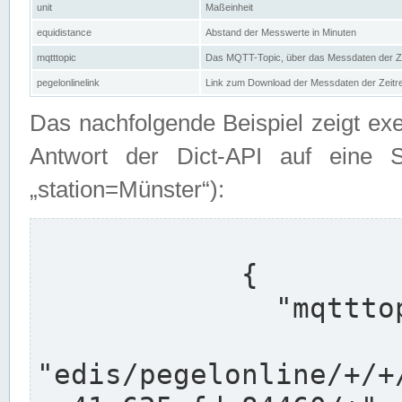
unit
Maßeinheit
equidistance
Abstand der Messwerte in Minuten
mqtttopic
Das MQTT-Topic, über das Messdaten der Ze
pegelonlinelink
Link zum Download der Messdaten der Zeit
Das nachfolgende Beispiel zeigt ex
Antwort der Dict-API auf eine 
„station=Münster“):
            {

              "mqtttopics": [

"edis/pegelonline/+/+