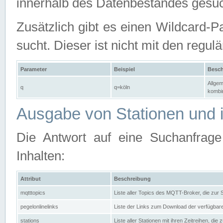
innerhalb des Datenbestandes gesuc
Zusätzlich gibt es einen Wildcard-P
sucht. Dieser ist nicht mit den reg
Parameter
Beispiel
Besch
Allgem
q
q=köln
kombin
Ausgabe von Stationen und i
Die Antwort auf eine Suchanfrag
Inhalten:
Attribut
Beschreibung
mqtttopics
Liste aller Topics des MQTT-Broker, die zur
pegelonlinelinks
Liste der Links zum Download der verfügba
stations
Liste aller Stationen mit ihren Zeitreihen, di