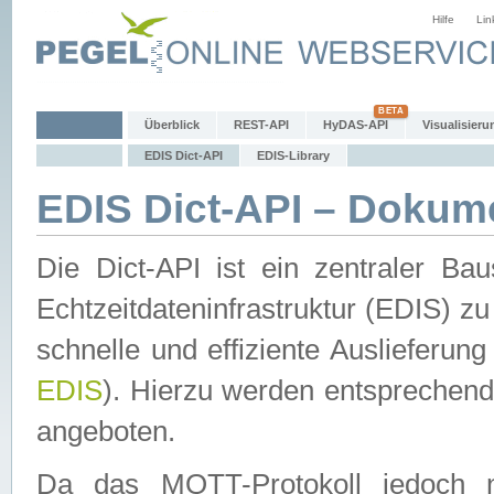
Hilfe
Lin
Überblick
REST-API
HyDAS-API
Visualisieru
EDIS Dict-API
EDIS-Library
EDIS Dict-API – Dokum
Die Dict-API ist ein zentraler 
Echtzeitdateninfrastruktur (EDIS) zu
schnelle und effiziente Auslieferun
EDIS
). Hierzu werden entspreche
angeboten.
Da das MQTT-Protokoll jedoch n