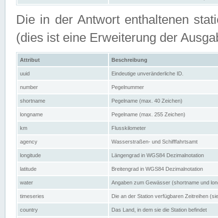
Die in der Antwort enthaltenen stat
(dies ist eine Erweiterung der Au
Attribut
Beschreibung
uuid
Eindeutige unveränderliche ID.
number
Pegelnummer
shortname
Pegelname (max. 40 Zeichen)
longname
Pegelname (max. 255 Zeichen)
km
Flusskilometer
agency
Wasserstraßen- und Schifffahrtsamt
longitude
Längengrad in WGS84 Dezimalnotation
latitude
Breitengrad in WGS84 Dezimalnotation
water
Angaben zum Gewässer (shortname und lo
timeseries
Die an der Station verfügbaren Zeitreihen (si
country
Das Land, in dem sie die Station befindet