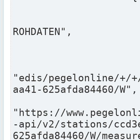
                      "shortname": "W"
                      "longname": "WASSER
ROHDATEN",

                      "unit": "m+NN",
                      "equidistance": 1
                    
"edis/pegelonline/+/+
aa41-625afda84460/W",

                      "pegel
"https://www.pegelonl
-api/v2/stations/ccd3
625afda84460/W/measure