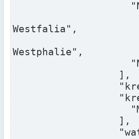
                    "North Rhine-Westphalia",

                    "Nadreni
Westfalia",

                    "Rhéna
Westphalie",

                    "Noordrijn-Westfalen"

                  ],

                  "kreis": "Münster",

                  "kreis_alternatives": [

                    "Munster"

                  ],

                  "water_alternatives": [
