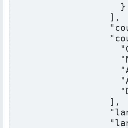
                    }

                  ],

                  "country": "Deutschland",

                  "country_alternatives": [

                    "Germany",

                    "Niemcy",

                    "Alemaña",

                    "Allemagne",

                    "Duitsland"

                  ],

                  "land": "Nordrhein-Westfalen",

                  "land_alternatives": [
