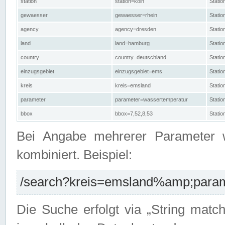
station
station=köln
Stati
gewaesser
gewaesser=rhein
Stati
agency
agency=dresden
Stati
land
land=hamburg
Stati
country
country=deutschland
Statio
einzugsgebiet
einzugsgebiet=ems
Stati
kreis
kreis=emsland
Stati
parameter
parameter=wassertemperatur
Stati
bbox
bbox=7,52,8,53
Statio
Bei Angabe mehrerer Parameter 
kombiniert. Beispiel:
/search?kreis=emsland%amp;parame
Die Suche erfolgt via „String matc