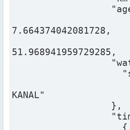
                  "agency": "RHEINE",

                  
7.664374042081728,

                 
51.968941959729285,

                  "water": {

                    "shortname": "DEK",

                    "longname": "DORTMUND-E
KANAL"

                  },

                  "timeseries": [

                    {
