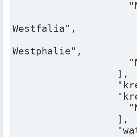
                    "North Rhine-Westphalia",

                    "Nadreni
Westfalia",

                    "Rhéna
Westphalie",

                    "Noordrijn-Westfalen"

                  ],

                  "kreis": "Münster",

                  "kreis_alternatives": [

                    "Munster"

                  ],

                  "water_alternatives": [
