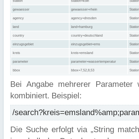
station
station=köln
Stati
gewaesser
gewaesser=rhein
Stati
agency
agency=dresden
Stati
land
land=hamburg
Stati
country
country=deutschland
Statio
einzugsgebiet
einzugsgebiet=ems
Stati
kreis
kreis=emsland
Stati
parameter
parameter=wassertemperatur
Stati
bbox
bbox=7,52,8,53
Statio
Bei Angabe mehrerer Parameter 
kombiniert. Beispiel:
/search?kreis=emsland%amp;parame
Die Suche erfolgt via „String matc