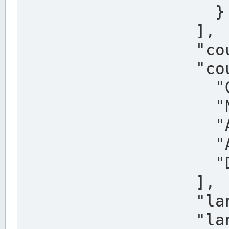
                    }

                  ],

                  "country": "Deutschland",

                  "country_alternatives": [

                    "Germany",

                    "Niemcy",

                    "Alemaña",

                    "Allemagne",

                    "Duitsland"

                  ],

                  "land": "Nordrhein-Westfalen",

                  "land_alternatives": [
