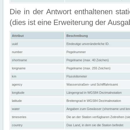
Die in der Antwort enthaltenen stat
(dies ist eine Erweiterung der Au
Attribut
Beschreibung
uuid
Eindeutige unveränderliche ID.
number
Pegelnummer
shortname
Pegelname (max. 40 Zeichen)
longname
Pegelname (max. 255 Zeichen)
km
Flusskilometer
agency
Wasserstraßen- und Schifffahrtsamt
longitude
Längengrad in WGS84 Dezimalnotation
latitude
Breitengrad in WGS84 Dezimalnotation
water
Angaben zum Gewässer (shortname und lo
timeseries
Die an der Station verfügbaren Zeitreihen (si
country
Das Land, in dem sie die Station befindet