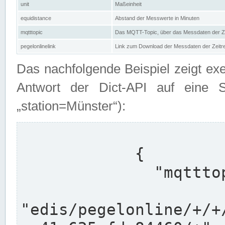
unit
Maßeinheit
equidistance
Abstand der Messwerte in Minuten
mqtttopic
Das MQTT-Topic, über das Messdaten der Ze
pegelonlinelink
Link zum Download der Messdaten der Zeit
Das nachfolgende Beispiel zeigt ex
Antwort der Dict-API auf eine 
„station=Münster“):
            {

              "mqtttopics": [

"edis/pegelonline/+/+