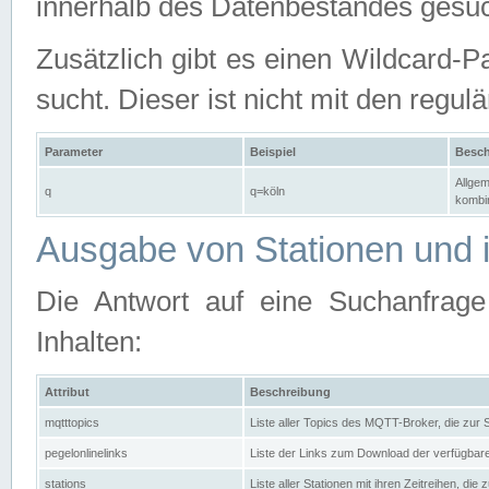
innerhalb des Datenbestandes gesuc
Zusätzlich gibt es einen Wildcard-P
sucht. Dieser ist nicht mit den reg
Parameter
Beispiel
Besch
Allgem
q
q=köln
kombin
Ausgabe von Stationen und i
Die Antwort auf eine Suchanfrag
Inhalten:
Attribut
Beschreibung
mqtttopics
Liste aller Topics des MQTT-Broker, die zur
pegelonlinelinks
Liste der Links zum Download der verfügba
stations
Liste aller Stationen mit ihren Zeitreihen, di