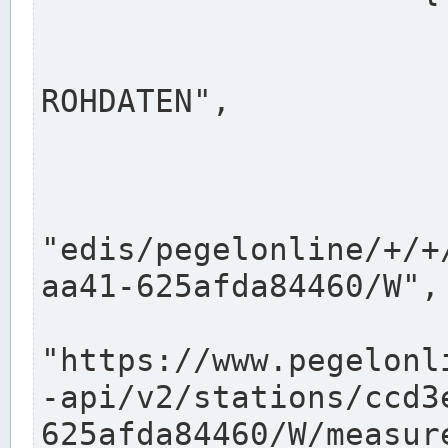
                      "shortname": "W"
                      "longname": "WASSER
ROHDATEN",

                      "unit": "m+NN",
                      "equidistance": 1
                    
"edis/pegelonline/+/+
aa41-625afda84460/W",

                      "pegel
"https://www.pegelonl
-api/v2/stations/ccd3
625afda84460/W/measure