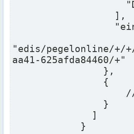
                    "DEK"

                  ],

                  "einzugsgebiet": "Ems",

                  
"edis/pegelonline/+/+
aa41-625afda84460/+"

                },

                {

                    // Weitere Stationen

                }

              ]

            }
