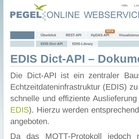
Hilfe
Lin
Überblick
REST-API
HyDAS-API
Visualisieru
EDIS Dict-API
EDIS-Library
EDIS Dict-API – Dokum
Die Dict-API ist ein zentraler 
Echtzeitdateninfrastruktur (EDIS) zu
schnelle und effiziente Auslieferun
EDIS
). Hierzu werden entspreche
angeboten.
Da das MQTT-Protokoll jedoch n