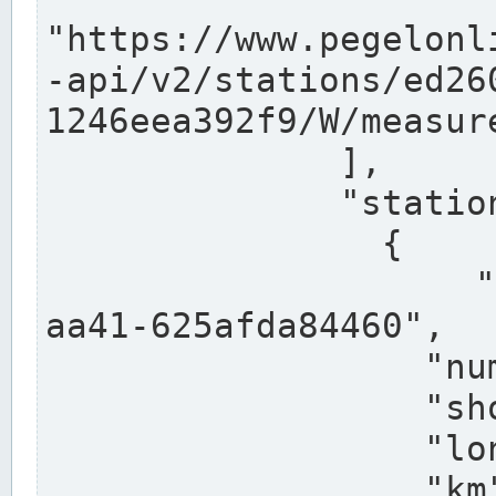
"https://www.pegelonl
-api/v2/stations/ed26
1246eea392f9/W/measure
              ],

              "stations": [

                {

                  "uuid": "ccd3e8f1-39e9-4e09-
aa41-625afda84460",

                  "number": "27800040",

                  "shortname": "MÜNSTER OW",

                  "longname": "MÜNSTER OW",

                  "km": 70.315,
