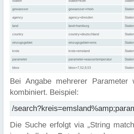
station
station=köln
Stati
gewaesser
gewaesser=rhein
Stati
agency
agency=dresden
Stati
land
land=hamburg
Stati
country
country=deutschland
Statio
einzugsgebiet
einzugsgebiet=ems
Stati
kreis
kreis=emsland
Stati
parameter
parameter=wassertemperatur
Stati
bbox
bbox=7,52,8,53
Statio
Bei Angabe mehrerer Parameter 
kombiniert. Beispiel:
/search?kreis=emsland%amp;parame
Die Suche erfolgt via „String matc