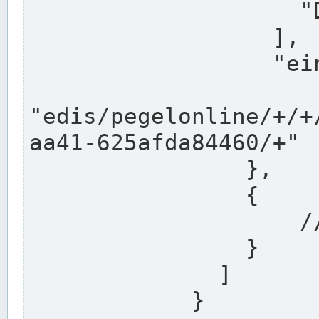
                    "DEK"

                  ],

                  "einzugsgebiet": "Ems",

                  
"edis/pegelonline/+/+
aa41-625afda84460/+"

                },

                {

                    // Weitere Stationen

                }

              ]

            }
