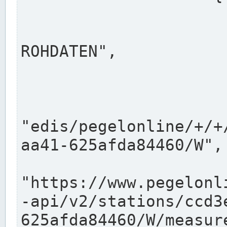
                      "shortname": "W"
                      "longname": "WASSER
ROHDATEN",

                      "unit": "m+NN",
                      "equidistance": 1
                    
"edis/pegelonline/+/+
aa41-625afda84460/W",

                      "pegel
"https://www.pegelonl
-api/v2/stations/ccd3
625afda84460/W/measure