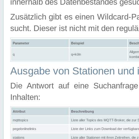
innerhalb des Datenbestandes gesuc
Zusätzlich gibt es einen Wildcard-P
sucht. Dieser ist nicht mit den reg
Parameter
Beispiel
Besch
Allgem
q
q=köln
kombin
Ausgabe von Stationen und i
Die Antwort auf eine Suchanfrag
Inhalten:
Attribut
Beschreibung
mqtttopics
Liste aller Topics des MQTT-Broker, die zur
pegelonlinelinks
Liste der Links zum Download der verfügba
stations
Liste aller Stationen mit ihren Zeitreihen, di