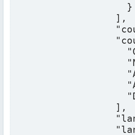
                    }

                  ],

                  "country": "Deutschland",

                  "country_alternatives": [

                    "Germany",

                    "Niemcy",

                    "Alemaña",

                    "Allemagne",

                    "Duitsland"

                  ],

                  "land": "Nordrhein-Westfalen",

                  "land_alternatives": [
