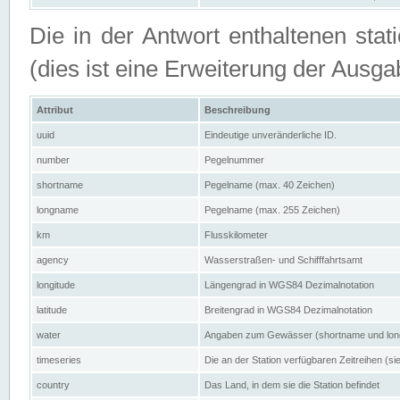
Die in der Antwort enthaltenen stat
(dies ist eine Erweiterung der Au
Attribut
Beschreibung
uuid
Eindeutige unveränderliche ID.
number
Pegelnummer
shortname
Pegelname (max. 40 Zeichen)
longname
Pegelname (max. 255 Zeichen)
km
Flusskilometer
agency
Wasserstraßen- und Schifffahrtsamt
longitude
Längengrad in WGS84 Dezimalnotation
latitude
Breitengrad in WGS84 Dezimalnotation
water
Angaben zum Gewässer (shortname und lo
timeseries
Die an der Station verfügbaren Zeitreihen (si
country
Das Land, in dem sie die Station befindet