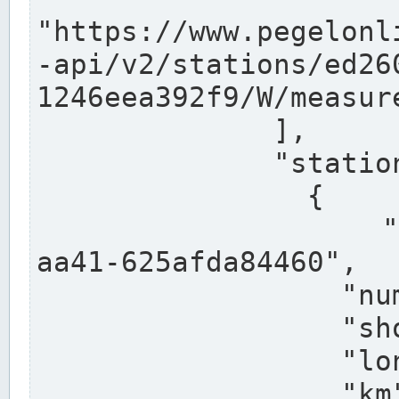
"https://www.pegelonl
-api/v2/stations/ed26
1246eea392f9/W/measure
              ],

              "stations": [

                {

                  "uuid": "ccd3e8f1-39e9-4e09-
aa41-625afda84460",

                  "number": "27800040",

                  "shortname": "MÜNSTER OW",

                  "longname": "MÜNSTER OW",

                  "km": 70.315,
