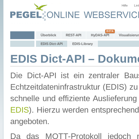
Hilfe
Lin
Überblick
REST-API
HyDAS-API
Visualisieru
EDIS Dict-API
EDIS-Library
EDIS Dict-API – Dokum
Die Dict-API ist ein zentraler 
Echtzeitdateninfrastruktur (EDIS) zu
schnelle und effiziente Auslieferun
EDIS
). Hierzu werden entspreche
angeboten.
Da das MQTT-Protokoll jedoch n