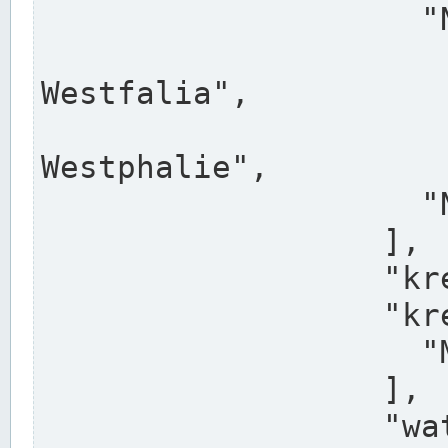
                    "North Rhine-Westphalia",

                    "Nadreni
Westfalia",

                    "Rhéna
Westphalie",

                    "Noordrijn-Westfalen"

                  ],

                  "kreis": "Münster",

                  "kreis_alternatives": [

                    "Munster"

                  ],

                  "water_alternatives": [
