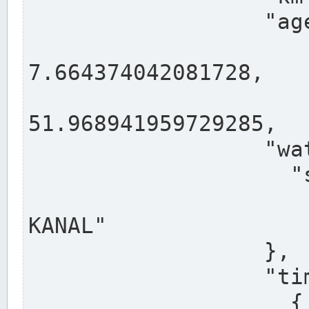
                  "agency": "RHEINE",

                  
7.664374042081728,

                 
51.968941959729285,

                  "water": {

                    "shortname": "DEK",

                    "longname": "DORTMUND-E
KANAL"

                  },

                  "timeseries": [

                    {
