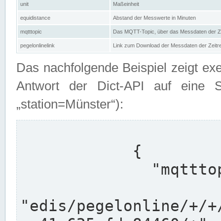
unit
Maßeinheit
equidistance
Abstand der Messwerte in Minuten
mqtttopic
Das MQTT-Topic, über das Messdaten der Ze
pegelonlinelink
Link zum Download der Messdaten der Zeit
Das nachfolgende Beispiel zeigt ex
Antwort der Dict-API auf eine 
„station=Münster“):
            {

              "mqtttopics": [

"edis/pegelonline/+/+