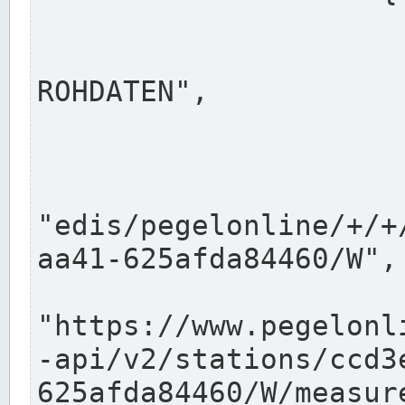
                      "shortname": "W"
                      "longname": "WASSER
ROHDATEN",

                      "unit": "m+NN",
                      "equidistance": 1
                    
"edis/pegelonline/+/+
aa41-625afda84460/W",

                      "pegel
"https://www.pegelonl
-api/v2/stations/ccd3
625afda84460/W/measure