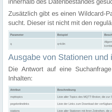
innerhalb des Datenbestandes gesuc
Zusätzlich gibt es einen Wildcard-P
sucht. Dieser ist nicht mit den reg
Parameter
Beispiel
Besch
Allgem
q
q=köln
kombin
Ausgabe von Stationen und i
Die Antwort auf eine Suchanfrag
Inhalten:
Attribut
Beschreibung
mqtttopics
Liste aller Topics des MQTT-Broker, die zur
pegelonlinelinks
Liste der Links zum Download der verfügba
stations
Liste aller Stationen mit ihren Zeitreihen, di