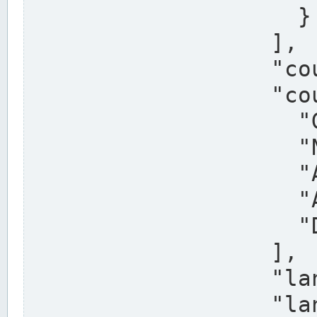
                    }

                  ],

                  "country": "Deutschland",

                  "country_alternatives": [

                    "Germany",

                    "Niemcy",

                    "Alemaña",

                    "Allemagne",

                    "Duitsland"

                  ],

                  "land": "Nordrhein-Westfalen",

                  "land_alternatives": [
