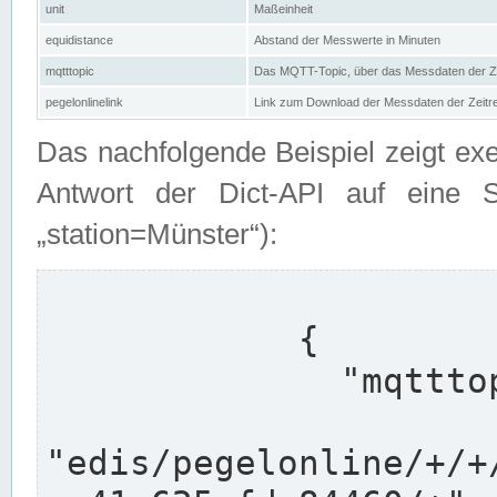
unit
Maßeinheit
equidistance
Abstand der Messwerte in Minuten
mqtttopic
Das MQTT-Topic, über das Messdaten der Ze
pegelonlinelink
Link zum Download der Messdaten der Zeit
Das nachfolgende Beispiel zeigt ex
Antwort der Dict-API auf eine 
„station=Münster“):
            {

              "mqtttopics": [

"edis/pegelonline/+/+