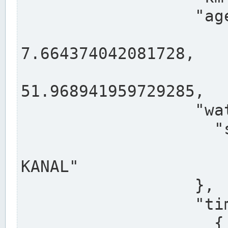
                  "agency": "RHEINE",

                  
7.664374042081728,

                 
51.968941959729285,

                  "water": {

                    "shortname": "DEK",

                    "longname": "DORTMUND-E
KANAL"

                  },

                  "timeseries": [

                    {
