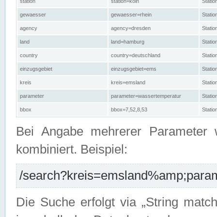
station
station=köln
Stati
gewaesser
gewaesser=rhein
Stati
agency
agency=dresden
Stati
land
land=hamburg
Stati
country
country=deutschland
Statio
einzugsgebiet
einzugsgebiet=ems
Stati
kreis
kreis=emsland
Stati
parameter
parameter=wassertemperatur
Stati
bbox
bbox=7,52,8,53
Statio
Bei Angabe mehrerer Parameter 
kombiniert. Beispiel:
/search?kreis=emsland%amp;parame
Die Suche erfolgt via „String matc