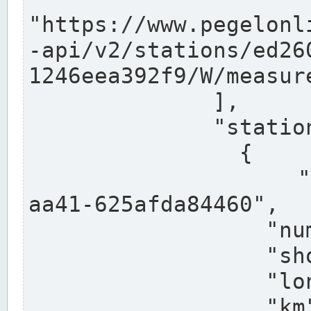
"https://www.pegelonl
-api/v2/stations/ed26
1246eea392f9/W/measure
              ],

              "stations": [

                {

                  "uuid": "ccd3e8f1-39e9-4e09-
aa41-625afda84460",

                  "number": "27800040",

                  "shortname": "MÜNSTER OW",

                  "longname": "MÜNSTER OW",

                  "km": 70.315,
