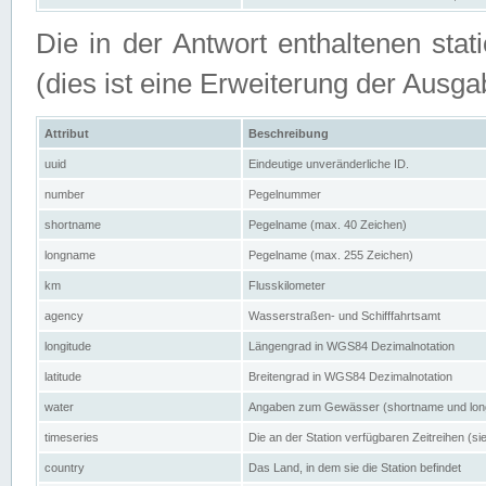
Die in der Antwort enthaltenen stat
(dies ist eine Erweiterung der Au
Attribut
Beschreibung
uuid
Eindeutige unveränderliche ID.
number
Pegelnummer
shortname
Pegelname (max. 40 Zeichen)
longname
Pegelname (max. 255 Zeichen)
km
Flusskilometer
agency
Wasserstraßen- und Schifffahrtsamt
longitude
Längengrad in WGS84 Dezimalnotation
latitude
Breitengrad in WGS84 Dezimalnotation
water
Angaben zum Gewässer (shortname und lo
timeseries
Die an der Station verfügbaren Zeitreihen (si
country
Das Land, in dem sie die Station befindet