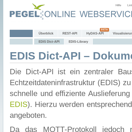
Hilfe
Lin
Überblick
REST-API
HyDAS-API
Visualisieru
EDIS Dict-API
EDIS-Library
EDIS Dict-API – Dokum
Die Dict-API ist ein zentraler 
Echtzeitdateninfrastruktur (EDIS) zu
schnelle und effiziente Auslieferun
EDIS
). Hierzu werden entspreche
angeboten.
Da das MQTT-Protokoll jedoch n