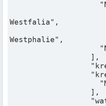
                    "North Rhine-Westphalia",

                    "Nadreni
Westfalia",

                    "Rhéna
Westphalie",

                    "Noordrijn-Westfalen"

                  ],

                  "kreis": "Münster",

                  "kreis_alternatives": [

                    "Munster"

                  ],

                  "water_alternatives": [
