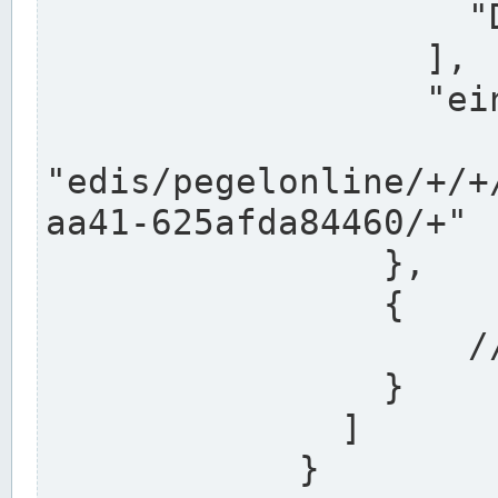
                    "DEK"

                  ],

                  "einzugsgebiet": "Ems",

                  
"edis/pegelonline/+/+
aa41-625afda84460/+"

                },

                {

                    // Weitere Stationen

                }

              ]

            }
