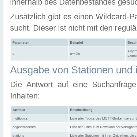
innerhalb des Datenbestandes gesuc
Zusätzlich gibt es einen Wildcard-P
sucht. Dieser ist nicht mit den reg
Parameter
Beispiel
Besch
Allgem
q
q=köln
kombin
Ausgabe von Stationen und i
Die Antwort auf eine Suchanfrag
Inhalten:
Attribut
Beschreibung
mqtttopics
Liste aller Topics des MQTT-Broker, die zur
pegelonlinelinks
Liste der Links zum Download der verfügba
stations
Liste aller Stationen mit ihren Zeitreihen, di