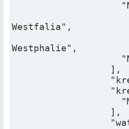
                    "North Rhine-Westphalia",

                    "Nadreni
Westfalia",

                    "Rhéna
Westphalie",

                    "Noordrijn-Westfalen"

                  ],

                  "kreis": "Münster",

                  "kreis_alternatives": [

                    "Munster"

                  ],

                  "water_alternatives": [
