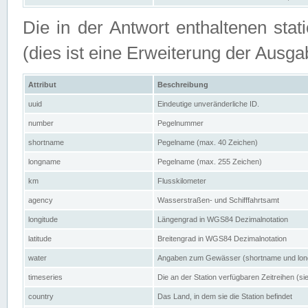
Die in der Antwort enthaltenen stat
(dies ist eine Erweiterung der Au
Attribut
Beschreibung
uuid
Eindeutige unveränderliche ID.
number
Pegelnummer
shortname
Pegelname (max. 40 Zeichen)
longname
Pegelname (max. 255 Zeichen)
km
Flusskilometer
agency
Wasserstraßen- und Schifffahrtsamt
longitude
Längengrad in WGS84 Dezimalnotation
latitude
Breitengrad in WGS84 Dezimalnotation
water
Angaben zum Gewässer (shortname und lo
timeseries
Die an der Station verfügbaren Zeitreihen (si
country
Das Land, in dem sie die Station befindet