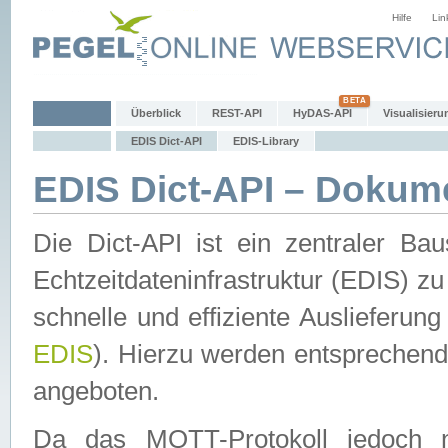
Hilfe
Lin
Überblick
REST-API
HyDAS-API
Visualisieru
EDIS Dict-API
EDIS-Library
EDIS Dict-API – Dokum
Die Dict-API ist ein zentraler 
Echtzeitdateninfrastruktur (EDIS) zu
schnelle und effiziente Auslieferun
EDIS
). Hierzu werden entspreche
angeboten.
Da das MQTT-Protokoll jedoch n