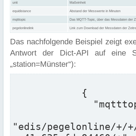
unit
Maßeinheit
equidistance
Abstand der Messwerte in Minuten
mqtttopic
Das MQTT-Topic, über das Messdaten der Ze
pegelonlinelink
Link zum Download der Messdaten der Zeit
Das nachfolgende Beispiel zeigt ex
Antwort der Dict-API auf eine 
„station=Münster“):
            {

              "mqtttopics": [

"edis/pegelonline/+/+