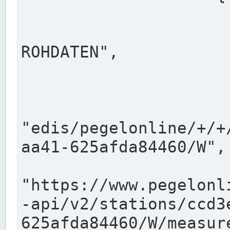
                      "shortname": "W"
                      "longname": "WASSER
ROHDATEN",

                      "unit": "m+NN",
                      "equidistance": 1
                    
"edis/pegelonline/+/+
aa41-625afda84460/W",

                      "pegel
"https://www.pegelonl
-api/v2/stations/ccd3
625afda84460/W/measure