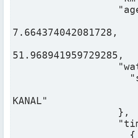
                  "agency": "RHEINE",

                  
7.664374042081728,

                 
51.968941959729285,

                  "water": {

                    "shortname": "DEK",

                    "longname": "DORTMUND-E
KANAL"

                  },

                  "timeseries": [

                    {
