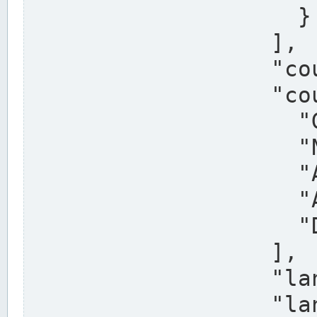
                    }

                  ],

                  "country": "Deutschland",

                  "country_alternatives": [

                    "Germany",

                    "Niemcy",

                    "Alemaña",

                    "Allemagne",

                    "Duitsland"

                  ],

                  "land": "Nordrhein-Westfalen",

                  "land_alternatives": [
