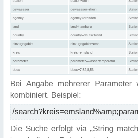
station
station=köln
Stati
gewaesser
gewaesser=rhein
Stati
agency
agency=dresden
Stati
land
land=hamburg
Stati
country
country=deutschland
Statio
einzugsgebiet
einzugsgebiet=ems
Stati
kreis
kreis=emsland
Stati
parameter
parameter=wassertemperatur
Stati
bbox
bbox=7,52,8,53
Statio
Bei Angabe mehrerer Parameter 
kombiniert. Beispiel:
/search?kreis=emsland%amp;parame
Die Suche erfolgt via „String matc