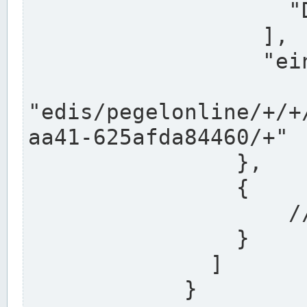
                    "DEK"

                  ],

                  "einzugsgebiet": "Ems",

                  
"edis/pegelonline/+/+
aa41-625afda84460/+"

                },

                {

                    // Weitere Stationen

                }

              ]

            }
