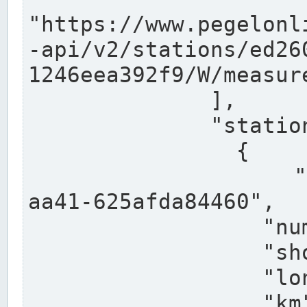
"https://www.pegelonl
-api/v2/stations/ed26
1246eea392f9/W/measure
              ],

              "stations": [

                {

                  "uuid": "ccd3e8f1-39e9-4e09-
aa41-625afda84460",

                  "number": "27800040",

                  "shortname": "MÜNSTER OW",

                  "longname": "MÜNSTER OW",

                  "km": 70.315,
