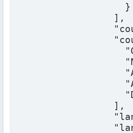
                    }

                  ],

                  "country": "Deutschland",

                  "country_alternatives": [

                    "Germany",

                    "Niemcy",

                    "Alemaña",

                    "Allemagne",

                    "Duitsland"

                  ],

                  "land": "Nordrhein-Westfalen",

                  "land_alternatives": [
