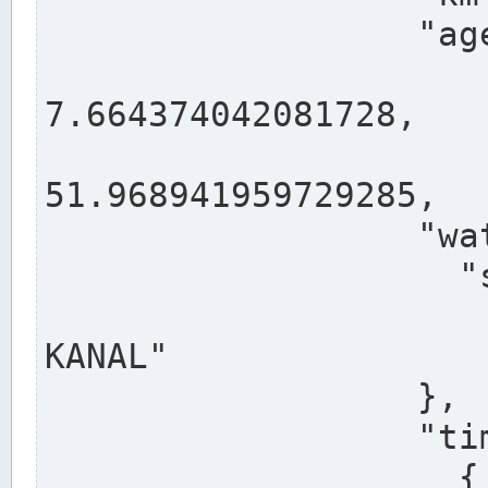
                  "agency": "RHEINE",

                  
7.664374042081728,

                 
51.968941959729285,

                  "water": {

                    "shortname": "DEK",

                    "longname": "DORTMUND-E
KANAL"

                  },

                  "timeseries": [

                    {
