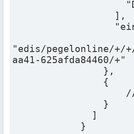
                    "DEK"

                  ],

                  "einzugsgebiet": "Ems",

                  
"edis/pegelonline/+/+
aa41-625afda84460/+"

                },

                {

                    // Weitere Stationen

                }

              ]

            }
