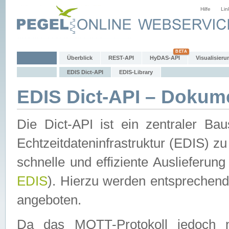
Hilfe
Lin
Überblick
REST-API
HyDAS-API
Visualisieru
EDIS Dict-API
EDIS-Library
EDIS Dict-API – Dokum
Die Dict-API ist ein zentraler 
Echtzeitdateninfrastruktur (EDIS) zu
schnelle und effiziente Auslieferun
EDIS
). Hierzu werden entspreche
angeboten.
Da das MQTT-Protokoll jedoch n