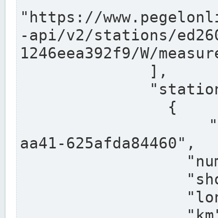
"https://www.pegelonl
-api/v2/stations/ed26
1246eea392f9/W/measure
              ],

              "stations": [

                {

                  "uuid": "ccd3e8f1-39e9-4e09-
aa41-625afda84460",

                  "number": "27800040",

                  "shortname": "MÜNSTER OW",

                  "longname": "MÜNSTER OW",

                  "km": 70.315,
