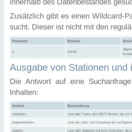
innerhalb des Datenbestandes gesuc
Zusätzlich gibt es einen Wildcard-P
sucht. Dieser ist nicht mit den reg
Parameter
Beispiel
Besch
Allgem
q
q=köln
kombin
Ausgabe von Stationen und i
Die Antwort auf eine Suchanfrag
Inhalten:
Attribut
Beschreibung
mqtttopics
Liste aller Topics des MQTT-Broker, die zur
pegelonlinelinks
Liste der Links zum Download der verfügba
stations
Liste aller Stationen mit ihren Zeitreihen, di