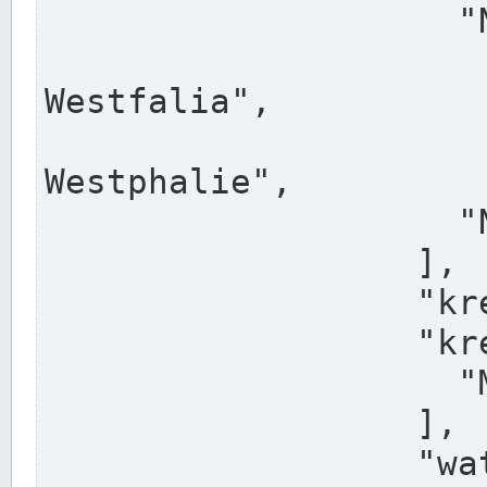
                    "North Rhine-Westphalia",

                    "Nadreni
Westfalia",

                    "Rhéna
Westphalie",

                    "Noordrijn-Westfalen"

                  ],

                  "kreis": "Münster",

                  "kreis_alternatives": [

                    "Munster"

                  ],

                  "water_alternatives": [
