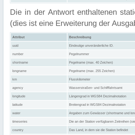
Die in der Antwort enthaltenen stat
(dies ist eine Erweiterung der Au
Attribut
Beschreibung
uuid
Eindeutige unveränderliche ID.
number
Pegelnummer
shortname
Pegelname (max. 40 Zeichen)
longname
Pegelname (max. 255 Zeichen)
km
Flusskilometer
agency
Wasserstraßen- und Schifffahrtsamt
longitude
Längengrad in WGS84 Dezimalnotation
latitude
Breitengrad in WGS84 Dezimalnotation
water
Angaben zum Gewässer (shortname und lo
timeseries
Die an der Station verfügbaren Zeitreihen (si
country
Das Land, in dem sie die Station befindet