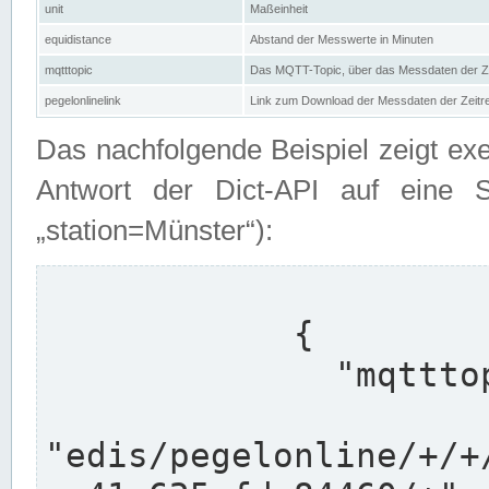
unit
Maßeinheit
equidistance
Abstand der Messwerte in Minuten
mqtttopic
Das MQTT-Topic, über das Messdaten der Ze
pegelonlinelink
Link zum Download der Messdaten der Zeit
Das nachfolgende Beispiel zeigt ex
Antwort der Dict-API auf eine 
„station=Münster“):
            {

              "mqtttopics": [

"edis/pegelonline/+/+