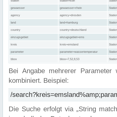
station
station=köln
Stati
gewaesser
gewaesser=rhein
Stati
agency
agency=dresden
Stati
land
land=hamburg
Stati
country
country=deutschland
Statio
einzugsgebiet
einzugsgebiet=ems
Stati
kreis
kreis=emsland
Stati
parameter
parameter=wassertemperatur
Stati
bbox
bbox=7,52,8,53
Statio
Bei Angabe mehrerer Parameter 
kombiniert. Beispiel:
/search?kreis=emsland%amp;parame
Die Suche erfolgt via „String matc