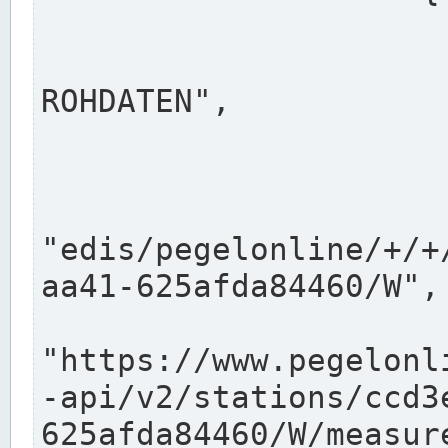
                      "shortname": "W"
                      "longname": "WASSER
ROHDATEN",

                      "unit": "m+NN",
                      "equidistance": 1
                    
"edis/pegelonline/+/+
aa41-625afda84460/W",

                      "pegel
"https://www.pegelonl
-api/v2/stations/ccd3
625afda84460/W/measure