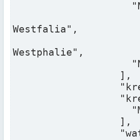
                    "North Rhine-Westphalia",

                    "Nadreni
Westfalia",

                    "Rhéna
Westphalie",

                    "Noordrijn-Westfalen"

                  ],

                  "kreis": "Münster",

                  "kreis_alternatives": [

                    "Munster"

                  ],

                  "water_alternatives": [
