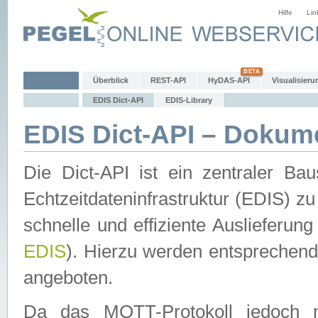
Hilfe
Lin
Überblick
REST-API
HyDAS-API
Visualisieru
EDIS Dict-API
EDIS-Library
EDIS Dict-API – Dokum
Die Dict-API ist ein zentraler 
Echtzeitdateninfrastruktur (EDIS) zu
schnelle und effiziente Auslieferun
EDIS
). Hierzu werden entspreche
angeboten.
Da das MQTT-Protokoll jedoch n