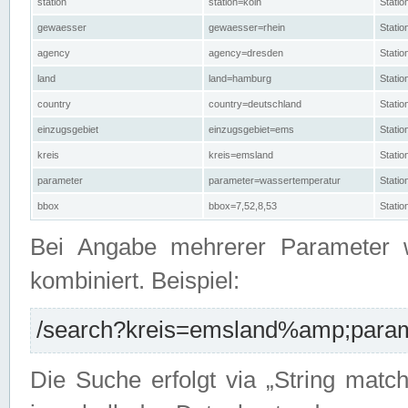
station
station=köln
Stati
gewaesser
gewaesser=rhein
Stati
agency
agency=dresden
Stati
land
land=hamburg
Stati
country
country=deutschland
Statio
einzugsgebiet
einzugsgebiet=ems
Stati
kreis
kreis=emsland
Stati
parameter
parameter=wassertemperatur
Stati
bbox
bbox=7,52,8,53
Statio
Bei Angabe mehrerer Parameter 
kombiniert. Beispiel:
/search?kreis=emsland%amp;parame
Die Suche erfolgt via „String matc