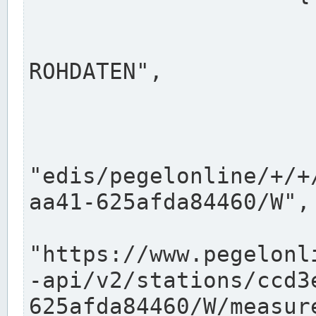
                      "shortname": "W"
                      "longname": "WASSER
ROHDATEN",

                      "unit": "m+NN",
                      "equidistance": 1
                    
"edis/pegelonline/+/+
aa41-625afda84460/W",

                      "pegel
"https://www.pegelonl
-api/v2/stations/ccd3
625afda84460/W/measure