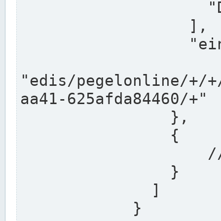
                    "DEK"

                  ],

                  "einzugsgebiet": "Ems",

                  
"edis/pegelonline/+/+
aa41-625afda84460/+"

                },

                {

                    // Weitere Stationen

                }

              ]

            }
