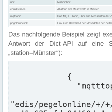
unit
Maßeinheit
equidistance
Abstand der Messwerte in Minuten
mqtttopic
Das MQTT-Topic, über das Messdaten der Ze
pegelonlinelink
Link zum Download der Messdaten der Zeit
Das nachfolgende Beispiel zeigt ex
Antwort der Dict-API auf eine 
„station=Münster“):
            {

              "mqtttopics": [

"edis/pegelonline/+/+