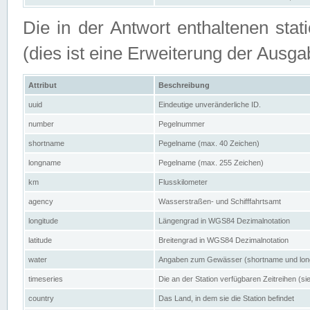
Die in der Antwort enthaltenen stat
(dies ist eine Erweiterung der Au
Attribut
Beschreibung
uuid
Eindeutige unveränderliche ID.
number
Pegelnummer
shortname
Pegelname (max. 40 Zeichen)
longname
Pegelname (max. 255 Zeichen)
km
Flusskilometer
agency
Wasserstraßen- und Schifffahrtsamt
longitude
Längengrad in WGS84 Dezimalnotation
latitude
Breitengrad in WGS84 Dezimalnotation
water
Angaben zum Gewässer (shortname und lo
timeseries
Die an der Station verfügbaren Zeitreihen (si
country
Das Land, in dem sie die Station befindet