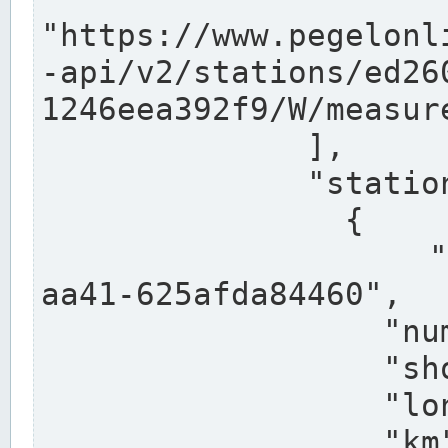
"https://www.pegelonl
-api/v2/stations/ed26
1246eea392f9/W/measure
              ],

              "stations": [

                {

                  "uuid": "ccd3e8f1-39e9-4e09-
aa41-625afda84460",

                  "number": "27800040",

                  "shortname": "MÜNSTER OW",

                  "longname": "MÜNSTER OW",

                  "km": 70.315,
