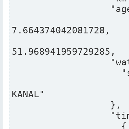
                  "agency": "RHEINE",

                  
7.664374042081728,

                 
51.968941959729285,

                  "water": {

                    "shortname": "DEK",

                    "longname": "DORTMUND-E
KANAL"

                  },

                  "timeseries": [

                    {
