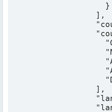
                    }

                  ],

                  "country": "Deutschland",

                  "country_alternatives": [

                    "Germany",

                    "Niemcy",

                    "Alemaña",

                    "Allemagne",

                    "Duitsland"

                  ],

                  "land": "Nordrhein-Westfalen",

                  "land_alternatives": [
