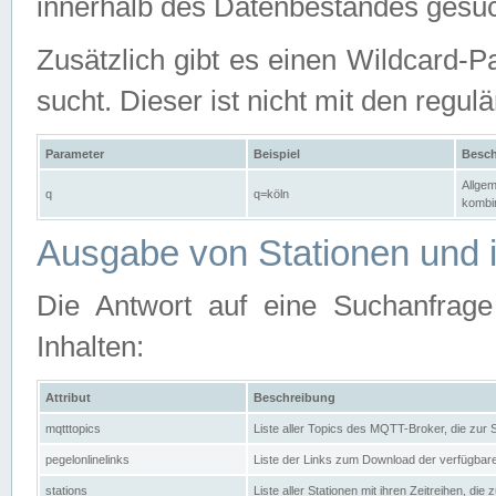
innerhalb des Datenbestandes gesuc
Zusätzlich gibt es einen Wildcard-P
sucht. Dieser ist nicht mit den reg
Parameter
Beispiel
Besch
Allgem
q
q=köln
kombin
Ausgabe von Stationen und i
Die Antwort auf eine Suchanfrag
Inhalten:
Attribut
Beschreibung
mqtttopics
Liste aller Topics des MQTT-Broker, die zur
pegelonlinelinks
Liste der Links zum Download der verfügba
stations
Liste aller Stationen mit ihren Zeitreihen, di