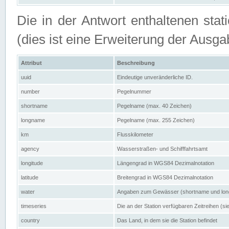
Die in der Antwort enthaltenen stat
(dies ist eine Erweiterung der Au
Attribut
Beschreibung
uuid
Eindeutige unveränderliche ID.
number
Pegelnummer
shortname
Pegelname (max. 40 Zeichen)
longname
Pegelname (max. 255 Zeichen)
km
Flusskilometer
agency
Wasserstraßen- und Schifffahrtsamt
longitude
Längengrad in WGS84 Dezimalnotation
latitude
Breitengrad in WGS84 Dezimalnotation
water
Angaben zum Gewässer (shortname und lo
timeseries
Die an der Station verfügbaren Zeitreihen (si
country
Das Land, in dem sie die Station befindet