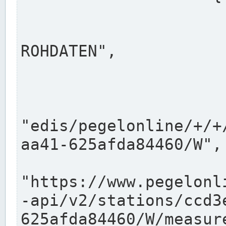
                      "shortname": "W"
                      "longname": "WASSER
ROHDATEN",

                      "unit": "m+NN",
                      "equidistance": 1
                    
"edis/pegelonline/+/+
aa41-625afda84460/W",

                      "pegel
"https://www.pegelonl
-api/v2/stations/ccd3
625afda84460/W/measure