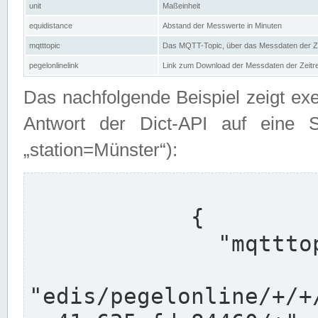
unit
Maßeinheit
equidistance
Abstand der Messwerte in Minuten
mqtttopic
Das MQTT-Topic, über das Messdaten der Ze
pegelonlinelink
Link zum Download der Messdaten der Zeit
Das nachfolgende Beispiel zeigt ex
Antwort der Dict-API auf eine 
„station=Münster“):
            {

              "mqtttopics": [

"edis/pegelonline/+/+