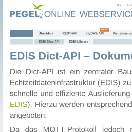
Hilfe
Lin
Überblick
REST-API
HyDAS-API
Visualisieru
EDIS Dict-API
EDIS-Library
EDIS Dict-API – Dokum
Die Dict-API ist ein zentraler 
Echtzeitdateninfrastruktur (EDIS) zu
schnelle und effiziente Auslieferun
EDIS
). Hierzu werden entspreche
angeboten.
Da das MQTT-Protokoll jedoch n