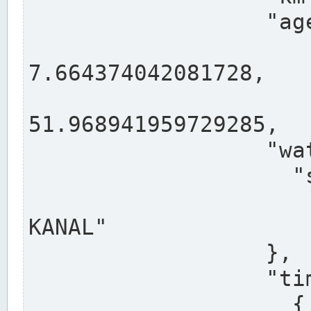
                  "agency": "RHEINE",

                  
7.664374042081728,

                 
51.968941959729285,

                  "water": {

                    "shortname": "DEK",

                    "longname": "DORTMUND-E
KANAL"

                  },

                  "timeseries": [

                    {
