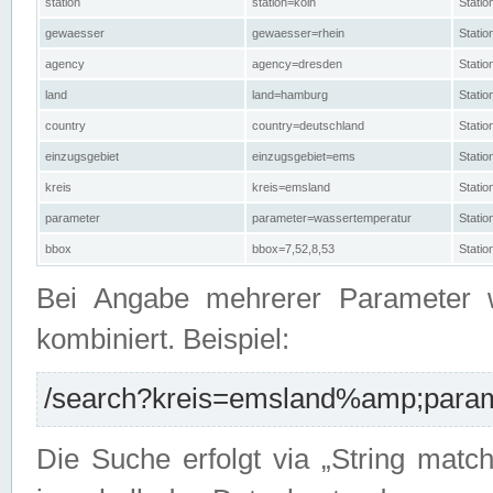
station
station=köln
Stati
gewaesser
gewaesser=rhein
Stati
agency
agency=dresden
Stati
land
land=hamburg
Stati
country
country=deutschland
Statio
einzugsgebiet
einzugsgebiet=ems
Stati
kreis
kreis=emsland
Stati
parameter
parameter=wassertemperatur
Stati
bbox
bbox=7,52,8,53
Statio
Bei Angabe mehrerer Parameter 
kombiniert. Beispiel:
/search?kreis=emsland%amp;parame
Die Suche erfolgt via „String matc