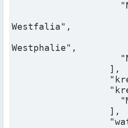
                    "North Rhine-Westphalia",

                    "Nadreni
Westfalia",

                    "Rhéna
Westphalie",

                    "Noordrijn-Westfalen"

                  ],

                  "kreis": "Münster",

                  "kreis_alternatives": [

                    "Munster"

                  ],

                  "water_alternatives": [
