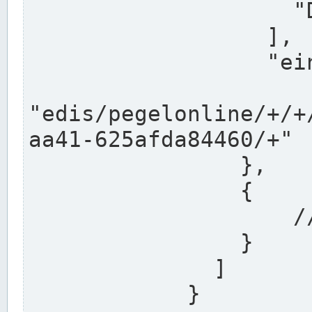
                    "DEK"

                  ],

                  "einzugsgebiet": "Ems",

                  
"edis/pegelonline/+/+
aa41-625afda84460/+"

                },

                {

                    // Weitere Stationen

                }

              ]

            }
