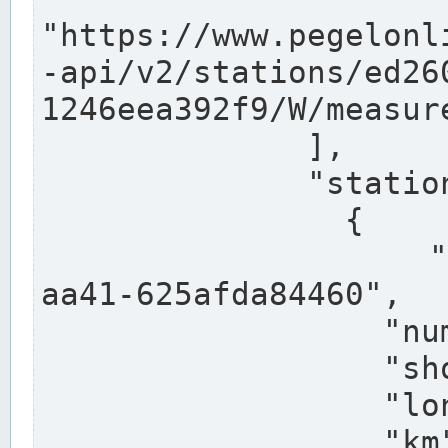
"https://www.pegelonl
-api/v2/stations/ed26
1246eea392f9/W/measure
              ],

              "stations": [

                {

                  "uuid": "ccd3e8f1-39e9-4e09-
aa41-625afda84460",

                  "number": "27800040",

                  "shortname": "MÜNSTER OW",

                  "longname": "MÜNSTER OW",

                  "km": 70.315,
