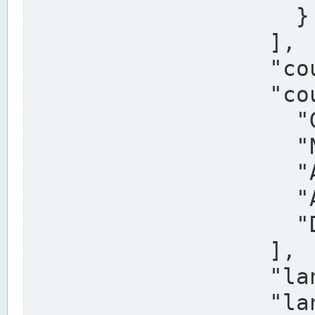
                    }

                  ],

                  "country": "Deutschland",

                  "country_alternatives": [

                    "Germany",

                    "Niemcy",

                    "Alemaña",

                    "Allemagne",

                    "Duitsland"

                  ],

                  "land": "Nordrhein-Westfalen",

                  "land_alternatives": [
