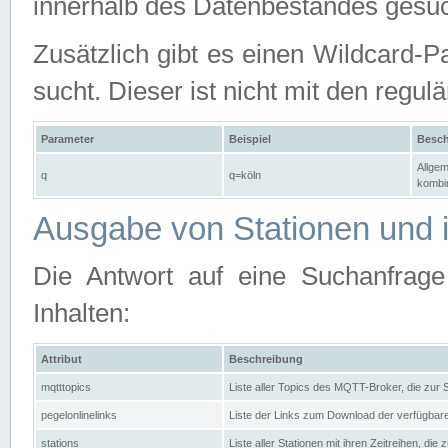
innerhalb des Datenbestandes gesuc
Zusätzlich gibt es einen Wildcard-P
sucht. Dieser ist nicht mit den reg
Parameter
Beispiel
Besch
Allgem
q
q=köln
kombin
Ausgabe von Stationen und i
Die Antwort auf eine Suchanfrag
Inhalten:
Attribut
Beschreibung
mqtttopics
Liste aller Topics des MQTT-Broker, die zur
pegelonlinelinks
Liste der Links zum Download der verfügba
stations
Liste aller Stationen mit ihren Zeitreihen, di