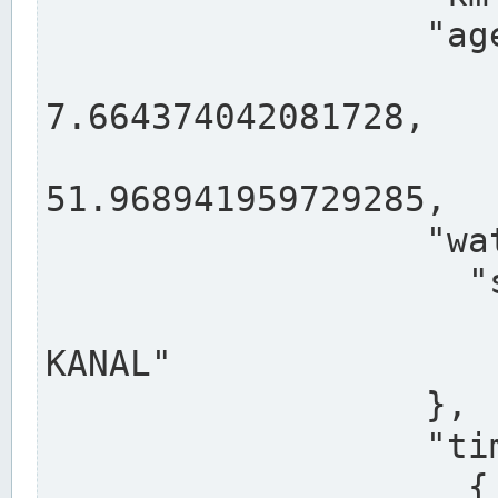
                  "agency": "RHEINE",

                  
7.664374042081728,

                 
51.968941959729285,

                  "water": {

                    "shortname": "DEK",

                    "longname": "DORTMUND-E
KANAL"

                  },

                  "timeseries": [

                    {
