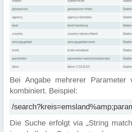
station
station=köln
Stati
gewaesser
gewaesser=rhein
Stati
agency
agency=dresden
Stati
land
land=hamburg
Stati
country
country=deutschland
Statio
einzugsgebiet
einzugsgebiet=ems
Stati
kreis
kreis=emsland
Stati
parameter
parameter=wassertemperatur
Stati
bbox
bbox=7,52,8,53
Statio
Bei Angabe mehrerer Parameter 
kombiniert. Beispiel:
/search?kreis=emsland%amp;parame
Die Suche erfolgt via „String matc