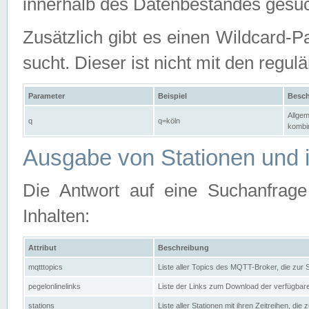
innerhalb des Datenbestandes gesuc
Zusätzlich gibt es einen Wildcard-P
sucht. Dieser ist nicht mit den reg
Parameter
Beispiel
Besch
Allgem
q
q=köln
kombin
Ausgabe von Stationen und i
Die Antwort auf eine Suchanfrag
Inhalten:
Attribut
Beschreibung
mqtttopics
Liste aller Topics des MQTT-Broker, die zur
pegelonlinelinks
Liste der Links zum Download der verfügba
stations
Liste aller Stationen mit ihren Zeitreihen, di