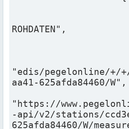
                      "shortname": "W"
                      "longname": "WASSER
ROHDATEN",

                      "unit": "m+NN",
                      "equidistance": 1
                    
"edis/pegelonline/+/+
aa41-625afda84460/W",

                      "pegel
"https://www.pegelonl
-api/v2/stations/ccd3
625afda84460/W/measure