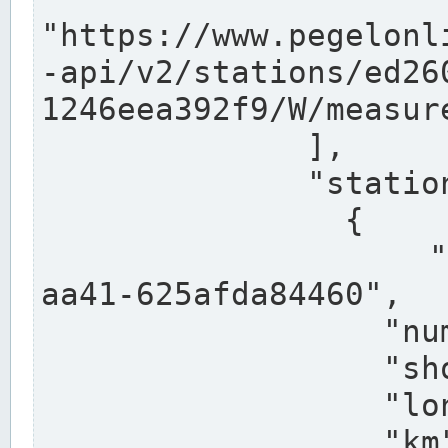
"https://www.pegelonl
-api/v2/stations/ed26
1246eea392f9/W/measure
              ],

              "stations": [

                {

                  "uuid": "ccd3e8f1-39e9-4e09-
aa41-625afda84460",

                  "number": "27800040",

                  "shortname": "MÜNSTER OW",

                  "longname": "MÜNSTER OW",

                  "km": 70.315,
