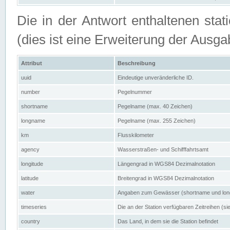
Die in der Antwort enthaltenen stat
(dies ist eine Erweiterung der Au
Attribut
Beschreibung
uuid
Eindeutige unveränderliche ID.
number
Pegelnummer
shortname
Pegelname (max. 40 Zeichen)
longname
Pegelname (max. 255 Zeichen)
km
Flusskilometer
agency
Wasserstraßen- und Schifffahrtsamt
longitude
Längengrad in WGS84 Dezimalnotation
latitude
Breitengrad in WGS84 Dezimalnotation
water
Angaben zum Gewässer (shortname und lo
timeseries
Die an der Station verfügbaren Zeitreihen (si
country
Das Land, in dem sie die Station befindet