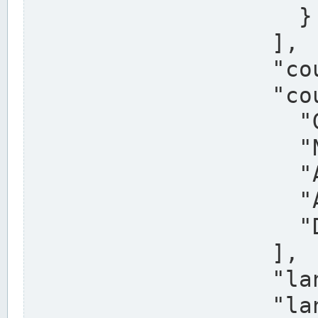
                    }

                  ],

                  "country": "Deutschland",

                  "country_alternatives": [

                    "Germany",

                    "Niemcy",

                    "Alemaña",

                    "Allemagne",

                    "Duitsland"

                  ],

                  "land": "Nordrhein-Westfalen",

                  "land_alternatives": [
