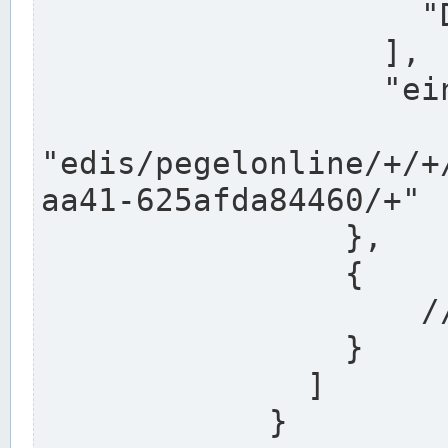
                    "DEK"

                  ],

                  "einzugsgebiet": "Ems",

                  
"edis/pegelonline/+/+
aa41-625afda84460/+"

                },

                {

                    // Weitere Stationen

                }

              ]

            }
