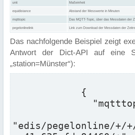
unit
Maßeinheit
equidistance
Abstand der Messwerte in Minuten
mqtttopic
Das MQTT-Topic, über das Messdaten der Ze
pegelonlinelink
Link zum Download der Messdaten der Zeit
Das nachfolgende Beispiel zeigt ex
Antwort der Dict-API auf eine 
„station=Münster“):
            {

              "mqtttopics": [

"edis/pegelonline/+/+