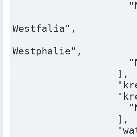
                    "North Rhine-Westphalia",

                    "Nadreni
Westfalia",

                    "Rhéna
Westphalie",

                    "Noordrijn-Westfalen"

                  ],

                  "kreis": "Münster",

                  "kreis_alternatives": [

                    "Munster"

                  ],

                  "water_alternatives": [
