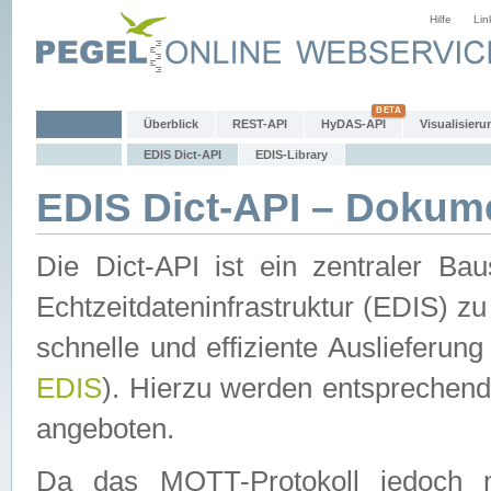
Hilfe
Lin
Überblick
REST-API
HyDAS-API
Visualisieru
EDIS Dict-API
EDIS-Library
EDIS Dict-API – Dokum
Die Dict-API ist ein zentraler 
Echtzeitdateninfrastruktur (EDIS) zu
schnelle und effiziente Auslieferun
EDIS
). Hierzu werden entspreche
angeboten.
Da das MQTT-Protokoll jedoch n