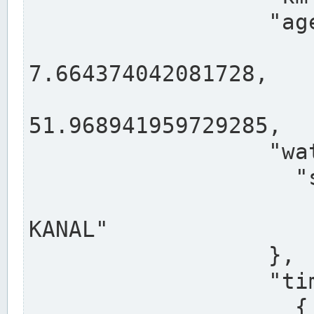
                  "agency": "RHEINE",

                  
7.664374042081728,

                 
51.968941959729285,

                  "water": {

                    "shortname": "DEK",

                    "longname": "DORTMUND-E
KANAL"

                  },

                  "timeseries": [

                    {
