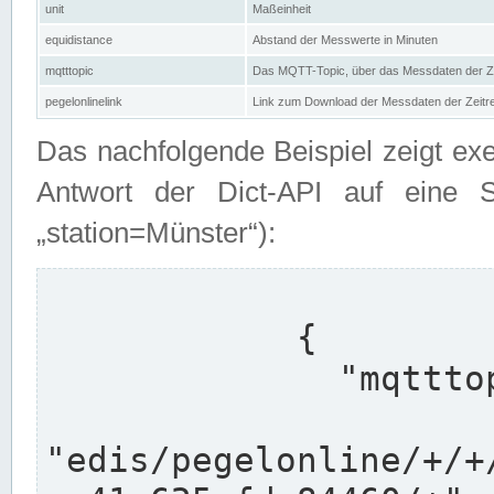
unit
Maßeinheit
equidistance
Abstand der Messwerte in Minuten
mqtttopic
Das MQTT-Topic, über das Messdaten der Ze
pegelonlinelink
Link zum Download der Messdaten der Zeit
Das nachfolgende Beispiel zeigt ex
Antwort der Dict-API auf eine 
„station=Münster“):
            {

              "mqtttopics": [

"edis/pegelonline/+/+