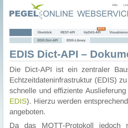
Hilfe
Lin
Überblick
REST-API
HyDAS-API
Visualisieru
EDIS Dict-API
EDIS-Library
EDIS Dict-API – Dokum
Die Dict-API ist ein zentraler 
Echtzeitdateninfrastruktur (EDIS) zu
schnelle und effiziente Auslieferun
EDIS
). Hierzu werden entspreche
angeboten.
Da das MQTT-Protokoll jedoch n