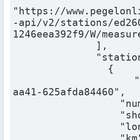
"https://www.pegelonl
-api/v2/stations/ed26
1246eea392f9/W/measure
              ],

              "stations": [

                {

                  "uuid": "ccd3e8f1-39e9-4e09-
aa41-625afda84460",

                  "number": "27800040",

                  "shortname": "MÜNSTER OW",

                  "longname": "MÜNSTER OW",

                  "km": 70.315,
