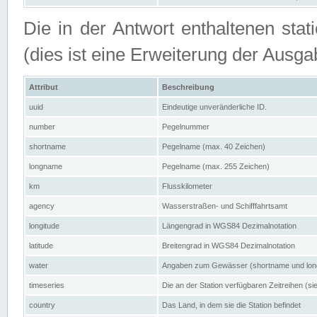
Die in der Antwort enthaltenen stat
(dies ist eine Erweiterung der Au
Attribut
Beschreibung
uuid
Eindeutige unveränderliche ID.
number
Pegelnummer
shortname
Pegelname (max. 40 Zeichen)
longname
Pegelname (max. 255 Zeichen)
km
Flusskilometer
agency
Wasserstraßen- und Schifffahrtsamt
longitude
Längengrad in WGS84 Dezimalnotation
latitude
Breitengrad in WGS84 Dezimalnotation
water
Angaben zum Gewässer (shortname und lo
timeseries
Die an der Station verfügbaren Zeitreihen (si
country
Das Land, in dem sie die Station befindet