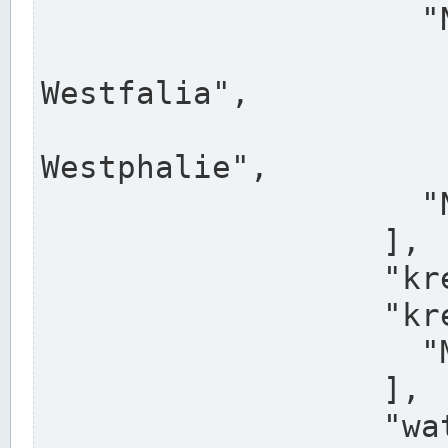
                    "North Rhine-Westphalia",

                    "Nadreni
Westfalia",

                    "Rhéna
Westphalie",

                    "Noordrijn-Westfalen"

                  ],

                  "kreis": "Münster",

                  "kreis_alternatives": [

                    "Munster"

                  ],

                  "water_alternatives": [
