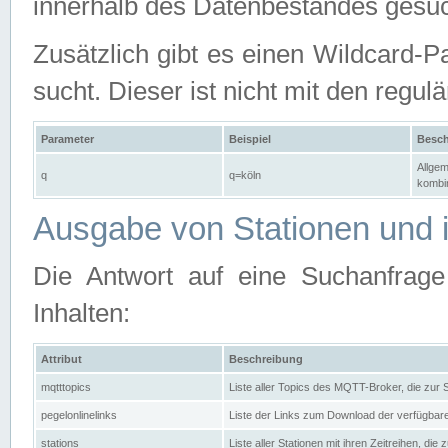
innerhalb des Datenbestandes gesuc
Zusätzlich gibt es einen Wildcard-P
sucht. Dieser ist nicht mit den reg
Parameter
Beispiel
Besch
Allgem
q
q=köln
kombin
Ausgabe von Stationen und i
Die Antwort auf eine Suchanfrag
Inhalten:
Attribut
Beschreibung
mqtttopics
Liste aller Topics des MQTT-Broker, die zur
pegelonlinelinks
Liste der Links zum Download der verfügba
stations
Liste aller Stationen mit ihren Zeitreihen, di