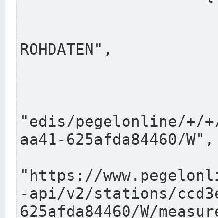
                      "shortname": "W"
                      "longname": "WASSER
ROHDATEN",

                      "unit": "m+NN",
                      "equidistance": 1
                    
"edis/pegelonline/+/+
aa41-625afda84460/W",

                      "pegel
"https://www.pegelonl
-api/v2/stations/ccd3
625afda84460/W/measure