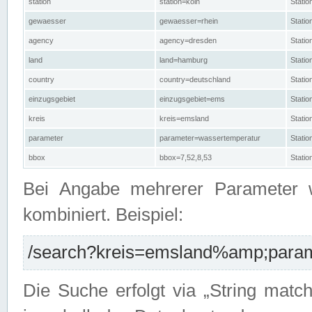
station
station=köln
Stati
gewaesser
gewaesser=rhein
Stati
agency
agency=dresden
Stati
land
land=hamburg
Stati
country
country=deutschland
Statio
einzugsgebiet
einzugsgebiet=ems
Stati
kreis
kreis=emsland
Stati
parameter
parameter=wassertemperatur
Stati
bbox
bbox=7,52,8,53
Statio
Bei Angabe mehrerer Parameter 
kombiniert. Beispiel:
/search?kreis=emsland%amp;parame
Die Suche erfolgt via „String matc