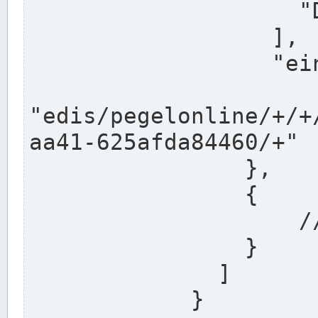
                    "DEK"

                  ],

                  "einzugsgebiet": "Ems",

                  
"edis/pegelonline/+/+
aa41-625afda84460/+"

                },

                {

                    // Weitere Stationen

                }

              ]

            }
