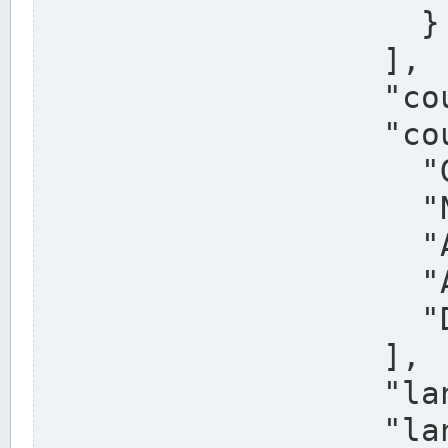
                    }

                  ],

                  "country": "Deutschland",

                  "country_alternatives": [

                    "Germany",

                    "Niemcy",

                    "Alemaña",

                    "Allemagne",

                    "Duitsland"

                  ],

                  "land": "Nordrhein-Westfalen",

                  "land_alternatives": [
