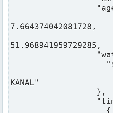
                  "agency": "RHEINE",

                  
7.664374042081728,

                 
51.968941959729285,

                  "water": {

                    "shortname": "DEK",

                    "longname": "DORTMUND-E
KANAL"

                  },

                  "timeseries": [

                    {
