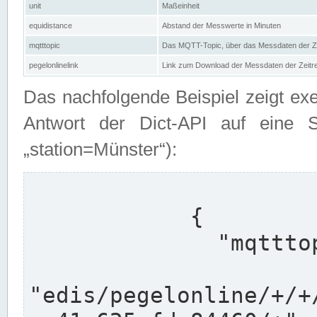
unit
Maßeinheit
equidistance
Abstand der Messwerte in Minuten
mqtttopic
Das MQTT-Topic, über das Messdaten der Ze
pegelonlinelink
Link zum Download der Messdaten der Zeit
Das nachfolgende Beispiel zeigt ex
Antwort der Dict-API auf eine 
„station=Münster“):
            {

              "mqtttopics": [

"edis/pegelonline/+/+