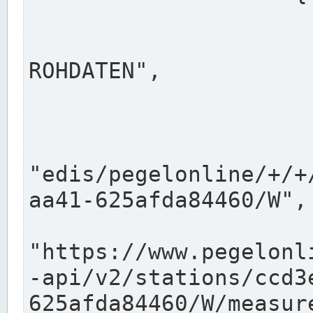
                      "shortname": "W"
                      "longname": "WASSER
ROHDATEN",

                      "unit": "m+NN",
                      "equidistance": 1
                    
"edis/pegelonline/+/+
aa41-625afda84460/W",

                      "pegel
"https://www.pegelonl
-api/v2/stations/ccd3
625afda84460/W/measure