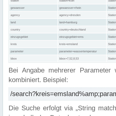
station
station=köln
Stati
gewaesser
gewaesser=rhein
Stati
agency
agency=dresden
Stati
land
land=hamburg
Stati
country
country=deutschland
Statio
einzugsgebiet
einzugsgebiet=ems
Stati
kreis
kreis=emsland
Stati
parameter
parameter=wassertemperatur
Stati
bbox
bbox=7,52,8,53
Statio
Bei Angabe mehrerer Parameter 
kombiniert. Beispiel:
/search?kreis=emsland%amp;parame
Die Suche erfolgt via „String matc