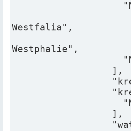
                    "North Rhine-Westphalia",

                    "Nadreni
Westfalia",

                    "Rhéna
Westphalie",

                    "Noordrijn-Westfalen"

                  ],

                  "kreis": "Münster",

                  "kreis_alternatives": [

                    "Munster"

                  ],

                  "water_alternatives": [
