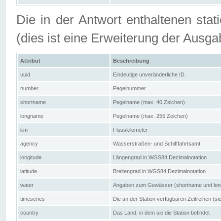
Die in der Antwort enthaltenen stat
(dies ist eine Erweiterung der Au
Attribut
Beschreibung
uuid
Eindeutige unveränderliche ID.
number
Pegelnummer
shortname
Pegelname (max. 40 Zeichen)
longname
Pegelname (max. 255 Zeichen)
km
Flusskilometer
agency
Wasserstraßen- und Schifffahrtsamt
longitude
Längengrad in WGS84 Dezimalnotation
latitude
Breitengrad in WGS84 Dezimalnotation
water
Angaben zum Gewässer (shortname und lo
timeseries
Die an der Station verfügbaren Zeitreihen (si
country
Das Land, in dem sie die Station befindet