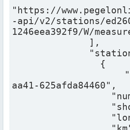
"https://www.pegelonl
-api/v2/stations/ed26
1246eea392f9/W/measure
              ],

              "stations": [

                {

                  "uuid": "ccd3e8f1-39e9-4e09-
aa41-625afda84460",

                  "number": "27800040",

                  "shortname": "MÜNSTER OW",

                  "longname": "MÜNSTER OW",

                  "km": 70.315,
