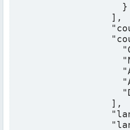
                    }

                  ],

                  "country": "Deutschland",

                  "country_alternatives": [

                    "Germany",

                    "Niemcy",

                    "Alemaña",

                    "Allemagne",

                    "Duitsland"

                  ],

                  "land": "Nordrhein-Westfalen",

                  "land_alternatives": [
