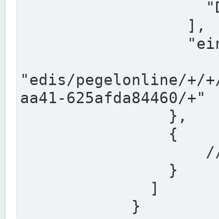
                    "DEK"

                  ],

                  "einzugsgebiet": "Ems",

                  
"edis/pegelonline/+/+
aa41-625afda84460/+"

                },

                {

                    // Weitere Stationen

                }

              ]

            }
