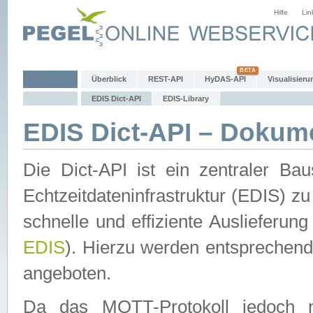
Hilfe
Lin
Überblick
REST-API
HyDAS-API
Visualisieru
EDIS Dict-API
EDIS-Library
EDIS Dict-API – Dokum
Die Dict-API ist ein zentraler 
Echtzeitdateninfrastruktur (EDIS) zu
schnelle und effiziente Auslieferun
EDIS
). Hierzu werden entspreche
angeboten.
Da das MQTT-Protokoll jedoch n