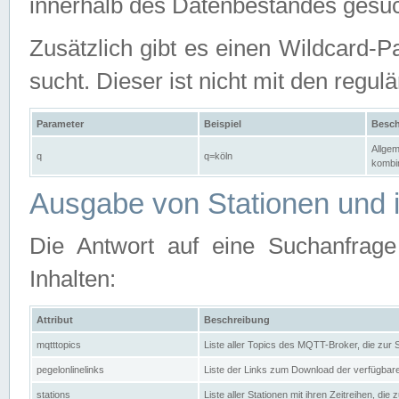
innerhalb des Datenbestandes gesuc
Zusätzlich gibt es einen Wildcard-P
sucht. Dieser ist nicht mit den reg
Parameter
Beispiel
Besch
Allgem
q
q=köln
kombin
Ausgabe von Stationen und i
Die Antwort auf eine Suchanfrag
Inhalten:
Attribut
Beschreibung
mqtttopics
Liste aller Topics des MQTT-Broker, die zur
pegelonlinelinks
Liste der Links zum Download der verfügba
stations
Liste aller Stationen mit ihren Zeitreihen, di