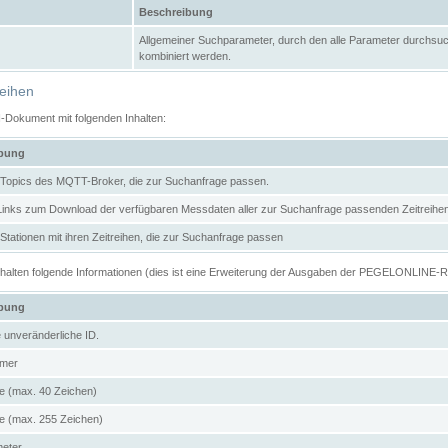
Beschreibung
Allgemeiner Suchparameter, durch den alle Parameter durchsuc
kombiniert werden.
reihen
N-Dokument mit folgenden Inhalten:
ibung
er Topics des MQTT-Broker, die zur Suchanfrage passen.
 Links zum Download der verfügbaren Messdaten aller zur Suchanfrage passenden Zeitrei
r Stationen mit ihren Zeitreihen, die zur Suchanfrage passen
enthalten folgende Informationen (dies ist eine Erweiterung der Ausgaben der PEGELONLINE-
ibung
e unveränderliche ID.
mer
 (max. 40 Zeichen)
 (max. 255 Zeichen)
meter