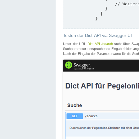
                    // Weitere Stationen

                }

              ]

            }

Testen der Dict-API via Swagger UI
Unter der URL
Dict-API /search
steht über Swagg
Suchparameter entsprechende Eingabefelder angeb
Nach der Eingabe der Parameterwerte für die Suche