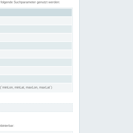
n folgende Suchparameter genutzt werden:
 (`minLon, minLat, maxLon, maxLat`)
binierbar: