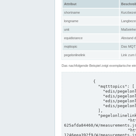
Attribut
Beschre
shortname
Kurzbeze
longname
Langbeze
unit
Maßeinhei
equidistance
Abstand d
mqtttopic
Das MQTT-
pegelonlinelink
Link zum
Das nachfolgende Beispiel zeigt exemplarische ei
            {

              "mqtttopics": [

                "edis/pegelonline/+/+/+/+/ccd3e8f1-39e9-4e09-aa41-625afda84460/+",

                "edis/pegelonline/+/+/+/+/ed260406-bdd6-42ef-bf2a-1246eea392f9/+",

                "edis/pegelonline/+/+/+/+/ccd3e8f1-39e9-4e09-aa41-625afda84460/+",

                "edis/pegelonline/+/+/+/+/ed260406-bdd6-42ef-bf2a-1246eea392f9/+"

              ],

              "pegelonlinelinks": [

                "https://www.pegelonline.wsv.de/webservices/rest-api/v2/stations/ccd3e8f1-39e9-4e09-aa41-
625afda84460/W/measurements.js
                "https://www.pegelonline.wsv.de/webservices/rest-api/v2/stations/ed260406-bdd6-42ef-bf2a-
1246eea392f9/W/measurements.js