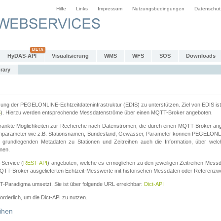
Hilfe
Links
Impressum
Nutzungsbedingungen
Datenschut
HyDAS-API
Visualisierung
WMS
WFS
SOS
Downloads
rary
tzung der PEGELONLINE-Echtzeitdateninfrastruktur (EDIS) zu unterstützen. Ziel von EDIS ist 
S
). Hierzu werden entsprechende Messdatenströme über einen MQTT-Broker angeboten.
änkte Möglichkeiten zur Recherche nach Datenströmen, die durch einen MQTT-Broker ange
chparameter wie z.B. Stationsnamen, Bundesland, Gewässer, Parameter können PEGELONL
n grundlegenden Metadaten zu Stationen und Zeitreihen auch die Information, über wel
nen.
Service (
REST-API
) angeboten, welche es ermöglichen zu den jeweiligen Zeitreihen Mess
QTT-Broker ausgelieferten Echtzeit-Messwerte mit historischen Messdaten oder Referenzwer
ST-Paradigma umsetzt. Sie ist über folgende URL erreichbar:
Dict-API
forderlich, um die Dict-API zu nutzen.
ihen