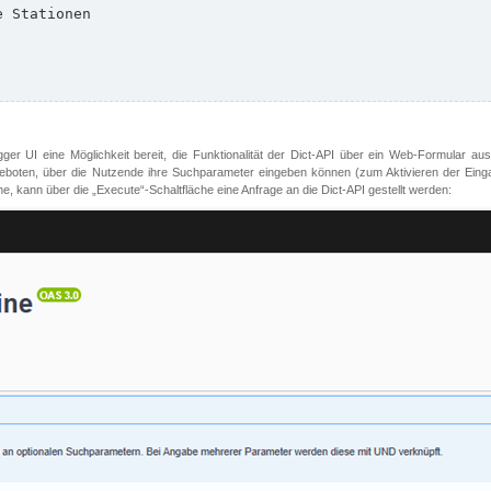
er UI eine Möglichkeit bereit, die Funktionalität der Dict-API über ein Web-Formular aus
oten, über die Nutzende ihre Suchparameter eingeben können (zum Aktivieren der Eingabefe
, kann über die „Execute“-Schaltfläche eine Anfrage an die Dict-API gestellt werden: