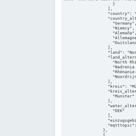
                    }

                  ],

                  "country": "Deutschland",

                  "country_alternatives": [

                    "Germany",

                    "Niemcy",

                    "Alemaña",

                    "Allemagne",

                    "Duitsland"

                  ],

                  "land": "Nordrhein-Westfalen",

                  "land_alternatives": [

                    "North Rhine-Westphalia",

                    "Nadrenia Północna-Westfalia",

                    "Rhénanie-du-Nord-Westphalie",

                    "Noordrijn-Westfalen"

                  ],

                  "kreis": "Münster",

                  "kreis_alternatives": [

                    "Munster"

                  ],

                  "water_alternatives": [

                    "DEK"

                  ],

                  "einzugsgebiet": "Ems",

                  "mqtttopic": "edis/pegelonline/+/+/+/+/ccd3e8f1-39e9-4e09-aa41-625afda84460/+"

                },

                {
