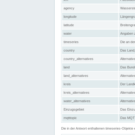
agency
Wasserstr
longitude
Längengra
latitude
Breitengr
water
Angaben 
timeseries
Die an der
country
Das Land, 
country_alternatives
Alternativ
land
Das Bundes
land_alternatives
Alternativ
kreis
Der Landkr
kreis_alternatives
Alternativ
water_alternatives
Alternati
Einzugsgebiet
Das Einzug
mqtttopic
Das MQTT-
Die in der Antwort enthaltenen timeseries-Objekt