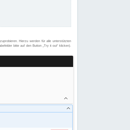
zuprobieren. Hierzu werden für alle unterstützten
lder bitte auf den Button „Try it out“ klicken).