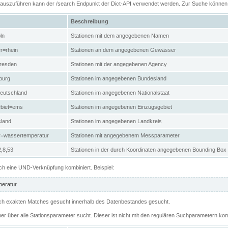
n auszuführen kann der /search Endpunkt der Dict-API verwendet werden. Zur Suche könne
Beschreibung
ln
Stationen mit dem angegebenen Namen
r=rhein
Stationen an dem angegebenen Gewässer
resden
Stationen mit der angegebenen Agency
burg
Stationen im angegebenen Bundesland
eutschland
Stationen im angegebenen Nationalstaat
ebiet=ems
Stationen im angegebenen Einzugsgebiet
sland
Stationen im angegebenen Landkreis
r=wassertemperatur
Stationen mit angegebenem Messparameter
,8,53
Stationen in der durch Koordinaten angegebenen Bounding Box
h eine UND-Verknüpfung kombiniert. Beispiel:
eratur
 nach exakten Matches gesucht innerhalb des Datenbestandes gesucht.
her über alle Stationsparameter sucht. Dieser ist nicht mit den regulären Suchparametern kom