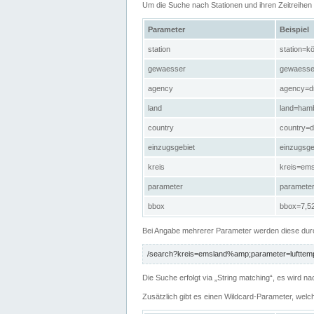
Um die Suche nach Stationen und ihren Zeitreihe
Parameter
Beispiel
station
station=kö
gewaesser
gewaesse
agency
agency=d
land
land=ham
country
country=d
einzugsgebiet
einzugsg
kreis
kreis=em
parameter
paramete
bbox
bbox=7,52
Bei Angabe mehrerer Parameter werden diese durc
/search?kreis=emsland%amp;parameter=lufttemp
Die Suche erfolgt via „String matching“, es wird
Zusätzlich gibt es einen Wildcard-Parameter, welc