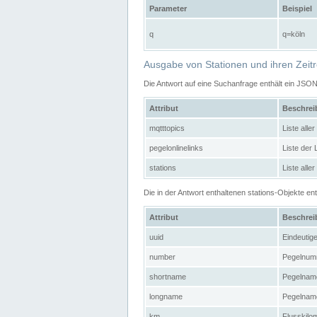
Parameter
Beispiel
q
q=köln
Ausgabe von Stationen und ihren Zeit
Die Antwort auf eine Suchanfrage enthält ein JSO
Attribut
Beschre
mqtttopics
Liste all
pegelonlinelinks
Liste der
stations
Liste alle
Die in der Antwort enthaltenen stations-Objekte 
Attribut
Beschre
uuid
Eindeutig
number
Pegelnum
shortname
Pegelname
longname
Pegelname
km
Flusskilo