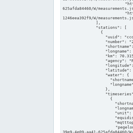
                "https://www.pegelonline.wsv.de/webservices/rest-api/v2/stations/ccd3e8f1-39e9-4e09-aa41-
625afda84460/W/measurements.js
                "https://www.pegelonline.wsv.de/webservices/rest-api/v2/stations/ed260406-bdd6-42ef-bf2a-
1246eea392f9/W/measurements.js
              ],

              "stations": [

                {

                  "uuid": "ccd3e8f1-39e9-4e09-aa41-625afda84460",

                  "number": "27800040",

                  "shortname": "MÜNSTER OW",

                  "longname": "MÜNSTER OW",

                  "km": 70.315,

                  "agency": "RHEINE",

                  "longitude": 7.664374042081728,

                  "latitude": 51.968941959729285,

                  "water": {

                    "shortname": "DEK",

                    "longname": "DORTMUND-EMS-KANAL"

                  },

                  "timeseries": [

                    {

                      "shortname": "W",

                      "longname": "WASSERSTAND ROHDATEN",

                      "unit": "m+NN",

                      "equidistance": 1,

                      "mqtttopic": "edis/pegelonline/+/+/+/+/ccd3e8f1-39e9-4e09-aa41-625afda84460/W",

                      "pegelonlinelink": "https://www.pegelonline.wsv.de/webservices/rest-api/v2/stations/ccd3e8f1-
39e9-4e09-aa41-625afda84460/W/