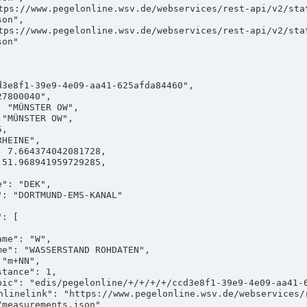
on",

on"

measurements.json"
