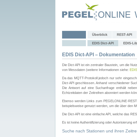
Überblick
REST-API
EDIS Dict-API
EDIS-Lib
EDIS Dict-API – Dokumentation
Die Dict-API ist ein zentraler Baustein, um die Nu
von Messdaten (weitere Informationen siehe:
EDI
Da das MQTT-Protokoll jedoch nur sehr eingeschr
Dict-API geschlossen. Anhand verschiedener Su
Die Antwort auf eine Suchanfrage enthält nebe
Echtzeitdaten der Zeitreihen abonniert werden kön
Ebenso werden Links zum PEGELONLINE-REST-
beispielsweise genutzt werden, um die über den M
Die Dict-API ist eine einfache API, welche das RE
Es ist keine Authentifizierung oder Autorisierung er
Suche nach Stationen und ihren Zeitre