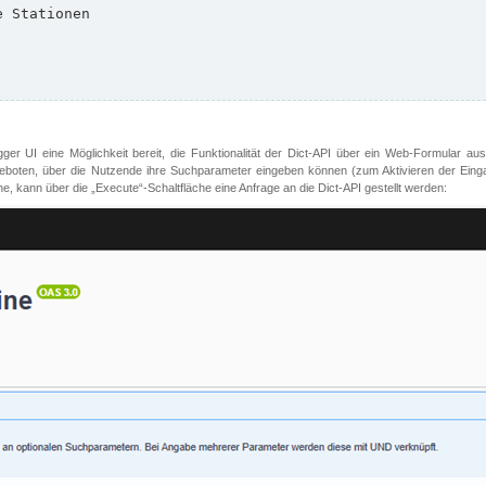
er UI eine Möglichkeit bereit, die Funktionalität der Dict-API über ein Web-Formular aus
oten, über die Nutzende ihre Suchparameter eingeben können (zum Aktivieren der Eingabefe
, kann über die „Execute“-Schaltfläche eine Anfrage an die Dict-API gestellt werden: