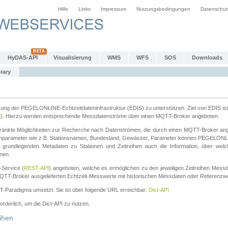
Hilfe
Links
Impressum
Nutzungsbedingungen
Datenschut
HyDAS-API
Visualisierung
WMS
WFS
SOS
Downloads
rary
tzung der PEGELONLINE-Echtzeitdateninfrastruktur (EDIS) zu unterstützen. Ziel von EDIS ist 
S
). Hierzu werden entsprechende Messdatenströme über einen MQTT-Broker angeboten.
änkte Möglichkeiten zur Recherche nach Datenströmen, die durch einen MQTT-Broker ange
chparameter wie z.B. Stationsnamen, Bundesland, Gewässer, Parameter können PEGELONL
n grundlegenden Metadaten zu Stationen und Zeitreihen auch die Information, über wel
nen.
Service (
REST-API
) angeboten, welche es ermöglichen zu den jeweiligen Zeitreihen Mess
QTT-Broker ausgelieferten Echtzeit-Messwerte mit historischen Messdaten oder Referenzwer
ST-Paradigma umsetzt. Sie ist über folgende URL erreichbar:
Dict-API
forderlich, um die Dict-API zu nutzen.
ihen