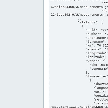
                "https://www.pegelonline.wsv.de/webservices/rest-api/v2/stations/ccd3e8f1-39e9-4e09-aa41-
625afda84460/W/measurements.js
                "https://www.pegelonline.wsv.de/webservices/rest-api/v2/stations/ed260406-bdd6-42ef-bf2a-
1246eea392f9/W/measurements.js
              ],

              "stations": [

                {

                  "uuid": "ccd3e8f1-39e9-4e09-aa41-625afda84460",

                  "number": "27800040",

                  "shortname": "MÜNSTER OW",

                  "longname": "MÜNSTER OW",

                  "km": 70.315,

                  "agency": "RHEINE",

                  "longitude": 7.664374042081728,

                  "latitude": 51.968941959729285,

                  "water": {

                    "shortname": "DEK",

                    "longname": "DORTMUND-EMS-KANAL"

                  },

                  "timeseries": [

                    {

                      "shortname": "W",

                      "longname": "WASSERSTAND ROHDATEN",

                      "unit": "m+NN",

                      "equidistance": 1,

                      "mqtttopic": "edis/pegelonline/+/+/+/+/ccd3e8f1-39e9-4e09-aa41-625afda84460/W",

                      "pegelonlinelink": "https://www.pegelonline.wsv.de/webservices/rest-api/v2/stations/ccd3e8f1-
39e9-4e09-aa41-625afda84460/W/