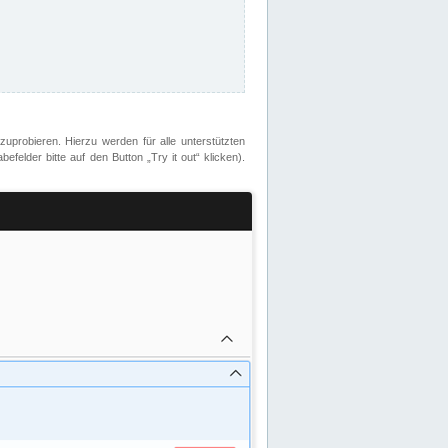
zuprobieren. Hierzu werden für alle unterstützten
lder bitte auf den Button „Try it out“ klicken).