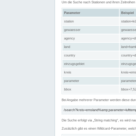
Um die Suche nach Stationen und ihren Zeitreihe
Parameter
Beispiel
station
station=kö
gewaesser
gewaesse
agency
agency=d
land
land=ham
country
country=d
einzugsgebiet
einzugsg
kreis
kreis=em
parameter
paramete
bbox
bbox=7,52
Bei Angabe mehrerer Parameter werden diese durc
/search?kreis=emsland%amp;parameter=lufttemp
Die Suche erfolgt via „String matching“, es wird
Zusätzlich gibt es einen Wildcard-Parameter, welc