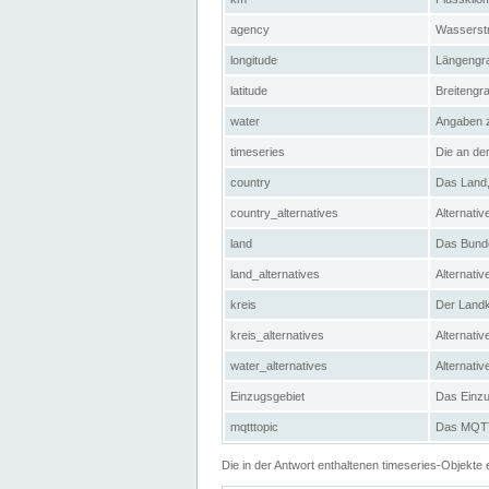
agency
Wasserstr
longitude
Längengra
latitude
Breitengr
water
Angaben 
timeseries
Die an der
country
Das Land, 
country_alternatives
Alternativ
land
Das Bundes
land_alternatives
Alternativ
kreis
Der Landkr
kreis_alternatives
Alternativ
water_alternatives
Alternati
Einzugsgebiet
Das Einzug
mqtttopic
Das MQTT-
Die in der Antwort enthaltenen timeseries-Objekt