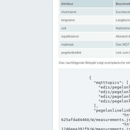
Attribut
Beschre
shortname
Kurzbeze
longname
Langbeze
unit
Maßeinhei
equidistance
Abstand d
mqtttopic
Das MQTT-
pegelonlinelink
Link zum
Das nachfolgende Beispiel zeigt exemplarische ei
            {

              "mqtttopics": [

                "edis/pegelonline/+/+/+/+/ccd3e8f1-39e9-4e09-aa41-625afda84460/+",

                "edis/pegelonline/+/+/+/+/ed260406-bdd6-42ef-bf2a-1246eea392f9/+",

                "edis/pegelonline/+/+/+/+/ccd3e8f1-39e9-4e09-aa41-625afda84460/+",

                "edis/pegelonline/+/+/+/+/ed260406-bdd6-42ef-bf2a-1246eea392f9/+"

              ],

              "pegelonlinelinks": [

                "https://www.pegelonline.wsv.de/webservices/rest-api/v2/stations/ccd3e8f1-39e9-4e09-aa41-
625afda84460/W/measurements.js
                "https://www.pegelonline.wsv.de/webservices/rest-api/v2/stations/ed260406-bdd6-42ef-bf2a-
1246eea392f9/W/measurements.js