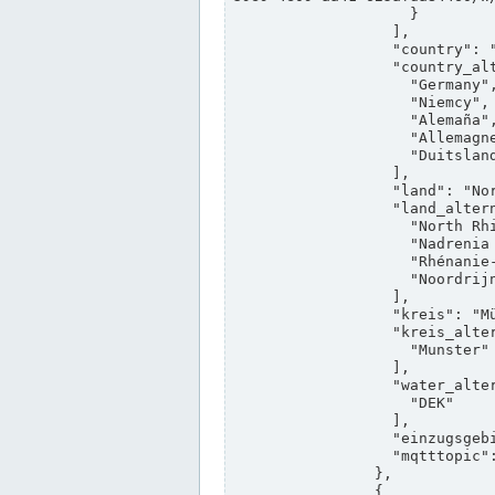
                    }

                  ],

                  "country": "Deutschland",

                  "country_alternatives": [

                    "Germany",

                    "Niemcy",

                    "Alemaña",

                    "Allemagne",

                    "Duitsland"

                  ],

                  "land": "Nordrhein-Westfalen",

                  "land_alternatives": [

                    "North Rhine-Westphalia",

                    "Nadrenia Północna-Westfalia",

                    "Rhénanie-du-Nord-Westphalie",

                    "Noordrijn-Westfalen"

                  ],

                  "kreis": "Münster",

                  "kreis_alternatives": [

                    "Munster"

                  ],

                  "water_alternatives": [

                    "DEK"

                  ],

                  "einzugsgebiet": "Ems",

                  "mqtttopic": "edis/pegelonline/+/+/+/+/ccd3e8f1-39e9-4e09-aa41-625afda84460/+"

                },

                {
