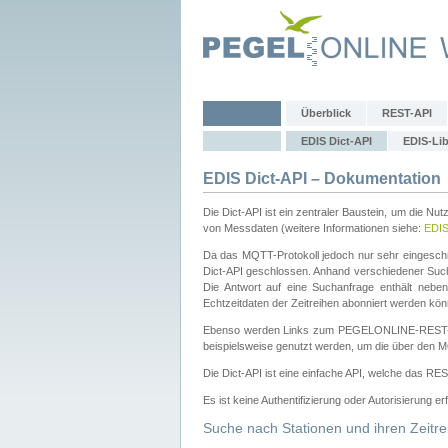
Überblick
REST-API
EDIS Dict-API
EDIS-Lib
EDIS Dict-API – Dokumentation
Die Dict-API ist ein zentraler Baustein, um die Nu
von Messdaten (weitere Informationen siehe:
EDI
Da das MQTT-Protokoll jedoch nur sehr eingeschr
Dict-API geschlossen. Anhand verschiedener Su
Die Antwort auf eine Suchanfrage enthält nebe
Echtzeitdaten der Zeitreihen abonniert werden kön
Ebenso werden Links zum PEGELONLINE-REST-
beispielsweise genutzt werden, um die über den M
Die Dict-API ist eine einfache API, welche das RE
Es ist keine Authentifizierung oder Autorisierung er
Suche nach Stationen und ihren Zeitre