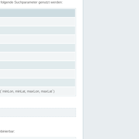
n folgende Suchparameter genutzt werden:
 (`minLon, minLat, maxLon, maxLat`)
binierbar: