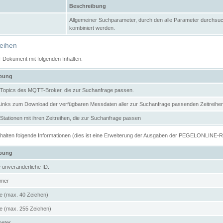
Beschreibung
Allgemeiner Suchparameter, durch den alle Parameter durchsuc
kombiniert werden.
reihen
N-Dokument mit folgenden Inhalten:
ibung
er Topics des MQTT-Broker, die zur Suchanfrage passen.
 Links zum Download der verfügbaren Messdaten aller zur Suchanfrage passenden Zeitrei
r Stationen mit ihren Zeitreihen, die zur Suchanfrage passen
enthalten folgende Informationen (dies ist eine Erweiterung der Ausgaben der PEGELONLINE-
ibung
e unveränderliche ID.
mer
 (max. 40 Zeichen)
 (max. 255 Zeichen)
meter