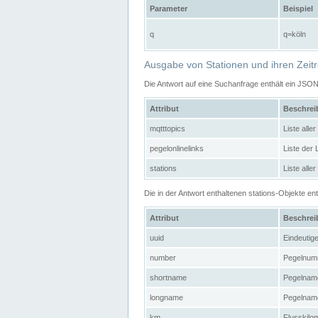
Parameter
Beispiel
q
q=köln
Ausgabe von Stationen und ihren Zeit
Die Antwort auf eine Suchanfrage enthält ein JSO
Attribut
Beschre
mqtttopics
Liste all
pegelonlinelinks
Liste der
stations
Liste alle
Die in der Antwort enthaltenen stations-Objekte 
Attribut
Beschre
uuid
Eindeutig
number
Pegelnum
shortname
Pegelname
longname
Pegelname
km
Flusskilo