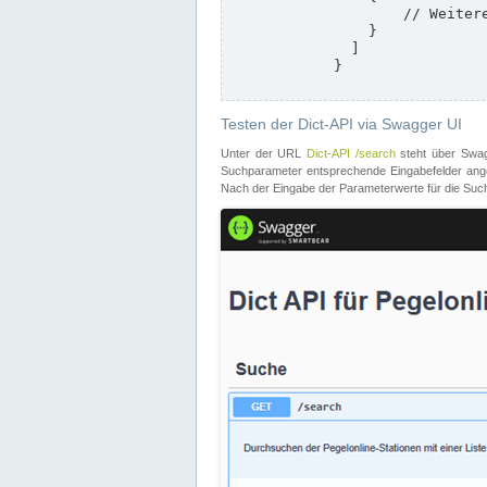
                    // Weitere Stationen

                }

              ]

            }

Testen der Dict-API via Swagger UI
Unter der URL
Dict-API /search
steht über Swagg
Suchparameter entsprechende Eingabefelder angeb
Nach der Eingabe der Parameterwerte für die Suche