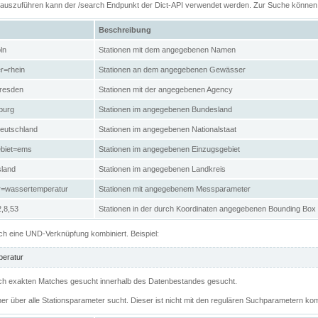
n auszuführen kann der /search Endpunkt der Dict-API verwendet werden. Zur Suche könne
Beschreibung
ln
Stationen mit dem angegebenen Namen
r=rhein
Stationen an dem angegebenen Gewässer
resden
Stationen mit der angegebenen Agency
burg
Stationen im angegebenen Bundesland
eutschland
Stationen im angegebenen Nationalstaat
ebiet=ems
Stationen im angegebenen Einzugsgebiet
sland
Stationen im angegebenen Landkreis
r=wassertemperatur
Stationen mit angegebenem Messparameter
,8,53
Stationen in der durch Koordinaten angegebenen Bounding Box
h eine UND-Verknüpfung kombiniert. Beispiel:
eratur
 nach exakten Matches gesucht innerhalb des Datenbestandes gesucht.
her über alle Stationsparameter sucht. Dieser ist nicht mit den regulären Suchparametern kom