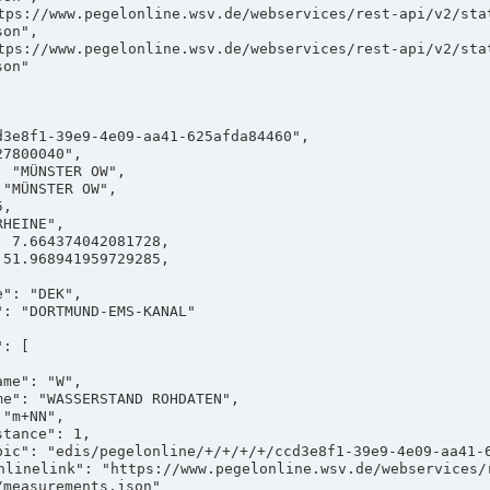
on",

on"

measurements.json"
