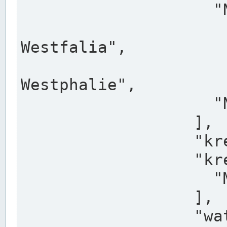
                    "North Rhine-Westphalia",

                    "Nadreni
Westfalia",

                    "Rhéna
Westphalie",

                    "Noordrijn-Westfalen"

                  ],

                  "kreis": "Münster",

                  "kreis_alternatives": [

                    "Munster"

                  ],

                  "water_alternatives": [
