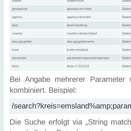
station
station=köln
Stati
gewaesser
gewaesser=rhein
Stati
agency
agency=dresden
Stati
land
land=hamburg
Stati
country
country=deutschland
Statio
einzugsgebiet
einzugsgebiet=ems
Stati
kreis
kreis=emsland
Stati
parameter
parameter=wassertemperatur
Stati
bbox
bbox=7,52,8,53
Statio
Bei Angabe mehrerer Parameter 
kombiniert. Beispiel:
/search?kreis=emsland%amp;parame
Die Suche erfolgt via „String matc