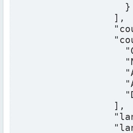
                    }

                  ],

                  "country": "Deutschland",

                  "country_alternatives": [

                    "Germany",

                    "Niemcy",

                    "Alemaña",

                    "Allemagne",

                    "Duitsland"

                  ],

                  "land": "Nordrhein-Westfalen",

                  "land_alternatives": [
