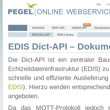
Hilfe
Lin
Überblick
REST-API
HyDAS-API
Visualisieru
EDIS Dict-API
EDIS-Library
EDIS Dict-API – Dokum
Die Dict-API ist ein zentraler 
Echtzeitdateninfrastruktur (EDIS) zu
schnelle und effiziente Auslieferun
EDIS
). Hierzu werden entspreche
angeboten.
Da das MQTT-Protokoll jedoch n