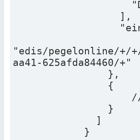
                    "DEK"

                  ],

                  "einzugsgebiet": "Ems",

                  
"edis/pegelonline/+/+
aa41-625afda84460/+"

                },

                {

                    // Weitere Stationen

                }

              ]

            }
