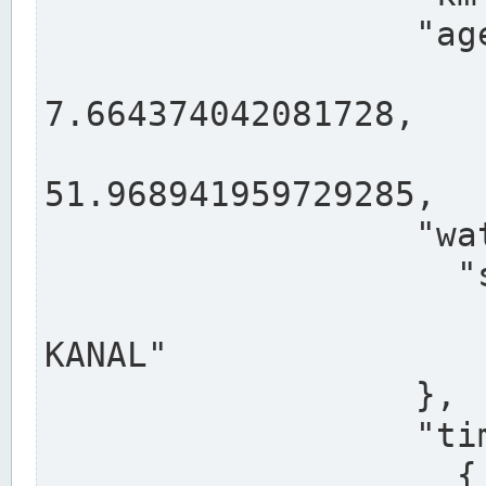
                  "agency": "RHEINE",

                  
7.664374042081728,

                 
51.968941959729285,

                  "water": {

                    "shortname": "DEK",

                    "longname": "DORTMUND-E
KANAL"

                  },

                  "timeseries": [

                    {
