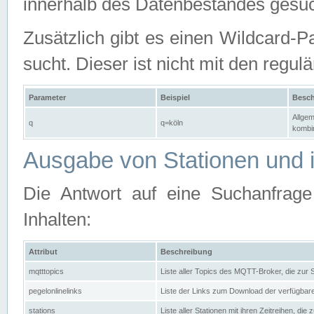
innerhalb des Datenbestandes gesuc
Zusätzlich gibt es einen Wildcard-P
sucht. Dieser ist nicht mit den reg
Parameter
Beispiel
Besch
Allgem
q
q=köln
kombin
Ausgabe von Stationen und i
Die Antwort auf eine Suchanfrag
Inhalten:
Attribut
Beschreibung
mqtttopics
Liste aller Topics des MQTT-Broker, die zur
pegelonlinelinks
Liste der Links zum Download der verfügba
stations
Liste aller Stationen mit ihren Zeitreihen, di