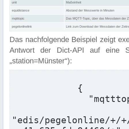
unit
Maßeinheit
equidistance
Abstand der Messwerte in Minuten
mqtttopic
Das MQTT-Topic, über das Messdaten der Ze
pegelonlinelink
Link zum Download der Messdaten der Zeit
Das nachfolgende Beispiel zeigt ex
Antwort der Dict-API auf eine 
„station=Münster“):
            {

              "mqtttopics": [

"edis/pegelonline/+/+