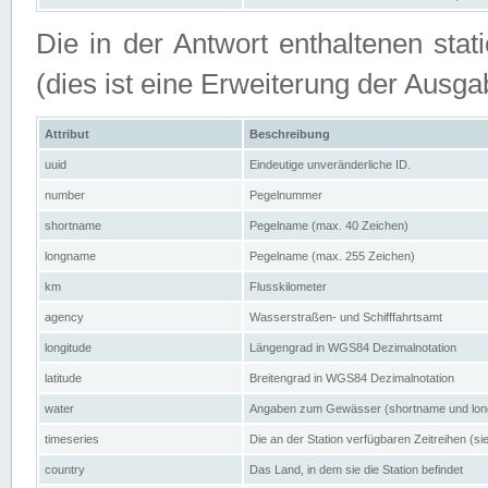
Die in der Antwort enthaltenen stat
(dies ist eine Erweiterung der Au
Attribut
Beschreibung
uuid
Eindeutige unveränderliche ID.
number
Pegelnummer
shortname
Pegelname (max. 40 Zeichen)
longname
Pegelname (max. 255 Zeichen)
km
Flusskilometer
agency
Wasserstraßen- und Schifffahrtsamt
longitude
Längengrad in WGS84 Dezimalnotation
latitude
Breitengrad in WGS84 Dezimalnotation
water
Angaben zum Gewässer (shortname und lo
timeseries
Die an der Station verfügbaren Zeitreihen (si
country
Das Land, in dem sie die Station befindet