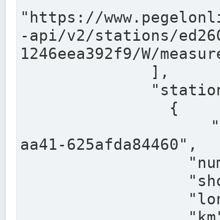
"https://www.pegelonl
-api/v2/stations/ed26
1246eea392f9/W/measure
              ],

              "stations": [

                {

                  "uuid": "ccd3e8f1-39e9-4e09-
aa41-625afda84460",

                  "number": "27800040",

                  "shortname": "MÜNSTER OW",

                  "longname": "MÜNSTER OW",

                  "km": 70.315,
