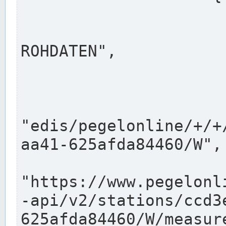
                      "shortname": "W"
                      "longname": "WASSER
ROHDATEN",

                      "unit": "m+NN",
                      "equidistance": 1
                    
"edis/pegelonline/+/+
aa41-625afda84460/W",

                      "pegel
"https://www.pegelonl
-api/v2/stations/ccd3
625afda84460/W/measure