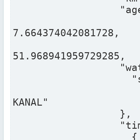
                  "agency": "RHEINE",

                  
7.664374042081728,

                 
51.968941959729285,

                  "water": {

                    "shortname": "DEK",

                    "longname": "DORTMUND-E
KANAL"

                  },

                  "timeseries": [

                    {
