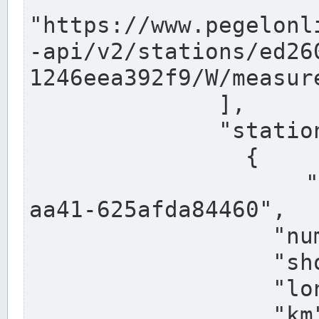
"https://www.pegelonl
-api/v2/stations/ed26
1246eea392f9/W/measure
              ],

              "stations": [

                {

                  "uuid": "ccd3e8f1-39e9-4e09-
aa41-625afda84460",

                  "number": "27800040",

                  "shortname": "MÜNSTER OW",

                  "longname": "MÜNSTER OW",

                  "km": 70.315,
