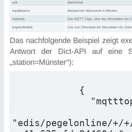
unit
Maßeinheit
equidistance
Abstand der Messwerte in Minuten
mqtttopic
Das MQTT-Topic, über das Messdaten der Ze
pegelonlinelink
Link zum Download der Messdaten der Zeit
Das nachfolgende Beispiel zeigt ex
Antwort der Dict-API auf eine 
„station=Münster“):
            {

              "mqtttopics": [

"edis/pegelonline/+/+