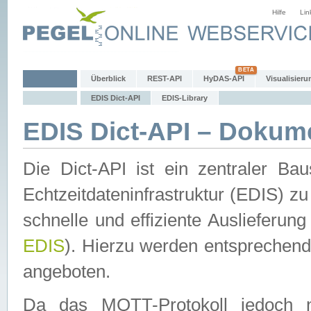
Hilfe
Lin
Überblick
REST-API
HyDAS-API
Visualisieru
EDIS Dict-API
EDIS-Library
EDIS Dict-API – Dokum
Die Dict-API ist ein zentraler 
Echtzeitdateninfrastruktur (EDIS) zu
schnelle und effiziente Auslieferun
EDIS
). Hierzu werden entspreche
angeboten.
Da das MQTT-Protokoll jedoch n