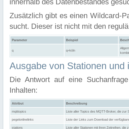
innerhalb des Datenbestandes gesuc
Zusätzlich gibt es einen Wildcard-P
sucht. Dieser ist nicht mit den reg
Parameter
Beispiel
Besch
Allgem
q
q=köln
kombin
Ausgabe von Stationen und i
Die Antwort auf eine Suchanfrag
Inhalten:
Attribut
Beschreibung
mqtttopics
Liste aller Topics des MQTT-Broker, die zur
pegelonlinelinks
Liste der Links zum Download der verfügba
stations
Liste aller Stationen mit ihren Zeitreihen, di