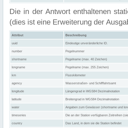
Die in der Antwort enthaltenen stat
(dies ist eine Erweiterung der Au
Attribut
Beschreibung
uuid
Eindeutige unveränderliche ID.
number
Pegelnummer
shortname
Pegelname (max. 40 Zeichen)
longname
Pegelname (max. 255 Zeichen)
km
Flusskilometer
agency
Wasserstraßen- und Schifffahrtsamt
longitude
Längengrad in WGS84 Dezimalnotation
latitude
Breitengrad in WGS84 Dezimalnotation
water
Angaben zum Gewässer (shortname und lo
timeseries
Die an der Station verfügbaren Zeitreihen (si
country
Das Land, in dem sie die Station befindet