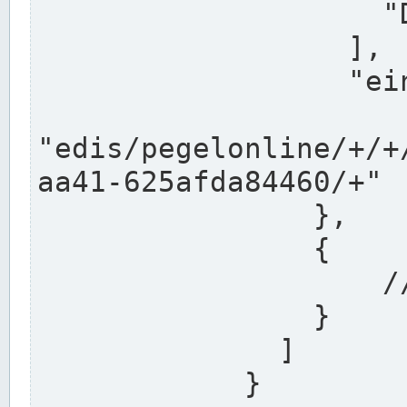
                    "DEK"

                  ],

                  "einzugsgebiet": "Ems",

                  
"edis/pegelonline/+/+
aa41-625afda84460/+"

                },

                {

                    // Weitere Stationen

                }

              ]

            }
