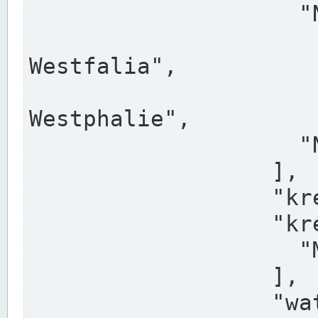
                    "North Rhine-Westphalia",

                    "Nadreni
Westfalia",

                    "Rhéna
Westphalie",

                    "Noordrijn-Westfalen"

                  ],

                  "kreis": "Münster",

                  "kreis_alternatives": [

                    "Munster"

                  ],

                  "water_alternatives": [
