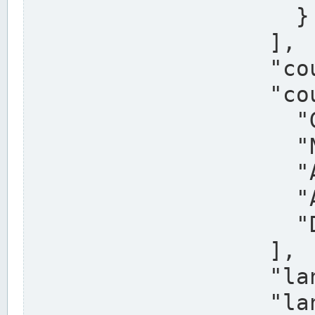
                    }

                  ],

                  "country": "Deutschland",

                  "country_alternatives": [

                    "Germany",

                    "Niemcy",

                    "Alemaña",

                    "Allemagne",

                    "Duitsland"

                  ],

                  "land": "Nordrhein-Westfalen",

                  "land_alternatives": [
