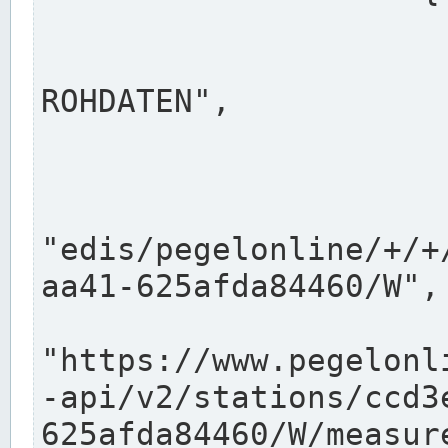
                      "shortname": "W"
                      "longname": "WASSER
ROHDATEN",

                      "unit": "m+NN",
                      "equidistance": 1
                    
"edis/pegelonline/+/+
aa41-625afda84460/W",

                      "pegel
"https://www.pegelonl
-api/v2/stations/ccd3
625afda84460/W/measure