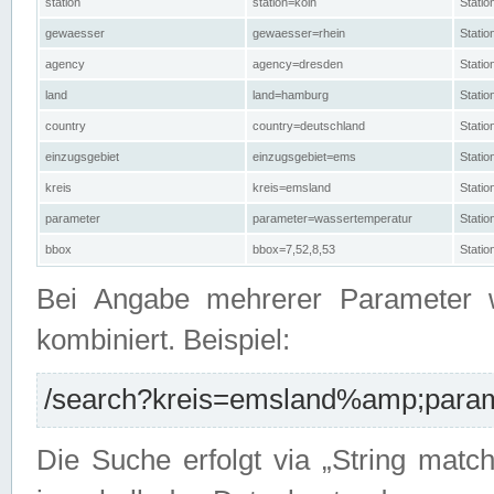
station
station=köln
Stati
gewaesser
gewaesser=rhein
Stati
agency
agency=dresden
Stati
land
land=hamburg
Stati
country
country=deutschland
Statio
einzugsgebiet
einzugsgebiet=ems
Stati
kreis
kreis=emsland
Stati
parameter
parameter=wassertemperatur
Stati
bbox
bbox=7,52,8,53
Statio
Bei Angabe mehrerer Parameter 
kombiniert. Beispiel:
/search?kreis=emsland%amp;parame
Die Suche erfolgt via „String matc