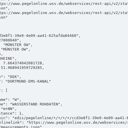
on",

on"

measurements.json"
