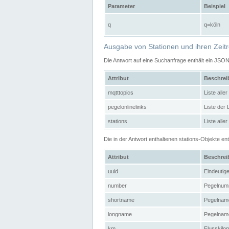
Parameter
Beispiel
q
q=köln
Ausgabe von Stationen und ihren Zeit
Die Antwort auf eine Suchanfrage enthält ein JSO
Attribut
Beschre
mqtttopics
Liste all
pegelonlinelinks
Liste der
stations
Liste alle
Die in der Antwort enthaltenen stations-Objekte 
Attribut
Beschre
uuid
Eindeutig
number
Pegelnum
shortname
Pegelname
longname
Pegelname
km
Flusskilo