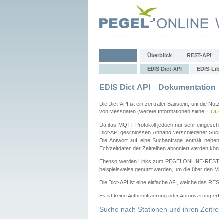
Überblick
REST-API
EDIS Dict-API
EDIS-Lib
EDIS Dict-API – Dokumentation
Die Dict-API ist ein zentraler Baustein, um die Nu
von Messdaten (weitere Informationen siehe:
EDI
Da das MQTT-Protokoll jedoch nur sehr eingeschr
Dict-API geschlossen. Anhand verschiedener Su
Die Antwort auf eine Suchanfrage enthält nebe
Echtzeitdaten der Zeitreihen abonniert werden kön
Ebenso werden Links zum PEGELONLINE-REST-
beispielsweise genutzt werden, um die über den M
Die Dict-API ist eine einfache API, welche das RE
Es ist keine Authentifizierung oder Autorisierung er
Suche nach Stationen und ihren Zeitre