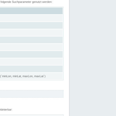
n folgende Suchparameter genutzt werden:
 (`minLon, minLat, maxLon, maxLat`)
binierbar: