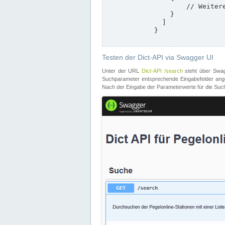
                    // Weitere Stationen

                }

              ]

            }

Testen der Dict-API via Swagger UI
Unter der URL
Dict-API /search
steht über Swagg
Suchparameter entsprechende Eingabefelder angeb
Nach der Eingabe der Parameterwerte für die Suche