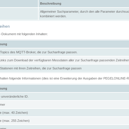
Beschreibung
Allgemeiner Suchparameter, durch den alle Parameter durchsuc
kombiniert werden.
reihen
N-Dokument mit folgenden Inhalten:
ibung
er Topics des MQTT-Broker, die zur Suchanfrage passen.
 Links zum Download der verfügbaren Messdaten aller zur Suchanfrage passenden Zeitrei
r Stationen mit ihren Zeitreihen, die zur Suchanfrage passen
enthalten folgende Informationen (dies ist eine Erweiterung der Ausgaben der PEGELONLINE-
ibung
e unveränderliche ID.
mer
 (max. 40 Zeichen)
 (max. 255 Zeichen)
meter