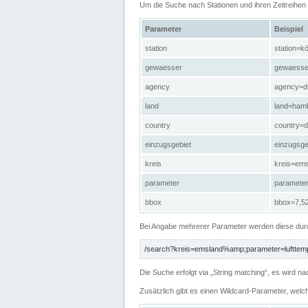
Um die Suche nach Stationen und ihren Zeitreihe
Parameter
Beispiel
station
station=kö
gewaesser
gewaesse
agency
agency=d
land
land=ham
country
country=d
einzugsgebiet
einzugsg
kreis
kreis=em
parameter
paramete
bbox
bbox=7,52
Bei Angabe mehrerer Parameter werden diese durc
/search?kreis=emsland%amp;parameter=lufttemp
Die Suche erfolgt via „String matching“, es wird
Zusätzlich gibt es einen Wildcard-Parameter, welc