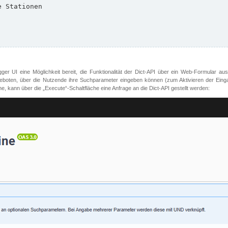
er UI eine Möglichkeit bereit, die Funktionalität der Dict-API über ein Web-Formular aus
oten, über die Nutzende ihre Suchparameter eingeben können (zum Aktivieren der Eingabefe
, kann über die „Execute“-Schaltfläche eine Anfrage an die Dict-API gestellt werden: