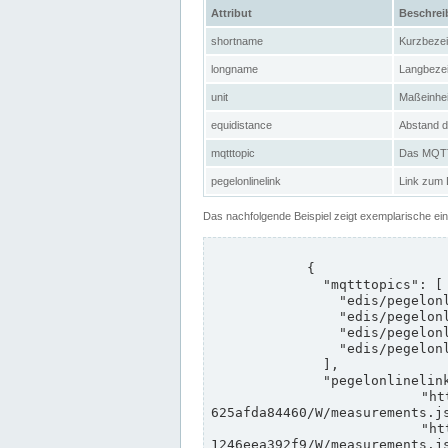
Attribut
Beschre
shortname
Kurzbeze
longname
Langbeze
unit
Maßeinhei
equidistance
Abstand d
mqtttopic
Das MQTT-
pegelonlinelink
Link zum
Das nachfolgende Beispiel zeigt exemplarische ei
            {

              "mqtttopics": [

                "edis/pegelonline/+/+/+/+/ccd3e8f1-39e9-4e09-aa41-625afda84460/+",

                "edis/pegelonline/+/+/+/+/ed260406-bdd6-42ef-bf2a-1246eea392f9/+",

                "edis/pegelonline/+/+/+/+/ccd3e8f1-39e9-4e09-aa41-625afda84460/+",

                "edis/pegelonline/+/+/+/+/ed260406-bdd6-42ef-bf2a-1246eea392f9/+"

              ],

              "pegelonlinelinks": [

                "https://www.pegelonline.wsv.de/webservices/rest-api/v2/stations/ccd3e8f1-39e9-4e09-aa41-
625afda84460/W/measurements.js
                "https://www.pegelonline.wsv.de/webservices/rest-api/v2/stations/ed260406-bdd6-42ef-bf2a-
1246eea392f9/W/measurements.js