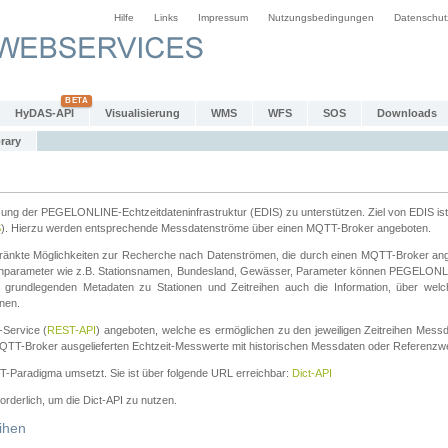
Hilfe
Links
Impressum
Nutzungsbedingungen
Datenschut
HyDAS-API
Visualisierung
WMS
WFS
SOS
Downloads
rary
tzung der PEGELONLINE-Echtzeitdateninfrastruktur (EDIS) zu unterstützen. Ziel von EDIS ist 
S
). Hierzu werden entsprechende Messdatenströme über einen MQTT-Broker angeboten.
änkte Möglichkeiten zur Recherche nach Datenströmen, die durch einen MQTT-Broker ange
chparameter wie z.B. Stationsnamen, Bundesland, Gewässer, Parameter können PEGELONL
n grundlegenden Metadaten zu Stationen und Zeitreihen auch die Information, über wel
nen.
Service (
REST-API
) angeboten, welche es ermöglichen zu den jeweiligen Zeitreihen Mess
QTT-Broker ausgelieferten Echtzeit-Messwerte mit historischen Messdaten oder Referenzwer
ST-Paradigma umsetzt. Sie ist über folgende URL erreichbar:
Dict-API
forderlich, um die Dict-API zu nutzen.
ihen