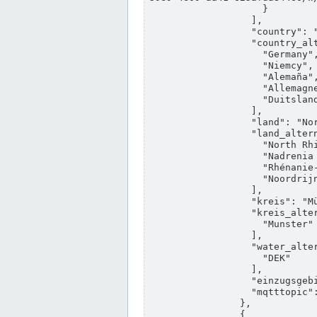
                    }

                  ],

                  "country": "Deutschland",

                  "country_alternatives": [

                    "Germany",

                    "Niemcy",

                    "Alemaña",

                    "Allemagne",

                    "Duitsland"

                  ],

                  "land": "Nordrhein-Westfalen",

                  "land_alternatives": [

                    "North Rhine-Westphalia",

                    "Nadrenia Północna-Westfalia",

                    "Rhénanie-du-Nord-Westphalie",

                    "Noordrijn-Westfalen"

                  ],

                  "kreis": "Münster",

                  "kreis_alternatives": [

                    "Munster"

                  ],

                  "water_alternatives": [

                    "DEK"

                  ],

                  "einzugsgebiet": "Ems",

                  "mqtttopic": "edis/pegelonline/+/+/+/+/ccd3e8f1-39e9-4e09-aa41-625afda84460/+"

                },

                {
