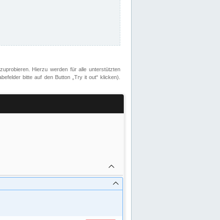
zuprobieren. Hierzu werden für alle unterstützten
lder bitte auf den Button „Try it out“ klicken).