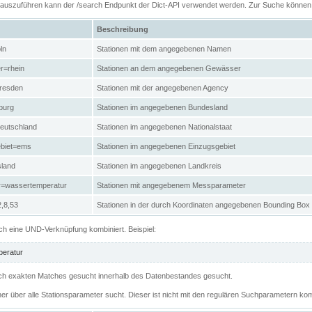
n auszuführen kann der /search Endpunkt der Dict-API verwendet werden. Zur Suche könne
Beschreibung
ln
Stationen mit dem angegebenen Namen
r=rhein
Stationen an dem angegebenen Gewässer
resden
Stationen mit der angegebenen Agency
burg
Stationen im angegebenen Bundesland
eutschland
Stationen im angegebenen Nationalstaat
ebiet=ems
Stationen im angegebenen Einzugsgebiet
sland
Stationen im angegebenen Landkreis
r=wassertemperatur
Stationen mit angegebenem Messparameter
,8,53
Stationen in der durch Koordinaten angegebenen Bounding Box
h eine UND-Verknüpfung kombiniert. Beispiel:
eratur
 nach exakten Matches gesucht innerhalb des Datenbestandes gesucht.
her über alle Stationsparameter sucht. Dieser ist nicht mit den regulären Suchparametern kom