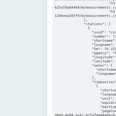
                "https://www.pegelonline.wsv.de/webservices/rest-api/v2/stations/ccd3e8f1-39e9-4e09-aa41-
625afda84460/W/measurements.js
                "https://www.pegelonline.wsv.de/webservices/rest-api/v2/stations/ed260406-bdd6-42ef-bf2a-
1246eea392f9/W/measurements.js
              ],

              "stations": [

                {

                  "uuid": "ccd3e8f1-39e9-4e09-aa41-625afda84460",

                  "number": "27800040",

                  "shortname": "MÜNSTER OW",

                  "longname": "MÜNSTER OW",

                  "km": 70.315,

                  "agency": "RHEINE",

                  "longitude": 7.664374042081728,

                  "latitude": 51.968941959729285,

                  "water": {

                    "shortname": "DEK",

                    "longname": "DORTMUND-EMS-KANAL"

                  },

                  "timeseries": [

                    {

                      "shortname": "W",

                      "longname": "WASSERSTAND ROHDATEN",

                      "unit": "m+NN",

                      "equidistance": 1,

                      "mqtttopic": "edis/pegelonline/+/+/+/+/ccd3e8f1-39e9-4e09-aa41-625afda84460/W",

                      "pegelonlinelink": "https://www.pegelonline.wsv.de/webservices/rest-api/v2/stations/ccd3e8f1-
39e9-4e09-aa41-625afda84460/W/