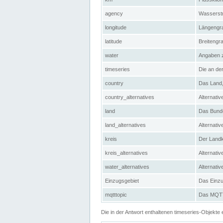
agency
Wasserstr
longitude
Längengra
latitude
Breitengr
water
Angaben 
timeseries
Die an der
country
Das Land, 
country_alternatives
Alternativ
land
Das Bundes
land_alternatives
Alternativ
kreis
Der Landkr
kreis_alternatives
Alternativ
water_alternatives
Alternati
Einzugsgebiet
Das Einzug
mqtttopic
Das MQTT-
Die in der Antwort enthaltenen timeseries-Objekt