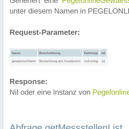
Generiert eine
PegelonlineGewaes
unter diesem Namen in PEGELONLINE
Request-Parameter:
Name
Beschreibung
Datentyp
nil
gewaesserName
Bezeichnung des Gewässers
xsd:string
Ja
Response:
Nil oder eine Instanz von
Pegelonli
Abfrage getMessstellenList