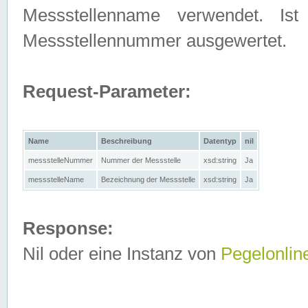
Messstellenname verwendet. Is
Messstellennummer ausgewertet.
Request-Parameter:
Name
Beschreibung
Datentyp
nil
messstelleNummer
Nummer der Messstelle
xsd:string
Ja
messstelleName
Bezeichnung der Messstelle
xsd:string
Ja
Response:
Nil oder eine Instanz von
Pegelonlin