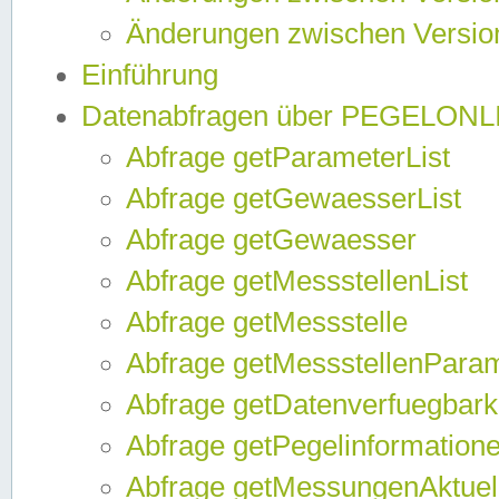
Änderungen zwischen Version
Einführung
Datenabfragen über PEGELONL
Abfrage getParameterList
Abfrage getGewaesserList
Abfrage getGewaesser
Abfrage getMessstellenList
Abfrage getMessstelle
Abfrage getMessstellenPara
Abfrage getDatenverfuegbark
Abfrage getPegelinformation
Abfrage getMessungenAktuel