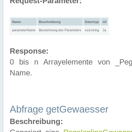
Request-Parameter:
Name
Beschreibung
Datentyp
nil
parameterName
Bezeichnung des Parameters
xsd:string
Ja
Response:
0 bis n Arrayelemente von _Pege
Name.
Abfrage getGewaesser
Beschreibung: