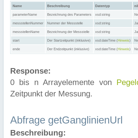
Name
Beschreibung
Datentyp
ni
parameterName
Bezeichnung des Parameters
xsd:string
Ne
messstellenNummer
Nummer der Messstelle
xsd:string
Ja
messstellenName
Bezeichnung der Messstelle
xsd:string
Ja
start
Der Startzeitpunkt (inklusive)
xsd:dateTime (
Hinweis
)
Ne
ende
Der Endzeitpunkt (inklusive)
xsd:dateTime (
Hinweis
)
Ne
Response:
0 bis n Arrayelemente von
Pegel
Zeitpunkt der Messung.
Abfrage getGanglinienUrl
Beschreibung: