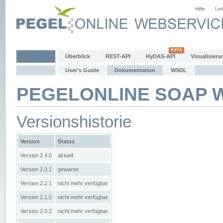
Hilfe
Lin
Überblick
REST-API
HyDAS-API
Visualisieru
User's Guide
Dokumentation
WSDL
PEGELONLINE SOAP We
Versionshistorie
Version
Status
Version 2.4.0
aktuell
Version 2.3.1
gewartet
Version 2.2.1
nicht mehr verfügbar
Version 2.1.0
nicht mehr verfügbar
Version 2.0.2
nicht mehr verfügbar