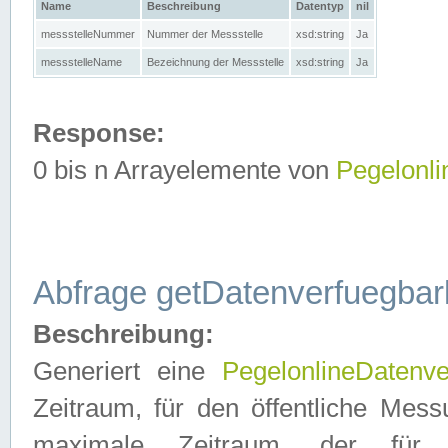
Name
Beschreibung
Datentyp
nil
messstelleNummer
Nummer der Messstelle
xsd:string
Ja
messstelleName
Bezeichnung der Messstelle
xsd:string
Ja
Response:
0 bis n Arrayelemente von
Pegelonl
Abfrage getDatenverfuegbar
Beschreibung:
Generiert eine
PegelonlineDatenve
Zeitraum, für den öffentliche Mess
maximale Zeitraum, der fü