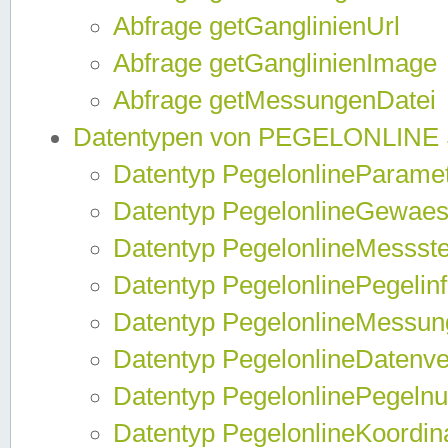
Abfrage getGanglinienUrl
Abfrage getGanglinienImage
Abfrage getMessungenDatei
Datentypen von PEGELONLINE
Datentyp PegelonlineParame
Datentyp PegelonlineGewaes
Datentyp PegelonlineMessste
Datentyp PegelonlinePegelin
Datentyp PegelonlineMessun
Datentyp PegelonlineDatenve
Datentyp PegelonlinePegelnu
Datentyp PegelonlineKoordin