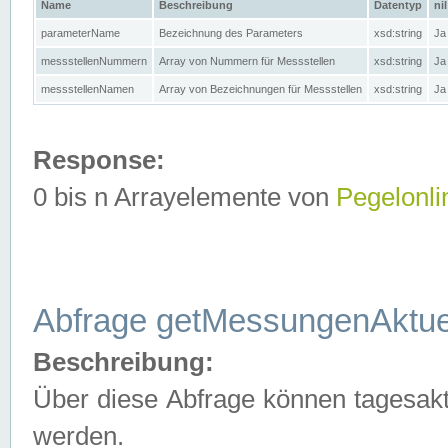
Name
Beschreibung
Datentyp
nil
parameterName
Bezeichnung des Parameters
xsd:string
Ja
messstellenNummern
Array von Nummern für Messstellen
xsd:string
Ja
messstellenNamen
Array von Bezeichnungen für Messstellen
xsd:string
Ja
Response:
0 bis n Arrayelemente von
Pegelonli
Abfrage getMessungenAktue
Beschreibung:
Über diese Abfrage können tagesakt
werden.