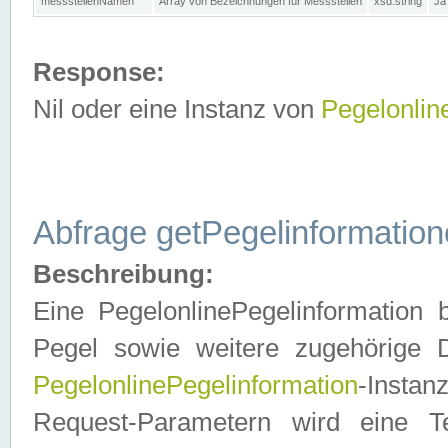
messstellenNamen
Array von Bezeichnungen für Messstellen
xsd:string
Ja
Response:
Nil oder eine Instanz von
Pegelonlin
Abfrage getPegelinformatio
Beschreibung:
Eine PegelonlinePegelinformation 
Pegel sowie weitere zugehörige D
PegelonlinePegelinformation
-Insta
Request-Parametern wird eine T