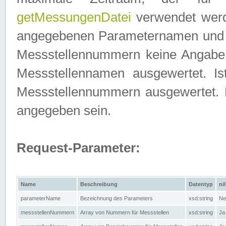
getMessungenDatei
verwendet werden
angegebenen Parameternamen und M
Messstellennummern keine Angabe g
Messstellennamen ausgewertet. I
Messstellennummern ausgewertet.
angegeben sein.
Request-Parameter:
Name
Beschreibung
Datentyp
nil
parameterName
Bezeichnung des Parameters
xsd:string
Ne
messstellenNummern
Array von Nummern für Messstellen
xsd:string
Ja