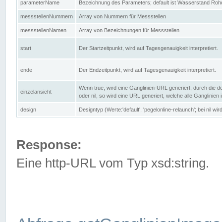
parameterName
Bezeichnung des Parameters; default ist Wasserstand Rohd
messstellenNummern
Array von Nummern für Messstellen
messstellenNamen
Array von Bezeichnungen für Messstellen
start
Der Startzeitpunkt, wird auf Tagesgenauigkeit interpretiert.
ende
Der Endzeitpunkt, wird auf Tagesgenauigkeit interpretiert.
Wenn true, wird eine Ganglinien-URL generiert, durch die d
einzelansicht
oder nil, so wird eine URL generiert, welche alle Ganglinien
design
Designtyp (Werte:'default', 'pegelonline-relaunch'; bei nil 
Response:
Eine http-URL vom Typ xsd:string.