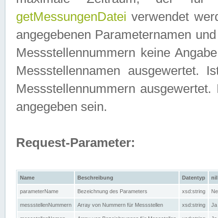
getMessungenDatei
verwendet werden
angegebenen Parameternamen und M
Messstellennummern keine Angabe g
Messstellennamen ausgewertet. I
Messstellennummern ausgewertet.
angegeben sein.
Request-Parameter:
Name
Beschreibung
Datentyp
nil
parameterName
Bezeichnung des Parameters
xsd:string
Ne
messstellenNummern
Array von Nummern für Messstellen
xsd:string
Ja