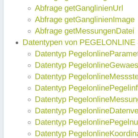
Abfrage getGanglinienUrl
Abfrage getGanglinienImage
Abfrage getMessungenDatei
Datentypen von PEGELONLINE
Datentyp PegelonlineParame
Datentyp PegelonlineGewaes
Datentyp PegelonlineMessste
Datentyp PegelonlinePegelin
Datentyp PegelonlineMessun
Datentyp PegelonlineDatenve
Datentyp PegelonlinePegelnu
Datentyp PegelonlineKoordin