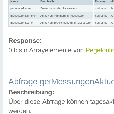
Name
Beschreibung
Datentyp
nil
parameterName
Bezeichnung des Parameters
xsd:string
Ja
messstellenNummern
Array von Nummern für Messstellen
xsd:string
Ja
messstellenNamen
Array von Bezeichnungen für Messstellen
xsd:string
Ja
Response:
0 bis n Arrayelemente von
Pegelonli
Abfrage getMessungenAktue
Beschreibung:
Über diese Abfrage können tagesakt
werden.