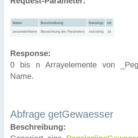
Request-Parameter:
Name
Beschreibung
Datentyp
nil
parameterName
Bezeichnung des Parameters
xsd:string
Ja
Response:
0 bis n Arrayelemente von _Pege
Name.
Abfrage getGewaesser
Beschreibung: