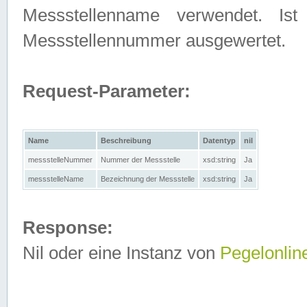
Messstellenname verwendet. Is
Messstellennummer ausgewertet.
Request-Parameter:
Name
Beschreibung
Datentyp
nil
messstelleNummer
Nummer der Messstelle
xsd:string
Ja
messstelleName
Bezeichnung der Messstelle
xsd:string
Ja
Response:
Nil oder eine Instanz von
Pegelonlin