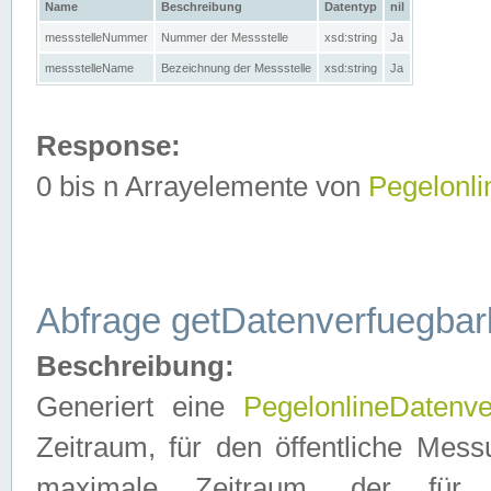
Name
Beschreibung
Datentyp
nil
messstelleNummer
Nummer der Messstelle
xsd:string
Ja
messstelleName
Bezeichnung der Messstelle
xsd:string
Ja
Response:
0 bis n Arrayelemente von
Pegelonl
Abfrage getDatenverfuegbar
Beschreibung:
Generiert eine
PegelonlineDatenve
Zeitraum, für den öffentliche Mess
maximale Zeitraum, der fü