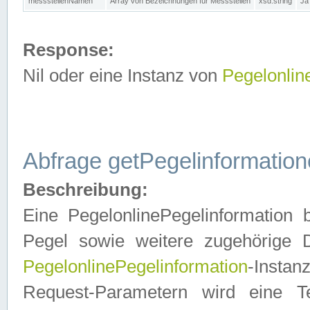
messstellenNamen
Array von Bezeichnungen für Messstellen
xsd:string
Ja
Response:
Nil oder eine Instanz von
Pegelonlin
Abfrage getPegelinformatio
Beschreibung:
Eine PegelonlinePegelinformation 
Pegel sowie weitere zugehörige D
PegelonlinePegelinformation
-Insta
Request-Parametern wird eine T