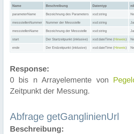
Name
Beschreibung
Datentyp
ni
parameterName
Bezeichnung des Parameters
xsd:string
Ne
messstellenNummer
Nummer der Messstelle
xsd:string
Ja
messstellenName
Bezeichnung der Messstelle
xsd:string
Ja
start
Der Startzeitpunkt (inklusive)
xsd:dateTime (
Hinweis
)
Ne
ende
Der Endzeitpunkt (inklusive)
xsd:dateTime (
Hinweis
)
Ne
Response:
0 bis n Arrayelemente von
Pegel
Zeitpunkt der Messung.
Abfrage getGanglinienUrl
Beschreibung: