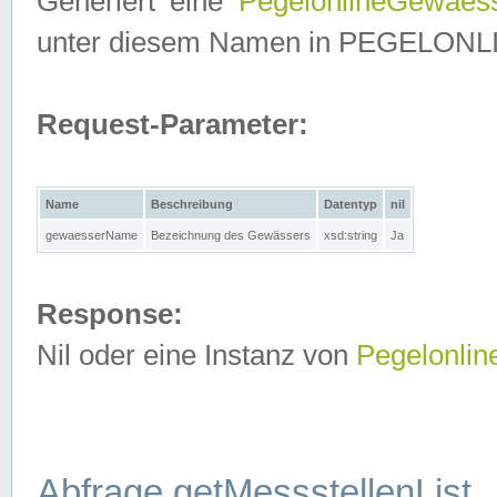
Generiert eine
PegelonlineGewaes
unter diesem Namen in PEGELONLINE
Request-Parameter:
Name
Beschreibung
Datentyp
nil
gewaesserName
Bezeichnung des Gewässers
xsd:string
Ja
Response:
Nil oder eine Instanz von
Pegelonli
Abfrage getMessstellenList