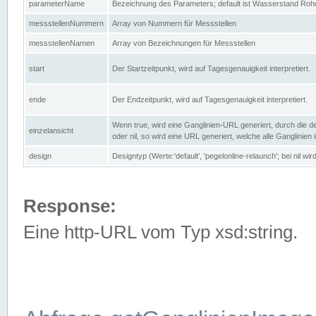
parameterName
Bezeichnung des Parameters; default ist Wasserstand Rohd
messstellenNummern
Array von Nummern für Messstellen
messstellenNamen
Array von Bezeichnungen für Messstellen
start
Der Startzeitpunkt, wird auf Tagesgenauigkeit interpretiert.
ende
Der Endzeitpunkt, wird auf Tagesgenauigkeit interpretiert.
Wenn true, wird eine Ganglinien-URL generiert, durch die d
einzelansicht
oder nil, so wird eine URL generiert, welche alle Ganglinien
design
Designtyp (Werte:'default', 'pegelonline-relaunch'; bei nil 
Response:
Eine http-URL vom Typ xsd:string.