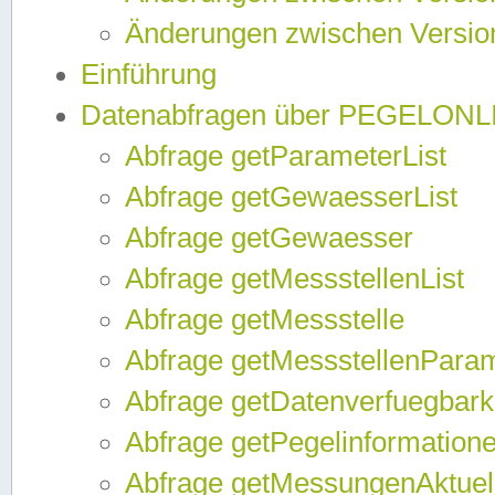
Änderungen zwischen Version
Einführung
Datenabfragen über PEGELONL
Abfrage getParameterList
Abfrage getGewaesserList
Abfrage getGewaesser
Abfrage getMessstellenList
Abfrage getMessstelle
Abfrage getMessstellenPara
Abfrage getDatenverfuegbark
Abfrage getPegelinformation
Abfrage getMessungenAktuel