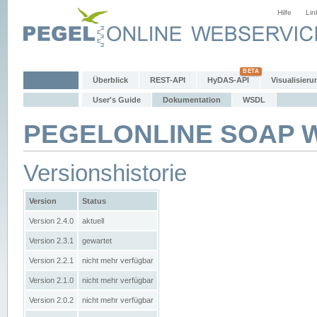
Hilfe
Lin
Überblick
REST-API
HyDAS-API
Visualisieru
User's Guide
Dokumentation
WSDL
PEGELONLINE SOAP We
Versionshistorie
Version
Status
Version 2.4.0
aktuell
Version 2.3.1
gewartet
Version 2.2.1
nicht mehr verfügbar
Version 2.1.0
nicht mehr verfügbar
Version 2.0.2
nicht mehr verfügbar