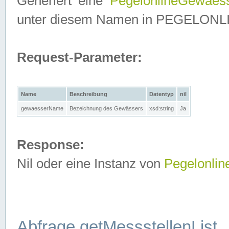
Generiert eine
PegelonlineGewaes
unter diesem Namen in PEGELONLINE
Request-Parameter:
Name
Beschreibung
Datentyp
nil
gewaesserName
Bezeichnung des Gewässers
xsd:string
Ja
Response:
Nil oder eine Instanz von
Pegelonli
Abfrage getMessstellenList