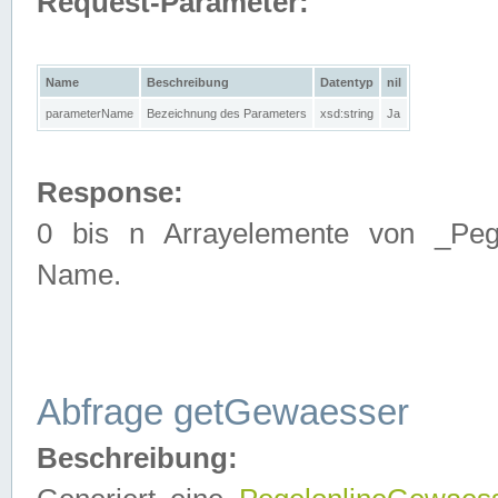
Request-Parameter:
Name
Beschreibung
Datentyp
nil
parameterName
Bezeichnung des Parameters
xsd:string
Ja
Response:
0 bis n Arrayelemente von _Pege
Name.
Abfrage getGewaesser
Beschreibung: