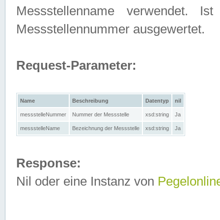
Messstellenname verwendet. Is
Messstellennummer ausgewertet.
Request-Parameter:
Name
Beschreibung
Datentyp
nil
messstelleNummer
Nummer der Messstelle
xsd:string
Ja
messstelleName
Bezeichnung der Messstelle
xsd:string
Ja
Response:
Nil oder eine Instanz von
Pegelonlin