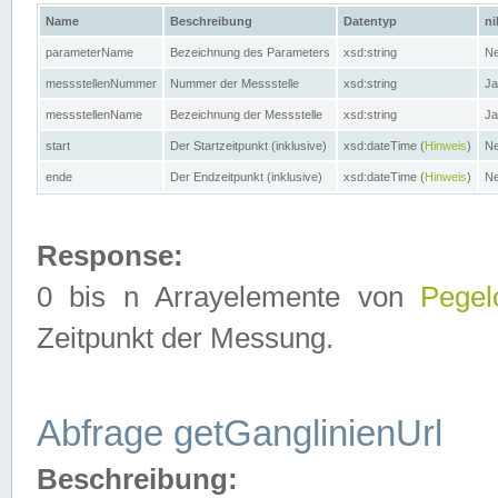
Name
Beschreibung
Datentyp
ni
parameterName
Bezeichnung des Parameters
xsd:string
Ne
messstellenNummer
Nummer der Messstelle
xsd:string
Ja
messstellenName
Bezeichnung der Messstelle
xsd:string
Ja
start
Der Startzeitpunkt (inklusive)
xsd:dateTime (
Hinweis
)
Ne
ende
Der Endzeitpunkt (inklusive)
xsd:dateTime (
Hinweis
)
Ne
Response:
0 bis n Arrayelemente von
Pegel
Zeitpunkt der Messung.
Abfrage getGanglinienUrl
Beschreibung: