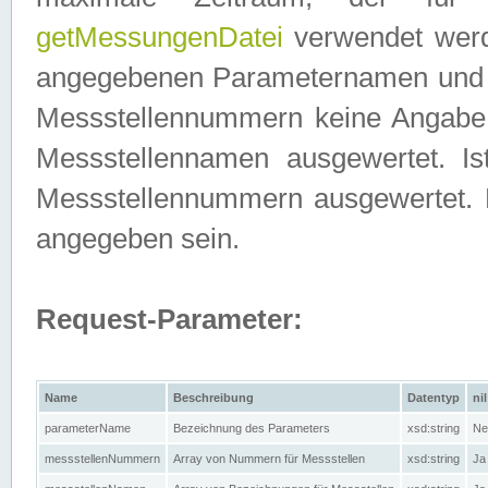
getMessungenDatei
verwendet werden
angegebenen Parameternamen und M
Messstellennummern keine Angabe g
Messstellennamen ausgewertet. I
Messstellennummern ausgewertet.
angegeben sein.
Request-Parameter:
Name
Beschreibung
Datentyp
nil
parameterName
Bezeichnung des Parameters
xsd:string
Ne
messstellenNummern
Array von Nummern für Messstellen
xsd:string
Ja