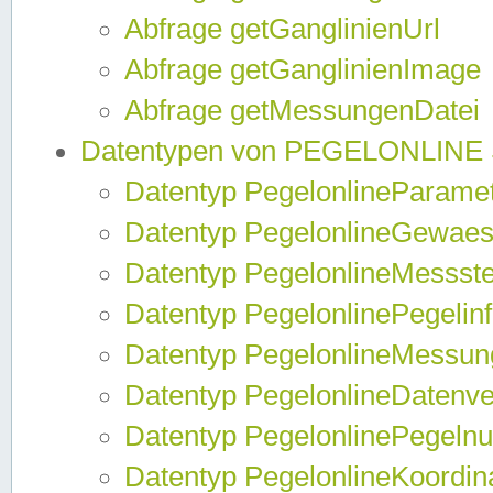
Abfrage getGanglinienUrl
Abfrage getGanglinienImage
Abfrage getMessungenDatei
Datentypen von PEGELONLINE
Datentyp PegelonlineParame
Datentyp PegelonlineGewaes
Datentyp PegelonlineMessste
Datentyp PegelonlinePegelin
Datentyp PegelonlineMessun
Datentyp PegelonlineDatenve
Datentyp PegelonlinePegelnu
Datentyp PegelonlineKoordin