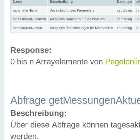
Name
Beschreibung
Datentyp
nil
parameterName
Bezeichnung des Parameters
xsd:string
Ja
messstellenNummern
Array von Nummern für Messstellen
xsd:string
Ja
messstellenNamen
Array von Bezeichnungen für Messstellen
xsd:string
Ja
Response:
0 bis n Arrayelemente von
Pegelonli
Abfrage getMessungenAktue
Beschreibung:
Über diese Abfrage können tagesakt
werden.