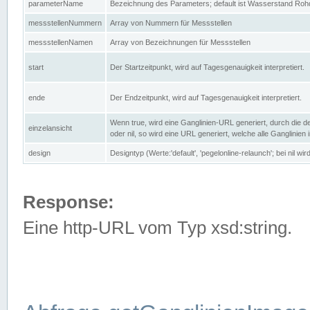
parameterName
Bezeichnung des Parameters; default ist Wasserstand Rohd
messstellenNummern
Array von Nummern für Messstellen
messstellenNamen
Array von Bezeichnungen für Messstellen
start
Der Startzeitpunkt, wird auf Tagesgenauigkeit interpretiert.
ende
Der Endzeitpunkt, wird auf Tagesgenauigkeit interpretiert.
Wenn true, wird eine Ganglinien-URL generiert, durch die d
einzelansicht
oder nil, so wird eine URL generiert, welche alle Ganglinien
design
Designtyp (Werte:'default', 'pegelonline-relaunch'; bei nil 
Response:
Eine http-URL vom Typ xsd:string.