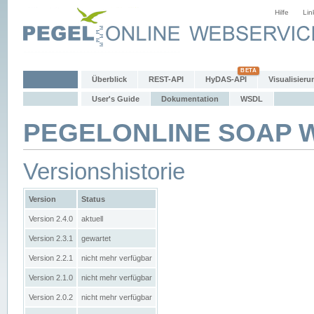
Hilfe
Lin
Überblick
REST-API
HyDAS-API
Visualisieru
User's Guide
Dokumentation
WSDL
PEGELONLINE SOAP We
Versionshistorie
Version
Status
Version 2.4.0
aktuell
Version 2.3.1
gewartet
Version 2.2.1
nicht mehr verfügbar
Version 2.1.0
nicht mehr verfügbar
Version 2.0.2
nicht mehr verfügbar