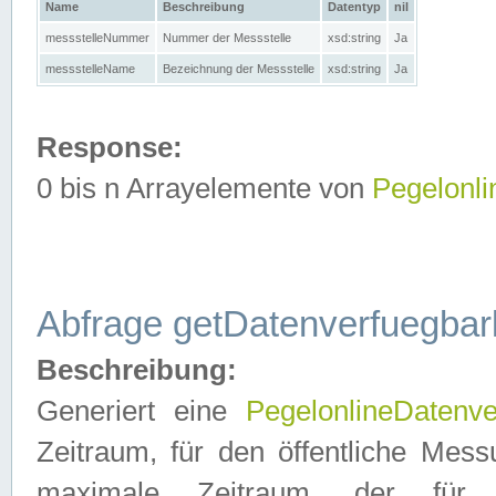
Name
Beschreibung
Datentyp
nil
messstelleNummer
Nummer der Messstelle
xsd:string
Ja
messstelleName
Bezeichnung der Messstelle
xsd:string
Ja
Response:
0 bis n Arrayelemente von
Pegelonl
Abfrage getDatenverfuegbar
Beschreibung:
Generiert eine
PegelonlineDatenve
Zeitraum, für den öffentliche Mess
maximale Zeitraum, der fü