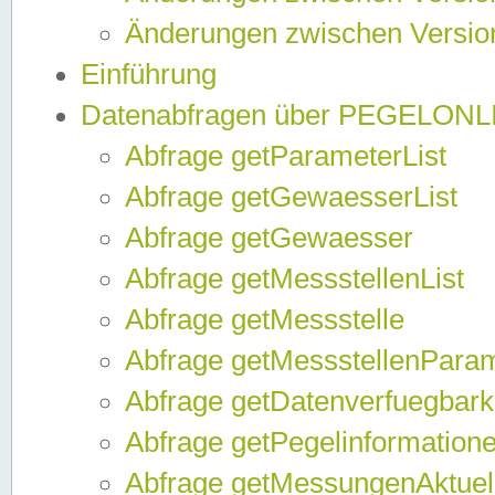
Änderungen zwischen Version
Einführung
Datenabfragen über PEGELONL
Abfrage getParameterList
Abfrage getGewaesserList
Abfrage getGewaesser
Abfrage getMessstellenList
Abfrage getMessstelle
Abfrage getMessstellenPara
Abfrage getDatenverfuegbark
Abfrage getPegelinformation
Abfrage getMessungenAktuel