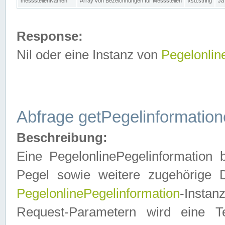
messstellenNamen
Array von Bezeichnungen für Messstellen
xsd:string
Ja
Response:
Nil oder eine Instanz von
Pegelonlin
Abfrage getPegelinformatio
Beschreibung:
Eine PegelonlinePegelinformation 
Pegel sowie weitere zugehörige D
PegelonlinePegelinformation
-Insta
Request-Parametern wird eine T