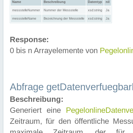
Name
Beschreibung
Datentyp
nil
messstelleNummer
Nummer der Messstelle
xsd:string
Ja
messstelleName
Bezeichnung der Messstelle
xsd:string
Ja
Response:
0 bis n Arrayelemente von
Pegelonl
Abfrage getDatenverfuegbar
Beschreibung:
Generiert eine
PegelonlineDatenve
Zeitraum, für den öffentliche Mess
maximale Zeitraum, der fü