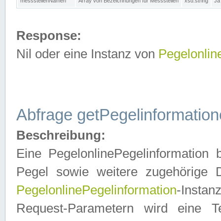
messstellenNamen
Array von Bezeichnungen für Messstellen
xsd:string
Ja
Response:
Nil oder eine Instanz von
Pegelonlin
Abfrage getPegelinformatio
Beschreibung:
Eine PegelonlinePegelinformation 
Pegel sowie weitere zugehörige D
PegelonlinePegelinformation
-Insta
Request-Parametern wird eine T