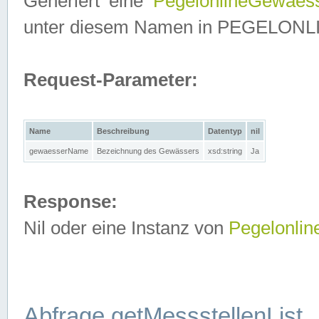
Generiert eine
PegelonlineGewaes
unter diesem Namen in PEGELONLINE
Request-Parameter:
Name
Beschreibung
Datentyp
nil
gewaesserName
Bezeichnung des Gewässers
xsd:string
Ja
Response:
Nil oder eine Instanz von
Pegelonli
Abfrage getMessstellenList