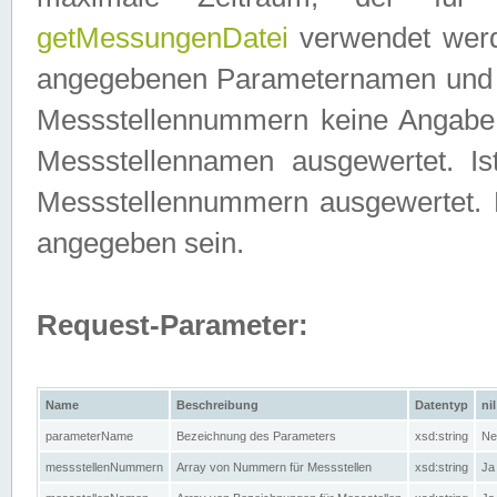
getMessungenDatei
verwendet werden
angegebenen Parameternamen und M
Messstellennummern keine Angabe g
Messstellennamen ausgewertet. I
Messstellennummern ausgewertet.
angegeben sein.
Request-Parameter:
Name
Beschreibung
Datentyp
nil
parameterName
Bezeichnung des Parameters
xsd:string
Ne
messstellenNummern
Array von Nummern für Messstellen
xsd:string
Ja