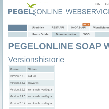
Hilfe
Lin
Überblick
REST-API
HyDAS-API
Visualisieru
User's Guide
Dokumentation
WSDL
PEGELONLINE SOAP We
Versionshistorie
Version
Status
Version 2.4.0
aktuell
Version 2.3.1
gewartet
Version 2.2.1
nicht mehr verfügbar
Version 2.1.0
nicht mehr verfügbar
Version 2.0.2
nicht mehr verfügbar