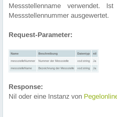
Messstellenname verwendet. Is
Messstellennummer ausgewertet.
Request-Parameter:
Name
Beschreibung
Datentyp
nil
messstelleNummer
Nummer der Messstelle
xsd:string
Ja
messstelleName
Bezeichnung der Messstelle
xsd:string
Ja
Response:
Nil oder eine Instanz von
Pegelonlin