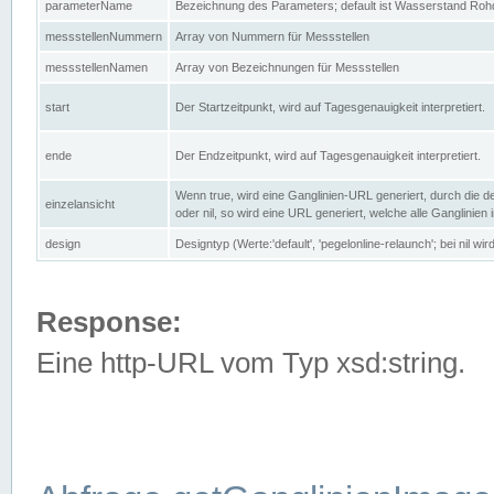
parameterName
Bezeichnung des Parameters; default ist Wasserstand Rohd
messstellenNummern
Array von Nummern für Messstellen
messstellenNamen
Array von Bezeichnungen für Messstellen
start
Der Startzeitpunkt, wird auf Tagesgenauigkeit interpretiert.
ende
Der Endzeitpunkt, wird auf Tagesgenauigkeit interpretiert.
Wenn true, wird eine Ganglinien-URL generiert, durch die d
einzelansicht
oder nil, so wird eine URL generiert, welche alle Ganglinien
design
Designtyp (Werte:'default', 'pegelonline-relaunch'; bei nil 
Response:
Eine http-URL vom Typ xsd:string.