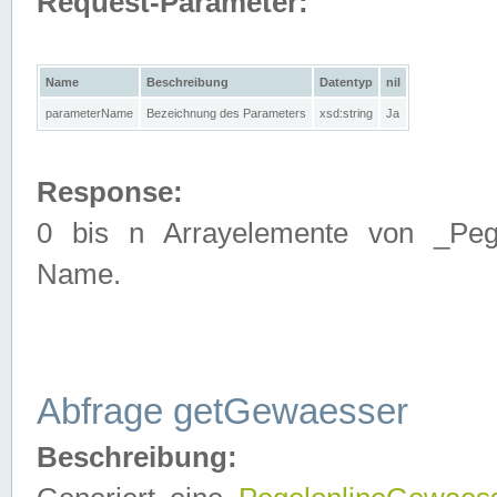
Request-Parameter:
Name
Beschreibung
Datentyp
nil
parameterName
Bezeichnung des Parameters
xsd:string
Ja
Response:
0 bis n Arrayelemente von _Pege
Name.
Abfrage getGewaesser
Beschreibung: