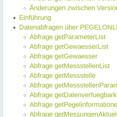
Änderungen zwischen Version
Einführung
Datenabfragen über PEGELONL
Abfrage getParameterList
Abfrage getGewaesserList
Abfrage getGewaesser
Abfrage getMessstellenList
Abfrage getMessstelle
Abfrage getMessstellenPara
Abfrage getDatenverfuegbark
Abfrage getPegelinformation
Abfrage getMessungenAktuel