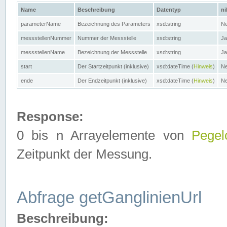
Name
Beschreibung
Datentyp
ni
parameterName
Bezeichnung des Parameters
xsd:string
Ne
messstellenNummer
Nummer der Messstelle
xsd:string
Ja
messstellenName
Bezeichnung der Messstelle
xsd:string
Ja
start
Der Startzeitpunkt (inklusive)
xsd:dateTime (
Hinweis
)
Ne
ende
Der Endzeitpunkt (inklusive)
xsd:dateTime (
Hinweis
)
Ne
Response:
0 bis n Arrayelemente von
Pegel
Zeitpunkt der Messung.
Abfrage getGanglinienUrl
Beschreibung: