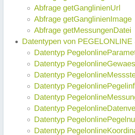
Abfrage getGanglinienUrl
Abfrage getGanglinienImage
Abfrage getMessungenDatei
Datentypen von PEGELONLINE
Datentyp PegelonlineParame
Datentyp PegelonlineGewaes
Datentyp PegelonlineMessste
Datentyp PegelonlinePegelin
Datentyp PegelonlineMessun
Datentyp PegelonlineDatenve
Datentyp PegelonlinePegelnu
Datentyp PegelonlineKoordin