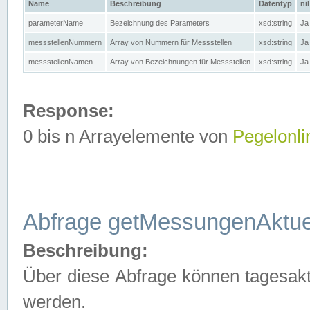
Name
Beschreibung
Datentyp
nil
parameterName
Bezeichnung des Parameters
xsd:string
Ja
messstellenNummern
Array von Nummern für Messstellen
xsd:string
Ja
messstellenNamen
Array von Bezeichnungen für Messstellen
xsd:string
Ja
Response:
0 bis n Arrayelemente von
Pegelonli
Abfrage getMessungenAktue
Beschreibung:
Über diese Abfrage können tagesakt
werden.