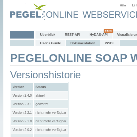
Hilfe
Lin
Überblick
REST-API
HyDAS-API
Visualisieru
User's Guide
Dokumentation
WSDL
PEGELONLINE SOAP We
Versionshistorie
Version
Status
Version 2.4.0
aktuell
Version 2.3.1
gewartet
Version 2.2.1
nicht mehr verfügbar
Version 2.1.0
nicht mehr verfügbar
Version 2.0.2
nicht mehr verfügbar