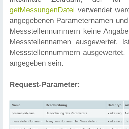
getMessungenDatei
verwendet werden
angegebenen Parameternamen und M
Messstellennummern keine Angabe g
Messstellennamen ausgewertet. I
Messstellennummern ausgewertet.
angegeben sein.
Request-Parameter:
Name
Beschreibung
Datentyp
nil
parameterName
Bezeichnung des Parameters
xsd:string
Ne
messstellenNummern
Array von Nummern für Messstellen
xsd:string
Ja