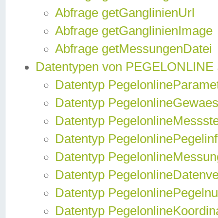
Abfrage getGanglinienUrl
Abfrage getGanglinienImage
Abfrage getMessungenDatei
Datentypen von PEGELONLINE
Datentyp PegelonlineParame
Datentyp PegelonlineGewaes
Datentyp PegelonlineMessste
Datentyp PegelonlinePegelin
Datentyp PegelonlineMessun
Datentyp PegelonlineDatenve
Datentyp PegelonlinePegelnu
Datentyp PegelonlineKoordin