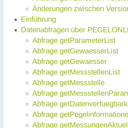
Änderungen zwischen Version
Einführung
Datenabfragen über PEGELONL
Abfrage getParameterList
Abfrage getGewaesserList
Abfrage getGewaesser
Abfrage getMessstellenList
Abfrage getMessstelle
Abfrage getMessstellenPara
Abfrage getDatenverfuegbark
Abfrage getPegelinformation
Abfrage getMessungenAktuel