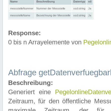
Name
Beschreibung
Datentyp
nil
messstelleNummer
Nummer der Messstelle
xsd:string
Ja
messstelleName
Bezeichnung der Messstelle
xsd:string
Ja
Response:
0 bis n Arrayelemente von
Pegelonl
Abfrage getDatenverfuegbar
Beschreibung:
Generiert eine
PegelonlineDatenve
Zeitraum, für den öffentliche Mess
maximale Zeitraum, der fü