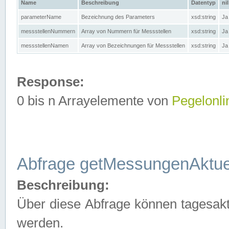
Name
Beschreibung
Datentyp
nil
parameterName
Bezeichnung des Parameters
xsd:string
Ja
messstellenNummern
Array von Nummern für Messstellen
xsd:string
Ja
messstellenNamen
Array von Bezeichnungen für Messstellen
xsd:string
Ja
Response:
0 bis n Arrayelemente von
Pegelonli
Abfrage getMessungenAktue
Beschreibung:
Über diese Abfrage können tagesakt
werden.