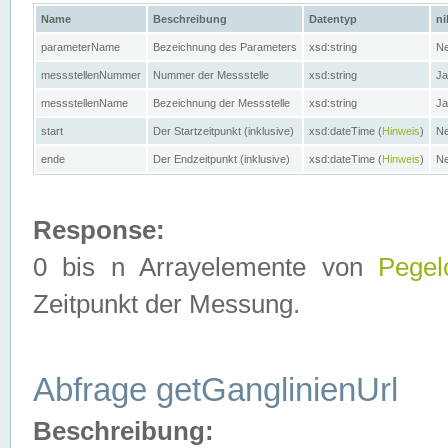
Name
Beschreibung
Datentyp
ni
parameterName
Bezeichnung des Parameters
xsd:string
Ne
messstellenNummer
Nummer der Messstelle
xsd:string
Ja
messstellenName
Bezeichnung der Messstelle
xsd:string
Ja
start
Der Startzeitpunkt (inklusive)
xsd:dateTime (
Hinweis
)
Ne
ende
Der Endzeitpunkt (inklusive)
xsd:dateTime (
Hinweis
)
Ne
Response:
0 bis n Arrayelemente von
Pegel
Zeitpunkt der Messung.
Abfrage getGanglinienUrl
Beschreibung: