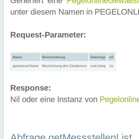
Generiert eine
PegelonlineGewaes
unter diesem Namen in PEGELONLINE
Request-Parameter:
Name
Beschreibung
Datentyp
nil
gewaesserName
Bezeichnung des Gewässers
xsd:string
Ja
Response:
Nil oder eine Instanz von
Pegelonli
Abfrage getMessstellenList