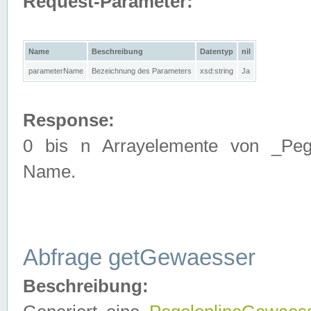
Request-Parameter:
Name
Beschreibung
Datentyp
nil
parameterName
Bezeichnung des Parameters
xsd:string
Ja
Response:
0 bis n Arrayelemente von _Pege
Name.
Abfrage getGewaesser
Beschreibung: