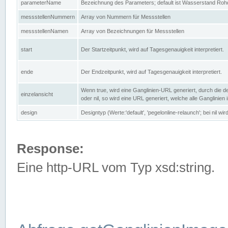
parameterName
Bezeichnung des Parameters; default ist Wasserstand Rohd
messstellenNummern
Array von Nummern für Messstellen
messstellenNamen
Array von Bezeichnungen für Messstellen
start
Der Startzeitpunkt, wird auf Tagesgenauigkeit interpretiert.
ende
Der Endzeitpunkt, wird auf Tagesgenauigkeit interpretiert.
Wenn true, wird eine Ganglinien-URL generiert, durch die d
einzelansicht
oder nil, so wird eine URL generiert, welche alle Ganglinien
design
Designtyp (Werte:'default', 'pegelonline-relaunch'; bei nil 
Response:
Eine http-URL vom Typ xsd:string.