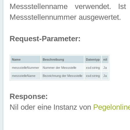
Messstellenname verwendet. Is
Messstellennummer ausgewertet.
Request-Parameter:
Name
Beschreibung
Datentyp
nil
messstelleNummer
Nummer der Messstelle
xsd:string
Ja
messstelleName
Bezeichnung der Messstelle
xsd:string
Ja
Response:
Nil oder eine Instanz von
Pegelonlin