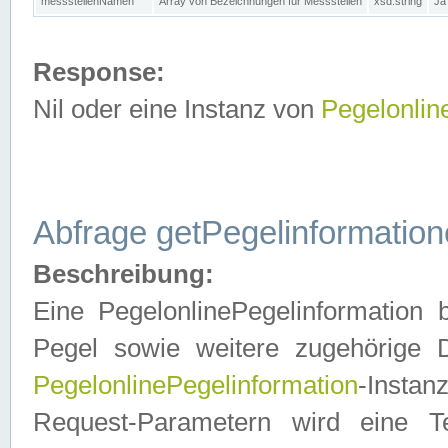
messstellenNamen
Array von Bezeichnungen für Messstellen
xsd:string
Ja
Response:
Nil oder eine Instanz von
Pegelonlin
Abfrage getPegelinformatio
Beschreibung:
Eine PegelonlinePegelinformation 
Pegel sowie weitere zugehörige D
PegelonlinePegelinformation
-Insta
Request-Parametern wird eine T