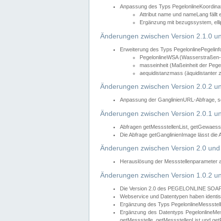
Anpassung des Typs PegelonlineKoordin
Attribut name und nameLang fällt 
Ergänzung mit bezugssystem, elli
Änderungen zwischen Version 2.1.0 un
Erweiterung des Typs PegelonlinePegelinf
PegelonlineWSA (Wasserstraßen- u
masseinheit (Maßeinheit der Pegel
aequidistanzmass (äquidistanter 
Änderungen zwischen Version 2.0.2 un
Anpassung der GanglinienURL-Abfrage, so
Änderungen zwischen Version 2.0.1 un
Abfragen getMessstellenList, getGewaess
Die Abfrage getGanglinienImage lässt die
Änderungen zwischen Version 2.0 und 
Herauslösung der Messstellenparameter 
Änderungen zwischen Version 1.0.2 un
Die Version 2.0 des PEGELONLINE SOAP We
Webservice und Datentypen haben identis
Ergänzung des Typs PegelonlineMessstell
Ergänzung des Datentyps PegelonlineMess
getMessstelle, getMessstellenList und get