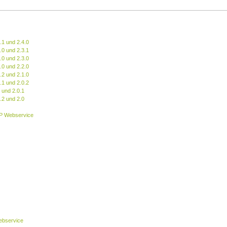
.1 und 2.4.0
.0 und 2.3.1
.0 und 2.3.0
.0 und 2.2.0
.2 und 2.1.0
.1 und 2.0.2
 und 2.0.1
.2 und 2.0
P Webservice
bservice