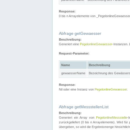
Response:
0 bis n Arrayelemente von _PegelonlineGewaesser
Abfrage getGewaesser
Beschreibung:
Generiert eine
PegelonlineGewaesser
-Instanzen. 
Request-Parameter:
Name
Beschreibung
gewaesserName
Bezeichnung des Gewässer
Response:
Nil oder eine Instanz von
PegelonlineGewaesser
.
Abfrage getMessstellenList
Beschreibung:
Generiert ein Array von
PegelonlineMessstelle
-
zurückgeliefert (0 bis n Arrayelemente). Wird für
übergeben, so wird die Ergebnismenge hinsichtlic