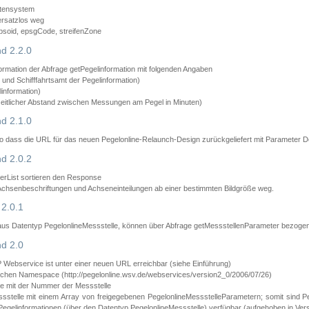
atensystem
ersatzlos weg
psoid, epsgCode, streifenZone
d 2.2.0
ormation der Abfrage getPegelinformation mit folgenden Angaben
nd Schifffahrtsamt der Pegelinformation)
information)
zeitlicher Abstand zwischen Messungen am Pegel in Minuten)
d 2.1.0
 dass die URL für das neuen Pegelonline-Relaunch-Design zurückgeliefert mit Parameter D
d 2.0.2
erList sortieren den Response
 Achsenbeschriftungen und Achseneinteilungen ab einer bestimmten Bildgröße weg.
2.0.1
aus Datentyp PegelonlineMessstelle, können über Abfrage getMessstellenParameter bezoge
d 2.0
bservice ist unter einer neuen URL erreichbar (siehe Einführung)
chen Namespace (http://pegelonline.wsv.de/webservices/version2_0/2006/07/26)
e mit der Nummer der Messstelle
stelle mit einem Array von freigegebenen PegelonlineMessstelleParametern; somit sind P
Pegelinformationen (über den Datentyp PegelonlineMessstelle) verfügbar (aufgehoben in Vers