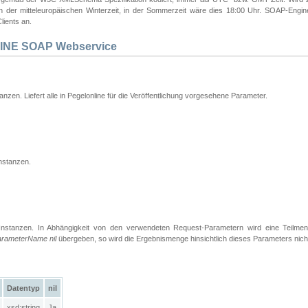
 in der mitteleuropäischen Winterzeit, in der Sommerzeit wäre dies 18:00 Uhr. SOAP-Eng
lients an.
INE SOAP Webservice
tanzen. Liefert alle in Pegelonline für die Veröffentlichung vorgesehene Parameter.
nstanzen.
Instanzen. In Abhängigkeit von den verwendeten Request-Parametern wird eine Teilme
arameterName nil
übergeben, so wird die Ergebnismenge hinsichtlich dieses Parameters nich
Datentyp
nil
xsd:string
Ja