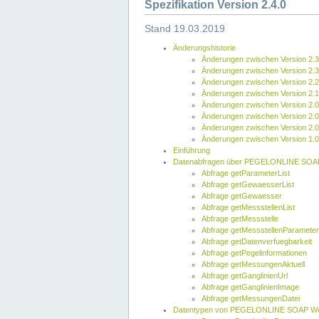
Spezifikation Version 2.4.0
Stand 19.03.2019
Änderungshistorie
Änderungen zwischen Version 2.3
Änderungen zwischen Version 2.3
Änderungen zwischen Version 2.2
Änderungen zwischen Version 2.1
Änderungen zwischen Version 2.0
Änderungen zwischen Version 2.0
Änderungen zwischen Version 2.0
Änderungen zwischen Version 1.0
Einführung
Datenabfragen über PEGELONLINE SOA
Abfrage getParameterList
Abfrage getGewaesserList
Abfrage getGewaesser
Abfrage getMessstellenList
Abfrage getMessstelle
Abfrage getMessstellenParameter
Abfrage getDatenverfuegbarkeit
Abfrage getPegelinformationen
Abfrage getMessungenAktuell
Abfrage getGanglinienUrl
Abfrage getGanglinienImage
Abfrage getMessungenDatei
Datentypen von PEGELONLINE SOAP We