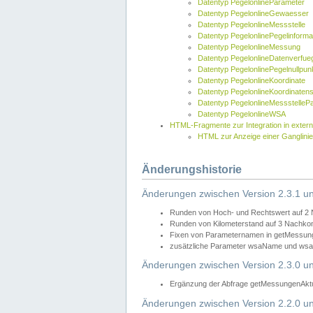
Datentyp PegelonlineParameter
Datentyp PegelonlineGewaesser
Datentyp PegelonlineMessstelle
Datentyp PegelonlinePegelinforma
Datentyp PegelonlineMessung
Datentyp PegelonlineDatenverfueg
Datentyp PegelonlinePegelnullpun
Datentyp PegelonlineKoordinate
Datentyp PegelonlineKoordinaten
Datentyp PegelonlineMessstelleP
Datentyp PegelonlineWSA
HTML-Fragmente zur Integration in exter
HTML zur Anzeige einer Ganglinie
Änderungshistorie
Änderungen zwischen Version 2.3.1 un
Runden von Hoch- und Rechtswert auf 2
Runden von Kilometerstand auf 3 Nachko
Fixen von Parameternamen in getMessunge
zusätzliche Parameter wsaName und wsaU
Änderungen zwischen Version 2.3.0 un
Ergänzung der Abfrage getMessungenAktue
Änderungen zwischen Version 2.2.0 un