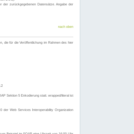
eter der zurückgegebenen Datensätze. Angabe der
nach oben
 die für die Veröffentlichung im Rahmen des hier
12
Sektion 5 Enkodierung statt. wrapped/literal ist
0 der Web Services Interoperability Organization
um Beispiel im SOAP eine Uhrzeit von 16:00 Uhr