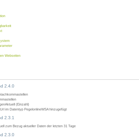
tion
barkeit
kt
system
arameter
nen Webseiten
d 2.4.0
 Nachkommastellen
mmastellen
nAktuell (Einzahl)
rl im Datentyp PegelonlineWSA hinzugefügt
d 2.3.1
ll zum Bezug aktueller Daten der letzten 31 Tage
d 2.3.0