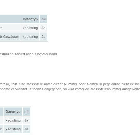
Datentyp
nil
rs
xsd:string
Ja
ür Gewässer
xsd:string
Ja
Instanzen sortiert nach Kilometerstand.
efert nil, falls eine Messstelle unter dieser Nummer oder Namen in pegelonline nicht exist
llenname verwendet. Ist beides angegeben, so wird immer die Messstellennummer ausgewerte
Datentyp
nil
xsd:string
Ja
le
xsd:string
Ja