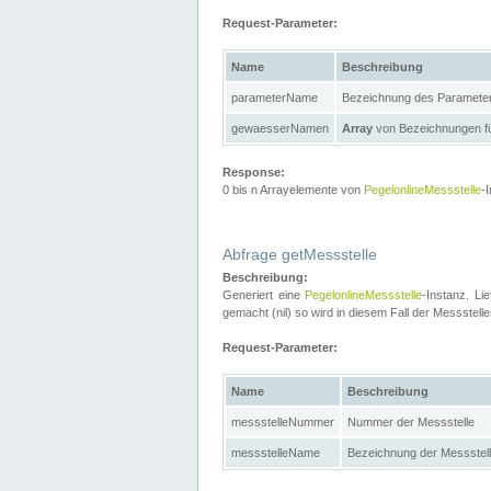
Request-Parameter:
Name
Beschreibung
parameterName
Bezeichnung des Paramete
gewaesserNamen
Array
von Bezeichnungen f
Response:
0 bis n Arrayelemente von
PegelonlineMessstelle
-
Abfrage getMessstelle
Beschreibung:
Generiert eine
PegelonlineMessstelle
-Instanz. Li
gemacht (nil) so wird in diesem Fall der Messste
Request-Parameter:
Name
Beschreibung
messstelleNummer
Nummer der Messstelle
messstelleName
Bezeichnung der Messstel