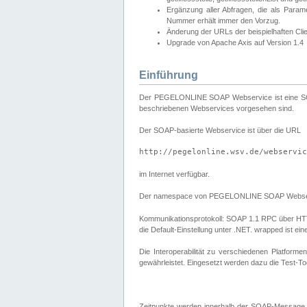
Ergänzung aller Abfragen, die als Para
Nummer erhält immer den Vorzug.
Änderung der URLs der beispielhaften Cli
Upgrade von Apache Axis auf Version 1.4
Einführung
Der PEGELONLINE SOAP Webservice ist eine SOAP-b
beschriebenen Webservices vorgesehen sind.
Der SOAP-basierte Webservice ist über die URL
http://pegelonline.wsv.de/webservic
im Internet verfügbar.
Der namespace von PEGELONLINE SOAP Webser
Kommunikationsprotokoll: SOAP 1.1 RPC über HTTP PO
die Default-Einstellung unter .NET. wrapped ist 
Die Interoperabilität zu verschiedenen Platform
gewährleistet. Eingesetzt werden dazu die Test-To
Zeitpunkte werden innerhalb der SOAP-Message 