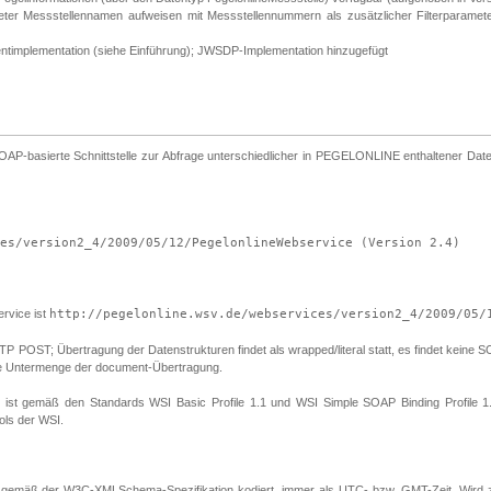
meter Messstellennamen aufweisen mit Messstellennummern als zusätzlicher Filterparam
entimplementation (siehe Einführung); JWSDP-Implementation hinzugefügt
asierte Schnittstelle zur Abfrage unterschiedlicher in PEGELONLINE enthaltener Daten,
es/version2_4/2009/05/12/PegelonlineWebservice (Version 2.4)
vice ist
http://pegelonline.wsv.de/webservices/version2_4/2009/05/
ST; Übertragung der Datenstrukturen findet als wrapped/literal statt, es findet keine SOAP 
eine Untermenge der document-Übertragung.
en ist gemäß den Standards WSI Basic Profile 1.1 und WSI Simple SOAP Binding Profile 1.
ols der WSI.
gemäß der W3C-XMLSchema-Spezifikation kodiert, immer als UTC- bzw. GMT-Zeit. Wird z