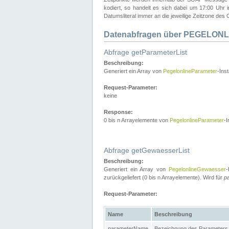
kodiert, so handelt es sich dabei um 17:00 Uhr
Datumsliteral immer an die jeweilige Zeitzone des C
Datenabfragen über PEGELONL
Abfrage getParameterList
Beschreibung:
Generiert ein Array von
PegelonlineParameter
-Ins
Request-Parameter:
keine
Response:
0 bis n Arrayelemente von
PegelonlineParameter
-I
Abfrage getGewaesserList
Beschreibung:
Generiert ein Array von
PegelonlineGewaesser
-
zurückgeliefert (0 bis n Arrayelemente). Wird für
p
Request-Parameter:
Name
Beschreibung
parameterName
Bezeichnung des Parameters