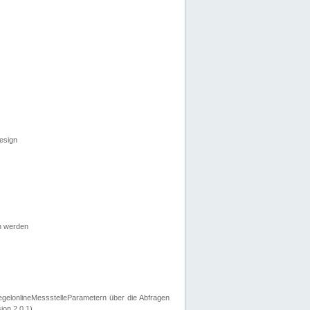
esign
n werden
egelonlineMessstelleParametern über die Abfragen
ion 2.0.1).