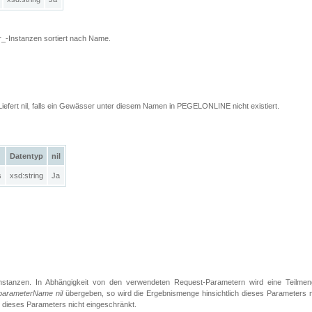
_-Instanzen sortiert nach Name.
Liefert nil, falls ein Gewässer unter diesem Namen in PEGELONLINE nicht existiert.
Datentyp
nil
s
xsd:string
Ja
Instanzen. In Abhängigkeit von den verwendeten Request-Parametern wird eine Teilmen
parameterName nil
übergeben, so wird die Ergebnismenge hinsichtlich dieses Parameters n
h dieses Parameters nicht eingeschränkt.