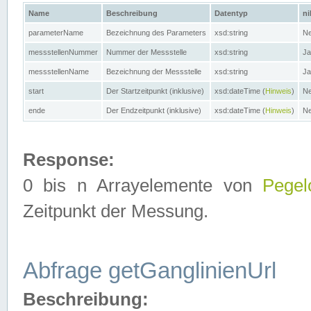
Name
Beschreibung
Datentyp
ni
parameterName
Bezeichnung des Parameters
xsd:string
Ne
messstellenNummer
Nummer der Messstelle
xsd:string
Ja
messstellenName
Bezeichnung der Messstelle
xsd:string
Ja
start
Der Startzeitpunkt (inklusive)
xsd:dateTime (
Hinweis
)
Ne
ende
Der Endzeitpunkt (inklusive)
xsd:dateTime (
Hinweis
)
Ne
Response:
0 bis n Arrayelemente von
Pegel
Zeitpunkt der Messung.
Abfrage getGanglinienUrl
Beschreibung: