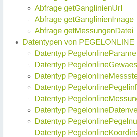
Abfrage getGanglinienUrl
Abfrage getGanglinienImage
Abfrage getMessungenDatei
Datentypen von PEGELONLINE
Datentyp PegelonlineParame
Datentyp PegelonlineGewaes
Datentyp PegelonlineMessste
Datentyp PegelonlinePegelin
Datentyp PegelonlineMessun
Datentyp PegelonlineDatenve
Datentyp PegelonlinePegelnu
Datentyp PegelonlineKoordin