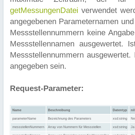
getMessungenDatei
verwendet werden
angegebenen Parameternamen und M
Messstellennummern keine Angabe g
Messstellennamen ausgewertet. I
Messstellennummern ausgewertet.
angegeben sein.
Request-Parameter:
Name
Beschreibung
Datentyp
nil
parameterName
Bezeichnung des Parameters
xsd:string
Ne
messstellenNummern
Array von Nummern für Messstellen
xsd:string
Ja