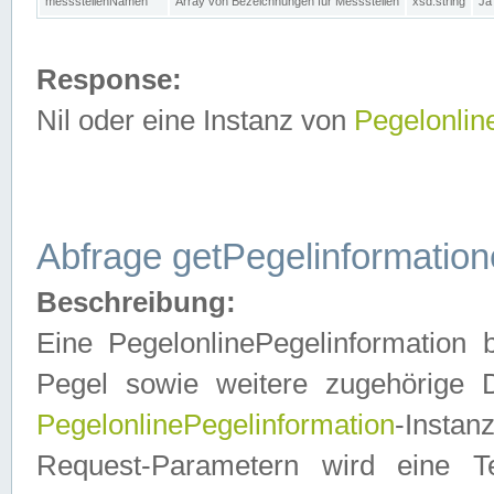
messstellenNamen
Array von Bezeichnungen für Messstellen
xsd:string
Ja
Response:
Nil oder eine Instanz von
Pegelonlin
Abfrage getPegelinformatio
Beschreibung:
Eine PegelonlinePegelinformation 
Pegel sowie weitere zugehörige D
PegelonlinePegelinformation
-Insta
Request-Parametern wird eine T