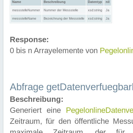
Name
Beschreibung
Datentyp
nil
messstelleNummer
Nummer der Messstelle
xsd:string
Ja
messstelleName
Bezeichnung der Messstelle
xsd:string
Ja
Response:
0 bis n Arrayelemente von
Pegelonl
Abfrage getDatenverfuegbar
Beschreibung:
Generiert eine
PegelonlineDatenve
Zeitraum, für den öffentliche Mess
maximale Zeitraum, der fü