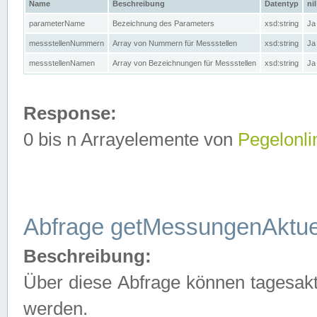
Name
Beschreibung
Datentyp
nil
parameterName
Bezeichnung des Parameters
xsd:string
Ja
messstellenNummern
Array von Nummern für Messstellen
xsd:string
Ja
messstellenNamen
Array von Bezeichnungen für Messstellen
xsd:string
Ja
Response:
0 bis n Arrayelemente von
Pegelonli
Abfrage getMessungenAktue
Beschreibung:
Über diese Abfrage können tagesakt
werden.