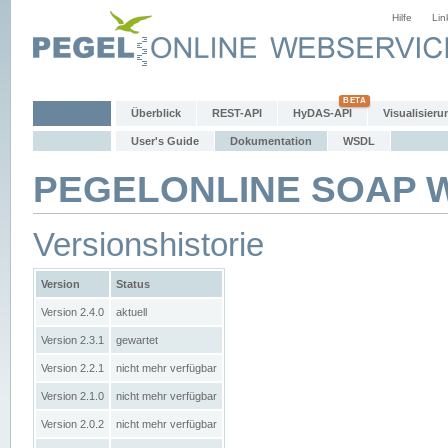
Hilfe
Lin
Überblick
REST-API
HyDAS-API
Visualisieru
User's Guide
Dokumentation
WSDL
PEGELONLINE SOAP We
Versionshistorie
Version
Status
Version 2.4.0
aktuell
Version 2.3.1
gewartet
Version 2.2.1
nicht mehr verfügbar
Version 2.1.0
nicht mehr verfügbar
Version 2.0.2
nicht mehr verfügbar