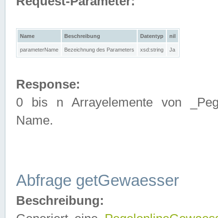
Request-Parameter:
Name
Beschreibung
Datentyp
nil
parameterName
Bezeichnung des Parameters
xsd:string
Ja
Response:
0 bis n Arrayelemente von _Pege
Name.
Abfrage getGewaesser
Beschreibung: