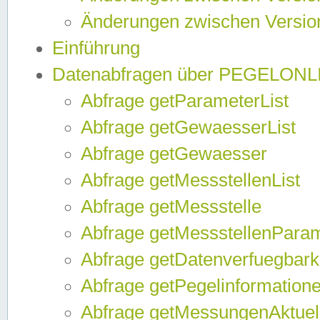
Änderungen zwischen Version
Einführung
Datenabfragen über PEGELONL
Abfrage getParameterList
Abfrage getGewaesserList
Abfrage getGewaesser
Abfrage getMessstellenList
Abfrage getMessstelle
Abfrage getMessstellenPara
Abfrage getDatenverfuegbark
Abfrage getPegelinformation
Abfrage getMessungenAktuel