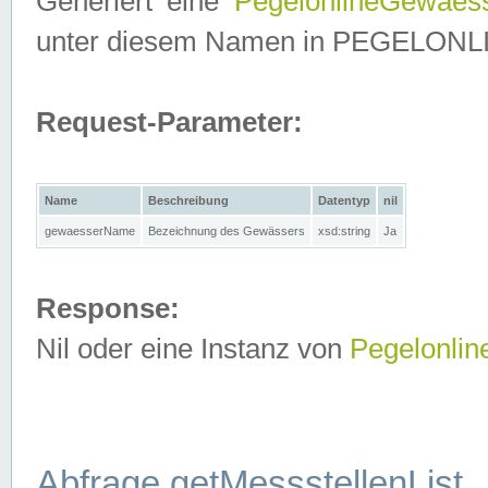
Generiert eine
PegelonlineGewaes
unter diesem Namen in PEGELONLINE
Request-Parameter:
Name
Beschreibung
Datentyp
nil
gewaesserName
Bezeichnung des Gewässers
xsd:string
Ja
Response:
Nil oder eine Instanz von
Pegelonli
Abfrage getMessstellenList