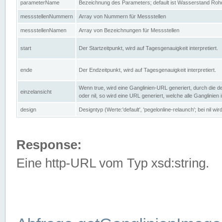
parameterName
Bezeichnung des Parameters; default ist Wasserstand Rohd
messstellenNummern
Array von Nummern für Messstellen
messstellenNamen
Array von Bezeichnungen für Messstellen
start
Der Startzeitpunkt, wird auf Tagesgenauigkeit interpretiert.
ende
Der Endzeitpunkt, wird auf Tagesgenauigkeit interpretiert.
Wenn true, wird eine Ganglinien-URL generiert, durch die d
einzelansicht
oder nil, so wird eine URL generiert, welche alle Ganglinien
design
Designtyp (Werte:'default', 'pegelonline-relaunch'; bei nil 
Response:
Eine http-URL vom Typ xsd:string.