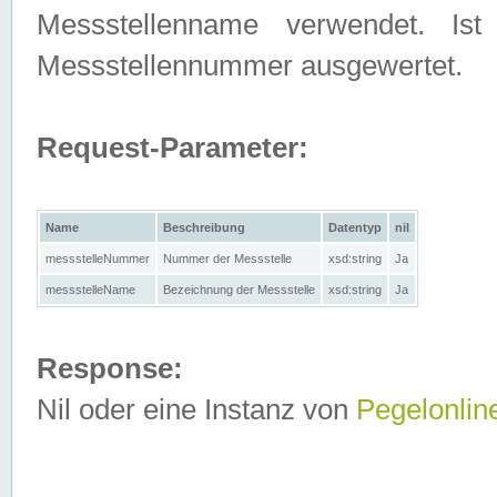
Messstellenname verwendet. Is
Messstellennummer ausgewertet.
Request-Parameter:
Name
Beschreibung
Datentyp
nil
messstelleNummer
Nummer der Messstelle
xsd:string
Ja
messstelleName
Bezeichnung der Messstelle
xsd:string
Ja
Response:
Nil oder eine Instanz von
Pegelonlin